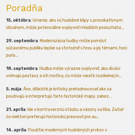
Poradňa
15. októbra
:
Umenie, ako sú hudobné klipy s provokatívnym
obsahom, môže potenciálne ovplyvniť mladších poslucháčo...
29. septembra
:
Modernizácia hudby môže pomôcť
súčasnému publiku lepšie sa stotožniť s hrou a jej témami, hoci
puris...
18. septembra
:
Hudba môže výrazne ovplyvniť, ako diváci
vnímajú postavy a ich motívy, čo môže viesť k rozdielnej in...
5. mája
:
Áno, dôležité je kriticky prehodnocovať ako sa
používajú a interpretujú tieto historické mapy, zabez...
21. apríla
:
Ide o kontroverznú otázku a názory sa líšia. Zatiaľ
čo niektorí preferujú historickú presnosť pre au...
14. apríla
:
Použitie moderných hudobných prvkov v