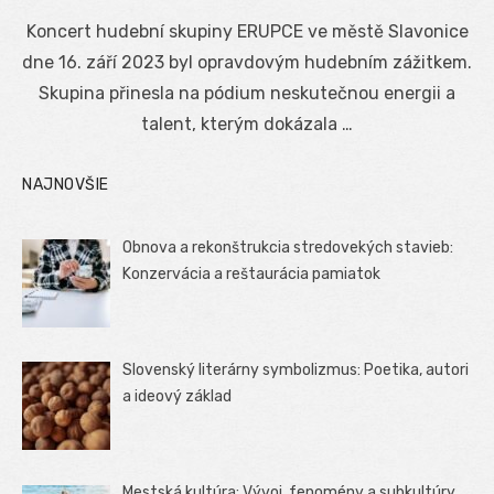
on
Koncert hudební skupiny ERUPCE ve městě Slavonice
dne 16. září 2023 byl opravdovým hudebním zážitkem.
Skupina přinesla na pódium neskutečnou energii a
talent, kterým dokázala …
NAJNOVŠIE
Obnova a rekonštrukcia stredovekých stavieb:
Konzervácia a reštaurácia pamiatok
Slovenský literárny symbolizmus: Poetika, autori
a ideový základ
Mestská kultúra: Vývoj, fenomény a subkultúry