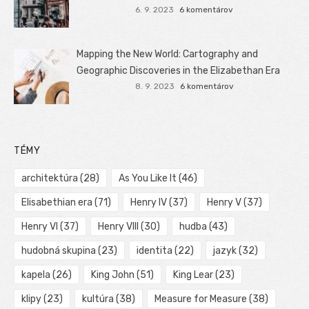
6. 9. 2023
6 komentárov
Mapping the New World: Cartography and
Geographic Discoveries in the Elizabethan Era
8. 9. 2023
6 komentárov
TÉMY
architektúra
(28)
As You Like It
(46)
Elisabethian era
(71)
Henry IV
(37)
Henry V
(37)
Henry VI
(37)
Henry VIII
(30)
hudba
(43)
hudobná skupina
(23)
identita
(22)
jazyk
(32)
kapela
(26)
King John
(51)
King Lear
(23)
klipy
(23)
kultúra
(38)
Measure for Measure
(38)