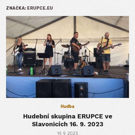
ZNAČKA:
ERUPCE.EU
Hudba
Hudební skupina ERUPCE ve
Slavonicích 16. 9. 2023
Posted
19. 9. 2023