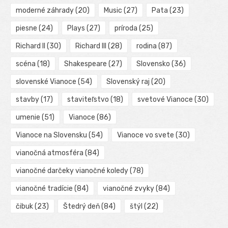
moderné záhrady
(20)
Music
(27)
Pata
(23)
piesne
(24)
Plays
(27)
príroda
(25)
Richard II
(30)
Richard III
(28)
rodina
(87)
scéna
(18)
Shakespeare
(27)
Slovensko
(36)
slovenské Vianoce
(54)
Slovenský raj
(20)
stavby
(17)
staviteľstvo
(18)
svetové Vianoce
(30)
umenie
(51)
Vianoce
(86)
Vianoce na Slovensku
(54)
Vianoce vo svete
(30)
vianočná atmosféra
(84)
vianočné darčeky vianočné koledy
(78)
vianočné tradície
(84)
vianočné zvyky
(84)
čibuk
(23)
Štedrý deň
(84)
štýl
(22)