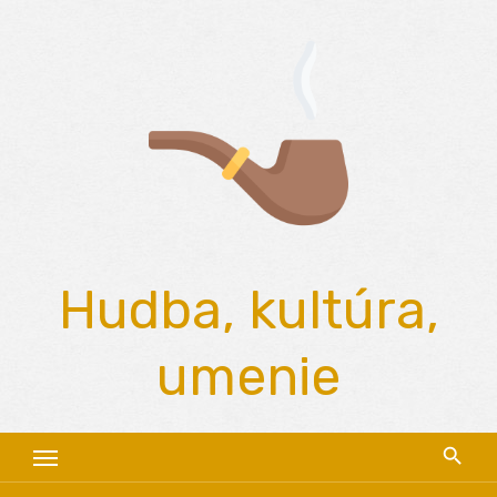
Skip
to
content
Hudba, kultúra,
umenie