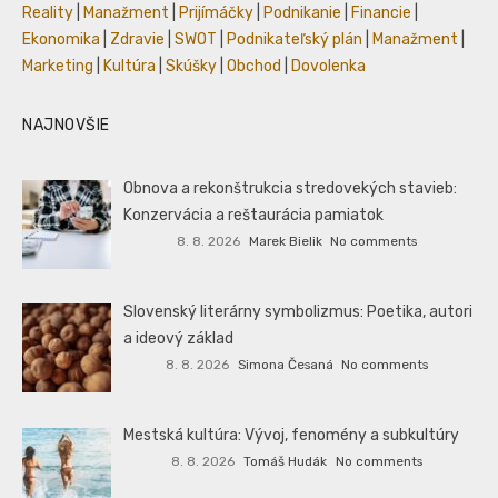
Reality
|
Manažment
|
Prijímáčky
|
Podnikanie
|
Financie
|
Ekonomika
|
Zdravie
|
SWOT
|
Podnikateľský plán
|
Manažment
|
Marketing
|
Kultúra
|
Skúšky
|
Obchod
|
Dovolenka
NAJNOVŠIE
Obnova a rekonštrukcia stredovekých stavieb:
Konzervácia a reštaurácia pamiatok
8. 8. 2026
Marek Bielik
No comments
Slovenský literárny symbolizmus: Poetika, autori
a ideový základ
8. 8. 2026
Simona Česaná
No comments
Mestská kultúra: Vývoj, fenomény a subkultúry
8. 8. 2026
Tomáš Hudák
No comments