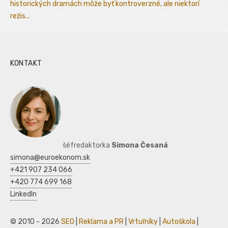
historických dramách môže byť kontroverzné, ale niektorí
režis...
KONTAKT
šéfredaktorka
Simona Česaná
simona@euroekonom.sk
+421 907 234 066
+420 774 699 168
LinkedIn
© 2010 - 2026
SEO
|
Reklama a PR
|
Vrtuľníky
|
Autoškola
|