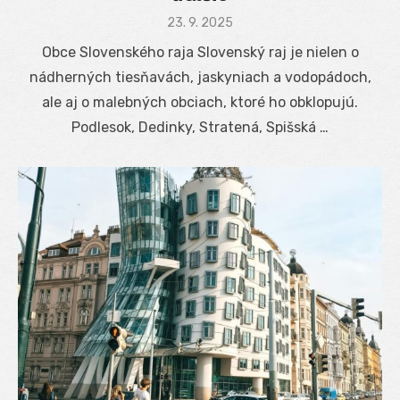
Posted
23. 9. 2025
on
Obce Slovenského raja Slovenský raj je nielen o
nádherných tiesňavách, jaskyniach a vodopádoch,
ale aj o malebných obciach, ktoré ho obklopujú.
Podlesok, Dedinky, Stratená, Spišská …