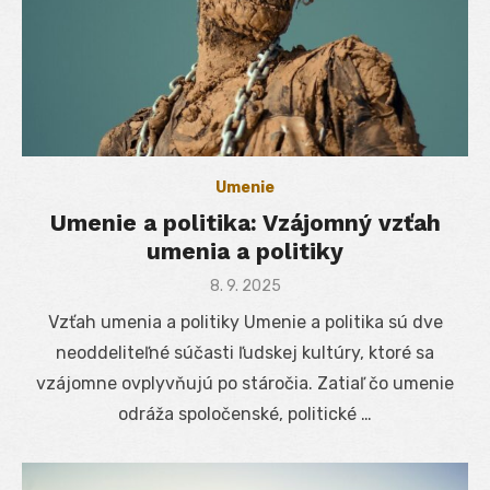
Umenie
Umenie a politika: Vzájomný vzťah
umenia a politiky
Posted
8. 9. 2025
on
Vzťah umenia a politiky Umenie a politika sú dve
neoddeliteľné súčasti ľudskej kultúry, ktoré sa
vzájomne ovplyvňujú po stáročia. Zatiaľ čo umenie
odráža spoločenské, politické …