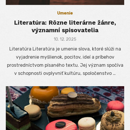
Umenie
Literatúra: Rôzne literárne žánre,
významní spisovatelia
Posted
10. 12. 2025
on
Literatúra Literatúra je umenie slova, ktoré slúži na
vyjadrenie myšlienok, pocitov, ideí a príbehov
prostredníctvom písaného textu. Jej význam spočíva
v schopnosti ovplyvniť kultúru, spoločenstvo …