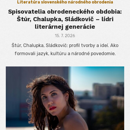
Literatúra slovenského národného obrodenia
Spisovatelia obrodeneckého obdobia:
Štúr, Chalupka, Sládkovič – lídri
literárnej generácie
Posted
15. 7. 2026
on
Štúr, Chalupka, Sládkovič: profil tvorby a ideí. Ako
formovali jazyk, kultúru a národné povedomie.