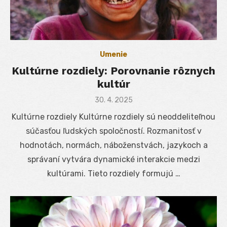
Umenie
Kultúrne rozdiely: Porovnanie rôznych
kultúr
Posted
30. 4. 2025
on
Kultúrne rozdiely Kultúrne rozdiely sú neoddeliteľnou
súčasťou ľudských spoločností. Rozmanitosť v
hodnotách, normách, náboženstvách, jazykoch a
správaní vytvára dynamické interakcie medzi
kultúrami. Tieto rozdiely formujú …