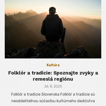
Kultúra
Folklór a tradície: Spoznajte zvyky a
remeslá regiónu
Posted
26. 8. 2025
on
Folklór a tradície Slovenska Folklór a tradície sú
neoddeliteľnou súčasťou kultúrneho dedičstva