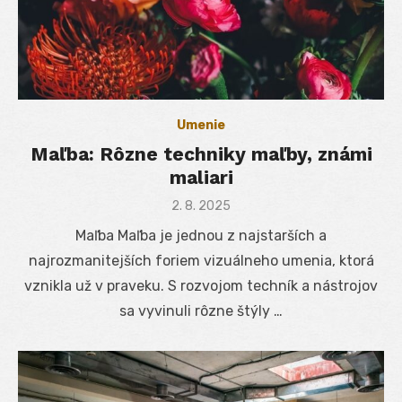
Umenie
Maľba: Rôzne techniky maľby, známi
maliari
Posted
2. 8. 2025
on
Maľba Maľba je jednou z najstarších a
najrozmanitejších foriem vizuálneho umenia, ktorá
vznikla už v praveku. S rozvojom techník a nástrojov
sa vyvinuli rôzne štýly …