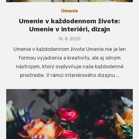
Umenie
Umenie v každodennom živote:
Umenie v interiéri, dizajn
Posted
16. 8. 2025
on
Umenie v každodennom živote Umenie nie je len
formou vyjadrenia a kreativity, ale aj silným
nástrojom, ktorý ovplyvňuje naše každodenné
prostredie. V rámci interiérového dizajnu …