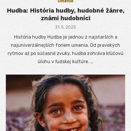
Umenie
Hudba: História hudby, hudobné žánre,
známi hudobníci
Posted
31. 5. 2025
on
História hudby Hudba je jednou z najstarších a
najuniverzálnejších foriem umenia. Od pravekých
rytmov až po súčasné zvuky, hudba zohráva kľúčovú
úlohu v ľudskej kultúre. …