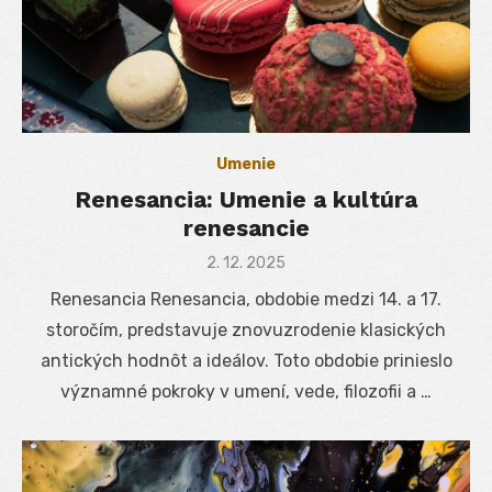
Umenie
Renesancia: Umenie a kultúra
renesancie
Posted
2. 12. 2025
on
Renesancia Renesancia, obdobie medzi 14. a 17.
storočím, predstavuje znovuzrodenie klasických
antických hodnôt a ideálov. Toto obdobie prinieslo
významné pokroky v umení, vede, filozofii a …