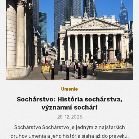
Umenie
Sochárstvo: História sochárstva,
významní sochári
Posted
28. 12. 2025
on
Sochárstvo Sochárstvo je jedným z najstarších
druhov umenia a jeho história siaha až do praveku,