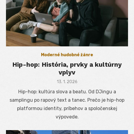
Moderné hudobné žánre
Hip-hop: História, prvky a kultúrny
vplyv
Posted
13. 1. 2026
on
Hip-hop: kultúra slova a beatu. Od DJingu a
samplingu po rapový text a tanec. Prečo je hip-hop
platformou identity, príbehov a spoločenskej
výpovede.