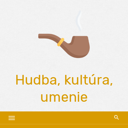
Skip
to
content
Hudba, kultúra,
umenie