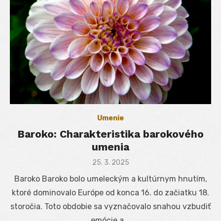
Umenie
Baroko: Charakteristika barokového
umenia
Posted
25. 3. 2025
on
Baroko Baroko bolo umeleckým a kultúrnym hnutím,
ktoré dominovalo Európe od konca 16. do začiatku 18.
storočia. Toto obdobie sa vyznačovalo snahou vzbudiť
emócie a …