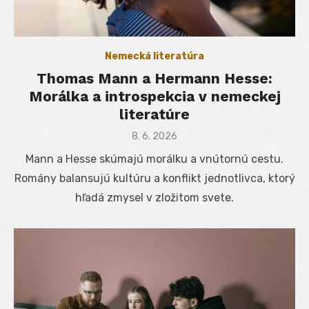
Nemecká literatúra
Thomas Mann a Hermann Hesse:
Morálka a introspekcia v nemeckej
literatúre
Posted
8. 6. 2026
on
Mann a Hesse skúmajú morálku a vnútornú cestu.
Romány balansujú kultúru a konflikt jednotlivca, ktorý
hľadá zmysel v zložitom svete.