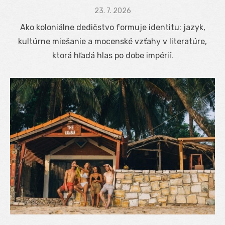
Posted
23. 7. 2026
on
Ako koloniálne dedičstvo formuje identitu: jazyk,
kultúrne miešanie a mocenské vzťahy v literatúre,
ktorá hľadá hlas po dobe impérií.