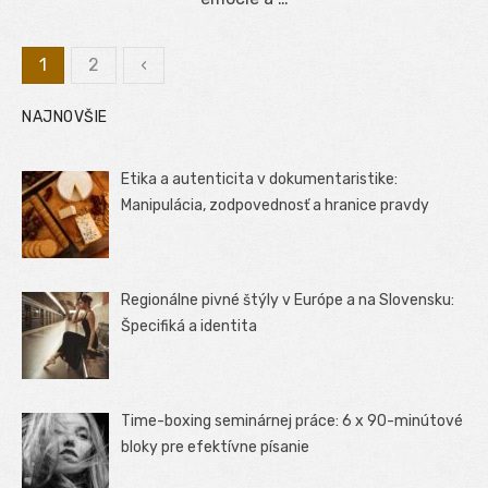
1
2
‹
Stránkovanie
NAJNOVŠIE
príspevkov
Etika a autenticita v dokumentaristike:
Manipulácia, zodpovednosť a hranice pravdy
Regionálne pivné štýly v Európe a na Slovensku:
Špecifiká a identita
Time-boxing seminárnej práce: 6 x 90-minútové
bloky pre efektívne písanie