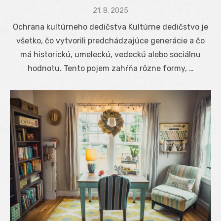
Posted
21. 8. 2025
on
Ochrana kultúrneho dedičstva Kultúrne dedičstvo je
všetko, čo vytvorili predchádzajúce generácie a čo
má historickú, umeleckú, vedeckú alebo sociálnu
hodnotu. Tento pojem zahŕňa rôzne formy, …