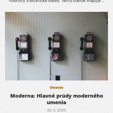
hodnoty a estetické ideály. Tento článok mapuje …
Umenie
Moderna: Hlavné prúdy moderného
umenia
Posted
26. 6. 2025