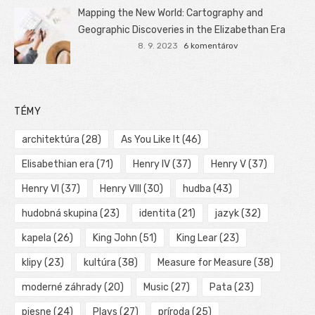
Mapping the New World: Cartography and
Geographic Discoveries in the Elizabethan Era
8. 9. 2023
6 komentárov
TÉMY
architektúra
(28)
As You Like It
(46)
Elisabethian era
(71)
Henry IV
(37)
Henry V
(37)
Henry VI
(37)
Henry VIII
(30)
hudba
(43)
hudobná skupina
(23)
identita
(21)
jazyk
(32)
kapela
(26)
King John
(51)
King Lear
(23)
klipy
(23)
kultúra
(38)
Measure for Measure
(38)
moderné záhrady
(20)
Music
(27)
Pata
(23)
piesne
(24)
Plays
(27)
príroda
(25)