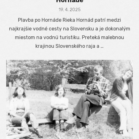
Posted
19. 4. 2025
on
Plavba po Hornáde Rieka Hornád patrí medzi
najkrajšie vodné cesty na Slovensku a je dokonalým
miestom na vodnú turistiku. Preteká malebnou
krajinou Slovenského raja a …