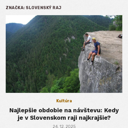
ZNAČKA:
SLOVENSKÝ RAJ
Kultúra
Najlepšie obdobie na návštevu: Kedy
je v Slovenskom raji najkrajšie?
Posted
24. 12. 2025