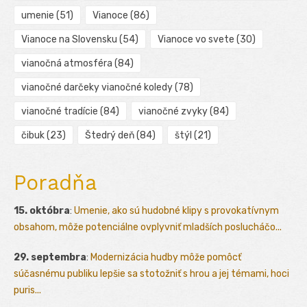
umenie
(51)
Vianoce
(86)
Vianoce na Slovensku
(54)
Vianoce vo svete
(30)
vianočná atmosféra
(84)
vianočné darčeky vianočné koledy
(78)
vianočné tradície
(84)
vianočné zvyky
(84)
čibuk
(23)
Štedrý deň
(84)
štýl
(21)
Poradňa
15. októbra
:
Umenie, ako sú hudobné klipy s provokatívnym
obsahom, môže potenciálne ovplyvniť mladších poslucháčo...
29. septembra
:
Modernizácia hudby môže pomôcť
súčasnému publiku lepšie sa stotožniť s hrou a jej témami, hoci
puris...