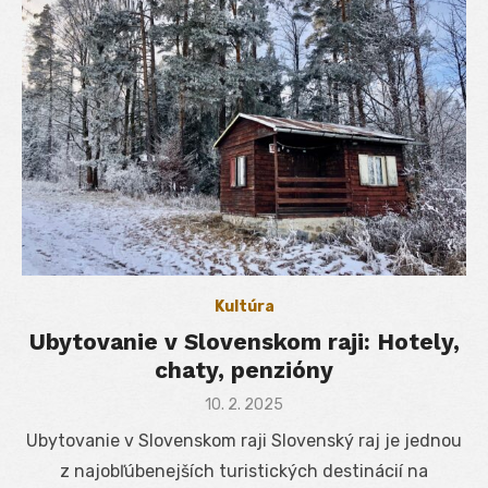
Kultúra
Ubytovanie v Slovenskom raji: Hotely,
chaty, penzióny
Posted
10. 2. 2025
on
Ubytovanie v Slovenskom raji Slovenský raj je jednou
z najobľúbenejších turistických destinácií na