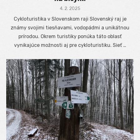
Posted
4. 2. 2025
on
Cykloturistika v Slovenskom raji Slovenský raj je
známy svojimi tiesňavami, vodopádmi a unikátnou
prírodou. Okrem turistiky ponúka táto oblasť
vynikajúce možnosti aj pre cykloturistiku. Sieť …