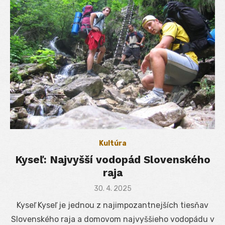
Kultúra
Kyseľ: Najvyšší vodopád Slovenského
raja
Posted
30. 4. 2025
on
Kyseľ Kyseľ je jednou z najimpozantnejších tiesňav
Slovenského raja a domovom najvyššieho vodopádu v