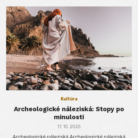
Kultúra
Archeologické náleziská: Stopy po
minulosti
Posted
17. 10. 2025
on
Archeologické náleziská Archeologické náleziská