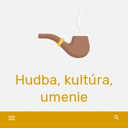
Skip
to
content
Hudba, kultúra,
umenie