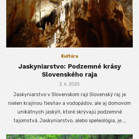
Kultúra
Jaskyniarstvo: Podzemné krásy
Slovenského raja
Posted
2. 6. 2025
on
Jaskyniarstvo v Slovenskom raji Slovenský raj je
nielen krajinou tiesňav a vodopádov, ale aj domovom
unikátnych jaskýň, ktoré skrývajú podzemné
tajomstvá. Jaskyniarstvo, alebo speleológia, je …