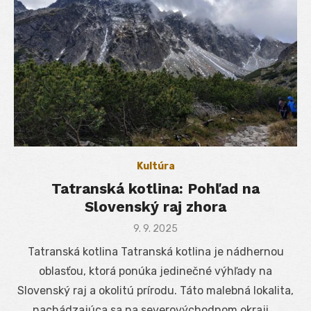
Kultúra
Tatranská kotlina: Pohľad na
Slovenský raj zhora
Posted
9. 9. 2025
on
Tatranská kotlina Tatranská kotlina je nádhernou
oblasťou, ktorá ponúka jedinečné výhľady na
Slovenský raj a okolitú prírodu. Táto malebná lokalita,
nachádzajúca sa na severovýchodnom okraji …