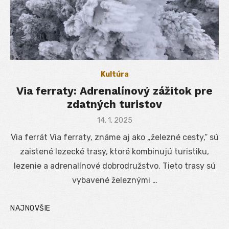
Kultúra
Via ferraty: Adrenalínový zážitok pre
zdatných turistov
Posted
14. 1. 2025
on
Via ferrát Via ferraty, známe aj ako „železné cesty,“ sú
zaistené lezecké trasy, ktoré kombinujú turistiku,
lezenie a adrenalínové dobrodružstvo. Tieto trasy sú
vybavené železnými …
NAJNOVŠIE