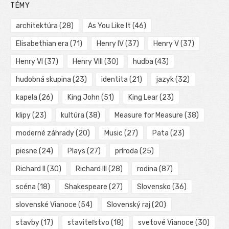
TÉMY
architektúra
(28)
As You Like It
(46)
Elisabethian era
(71)
Henry IV
(37)
Henry V
(37)
Henry VI
(37)
Henry VIII
(30)
hudba
(43)
hudobná skupina
(23)
identita
(21)
jazyk
(32)
kapela
(26)
King John
(51)
King Lear
(23)
klipy
(23)
kultúra
(38)
Measure for Measure
(38)
moderné záhrady
(20)
Music
(27)
Pata
(23)
piesne
(24)
Plays
(27)
príroda
(25)
Richard II
(30)
Richard III
(28)
rodina
(87)
scéna
(18)
Shakespeare
(27)
Slovensko
(36)
slovenské Vianoce
(54)
Slovenský raj
(20)
stavby
(17)
staviteľstvo
(18)
svetové Vianoce
(30)