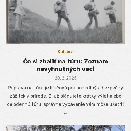
Kultúra
Čo si zbaliť na túru: Zoznam
nevyhnutných vecí
Posted
20. 2. 2025
on
Príprava na túru je kľúčová pre pohodlný a bezpečný
zážitok v prírode. Či už plánujete krátky výlet alebo
celodennú túru, správne vybavenie vám môže ušetriť
…