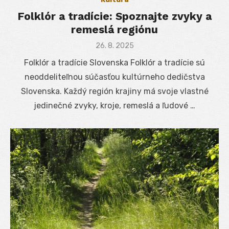
Folklór a tradície: Spoznajte zvyky a
remeslá regiónu
Posted
26. 8. 2025
on
Folklór a tradície Slovenska Folklór a tradície sú
neoddeliteľnou súčasťou kultúrneho dedičstva
Slovenska. Každý región krajiny má svoje vlastné
jedinečné zvyky, kroje, remeslá a ľudové …