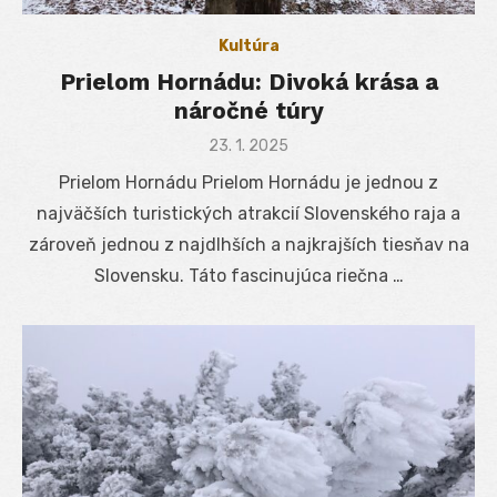
Kultúra
Prielom Hornádu: Divoká krása a
náročné túry
Posted
23. 1. 2025
on
Prielom Hornádu Prielom Hornádu je jednou z
najväčších turistických atrakcií Slovenského raja a
zároveň jednou z najdlhších a najkrajších tiesňav na
Slovensku. Táto fascinujúca riečna …