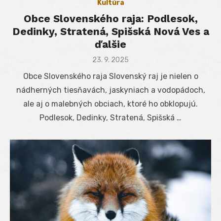
Kultúra
Obce Slovenského raja: Podlesok,
Dedinky, Stratená, Spišská Nová Ves a
ďalšie
Posted
23. 9. 2025
on
Obce Slovenského raja Slovenský raj je nielen o
nádherných tiesňavách, jaskyniach a vodopádoch,
ale aj o malebných obciach, ktoré ho obklopujú.
Podlesok, Dedinky, Stratená, Spišská …