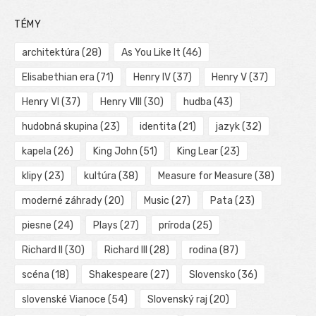
TÉMY
architektúra
(28)
As You Like It
(46)
Elisabethian era
(71)
Henry IV
(37)
Henry V
(37)
Henry VI
(37)
Henry VIII
(30)
hudba
(43)
hudobná skupina
(23)
identita
(21)
jazyk
(32)
kapela
(26)
King John
(51)
King Lear
(23)
klipy
(23)
kultúra
(38)
Measure for Measure
(38)
moderné záhrady
(20)
Music
(27)
Pata
(23)
piesne
(24)
Plays
(27)
príroda
(25)
Richard II
(30)
Richard III
(28)
rodina
(87)
scéna
(18)
Shakespeare
(27)
Slovensko
(36)
slovenské Vianoce
(54)
Slovenský raj
(20)