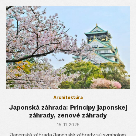
Architektúra
Japonská záhrada: Princípy japonskej
záhrady, zenové záhrady
Posted
15. 11. 2025
on
Japonská záhrada Japonské záhrady sú symbolom