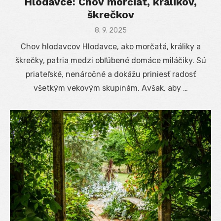
Hlodavce: Chov morčiat, králikov,
škrečkov
Posted
8. 9. 2025
on
Chov hlodavcov Hlodavce, ako morčatá, králiky a
škrečky, patria medzi obľúbené domáce miláčiky. Sú
priateľské, nenáročné a dokážu priniesť radosť
všetkým vekovým skupinám. Avšak, aby …