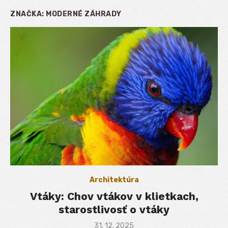
ZNAČKA:
MODERNÉ ZÁHRADY
Architektúra
Vtáky: Chov vtákov v klietkach,
starostlivosť o vtáky
Posted
31. 12. 2025