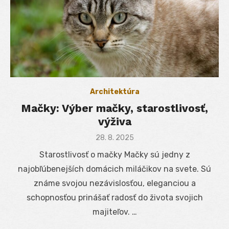
Architektúra
Mačky: Výber mačky, starostlivosť,
výživa
Posted
28. 8. 2025
on
Starostlivosť o mačky Mačky sú jedny z
najobľúbenejších domácich miláčikov na svete. Sú
známe svojou nezávislosťou, eleganciou a
schopnosťou prinášať radosť do života svojich
majiteľov. …