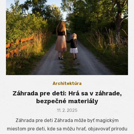
Architektúra
Záhrada pre deti: Hrá sa v záhrade,
bezpečné materiály
Posted
11. 2. 2025
on
Záhrada pre deti Záhrada môže byť magickým
miestom pre deti, kde sa môžu hrať, objavovať prírodu