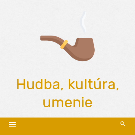
Skip
to
content
Hudba, kultúra,
umenie