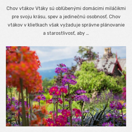
on
Chov vtákov Vtáky sú obľúbenými domácimi miláčikmi
pre svoju krásu, spev a jedinečnú osobnosť. Chov
vtákov v klietkach však vyžaduje správne plánovanie
a starostlivosť, aby …