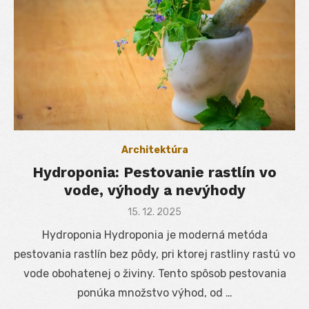
Architektúra
Hydroponia: Pestovanie rastlín vo
vode, výhody a nevýhody
Posted
15. 12. 2025
on
Hydroponia Hydroponia je moderná metóda
pestovania rastlín bez pôdy, pri ktorej rastliny rastú vo
vode obohatenej o živiny. Tento spôsob pestovania
ponúka množstvo výhod, od …