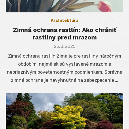
Architektúra
Zimná ochrana rastlín: Ako chrániť
rastliny pred mrazom
Posted
25. 3. 2025
on
Zimná ochrana rastlín Zima je pre rastliny náročným
obdobím, najmä ak sú vystavené mrazom a
nepriaznivým poveternostným podmienkam. Správna
zimná ochrana je nevyhnutná na zabezpečenie …