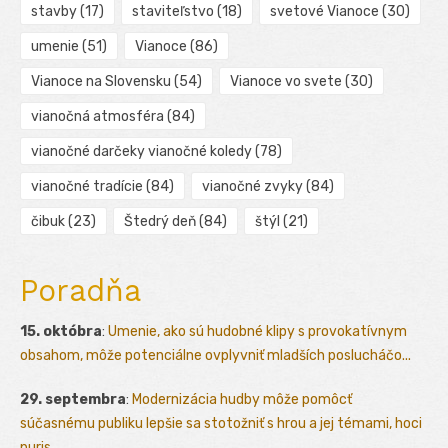
stavby
(17)
staviteľstvo
(18)
svetové Vianoce
(30)
umenie
(51)
Vianoce
(86)
Vianoce na Slovensku
(54)
Vianoce vo svete
(30)
vianočná atmosféra
(84)
vianočné darčeky vianočné koledy
(78)
vianočné tradície
(84)
vianočné zvyky
(84)
čibuk
(23)
Štedrý deň
(84)
štýl
(21)
Poradňa
15. októbra
:
Umenie, ako sú hudobné klipy s provokatívnym
obsahom, môže potenciálne ovplyvniť mladších poslucháčo...
29. septembra
:
Modernizácia hudby môže pomôcť
súčasnému publiku lepšie sa stotožniť s hrou a jej témami, hoci
puris...