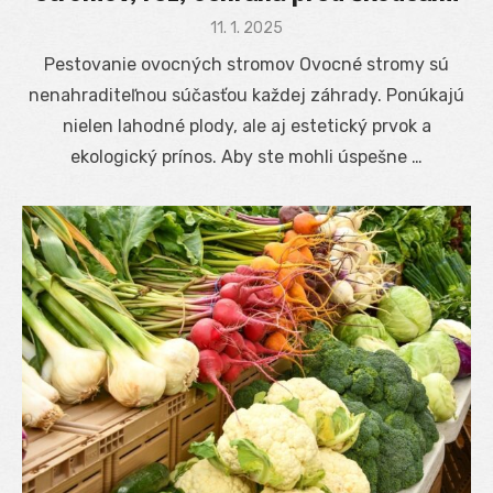
Posted
11. 1. 2025
on
Pestovanie ovocných stromov Ovocné stromy sú
nenahraditeľnou súčasťou každej záhrady. Ponúkajú
nielen lahodné plody, ale aj estetický prvok a
ekologický prínos. Aby ste mohli úspešne …