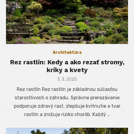
Architektúra
Rez rastlín: Kedy a ako rezať stromy,
kríky a kvety
Posted
3. 3. 2025
on
Rez rastlín Rez rastlín je základnou súčasťou
starostlivosti o záhradu. Správne prerezávanie
podporuje zdravý rast, zlepšuje kvitnutie a tvar
rastlín a znižuje riziko chorôb. Každý …