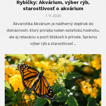
Rybičky: Akvárium, výber rýb,
starostlivosť o akvárium
Posted
7. 11. 2025
on
Akvaristika Akvárium je nádherný doplnok do
domácnosti, ktorý prináša nielen estetickú hodnotu,
ale aj relaxáciu a pocit blízkosti k prírode. Správny
výber rýb a starostlivosť …