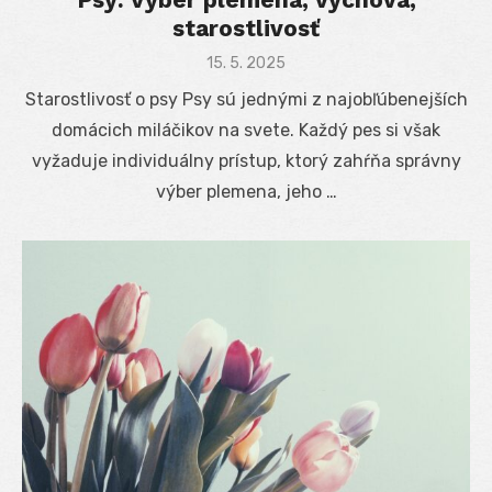
starostlivosť
Posted
15. 5. 2025
on
Starostlivosť o psy Psy sú jednými z najobľúbenejších
domácich miláčikov na svete. Každý pes si však
vyžaduje individuálny prístup, ktorý zahŕňa správny
výber plemena, jeho …