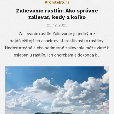
Architektúra
Zalievanie rastlín: Ako správne
zalievať, kedy a koľko
Posted
25. 12. 2025
on
Zalievanie rastlín Zalievanie je jedným z
najdôležitejších aspektov starostlivosti o rastliny.
Nedostatočné alebo nadmerné zalievanie môže viesť k
oslabeniu rastlín, ich chorobám a dokonca k …