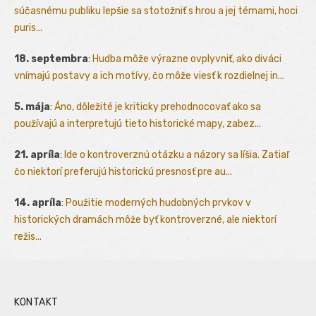
súčasnému publiku lepšie sa stotožniť s hrou a jej témami, hoci
puris...
18. septembra
:
Hudba môže výrazne ovplyvniť, ako diváci
vnímajú postavy a ich motívy, čo môže viesť k rozdielnej in...
5. mája
:
Áno, dôležité je kriticky prehodnocovať ako sa
používajú a interpretujú tieto historické mapy, zabez...
21. apríla
:
Ide o kontroverznú otázku a názory sa líšia. Zatiaľ
čo niektorí preferujú historickú presnosť pre au...
14. apríla
:
Použitie moderných hudobných prvkov v
historických dramách môže byť kontroverzné, ale niektorí
režis...
KONTAKT