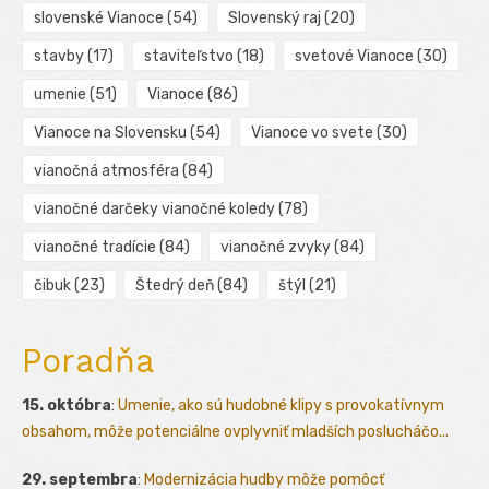
slovenské Vianoce
(54)
Slovenský raj
(20)
stavby
(17)
staviteľstvo
(18)
svetové Vianoce
(30)
umenie
(51)
Vianoce
(86)
Vianoce na Slovensku
(54)
Vianoce vo svete
(30)
vianočná atmosféra
(84)
vianočné darčeky vianočné koledy
(78)
vianočné tradície
(84)
vianočné zvyky
(84)
čibuk
(23)
Štedrý deň
(84)
štýl
(21)
Poradňa
15. októbra
:
Umenie, ako sú hudobné klipy s provokatívnym
obsahom, môže potenciálne ovplyvniť mladších poslucháčo...
29. septembra
:
Modernizácia hudby môže pomôcť