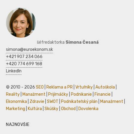
šéfredaktorka
Simona Česaná
simona@euroekonom.sk
+421 907 234 066
+420 774 699 168
LinkedIn
© 2010 - 2026
SEO
|
Reklama a PR
|
Vrtuľníky
|
Autoškola
|
Reality
|
Manažment
|
Prijímáčky
|
Podnikanie
|
Financie
|
Ekonomika
|
Zdravie
|
SWOT
|
Podnikateľský plán
|
Manažment
|
Marketing
|
Kultúra
|
Skúšky
|
Obchod
|
Dovolenka
NAJNOVŠIE