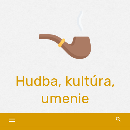
Skip
to
content
Hudba, kultúra,
umenie