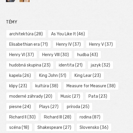
TÉMY
architektúra
(28)
As You Like It
(46)
Elisabethian era
(71)
Henry IV
(37)
Henry V
(37)
Henry VI
(37)
Henry VIII
(30)
hudba
(43)
hudobná skupina
(23)
identita
(21)
jazyk
(32)
kapela
(26)
King John
(51)
King Lear
(23)
klipy
(23)
kultúra
(38)
Measure for Measure
(38)
moderné záhrady
(20)
Music
(27)
Pata
(23)
piesne
(24)
Plays
(27)
príroda
(25)
Richard II
(30)
Richard III
(28)
rodina
(87)
scéna
(18)
Shakespeare
(27)
Slovensko
(36)