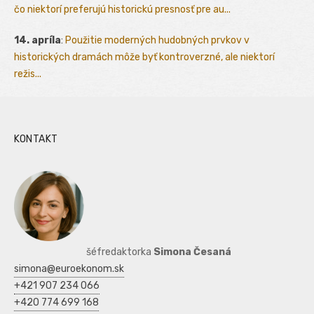
čo niektorí preferujú historickú presnosť pre au...
14. apríla
:
Použitie moderných hudobných prvkov v
historických dramách môže byť kontroverzné, ale niektorí
režis...
KONTAKT
šéfredaktorka
Simona Česaná
simona@euroekonom.sk
+421 907 234 066
+420 774 699 168