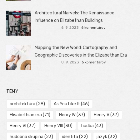
Architectural Marvels: The Renaissance
Influence on Elizabethan Buildings
6. 9. 2023
6 komentárov
Mapping the New World: Cartography and
Geographic Discoveries in the Elizabethan Era
8. 9. 2023
6 komentárov
TÉMY
architektúra
(28)
As You Like It
(46)
Elisabethian era
(71)
Henry IV
(37)
Henry V
(37)
Henry VI
(37)
Henry VIII
(30)
hudba
(43)
hudobná skupina
(23)
identita
(22)
jazyk
(32)