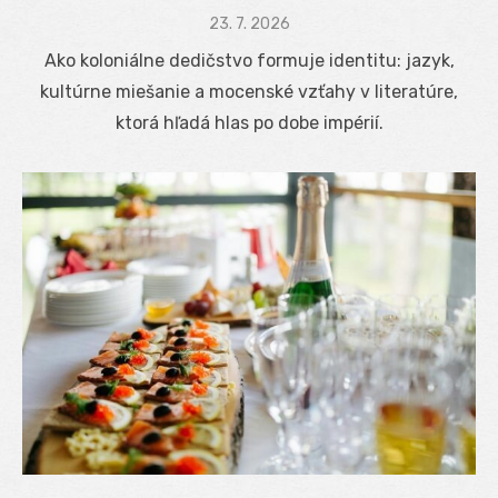
Posted
23. 7. 2026
on
Ako koloniálne dedičstvo formuje identitu: jazyk,
kultúrne miešanie a mocenské vzťahy v literatúre,
ktorá hľadá hlas po dobe impérií.