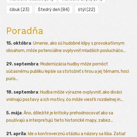
čibuk
(23)
Štedrý deň
(84)
štýl
(22)
Poradňa
15. októbra
:
Umenie, ako sú hudobné klipy s provokatívnym
obsahom, môže potenciálne ovplyvniť mladších poslucháčo...
29. septembra
:
Modernizácia hudby môže pomôcť
súčasnému publiku lepšie sa stotožniť s hrou a jej témami, hoci
puris...
18. septembra
:
Hudba môže výrazne ovplyvniť, ako diváci
vnímajú postavy a ich motívy, čo môže viesť k rozdielnej in...
5. mája
:
Áno, dôležité je kriticky prehodnocovať ako sa
používajú a interpretujú tieto historické mapy, zabez...
21. apríla
:
Ide o kontroverznú otázku a názory sa líšia. Zatiaľ