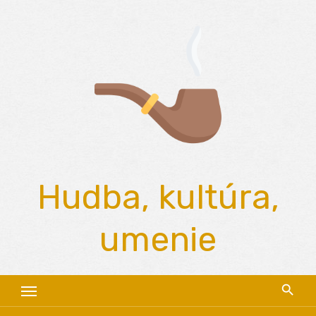
Skip
to
content
Hudba, kultúra,
umenie