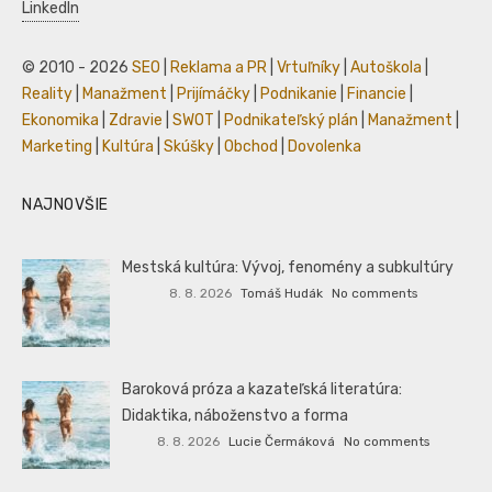
LinkedIn
© 2010 - 2026
SEO
|
Reklama a PR
|
Vrtuľníky
|
Autoškola
|
Reality
|
Manažment
|
Prijímáčky
|
Podnikanie
|
Financie
|
Ekonomika
|
Zdravie
|
SWOT
|
Podnikateľský plán
|
Manažment
|
Marketing
|
Kultúra
|
Skúšky
|
Obchod
|
Dovolenka
NAJNOVŠIE
Mestská kultúra: Vývoj, fenomény a subkultúry
8. 8. 2026
Tomáš Hudák
No comments
Baroková próza a kazateľská literatúra:
Didaktika, náboženstvo a forma
8. 8. 2026
Lucie Čermáková
No comments