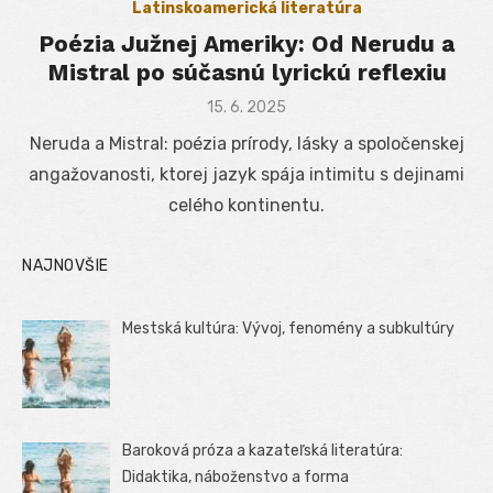
Latinskoamerická literatúra
Poézia Južnej Ameriky: Od Nerudu a
Mistral po súčasnú lyrickú reflexiu
Posted
15. 6. 2025
on
Neruda a Mistral: poézia prírody, lásky a spoločenskej
angažovanosti, ktorej jazyk spája intimitu s dejinami
celého kontinentu.
NAJNOVŠIE
Mestská kultúra: Vývoj, fenomény a subkultúry
Baroková próza a kazateľská literatúra:
Didaktika, náboženstvo a forma