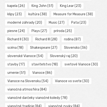
kapela
(26)
King John
(51)
King Lear
(23)
klipy
(23)
kultúra
(38)
Measure for Measure
(38)
moderné záhrady
(20)
Music
(27)
Pata
(23)
piesne
(24)
Plays
(27)
príroda
(25)
Richard II
(30)
Richard III
(28)
rodina
(87)
scéna
(18)
Shakespeare
(27)
Slovensko
(36)
slovenské Vianoce
(54)
Slovenský raj
(20)
stavby
(17)
staviteľstvo
(18)
svetové Vianoce
(30)
umenie
(51)
Vianoce
(86)
Vianoce na Slovensku
(54)
Vianoce vo svete
(30)
vianočná atmosféra
(84)
vianočné darčeky vianočné koledy
(78)
vianočné tradície
(84)
vianočné zvyky
(84)