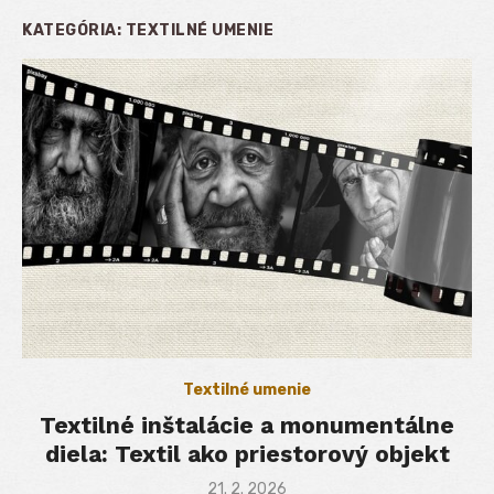
KATEGÓRIA:
TEXTILNÉ UMENIE
Textilné umenie
Textilné inštalácie a monumentálne
diela: Textil ako priestorový objekt
Posted
21. 2. 2026