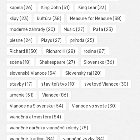
kapela
(26)
King John
(51)
King Lear
(23)
klipy
(23)
kultúra
(38)
Measure for Measure
(38)
moderné záhrady
(20)
Music
(27)
Pata
(23)
piesne
(24)
Plays
(27)
príroda
(25)
Richard II
(30)
Richard III
(28)
rodina
(87)
scéna
(18)
Shakespeare
(27)
Slovensko
(36)
slovenské Vianoce
(54)
Slovenský raj
(20)
stavby
(17)
staviteľstvo
(18)
svetové Vianoce
(30)
umenie
(51)
Vianoce
(86)
Vianoce na Slovensku
(54)
Vianoce vo svete
(30)
vianočná atmosféra
(84)
vianočné darčeky vianočné koledy
(78)
vianočné tradície
(84)
vianočné zvyky
(84)