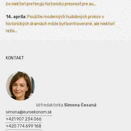
čo niektorí preferujú historickú presnosť pre au...
14. apríla
:
Použitie moderných hudobných prvkov v
historických dramách môže byť kontroverzné, ale niektorí
režis...
KONTAKT
šéfredaktorka
Simona Česaná
simona@euroekonom.sk
+421 907 234 066
+420 774 699 168