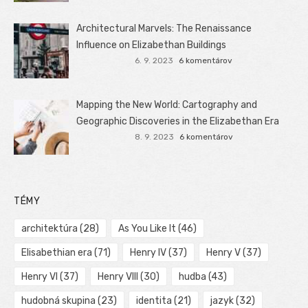
Architectural Marvels: The Renaissance
Influence on Elizabethan Buildings
6. 9. 2023
6 komentárov
Mapping the New World: Cartography and
Geographic Discoveries in the Elizabethan Era
8. 9. 2023
6 komentárov
TÉMY
architektúra
(28)
As You Like It
(46)
Elisabethian era
(71)
Henry IV
(37)
Henry V
(37)
Henry VI
(37)
Henry VIII
(30)
hudba
(43)
hudobná skupina
(23)
identita
(21)
jazyk
(32)