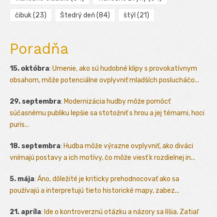
čibuk
(23)
Štedrý deň
(84)
štýl
(21)
Poradňa
15. októbra
:
Umenie, ako sú hudobné klipy s provokatívnym
obsahom, môže potenciálne ovplyvniť mladších poslucháčo...
29. septembra
:
Modernizácia hudby môže pomôcť
súčasnému publiku lepšie sa stotožniť s hrou a jej témami, hoci
puris...
18. septembra
:
Hudba môže výrazne ovplyvniť, ako diváci
vnímajú postavy a ich motívy, čo môže viesť k rozdielnej in...
5. mája
:
Áno, dôležité je kriticky prehodnocovať ako sa
používajú a interpretujú tieto historické mapy, zabez...
21. apríla
:
Ide o kontroverznú otázku a názory sa líšia. Zatiaľ