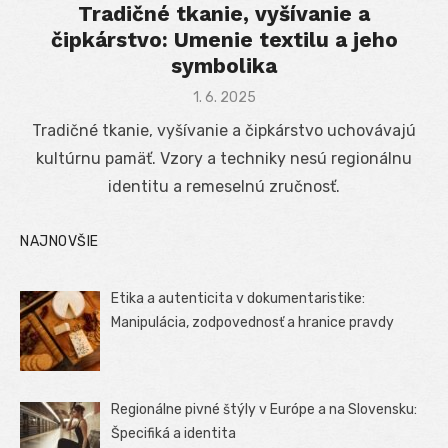
Tradičné tkanie, vyšívanie a
čipkárstvo: Umenie textilu a jeho
symbolika
Posted
1. 6. 2025
on
Tradičné tkanie, vyšívanie a čipkárstvo uchovávajú
kultúrnu pamäť. Vzory a techniky nesú regionálnu
identitu a remeselnú zručnosť.
NAJNOVŠIE
Etika a autenticita v dokumentaristike:
Manipulácia, zodpovednosť a hranice pravdy
Regionálne pivné štýly v Európe a na Slovensku:
Špecifiká a identita