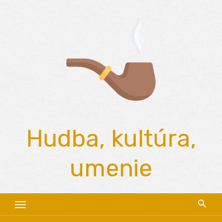
Skip
to
content
Hudba, kultúra,
umenie