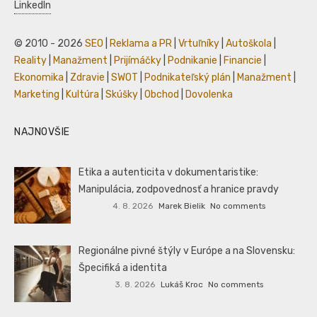
LinkedIn
© 2010 - 2026
SEO
|
Reklama a PR
|
Vrtuľníky
|
Autoškola
|
Reality
|
Manažment
|
Prijímáčky
|
Podnikanie
|
Financie
|
Ekonomika
|
Zdravie
|
SWOT
|
Podnikateľský plán
|
Manažment
|
Marketing
|
Kultúra
|
Skúšky
|
Obchod
|
Dovolenka
NAJNOVŠIE
Etika a autenticita v dokumentaristike:
Manipulácia, zodpovednosť a hranice pravdy
4. 8. 2026
Marek Bielik
No comments
Regionálne pivné štýly v Európe a na Slovensku:
Špecifiká a identita
3. 8. 2026
Lukáš Kroc
No comments