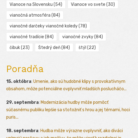
Vianoce na Slovensku
(54)
Vianoce vo svete
(30)
vianočná atmosféra
(84)
vianočné darčeky vianočné koledy
(78)
vianočné tradície
(84)
vianočné zvyky
(84)
čibuk
(23)
Štedrý deň
(84)
štýl
(22)
Poradňa
15. októbra
:
Umenie, ako sú hudobné klipy s provokatívnym
obsahom, môže potenciálne ovplyvniť mladších poslucháčo...
29. septembra
:
Modernizácia hudby môže pomôcť
súčasnému publiku lepšie sa stotožniť s hrou a jej témami, hoci
puris...
18. septembra
:
Hudba môže výrazne ovplyvniť, ako diváci