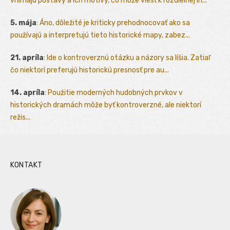
vnímajú postavy a ich motívy, čo môže viesť k rozdielnej in...
5. mája
:
Áno, dôležité je kriticky prehodnocovať ako sa
používajú a interpretujú tieto historické mapy, zabez...
21. apríla
:
Ide o kontroverznú otázku a názory sa líšia. Zatiaľ
čo niektorí preferujú historickú presnosť pre au...
14. apríla
:
Použitie moderných hudobných prvkov v
historických dramách môže byť kontroverzné, ale niektorí
režis...
KONTAKT