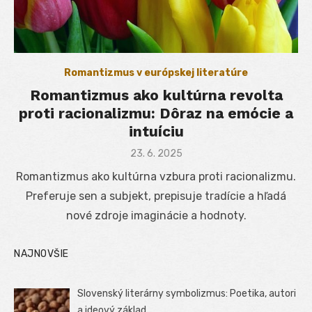
Romantizmus v európskej literatúre
Romantizmus ako kultúrna revolta
proti racionalizmu: Dôraz na emócie a
intuíciu
Posted
23. 6. 2025
on
Romantizmus ako kultúrna vzbura proti racionalizmu.
Preferuje sen a subjekt, prepisuje tradície a hľadá
nové zdroje imaginácie a hodnoty.
NAJNOVŠIE
Slovenský literárny symbolizmus: Poetika, autori
a ideový základ