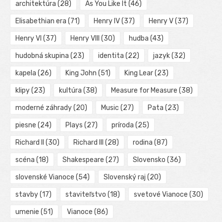
architektúra
(28)
As You Like It
(46)
Elisabethian era
(71)
Henry IV
(37)
Henry V
(37)
Henry VI
(37)
Henry VIII
(30)
hudba
(43)
hudobná skupina
(23)
identita
(22)
jazyk
(32)
kapela
(26)
King John
(51)
King Lear
(23)
klipy
(23)
kultúra
(38)
Measure for Measure
(38)
moderné záhrady
(20)
Music
(27)
Pata
(23)
piesne
(24)
Plays
(27)
príroda
(25)
Richard II
(30)
Richard III
(28)
rodina
(87)
scéna
(18)
Shakespeare
(27)
Slovensko
(36)
slovenské Vianoce
(54)
Slovenský raj
(20)
stavby
(17)
staviteľstvo
(18)
svetové Vianoce
(30)
umenie
(51)
Vianoce
(86)