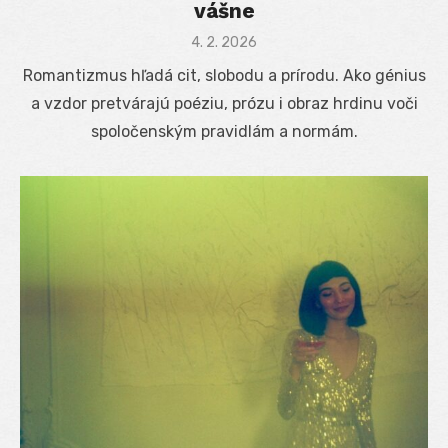
vášne
Posted
4. 2. 2026
on
Romantizmus hľadá cit, slobodu a prírodu. Ako génius
a vzdor pretvárajú poéziu, prózu i obraz hrdinu voči
spoločenským pravidlám a normám.