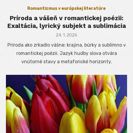
Romantizmus v európskej literatúre
Príroda a vášeň v romantickej poézii:
Exaltácia, lyrický subjekt a sublimácia
Posted
24. 1. 2026
on
Príroda ako zrkadlo vášne: krajina, búrky a sublímno v
romantickej poézii. Jazyk hudby slova otvára
vnútorné stavy a metaforické horizonty.