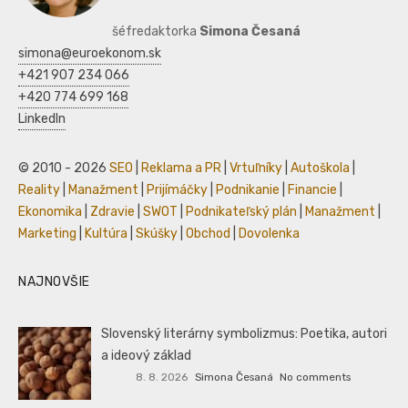
šéfredaktorka
Simona Česaná
simona@euroekonom.sk
+421 907 234 066
+420 774 699 168
LinkedIn
© 2010 - 2026
SEO
|
Reklama a PR
|
Vrtuľníky
|
Autoškola
|
Reality
|
Manažment
|
Prijímáčky
|
Podnikanie
|
Financie
|
Ekonomika
|
Zdravie
|
SWOT
|
Podnikateľský plán
|
Manažment
|
Marketing
|
Kultúra
|
Skúšky
|
Obchod
|
Dovolenka
NAJNOVŠIE
Slovenský literárny symbolizmus: Poetika, autori
a ideový základ
8. 8. 2026
Simona Česaná
No comments