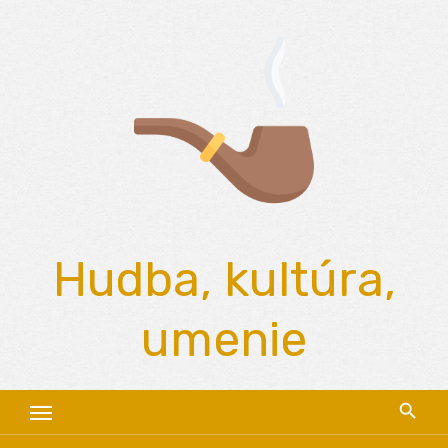
Skip
to
content
Hudba, kultúra,
umenie