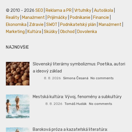
© 2010 - 2026
SEO
|
Reklama a PR
|
Vrtuľníky
|
Autoškola
|
Reality
|
Manažment
|
Prijímáčky
|
Podnikanie
|
Financie
|
Ekonomika
|
Zdravie
|
SWOT
|
Podnikateľský plán
|
Manažment
|
Marketing
|
Kultúra
|
Skúšky
|
Obchod
|
Dovolenka
NAJNOVŠIE
Slovenský literárny symbolizmus: Poetika, autori
a ideový základ
8. 8. 2026
Simona Česaná
No comments
Mestská kultúra: Vývoj, fenomény a subkultúry
8. 8. 2026
Tomáš Hudák
No comments
Baroková próza a kazateľská literatúra: