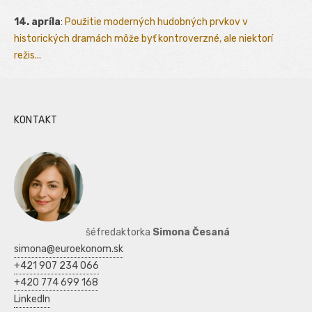
14. apríla
:
Použitie moderných hudobných prvkov v
historických dramách môže byť kontroverzné, ale niektorí
režis...
KONTAKT
šéfredaktorka
Simona Česaná
simona@euroekonom.sk
+421 907 234 066
+420 774 699 168
LinkedIn