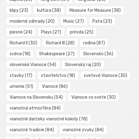
klipy
(23)
kultúra
(38)
Measure for Measure
(38)
moderné záhrady
(20)
Music
(27)
Pata
(23)
piesne
(24)
Plays
(27)
príroda
(25)
Richard II
(30)
Richard III
(28)
rodina
(87)
scéna
(18)
Shakespeare
(27)
Slovensko
(36)
slovenské Vianoce
(54)
Slovenský raj
(20)
stavby
(17)
staviteľstvo
(18)
svetové Vianoce
(30)
umenie
(51)
Vianoce
(86)
Vianoce na Slovensku
(54)
Vianoce vo svete
(30)
vianočná atmosféra
(84)
vianočné darčeky vianočné koledy
(78)
vianočné tradície
(84)
vianočné zvyky
(84)