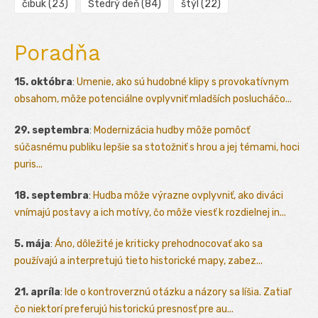
čibuk
(23)
Štedrý deň
(84)
štýl
(22)
Poradňa
15. októbra
:
Umenie, ako sú hudobné klipy s provokatívnym
obsahom, môže potenciálne ovplyvniť mladších poslucháčo...
29. septembra
:
Modernizácia hudby môže pomôcť
súčasnému publiku lepšie sa stotožniť s hrou a jej témami, hoci
puris...
18. septembra
:
Hudba môže výrazne ovplyvniť, ako diváci
vnímajú postavy a ich motívy, čo môže viesť k rozdielnej in...
5. mája
:
Áno, dôležité je kriticky prehodnocovať ako sa
používajú a interpretujú tieto historické mapy, zabez...
21. apríla
:
Ide o kontroverznú otázku a názory sa líšia. Zatiaľ
čo niektorí preferujú historickú presnosť pre au...