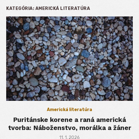
KATEGÓRIA:
AMERICKÁ LITERATÚRA
Americká literatúra
Puritánske korene a raná americká
tvorba: Náboženstvo, morálka a žáner
Posted
11. 1. 2026