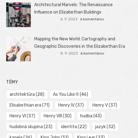
Architectural Marvels: The Renaissance
Influence on Elizabethan Buildings
6. 9. 2023
6 komentárov
Mapping the New World: Cartography and
Geographic Discoveries in the Elizabethan Era
8. 9. 2023
6 komentárov
TÉMY
architektúra
(28)
As You Like It
(46)
Elisabethian era
(71)
Henry IV
(37)
Henry V
(37)
Henry VI
(37)
Henry VIII
(30)
hudba
(43)
hudobná skupina
(23)
identita
(22)
jazyk
(32)
kapela
(26)
King John
(51)
King Lear
(23)