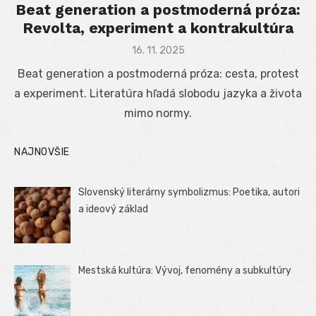
Beat generation a postmoderná próza:
Revolta, experiment a kontrakultúra
Posted
16. 11. 2025
on
Beat generation a postmoderná próza: cesta, protest
a experiment. Literatúra hľadá slobodu jazyka a života
mimo normy.
NAJNOVŠIE
Slovenský literárny symbolizmus: Poetika, autori
a ideový základ
Mestská kultúra: Vývoj, fenomény a subkultúry