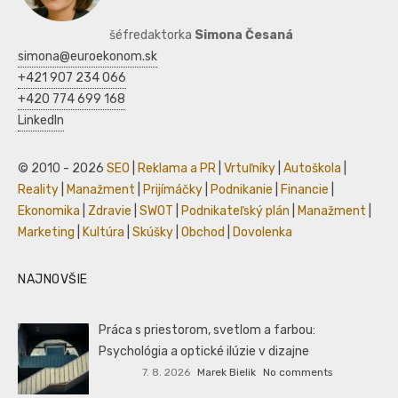
šéfredaktorka
Simona Česaná
simona@euroekonom.sk
+421 907 234 066
+420 774 699 168
LinkedIn
© 2010 - 2026
SEO
|
Reklama a PR
|
Vrtuľníky
|
Autoškola
|
Reality
|
Manažment
|
Prijímáčky
|
Podnikanie
|
Financie
|
Ekonomika
|
Zdravie
|
SWOT
|
Podnikateľský plán
|
Manažment
|
Marketing
|
Kultúra
|
Skúšky
|
Obchod
|
Dovolenka
NAJNOVŠIE
Práca s priestorom, svetlom a farbou:
Psychológia a optické ilúzie v dizajne
7. 8. 2026
Marek Bielik
No comments