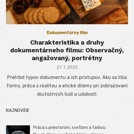
Dokumentárny film
Charakteristika a druhy
dokumentárneho filmu: Observačný,
angažovaný, portrétny
Posted
27. 7. 2025
on
Prehľad typov dokumentu a ich prístupov. Ako sa líšia
formy, práca s realitou a etické dilemy pri zobrazovaní
skutočných ľudí a udalostí.
NAJNOVŠIE
Práca s priestorom, svetlom a farbou: