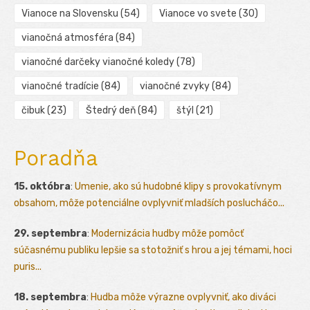
Vianoce na Slovensku
(54)
Vianoce vo svete
(30)
vianočná atmosféra
(84)
vianočné darčeky vianočné koledy
(78)
vianočné tradície
(84)
vianočné zvyky
(84)
čibuk
(23)
Štedrý deň
(84)
štýl
(21)
Poradňa
15. októbra
:
Umenie, ako sú hudobné klipy s provokatívnym
obsahom, môže potenciálne ovplyvniť mladších poslucháčo...
29. septembra
:
Modernizácia hudby môže pomôcť
súčasnému publiku lepšie sa stotožniť s hrou a jej témami, hoci
puris...
18. septembra
:
Hudba môže výrazne ovplyvniť, ako diváci