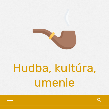
Skip
to
content
Hudba, kultúra,
umenie