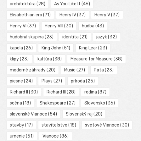
architektúra
(28)
As You Like It
(46)
Elisabethian era
(71)
Henry IV
(37)
Henry V
(37)
Henry VI
(37)
Henry VIII
(30)
hudba
(43)
hudobná skupina
(23)
identita
(21)
jazyk
(32)
kapela
(26)
King John
(51)
King Lear
(23)
klipy
(23)
kultúra
(38)
Measure for Measure
(38)
moderné záhrady
(20)
Music
(27)
Pata
(23)
piesne
(24)
Plays
(27)
príroda
(25)
Richard II
(30)
Richard III
(28)
rodina
(87)
scéna
(18)
Shakespeare
(27)
Slovensko
(36)
slovenské Vianoce
(54)
Slovenský raj
(20)
stavby
(17)
staviteľstvo
(18)
svetové Vianoce
(30)
umenie
(51)
Vianoce
(86)