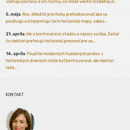
vnímajú postavy a ich motívy, čo môže viesť k rozdielnej in...
5. mája
:
Áno, dôležité je kriticky prehodnocovať ako sa
používajú a interpretujú tieto historické mapy, zabez...
21. apríla
:
Ide o kontroverznú otázku a názory sa líšia. Zatiaľ
čo niektorí preferujú historickú presnosť pre au...
14. apríla
:
Použitie moderných hudobných prvkov v
historických dramách môže byť kontroverzné, ale niektorí
režis...
KONTAKT