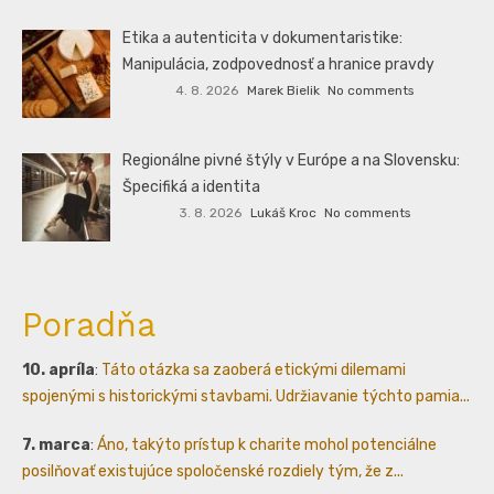
Etika a autenticita v dokumentaristike:
Manipulácia, zodpovednosť a hranice pravdy
4. 8. 2026
Marek Bielik
No comments
Regionálne pivné štýly v Európe a na Slovensku:
Špecifiká a identita
3. 8. 2026
Lukáš Kroc
No comments
Poradňa
10. apríla
:
Táto otázka sa zaoberá etickými dilemami
spojenými s historickými stavbami. Udržiavanie týchto pamia...
7. marca
:
Áno, takýto prístup k charite mohol potenciálne
posilňovať existujúce spoločenské rozdiely tým, že z...