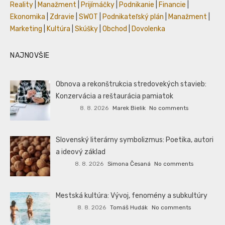
Reality
|
Manažment
|
Prijímáčky
|
Podnikanie
|
Financie
|
Ekonomika
|
Zdravie
|
SWOT
|
Podnikateľský plán
|
Manažment
|
Marketing
|
Kultúra
|
Skúšky
|
Obchod
|
Dovolenka
NAJNOVŠIE
Obnova a rekonštrukcia stredovekých stavieb:
Konzervácia a reštaurácia pamiatok
8. 8. 2026
Marek Bielik
No comments
Slovenský literárny symbolizmus: Poetika, autori
a ideový základ
8. 8. 2026
Simona Česaná
No comments
Mestská kultúra: Vývoj, fenomény a subkultúry
8. 8. 2026
Tomáš Hudák
No comments