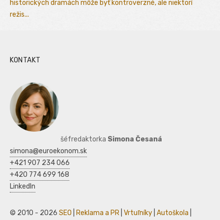
historických dramách môže byť kontroverzné, ale niektorí
režis...
KONTAKT
šéfredaktorka
Simona Česaná
simona@euroekonom.sk
+421 907 234 066
+420 774 699 168
LinkedIn
© 2010 - 2026
SEO
|
Reklama a PR
|
Vrtuľníky
|
Autoškola
|