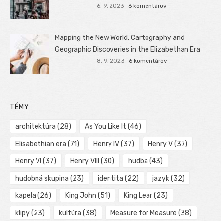
6. 9. 2023
6 komentárov
Mapping the New World: Cartography and
Geographic Discoveries in the Elizabethan Era
8. 9. 2023
6 komentárov
TÉMY
architektúra
(28)
As You Like It
(46)
Elisabethian era
(71)
Henry IV
(37)
Henry V
(37)
Henry VI
(37)
Henry VIII
(30)
hudba
(43)
hudobná skupina
(23)
identita
(22)
jazyk
(32)
kapela
(26)
King John
(51)
King Lear
(23)
klipy
(23)
kultúra
(38)
Measure for Measure
(38)