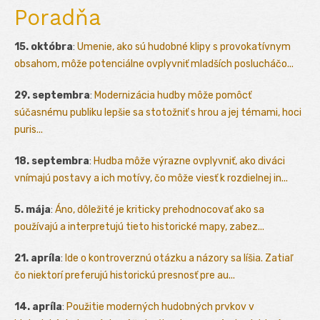
Poradňa
15. októbra
:
Umenie, ako sú hudobné klipy s provokatívnym
obsahom, môže potenciálne ovplyvniť mladších poslucháčo...
29. septembra
:
Modernizácia hudby môže pomôcť
súčasnému publiku lepšie sa stotožniť s hrou a jej témami, hoci
puris...
18. septembra
:
Hudba môže výrazne ovplyvniť, ako diváci
vnímajú postavy a ich motívy, čo môže viesť k rozdielnej in...
5. mája
:
Áno, dôležité je kriticky prehodnocovať ako sa
používajú a interpretujú tieto historické mapy, zabez...
21. apríla
:
Ide o kontroverznú otázku a názory sa líšia. Zatiaľ
čo niektorí preferujú historickú presnosť pre au...
14. apríla
:
Použitie moderných hudobných prvkov v