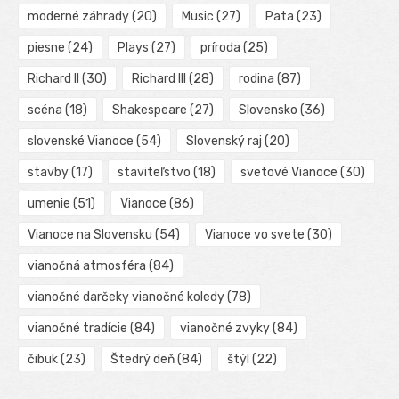
moderné záhrady
(20)
Music
(27)
Pata
(23)
piesne
(24)
Plays
(27)
príroda
(25)
Richard II
(30)
Richard III
(28)
rodina
(87)
scéna
(18)
Shakespeare
(27)
Slovensko
(36)
slovenské Vianoce
(54)
Slovenský raj
(20)
stavby
(17)
staviteľstvo
(18)
svetové Vianoce
(30)
umenie
(51)
Vianoce
(86)
Vianoce na Slovensku
(54)
Vianoce vo svete
(30)
vianočná atmosféra
(84)
vianočné darčeky vianočné koledy
(78)
vianočné tradície
(84)
vianočné zvyky
(84)
čibuk
(23)
Štedrý deň
(84)
štýl
(22)