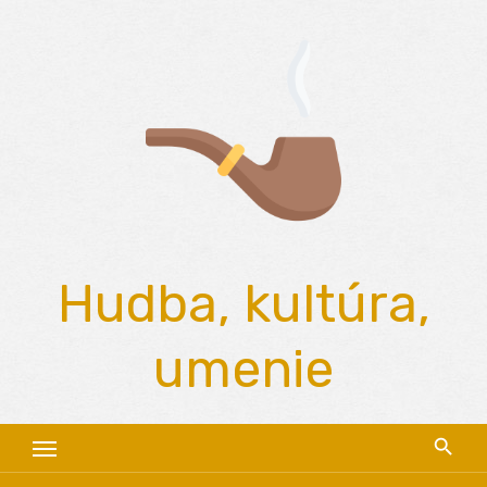
Skip
to
content
Hudba, kultúra,
umenie