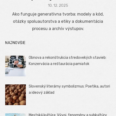
Posted
10. 12. 2025
on
Ako funguje generatívna tvorba: modely a kód,
otázky spoluautorstva a etiky a dokumentácia
procesu a archív výstupov.
NAJNOVŠIE
Obnova a rekonštrukcia stredovekých stavieb:
Konzervácia a reštaurácia pamiatok
Slovenský literárny symbolizmus: Poetika, autori
a ideový základ
Mestská kultúra: Vývoj, fenomény a subkultúry