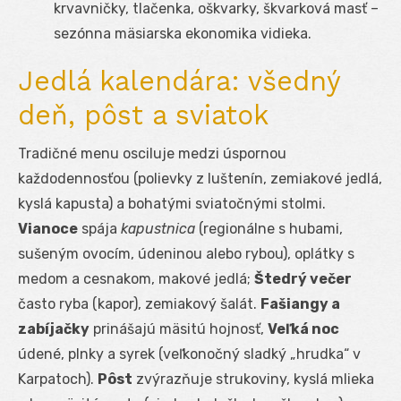
krvavničky, tlačenka, oškvarky, škvarková masť –
sezónna mäsiarska ekonomika vidieka.
Jedlá kalendára: všedný
deň, pôst a sviatok
Tradičné menu osciluje medzi úspornou
každodennosťou (polievky z luštenín, zemiakové jedlá,
kyslá kapusta) a bohatými sviatočnými stolmi.
Vianoce
spája
kapustnica
(regionálne s hubami,
sušeným ovocím, údeninou alebo rybou), oplátky s
medom a cesnakom, makové jedlá;
Štedrý večer
často ryba (kapor), zemiakový šalát.
Fašiangy a
zabíjačky
prinášajú mäsitú hojnosť,
Veľká noc
údené, plnky a syrek (veľkonočný sladký „hrudka“ v
Karpatoch).
Pôst
zvýrazňuje strukoviny, kyslá mlieka