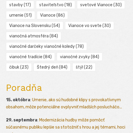
stavby
(17)
staviteľstvo
(18)
svetové Vianoce
(30)
umenie
(51)
Vianoce
(86)
Vianoce na Slovensku
(54)
Vianoce vo svete
(30)
vianočná atmosféra
(84)
vianočné darčeky vianočné koledy
(78)
vianočné tradície
(84)
vianočné zvyky
(84)
čibuk
(23)
Štedrý deň
(84)
štýl
(22)
Poradňa
15. októbra
:
Umenie, ako sú hudobné klipy s provokatívnym
obsahom, môže potenciálne ovplyvniť mladších poslucháčo...
29. septembra
:
Modernizácia hudby môže pomôcť
súčasnému publiku lepšie sa stotožniť s hrou a jej témami, hoci