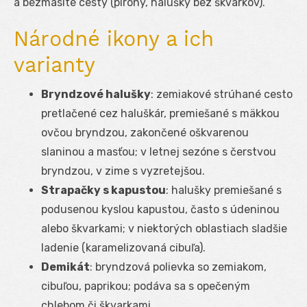
a bezmäsité cesty (pirohy, halušky bez škvarkov).
Národné ikony a ich
varianty
Bryndzové halušky
: zemiakové strúhané cesto
pretlačené cez haluškár, premiešané s mäkkou
ovčou bryndzou, zakončené oškvarenou
slaninou a masťou; v letnej sezóne s čerstvou
bryndzou, v zime s vyzretejšou.
Strapačky s kapustou
: halušky premiešané s
podusenou kyslou kapustou, často s údeninou
alebo škvarkami; v niektorých oblastiach sladšie
ladenie (karamelizovaná cibuľa).
Demikát
: bryndzová polievka so zemiakom,
cibuľou, paprikou; podáva sa s opečeným
chlebom či škvarkami.