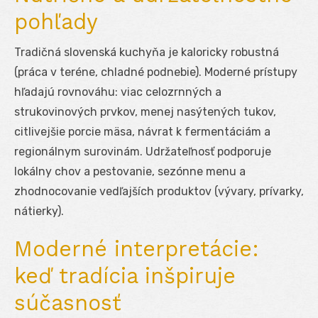
pohľady
Tradičná slovenská kuchyňa je kaloricky robustná
(práca v teréne, chladné podnebie). Moderné prístupy
hľadajú rovnováhu: viac celozrnných a
strukovinových prvkov, menej nasýtených tukov,
citlivejšie porcie mäsa, návrat k fermentáciám a
regionálnym surovinám. Udržateľnosť podporuje
lokálny chov a pestovanie, sezónne menu a
zhodnocovanie vedľajších produktov (vývary, prívarky,
nátierky).
Moderné interpretácie:
keď tradícia inšpiruje
súčasnosť