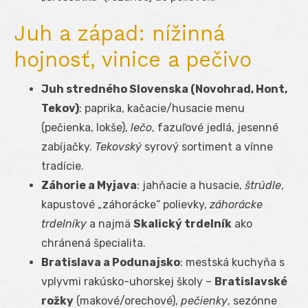
Juh a západ: nížinná
hojnosť, vinice a pečivo
Juh stredného Slovenska (Novohrad, Hont,
Tekov)
: paprika, kačacie/husacie menu
(pečienka, lokše),
lečo
, fazuľové jedlá, jesenné
zabíjačky.
Tekovský
syrový sortiment a vínne
tradície.
Záhorie a Myjava
: jahňacie a husacie,
štrúdle
,
kapustové „záhorácke“ polievky,
záhorácke
trdelníky
a najmä
Skalický trdelník
ako
chránená špecialita.
Bratislava a Podunajsko
: mestská kuchyňa s
vplyvmi rakúsko-uhorskej školy –
Bratislavské
rožky
(makové/orechové),
pečienky
, sezónne