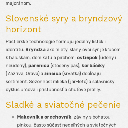
majoránom.
Slovenské syry a bryndzový
horizont
Pastierske technológie formujú jedálny lístok i
identitu.
Bryndza
ako mletý, slaný ovčí syr je kľúčom
k haluškám, demikátu a pirohom;
oštiepok
(údený i
neúdený),
parenica
(stočený pás),
korbáčiky
(Zázrivá, Orava) a
žinčica
(srvátka) dopĺňajú
sortiment. Sezónnosť mlieka (jar–leto) a salašnícky
cyklus určovali prístupnosť a chuťové profily.
Sladké a sviatočné pečenie
Makovník a orechovník
: záviny s bohatou
plnkou; často súčasť nedeľných a sviatočných