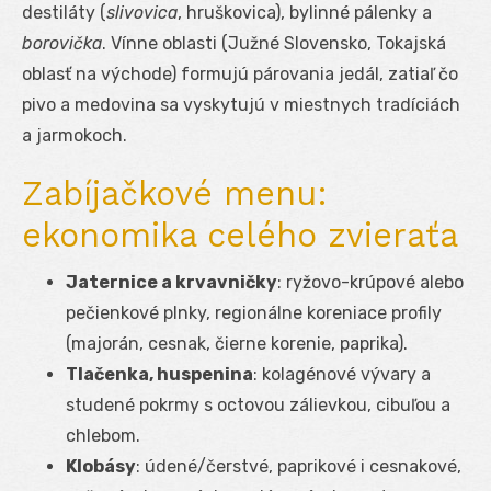
destiláty (
slivovica
, hruškovica), bylinné pálenky a
borovička
. Vínne oblasti (Južné Slovensko, Tokajská
oblasť na východe) formujú párovania jedál, zatiaľ čo
pivo a medovina sa vyskytujú v miestnych tradíciách
a jarmokoch.
Zabíjačkové menu:
ekonomika celého zvieraťa
Jaternice a krvavničky
: ryžovo-krúpové alebo
pečienkové plnky, regionálne koreniace profily
(majorán, cesnak, čierne korenie, paprika).
Tlačenka, huspenina
: kolagénové vývary a
studené pokrmy s octovou zálievkou, cibuľou a
chlebom.
Klobásy
: údené/čerstvé, paprikové i cesnakové,