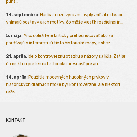
puris...
18. septembra
:
Hudba môže výrazne ovplyvniť, ako diváci
vnímajú postavy a ich motívy, čo môže viesť k rozdielnej in...
5. mája
:
Áno, dôležité je kriticky prehodnocovať ako sa
používajú a interpretujú tieto historické mapy, zabez...
21. apríla
:
Ide o kontroverznú otázku a názory sa líšia. Zatiaľ
čo niektorí preferujú historickú presnosť pre au...
14. apríla
:
Použitie moderných hudobných prvkov v
historických dramách môže byť kontroverzné, ale niektorí
režis...
KONTAKT