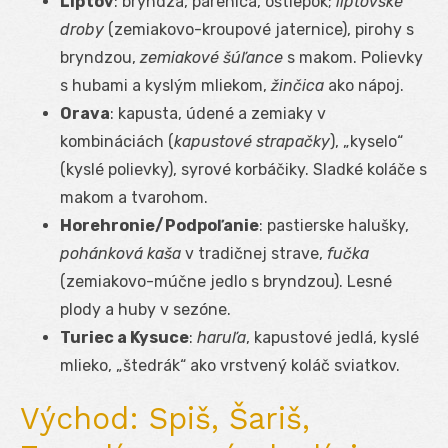
Liptov
: bryndza, parenica, oštiepok;
liptovské
droby
(zemiakovo-kroupové jaternice), pirohy s
bryndzou,
zemiakové šúľance
s makom. Polievky
s hubami a kyslým mliekom,
žinčica
ako nápoj.
Orava
: kapusta, údené a zemiaky v
kombináciách (
kapustové strapačky
), „kyselo“
(kyslé polievky), syrové korbáčiky. Sladké koláče s
makom a tvarohom.
Horehronie/Podpoľanie
: pastierske halušky,
pohánková kaša
v tradičnej strave,
fučka
(zemiakovo-múčne jedlo s bryndzou). Lesné
plody a huby v sezóne.
Turiec a Kysuce
:
haruľa
, kapustové jedlá, kyslé
mlieko, „štedrák“ ako vrstvený koláč sviatkov.
Východ: Spiš, Šariš,