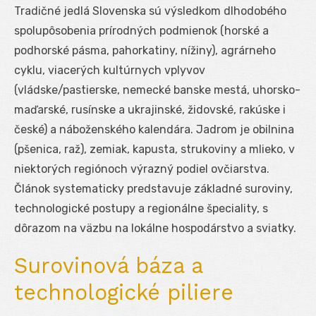
Tradičné jedlá Slovenska sú výsledkom dlhodobého
spolupôsobenia prírodných podmienok (horské a
podhorské pásma, pahorkatiny, nížiny), agrárneho
cyklu, viacerých kultúrnych vplyvov
(vládske/pastierske, nemecké banske mestá, uhorsko-
maďarské, rusínske a ukrajinské, židovské, rakúske i
české) a náboženského kalendára. Jadrom je obilnina
(pšenica, raž), zemiak, kapusta, strukoviny a mlieko, v
niektorých regiónoch výrazný podiel ovčiarstva.
Článok systematicky predstavuje základné suroviny,
technologické postupy a regionálne špeciality, s
dôrazom na väzbu na lokálne hospodárstvo a sviatky.
Surovinová báza a
technologické piliere