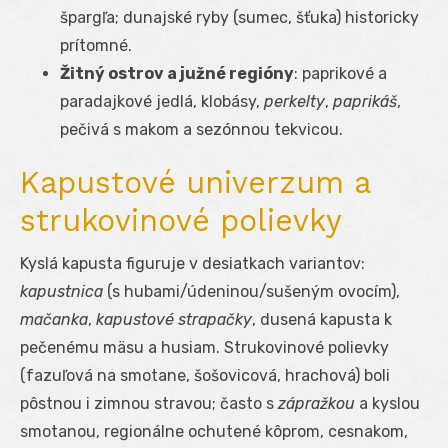
špargľa; dunajské ryby (sumec, šťuka) historicky
prítomné.
Žitný ostrov a južné regióny
: paprikové a
paradajkové jedlá, klobásy,
perkelty
,
paprikáš
,
pečivá s makom a sezónnou tekvicou.
Kapustové univerzum a
strukovinové polievky
Kyslá kapusta figuruje v desiatkach variantov:
kapustnica
(s hubami/údeninou/sušeným ovocím),
mačanka
,
kapustové strapačky
, dusená kapusta k
pečenému mäsu a husiam. Strukovinové polievky
(fazuľová na smotane, šošovicová, hrachová) boli
pôstnou i zimnou stravou; často s
zápražkou
a kyslou
smotanou, regionálne ochutené kôprom, cesnakom,