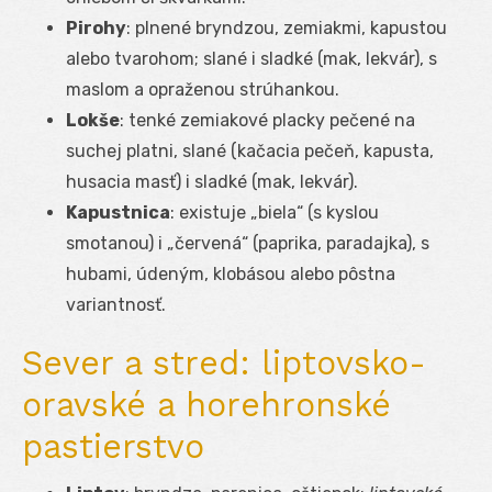
Pirohy
: plnené bryndzou, zemiakmi, kapustou
alebo tvarohom; slané i sladké (mak, lekvár), s
maslom a opraženou strúhankou.
Lokše
: tenké zemiakové placky pečené na
suchej platni, slané (kačacia pečeň, kapusta,
husacia masť) i sladké (mak, lekvár).
Kapustnica
: existuje „biela“ (s kyslou
smotanou) i „červená“ (paprika, paradajka), s
hubami, údeným, klobásou alebo pôstna
variantnosť.
Sever a stred: liptovsko-
oravské a horehronské
pastierstvo