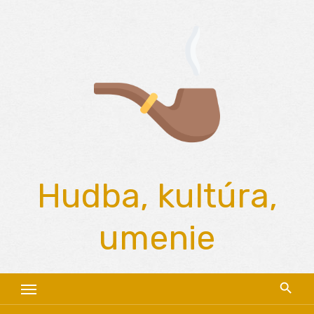
Skip
to
content
Hudba, kultúra,
umenie