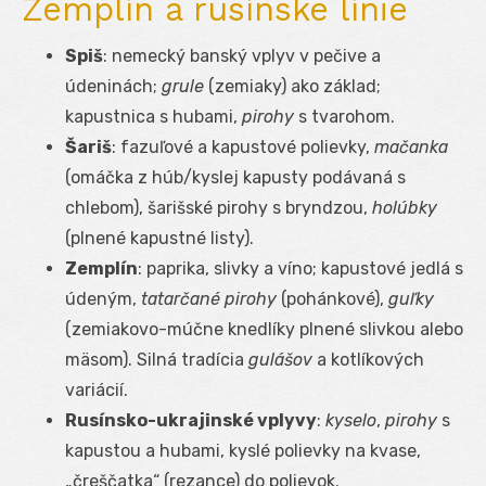
Zemplín a rusínske línie
Spiš
: nemecký banský vplyv v pečive a
údeninách;
grule
(zemiaky) ako základ;
kapustnica s hubami,
pirohy
s tvarohom.
Šariš
: fazuľové a kapustové polievky,
mačanka
(omáčka z húb/kyslej kapusty podávaná s
chlebom), šarišské pirohy s bryndzou,
holúbky
(plnené kapustné listy).
Zemplín
: paprika, slivky a víno; kapustové jedlá s
údeným,
tatarčané pirohy
(pohánkové),
guľky
(zemiakovo-múčne knedlíky plnené slivkou alebo
mäsom). Silná tradícia
gulášov
a kotlíkových
variácií.
Rusínsko-ukrajinské vplyvy
:
kyselo
,
pirohy
s
kapustou a hubami, kyslé polievky na kvase,
„čreščatka“ (rezance) do polievok.