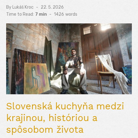
By
Lukáš Kroc
Posted
22. 5. 2026
on
Time to Read:
7 min
-
1426
words
Slovenská kuchyňa medzi
krajinou, históriou a
spôsobom života