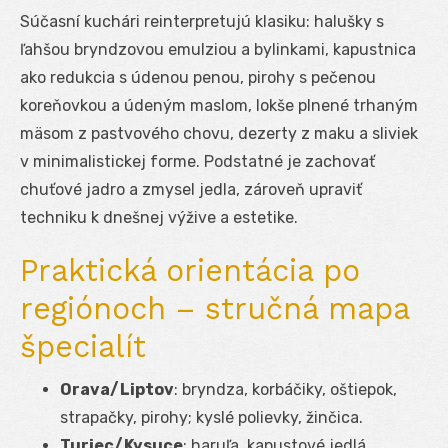
Súčasní kuchári reinterpretujú klasiku: halušky s
ľahšou bryndzovou emulziou a bylinkami, kapustnica
ako redukcia s údenou penou, pirohy s pečenou
koreňovkou a údeným maslom, lokše plnené trhaným
mäsom z pastvového chovu, dezerty z maku a sliviek
v minimalistickej forme. Podstatné je zachovať
chuťové jadro a zmysel jedla, zároveň upraviť
techniku k dnešnej výžive a estetike.
Praktická orientácia po
regiónoch – stručná mapa
špecialít
Orava/Liptov
: bryndza, korbáčiky, oštiepok,
strapačky, pirohy; kyslé polievky, žinčica.
Turiec/Kysuce
: haruľa, kapustové jedlá,