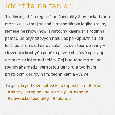
Identita na tanieri
Tradičné jedlá a regionálne špeciality Slovenska tvoria
mozaiku, v ktorej sa spája hospodárska logika krajiny,
remeselné know-how, sviatočný kalendár a rodinná
pamäť. Od bryndzových halušiek po kapustnicu, od
lokší po pirohy, od syrov salaší po sviatočné záviny –
slovenská kuchyňa ponúka pevné chuťové opory aj
otvorenosť interpretáciám. Jej budúcnosť stojí na
rovnováhe medzi vernosťou terroiru a tvorivým
prístupom k surovinám, technikám a výžive.
Tag:
bryndzové halušky
kapustnica
lokše
pirohy
regionálne rozdiely
rezance
slovenské špeciality
šúľance