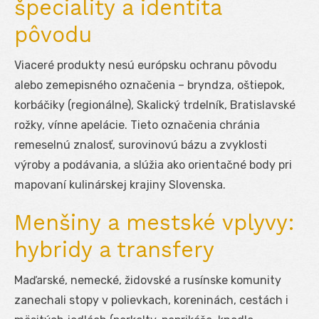
špeciality a identita
pôvodu
Viaceré produkty nesú európsku ochranu pôvodu
alebo zemepisného označenia – bryndza, oštiepok,
korbáčiky (regionálne), Skalický trdelník, Bratislavské
rožky, vínne apelácie. Tieto označenia chránia
remeselnú znalosť, surovinovú bázu a zvyklosti
výroby a podávania, a slúžia ako orientačné body pri
mapovaní kulinárskej krajiny Slovenska.
Menšiny a mestské vplyvy:
hybridy a transfery
Maďarské, nemecké, židovské a rusínske komunity
zanechali stopy v polievkach, koreninách, cestách i