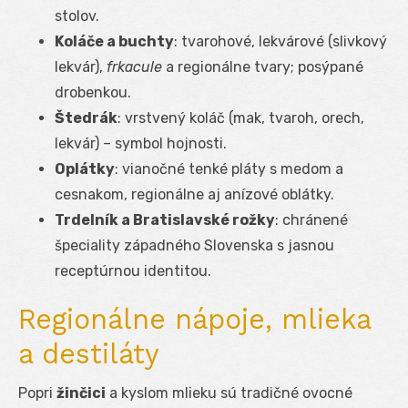
stolov.
Koláče a buchty
: tvarohové, lekvárové (slivkový
lekvár),
frkacule
a regionálne tvary; posýpané
drobenkou.
Štedrák
: vrstvený koláč (mak, tvaroh, orech,
lekvár) – symbol hojnosti.
Oplátky
: vianočné tenké pláty s medom a
cesnakom, regionálne aj anízové oblátky.
Trdelník a Bratislavské rožky
: chránené
špeciality západného Slovenska s jasnou
receptúrnou identitou.
Regionálne nápoje, mlieka
a destiláty
Popri
žinčici
a kyslom mlieku sú tradičné ovocné