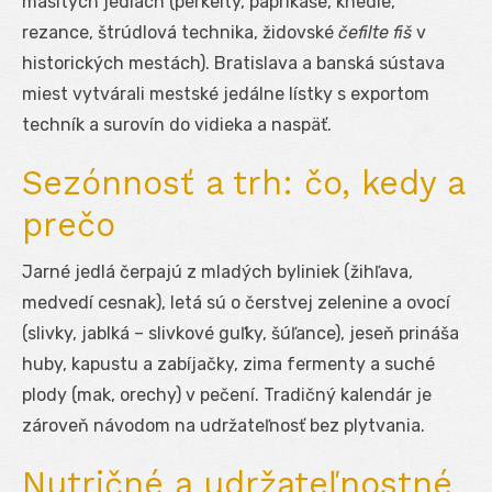
mäsitých jedlách (perkelty, paprikáše, knedle,
rezance, štrúdlová technika, židovské
čefilte fiš
v
historických mestách). Bratislava a banská sústava
miest vytvárali mestské jedálne lístky s exportom
techník a surovín do vidieka a naspäť.
Sezónnosť a trh: čo, kedy a
prečo
Jarné jedlá čerpajú z mladých byliniek (žihľava,
medvedí cesnak), letá sú o čerstvej zelenine a ovocí
(slivky, jablká – slivkové guľky, šúľance), jeseň prináša
huby, kapustu a zabíjačky, zima fermenty a suché
plody (mak, orechy) v pečení. Tradičný kalendár je
zároveň návodom na udržateľnosť bez plytvania.
Nutričné a udržateľnostné