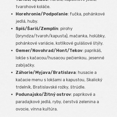
tvarohové koláče.
Horehronie/Podpoľanie
: fučka, pohánkové
jedlá, huby.
Spiš/Šariš/Zemplín
: pirohy
(bryndza/tvaroh/kapusta), mačanka, holúbky,
pohánkové variácie, kotlíkové gulášové štýly.
Gemer/Novohrad/Hont/Tekov
: paprikáš,
lokše s kačacou/husacou pečienkou, jesenné
zabíjačky.
Záhorie/Myjava/Bratislava
: husacie a
kačacie menu s lokšami a kapustou, Skalický
trdelník, Bratislavské rožky, štrúdle.
Podunajsko/Žitný ostrov
: paprikové a
paradajkové jedlá, ryby, čerstvá zelenina a
ovocie, vínna kultúra.