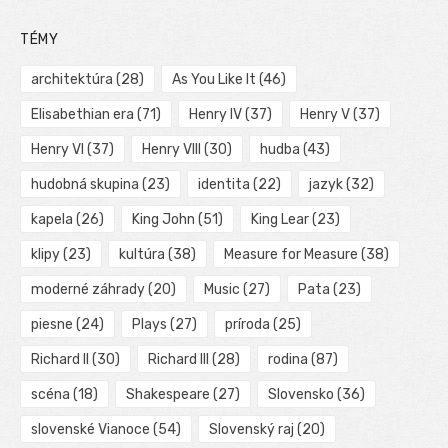
TÉMY
architektúra
(28)
As You Like It
(46)
Elisabethian era
(71)
Henry IV
(37)
Henry V
(37)
Henry VI
(37)
Henry VIII
(30)
hudba
(43)
hudobná skupina
(23)
identita
(22)
jazyk
(32)
kapela
(26)
King John
(51)
King Lear
(23)
klipy
(23)
kultúra
(38)
Measure for Measure
(38)
moderné záhrady
(20)
Music
(27)
Pata
(23)
piesne
(24)
Plays
(27)
príroda
(25)
Richard II
(30)
Richard III
(28)
rodina
(87)
scéna
(18)
Shakespeare
(27)
Slovensko
(36)
slovenské Vianoce
(54)
Slovenský raj
(20)