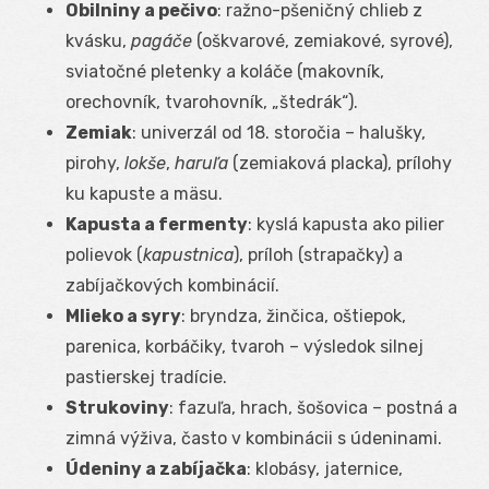
Obilniny a pečivo
: ražno-pšeničný chlieb z
kvásku,
pagáče
(oškvarové, zemiakové, syrové),
sviatočné pletenky a koláče (makovník,
orechovník, tvarohovník, „štedrák“).
Zemiak
: univerzál od 18. storočia – halušky,
pirohy,
lokše
,
haruľa
(zemiaková placka), prílohy
ku kapuste a mäsu.
Kapusta a fermenty
: kyslá kapusta ako pilier
polievok (
kapustnica
), príloh (strapačky) a
zabíjačkových kombinácií.
Mlieko a syry
: bryndza, žinčica, oštiepok,
parenica, korbáčiky, tvaroh – výsledok silnej
pastierskej tradície.
Strukoviny
: fazuľa, hrach, šošovica – postná a
zimná výživa, často v kombinácii s údeninami.
Údeniny a zabíjačka
: klobásy, jaternice,