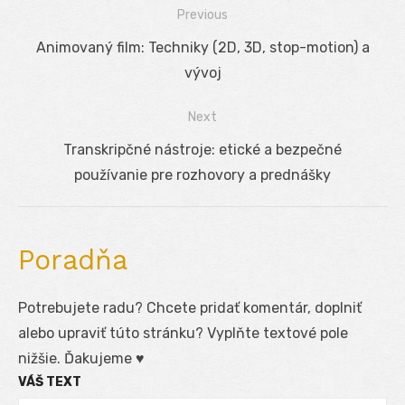
Previous
Navigácia
Previous
Animovaný film: Techniky (2D, 3D, stop-motion) a
v
post:
vývoj
článku
Next
Next
Transkripčné nástroje: etické a bezpečné
post:
používanie pre rozhovory a prednášky
Poradňa
Potrebujete radu? Chcete pridať komentár, doplniť
alebo upraviť túto stránku? Vyplňte textové pole
nižšie. Ďakujeme ♥
VÁŠ TEXT