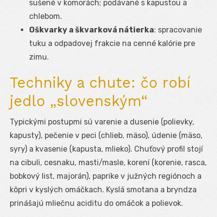
sušené v komorách; podávané s kapustou a
chlebom.
Oškvarky a škvarková nátierka
: spracovanie
tuku a odpadovej frakcie na cenné kalórie pre
zimu.
Techniky a chute: čo robí
jedlo „slovenským“
Typickými postupmi sú varenie a dusenie (polievky,
kapusty), pečenie v peci (chlieb, mäso), údenie (mäso,
syry) a kvasenie (kapusta, mlieko). Chuťový profil stojí
na cibuli, cesnaku, masti/masle, korení (korenie, rasca,
bobkový list, majorán), paprike v južných regiónoch a
kôpri v kyslých omáčkach. Kyslá smotana a bryndza
prinášajú mliečnu aciditu do omáčok a polievok.