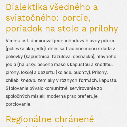
Dialektika všedného a
sviatočného: porcie,
poriadok na stole a prílohy
V minulosti dominoval jednochodový hlavný pokrm
(polievka ako jedlo), dnes sa tradičné menu skladá z
polievky (kapustnica, fazuľová, cesnačka), hlavného
jedla (halušky, pečené mäso s kapustou a knedľou,
pirohy, lokše) a dezertu (koláče, buchty). Prílohy:
chlieb,
knedľa
, zemiaky v rôznych formách, kapusta.
Stolovanie bývalo komunitné, servírovanie zo
spoločných misiek; moderná prax preferuje
porciovanie.
Regionálne chránené