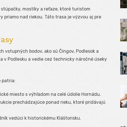
túpačky, mostíky a reťaze, ktoré turistom
 priamo nad riekou. Táto trasa je výzvou aj pre
rasy
ch vstupných bodov, ako sú Čingov, Podlesok a
ína v Podlesku a vedie cez technicky náročné úseky
patria:
cké miesto s výhľadom na celé údolie Hornádu.
ukcie prechádzajúce ponad rieku, ktoré pridávajú
ník vedúci k historickému Kláštorisku.