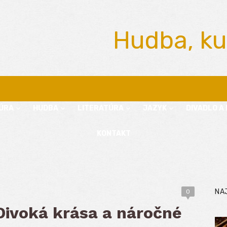
Hudba, ku
ÚRA
HUDBA
LITERATÚRA
JAZYK
DIVADLO A 
KONTAKT
NA
0
Divoká krása a náročné