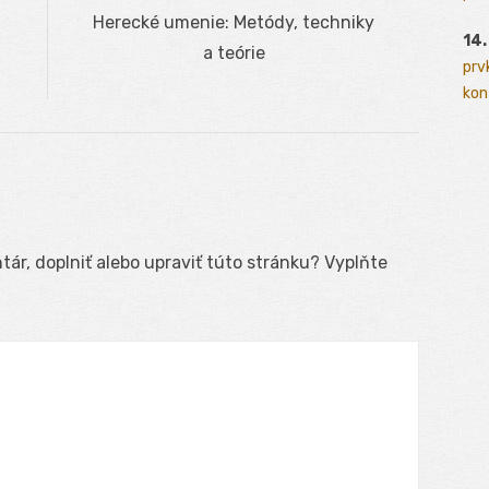
Next
Herecké umenie: Metódy, techniky
14.
post:
a teórie
prv
kont
ár, doplniť alebo upraviť túto stránku? Vyplňte