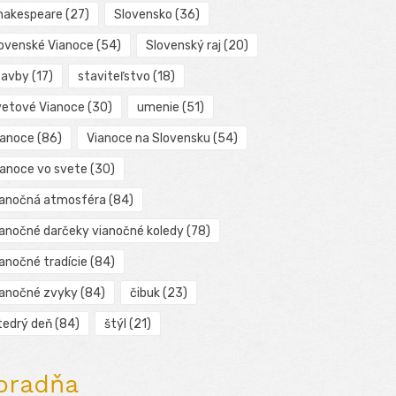
hakespeare
(27)
Slovensko
(36)
lovenské Vianoce
(54)
Slovenský raj
(20)
tavby
(17)
staviteľstvo
(18)
vetové Vianoce
(30)
umenie
(51)
ianoce
(86)
Vianoce na Slovensku
(54)
ianoce vo svete
(30)
ianočná atmosféra
(84)
ianočné darčeky vianočné koledy
(78)
ianočné tradície
(84)
ianočné zvyky
(84)
čibuk
(23)
tedrý deň
(84)
štýl
(21)
oradňa