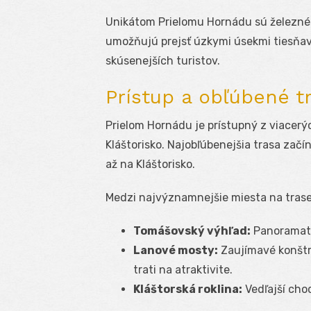
Unikátom Prielomu Hornádu sú železné s
umožňujú prejsť úzkymi úsekmi tiesňavy
skúsenejších turistov.
Prístup a obľúbené t
Prielom Hornádu je prístupný z viacerý
Kláštorisko. Najobľúbenejšia trasa zač
až na Kláštorisko.
Medzi najvýznamnejšie miesta na trase 
Tomášovský výhľad:
Panoramati
Lanové mosty:
Zaujímavé konštr
trati na atraktivite.
Kláštorská roklina:
Vedľajší chod