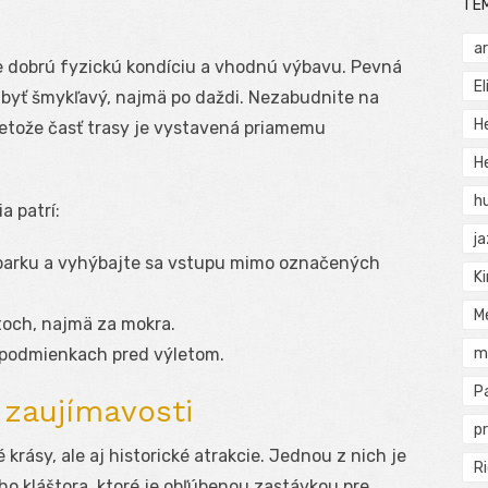
TÉ
a
e dobrú fyzickú kondíciu a vhodnú výbavu. Pevná
El
byť šmykľavý, najmä po daždi. Nezabudnite na
H
retože časť trasy je vystavená priamemu
He
h
 patrí:
j
 parku a vyhýbajte sa vstupu mimo označených
Ki
M
toch, najmä za mokra.
 podmienkach pred výletom.
m
P
 zaujímavosti
pr
krásy, ale aj historické atrakcie. Jednou z nich je
Ri
ho kláštora, ktoré je obľúbenou zastávkou pre