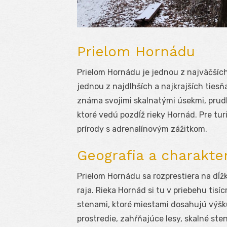
Prielom Hornádu
Prielom Hornádu je jednou z najväčších
jednou z najdlhších a najkrajších tiesň
známa svojimi skalnatými úsekmi, prud
ktoré vedú pozdĺž rieky Hornád. Pre tur
prírody s adrenalínovým zážitkom.
Geografia a charakter
Prielom Hornádu sa rozprestiera na dĺ
raja. Rieka Hornád si tu v priebehu tis
stenami, ktoré miestami dosahujú výšk
prostredie, zahŕňajúce lesy, skalné ste