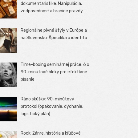
dokumentaristike: Manipulácia,
zodpovednosť a hranice pravdy
Regionálne pivné štýly v Európe a
na Slovensku: Špecifiká a identita
Time-boxing seminárnej práce: 6 x
90-minútové bloky pre efektívne
písanie
Ráno skúšky: 90-minútový
protokol (opakovanie, dýchanie,
logistický plán)
Rock: Žánre, história a kľúčové