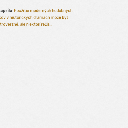
 apríla
:
Použitie moderných hudobných
kov v historických dramách môže byť
roverzné, ale niektorí režis...