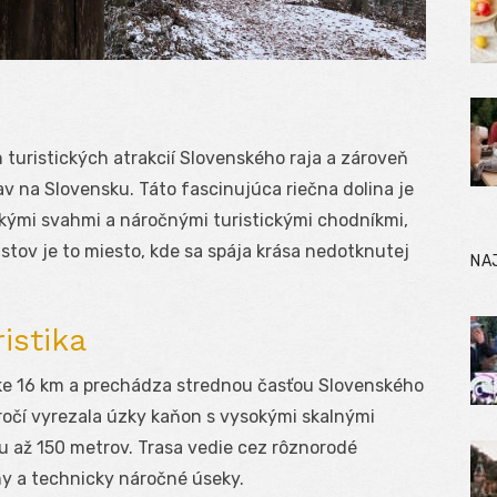
 turistických atrakcií Slovenského raja a zároveň
av na Slovensku. Táto fascinujúca riečna dolina je
kými svahmi a náročnými turistickými chodníkmi,
istov je to miesto, kde sa spája krása nedotknutej
NA
istika
žke 16 km a prechádza strednou časťou Slovenského
ícročí vyrezala úzky kaňon s vysokými skalnými
u až 150 metrov. Trasa vedie cez rôznorodé
ny a technicky náročné úseky.