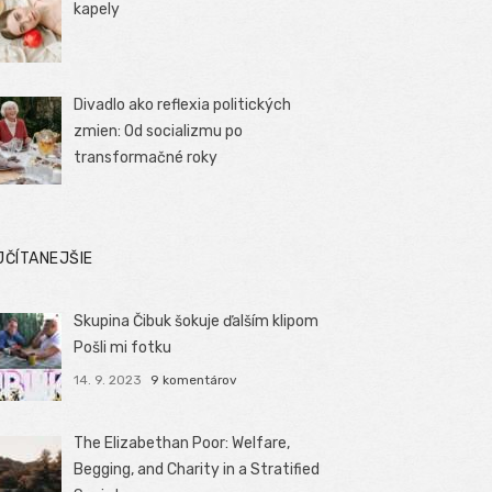
kapely
Divadlo ako reflexia politických
zmien: Od socializmu po
transformačné roky
JČÍTANEJŠIE
Skupina Čibuk šokuje ďalším klipom
Pošli mi fotku
14. 9. 2023
9 komentárov
The Elizabethan Poor: Welfare,
Begging, and Charity in a Stratified