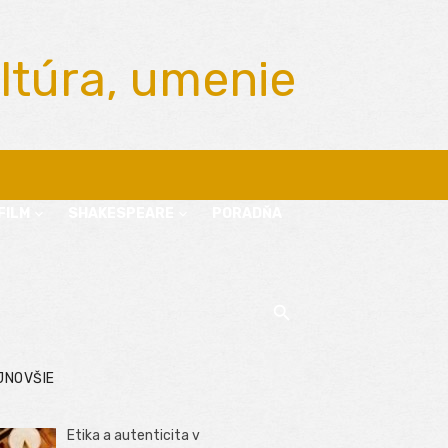
ltúra, umenie
FILM
SHAKESPEARE
PORADŇA
JNOVŠIE
Etika a autenticita v