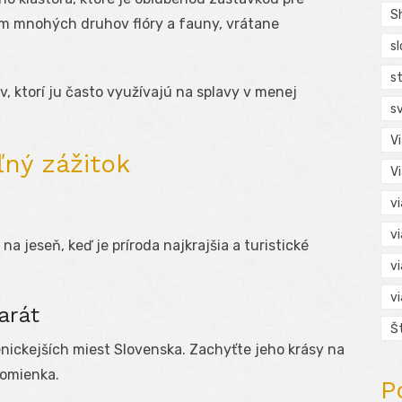
S
om mnohých druhov flóry a fauny, vrátane
s
s
, ktorí ju často využívajú na splavy v menej
s
V
ný zážitok
V
v
v
na jeseň, keď je príroda najkrajšia a turistické
v
v
arát
Š
nickejších miest Slovenska. Zachyťte jeho krásy na
pomienka.
P