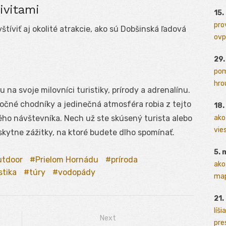
ivitami
15.
pro
štíviť aj okolité atrakcie, ako sú Dobšinská ľadová
ovp
29
pom
hrou
 na svoje milovníci turistiky, prírody a adrenalínu.
očné chodníky a jedinečná atmosféra robia z tejto
18
ho návštevníka. Nech už ste skúsený turista alebo
ako
vies
kytne zážitky, na ktoré budete dlho spomínať.
5. 
utdoor
Prielom Hornádu
príroda
ako
stika
túry
vodopády
map
21.
líši
Next
pres