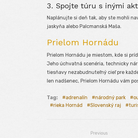
3. Spojte túru s inými akt
Naplánujte si deň tak, aby ste mohli nav
jaskyňa alebo Palcmanská Maša.
Prielom Hornádu
Prielom Hornádu je miestom, kde si prídu
Jeho úchvatná scenéria, technicky nár
tiesňavy nezabudnuteľný cieľ pre každé
len nadšenec, Prielom Hornádu vám pos
Tag:
adrenalín
národný park
o
rieka Hornád
Slovenský raj
turi
Previous