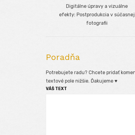
Navigácia
Previous
Digitálne úpravy a vizuálne
v
post:
efekty: Postprodukcia v súčasnej
článku
fotografii
Poradňa
Potrebujete radu? Chcete pridať koment
textové pole nižšie. Ďakujeme ♥
VÁŠ TEXT