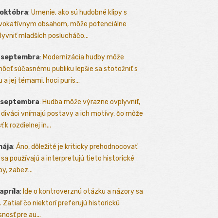
 októbra
:
Umenie, ako sú hudobné klipy s
vokatívnym obsahom, môže potenciálne
lyvniť mladších poslucháčo...
. septembra
:
Modernizácia hudby môže
ôcť súčasnému publiku lepšie sa stotožniť s
 a jej témami, hoci puris...
. septembra
:
Hudba môže výrazne ovplyvniť,
 diváci vnímajú postavy a ich motívy, čo môže
ť k rozdielnej in...
mája
:
Áno, dôležité je kriticky prehodnocovať
 sa používajú a interpretujú tieto historické
y, zabez...
 apríla
:
Ide o kontroverznú otázku a názory sa
a. Zatiaľ čo niektorí preferujú historickú
nosť pre au...