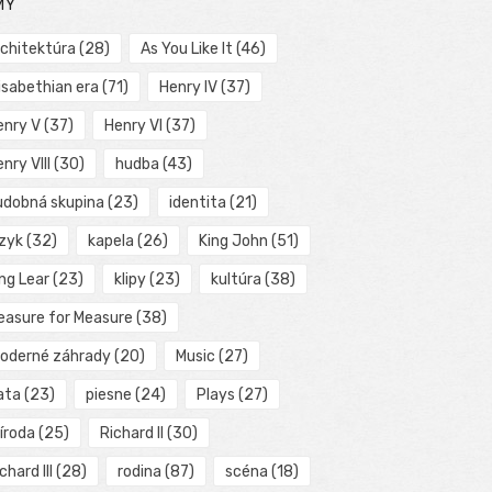
MY
rchitektúra
(28)
As You Like It
(46)
isabethian era
(71)
Henry IV
(37)
enry V
(37)
Henry VI
(37)
nry VIII
(30)
hudba
(43)
udobná skupina
(23)
identita
(21)
azyk
(32)
kapela
(26)
King John
(51)
ng Lear
(23)
klipy
(23)
kultúra
(38)
easure for Measure
(38)
oderné záhrady
(20)
Music
(27)
ata
(23)
piesne
(24)
Plays
(27)
íroda
(25)
Richard II
(30)
chard III
(28)
rodina
(87)
scéna
(18)