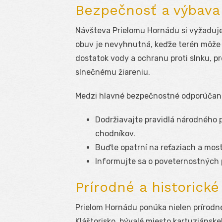
Bezpečnosť a výbava
Návšteva Prielomu Hornádu si vyžaduj
obuv je nevyhnutná, keďže terén môže 
dostatok vody a ochranu proti slnku, p
slnečnému žiareniu.
Medzi hlavné bezpečnostné odporúčania
Dodržiavajte pravidlá národného
chodníkov.
Buďte opatrní na reťaziach a mos
Informujte sa o poveternostných
Prírodné a historické
Prielom Hornádu ponúka nielen prírodné 
Kláštorisko, bývalé miesto kartuziánske