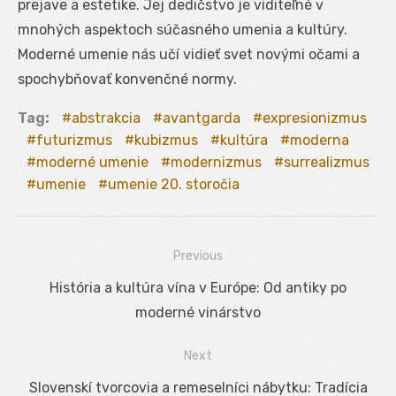
prejave a estetike. Jej dedičstvo je viditeľné v
mnohých aspektoch súčasného umenia a kultúry.
Moderné umenie nás učí vidieť svet novými očami a
spochybňovať konvenčné normy.
Tag:
abstrakcia
avantgarda
expresionizmus
futurizmus
kubizmus
kultúra
moderna
moderné umenie
modernizmus
surrealizmus
umenie
umenie 20. storočia
Previous
Navigácia
Previous
História a kultúra vína v Európe: Od antiky po
v
post:
moderné vinárstvo
článku
Next
Next
Slovenskí tvorcovia a remeselníci nábytku: Tradícia