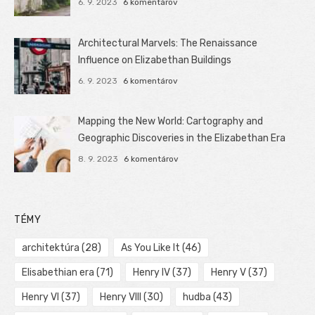
6. 9. 2023
6 komentárov
Architectural Marvels: The Renaissance
Influence on Elizabethan Buildings
6. 9. 2023
6 komentárov
Mapping the New World: Cartography and
Geographic Discoveries in the Elizabethan Era
8. 9. 2023
6 komentárov
TÉMY
architektúra
(28)
As You Like It
(46)
Elisabethian era
(71)
Henry IV
(37)
Henry V
(37)
Henry VI
(37)
Henry VIII
(30)
hudba
(43)