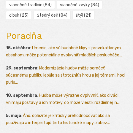
vianočné tradície
(84)
vianočné zvyky
(84)
čibuk
(23)
Štedrý deň
(84)
štýl
(21)
Poradňa
15. októbra
:
Umenie, ako sú hudobné klipy s provokatívnym
obsahom, môže potenciálne ovplyvniť mladších poslucháčo...
29. septembra
:
Modernizácia hudby môže pomôcť
súčasnému publiku lepšie sa stotožniť s hrou a jej témami, hoci
puris...
18. septembra
:
Hudba môže výrazne ovplyvniť, ako diváci
vnímajú postavy a ich motívy, čo môže viesť k rozdielnej in...
5. mája
:
Áno, dôležité je kriticky prehodnocovať ako sa
používajú a interpretujú tieto historické mapy, zabez...