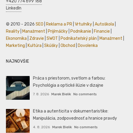
+420 774 699 168
LinkedIn
© 2010 - 2026
SEO
|
Reklama a PR
|
Vrtuľníky
|
Autoškola
|
Reality
|
Manažment
|
Prijímáčky
|
Podnikanie
|
Financie
|
Ekonomika
|
Zdravie
|
SWOT
|
Podnikateľský plán
|
Manažment
|
Marketing
|
Kultúra
|
Skúšky
|
Obchod
|
Dovolenka
NAJNOVŠIE
Práca s priestorom, svetlom a farbou:
Psychológia a optické ilúzie v dizajne
7. 8. 2026
Marek Bielik
No comments
Etika a autenticita v dokumentaristike:
Manipulácia, zodpovednosť a hranice pravdy
4. 8. 2026
Marek Bielik
No comments