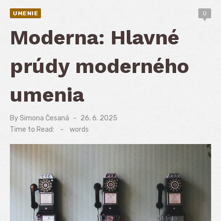
UMENIE
0
Moderna: Hlavné
prúdy moderného
umenia
By
Simona Česaná
Posted
26. 6. 2025
on
Time to Read:
-
words