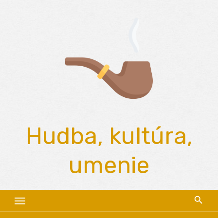
Skip
to
content
Hudba, kultúra,
umenie