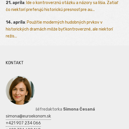
21. apríla
:
Ide o kontroverznú otázku a názory sa líšia. Zatiaľ
čo niektorí preferujú historickú presnosť pre au...
14. apríla
:
Použitie moderných hudobných prvkov v
historických dramách môže byť kontroverzné, ale niektorí
režis...
KONTAKT
šéfredaktorka
Simona Česaná
simona@euroekonom.sk
+421 907 234 066