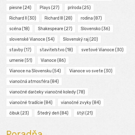
piesne
(24)
Plays
(27)
príroda
(25)
Richard II
(30)
Richard III
(28)
rodina
(87)
scéna
(18)
Shakespeare
(27)
Slovensko
(36)
slovenské Vianoce
(54)
Slovenský raj
(20)
stavby
(17)
staviteľstvo
(18)
svetové Vianoce
(30)
umenie
(51)
Vianoce
(86)
Vianoce na Slovensku
(54)
Vianoce vo svete
(30)
vianočná atmosféra
(84)
vianočné darčeky vianočné koledy
(78)
vianočné tradície
(84)
vianočné zvyky
(84)
čibuk
(23)
Štedrý deň
(84)
štýl
(21)
Poradňa