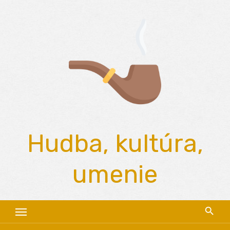
Skip
to
content
Hudba, kultúra,
umenie