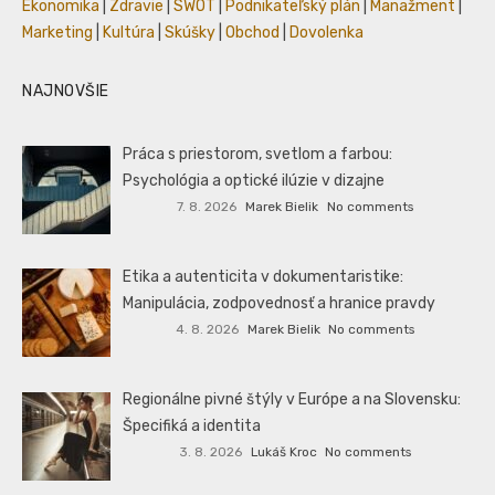
Ekonomika
|
Zdravie
|
SWOT
|
Podnikateľský plán
|
Manažment
|
Marketing
|
Kultúra
|
Skúšky
|
Obchod
|
Dovolenka
NAJNOVŠIE
Práca s priestorom, svetlom a farbou:
Psychológia a optické ilúzie v dizajne
7. 8. 2026
Marek Bielik
No comments
Etika a autenticita v dokumentaristike:
Manipulácia, zodpovednosť a hranice pravdy
4. 8. 2026
Marek Bielik
No comments
Regionálne pivné štýly v Európe a na Slovensku:
Špecifiká a identita
3. 8. 2026
Lukáš Kroc
No comments