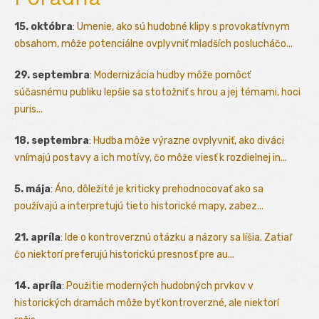
15. októbra
:
Umenie, ako sú hudobné klipy s provokatívnym
obsahom, môže potenciálne ovplyvniť mladších poslucháčo...
29. septembra
:
Modernizácia hudby môže pomôcť
súčasnému publiku lepšie sa stotožniť s hrou a jej témami, hoci
puris...
18. septembra
:
Hudba môže výrazne ovplyvniť, ako diváci
vnímajú postavy a ich motívy, čo môže viesť k rozdielnej in...
5. mája
:
Áno, dôležité je kriticky prehodnocovať ako sa
používajú a interpretujú tieto historické mapy, zabez...
21. apríla
:
Ide o kontroverznú otázku a názory sa líšia. Zatiaľ
čo niektorí preferujú historickú presnosť pre au...
14. apríla
:
Použitie moderných hudobných prvkov v
historických dramách môže byť kontroverzné, ale niektorí