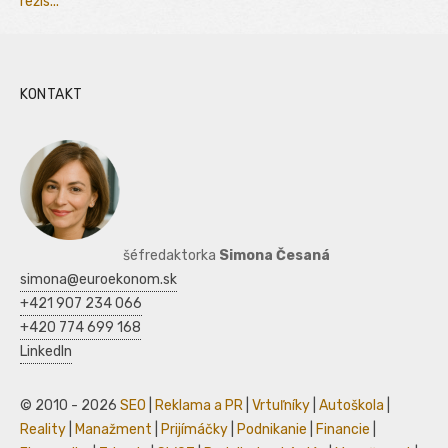
režis...
KONTAKT
šéfredaktorka
Simona Česaná
simona@euroekonom.sk
+421 907 234 066
+420 774 699 168
LinkedIn
© 2010 - 2026
SEO
|
Reklama a PR
|
Vrtuľníky
|
Autoškola
|
Reality
|
Manažment
|
Prijímáčky
|
Podnikanie
|
Financie
|