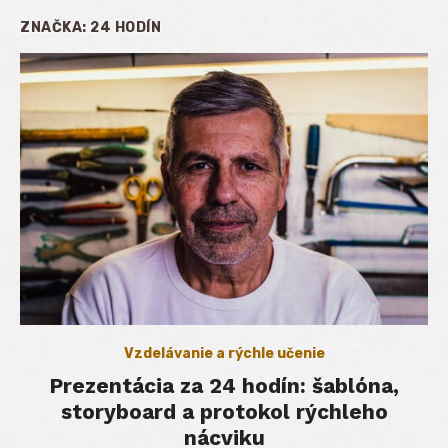
ZNAČKA:
24 HODÍN
Vzdelávanie a rýchle učenie
Prezentácia za 24 hodín: šablóna,
storyboard a protokol rýchleho
nácviku