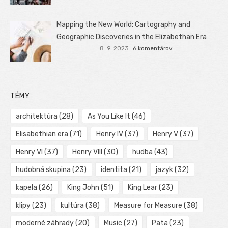
Mapping the New World: Cartography and
Geographic Discoveries in the Elizabethan Era
8. 9. 2023
6 komentárov
TÉMY
architektúra
(28)
As You Like It
(46)
Elisabethian era
(71)
Henry IV
(37)
Henry V
(37)
Henry VI
(37)
Henry VIII
(30)
hudba
(43)
hudobná skupina
(23)
identita
(21)
jazyk
(32)
kapela
(26)
King John
(51)
King Lear
(23)
klipy
(23)
kultúra
(38)
Measure for Measure
(38)
moderné záhrady
(20)
Music
(27)
Pata
(23)