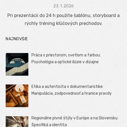
Posted
23. 1. 2026
on
Pri prezentácii do 24 h použite šablónu, storyboard a
rýchly tréning kľúčových prechodov.
NAJNOVŠIE
Práca s priestorom, svetlom a farbou:
Psychológia a optické ilúzie v dizajne
Etika a autenticita v dokumentaristike:
Manipulácia, zodpovednosť a hranice pravdy
Regionálne pivné štýly v Európe a na Slovensku:
Špecifiká a identita