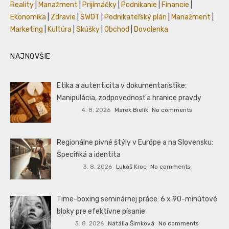
Reality
|
Manažment
|
Prijímáčky
|
Podnikanie
|
Financie
|
Ekonomika
|
Zdravie
|
SWOT
|
Podnikateľský plán
|
Manažment
|
Marketing
|
Kultúra
|
Skúšky
|
Obchod
|
Dovolenka
NAJNOVŠIE
Etika a autenticita v dokumentaristike:
Manipulácia, zodpovednosť a hranice pravdy
4. 8. 2026
Marek Bielik
No comments
Regionálne pivné štýly v Európe a na Slovensku:
Špecifiká a identita
3. 8. 2026
Lukáš Kroc
No comments
Time-boxing seminárnej práce: 6 x 90-minútové
bloky pre efektívne písanie
3. 8. 2026
Natália Šimková
No comments