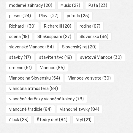
moderné záhrady
(20)
Music
(27)
Pata
(23)
piesne
(24)
Plays
(27)
príroda
(25)
Richard II
(30)
Richard III
(28)
rodina
(87)
scéna
(18)
Shakespeare
(27)
Slovensko
(36)
slovenské Vianoce
(54)
Slovenský raj
(20)
stavby
(17)
staviteľstvo
(18)
svetové Vianoce
(30)
umenie
(51)
Vianoce
(86)
Vianoce na Slovensku
(54)
Vianoce vo svete
(30)
vianočná atmosféra
(84)
vianočné darčeky vianočné koledy
(78)
vianočné tradície
(84)
vianočné zvyky
(84)
čibuk
(23)
Štedrý deň
(84)
štýl
(21)