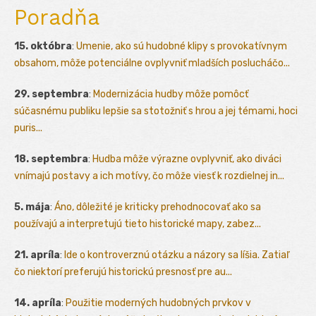
Poradňa
15. októbra
:
Umenie, ako sú hudobné klipy s provokatívnym
obsahom, môže potenciálne ovplyvniť mladších poslucháčo...
29. septembra
:
Modernizácia hudby môže pomôcť
súčasnému publiku lepšie sa stotožniť s hrou a jej témami, hoci
puris...
18. septembra
:
Hudba môže výrazne ovplyvniť, ako diváci
vnímajú postavy a ich motívy, čo môže viesť k rozdielnej in...
5. mája
:
Áno, dôležité je kriticky prehodnocovať ako sa
používajú a interpretujú tieto historické mapy, zabez...
21. apríla
:
Ide o kontroverznú otázku a názory sa líšia. Zatiaľ
čo niektorí preferujú historickú presnosť pre au...
14. apríla
:
Použitie moderných hudobných prvkov v