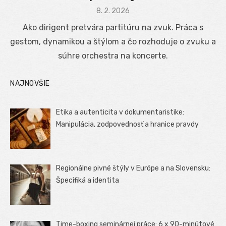
Posted
8. 2. 2026
on
Ako dirigent pretvára partitúru na zvuk. Práca s
gestom, dynamikou a štýlom a čo rozhoduje o zvuku a
súhre orchestra na koncerte.
NAJNOVŠIE
Etika a autenticita v dokumentaristike:
Manipulácia, zodpovednosť a hranice pravdy
Regionálne pivné štýly v Európe a na Slovensku:
Špecifiká a identita
Time-boxing seminárnej práce: 6 x 90-minútové