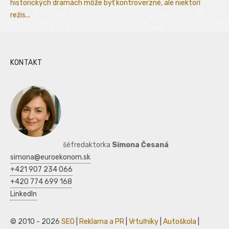
historických dramách môže byť kontroverzné, ale niektorí
režis...
KONTAKT
šéfredaktorka
Simona Česaná
simona@euroekonom.sk
+421 907 234 066
+420 774 699 168
LinkedIn
© 2010 - 2026
SEO
|
Reklama a PR
|
Vrtuľníky
|
Autoškola
|