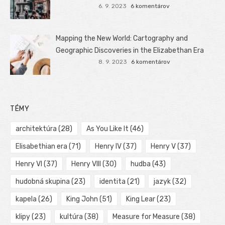
6. 9. 2023
6 komentárov
Mapping the New World: Cartography and
Geographic Discoveries in the Elizabethan Era
8. 9. 2023
6 komentárov
TÉMY
architektúra
(28)
As You Like It
(46)
Elisabethian era
(71)
Henry IV
(37)
Henry V
(37)
Henry VI
(37)
Henry VIII
(30)
hudba
(43)
hudobná skupina
(23)
identita
(21)
jazyk
(32)
kapela
(26)
King John
(51)
King Lear
(23)
klipy
(23)
kultúra
(38)
Measure for Measure
(38)