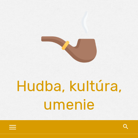
Skip
to
content
Hudba, kultúra,
umenie