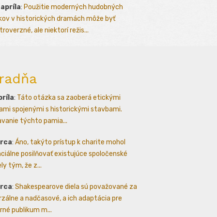
 apríla
:
Použitie moderných hudobných
kov v historických dramách môže byť
roverzné, ale niektorí režis...
radňa
príla
:
Táto otázka sa zaoberá etickými
ami spojenými s historickými stavbami.
avanie týchto pamia...
arca
:
Áno, takýto prístup k charite mohol
ciálne posilňovať existujúce spoločenské
ly tým, že z...
arca
:
Shakespearove diela sú považované za
rzálne a nadčasové, a ich adaptácia pre
né publikum m...