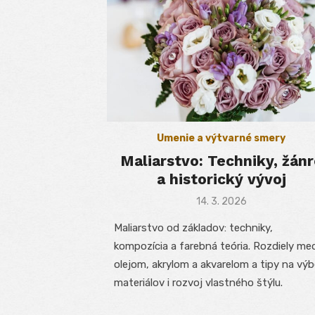
Umenie a výtvarné smery
Maliarstvo: Techniky, žánr
a historický vývoj
Posted
14. 3. 2026
on
Maliarstvo od základov: techniky,
kompozícia a farebná teória. Rozdiely me
olejom, akrylom a akvarelom a tipy na výb
materiálov i rozvoj vlastného štýlu.