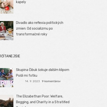
kapely
Divadlo ako reflexia politických
zmien: Od socializmu po
transformačné roky
JČÍTANEJŠIE
Skupina Čibuk šokuje ďalším klipom
Pošli mi fotku
14. 9. 2023
9 komentárov
The Elizabethan Poor: Welfare,
Begging, and Charity in a Stratified