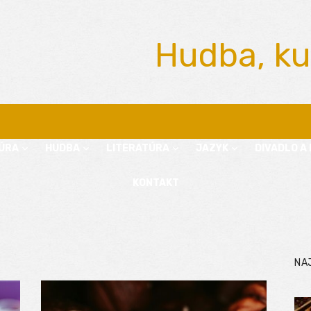
Hudba, ku
ÚRA
HUDBA
LITERATÚRA
JAZYK
DIVADLO A 
KONTAKT
NA