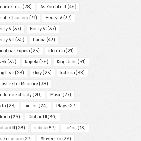
rchitektúra
(28)
As You Like It
(46)
isabethian era
(71)
Henry IV
(37)
enry V
(37)
Henry VI
(37)
nry VIII
(30)
hudba
(43)
udobná skupina
(23)
identita
(21)
azyk
(32)
kapela
(26)
King John
(51)
ng Lear
(23)
klipy
(23)
kultúra
(38)
easure for Measure
(38)
oderné záhrady
(20)
Music
(27)
ata
(23)
piesne
(24)
Plays
(27)
íroda
(25)
Richard II
(30)
chard III
(28)
rodina
(87)
scéna
(18)
hakespeare
(27)
Slovensko
(36)