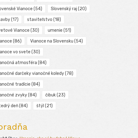
lovenské Vianoce
(54)
Slovenský raj
(20)
tavby
(17)
staviteľstvo
(18)
vetové Vianoce
(30)
umenie
(51)
ianoce
(86)
Vianoce na Slovensku
(54)
ianoce vo svete
(30)
ianočná atmosféra
(84)
ianočné darčeky vianočné koledy
(78)
ianočné tradície
(84)
ianočné zvyky
(84)
čibuk
(23)
tedrý deň
(84)
štýl
(21)
oradňa