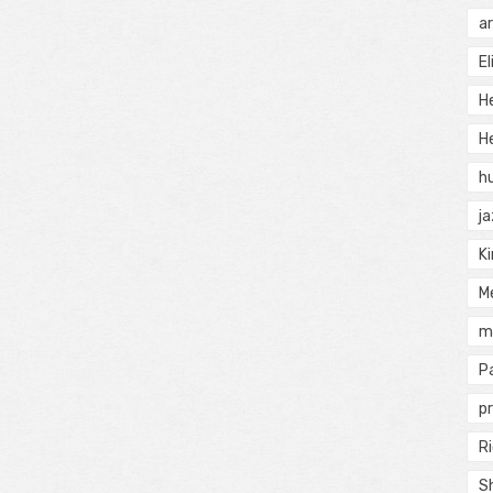
a
El
H
He
h
j
Ki
M
m
P
pr
Ri
S