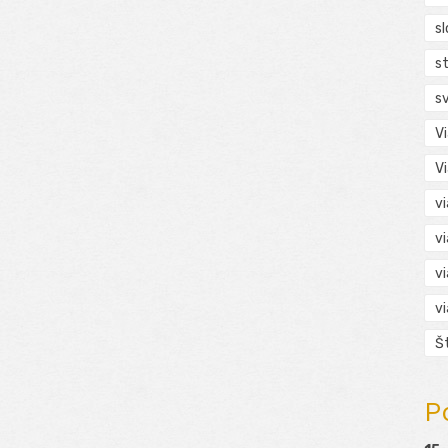
s
s
s
V
V
v
v
v
v
Š
P