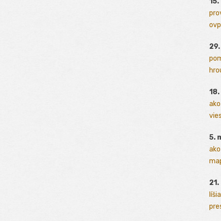
15.
pro
ovp
29
pom
hrou
18
ako
vies
5. 
ako
map
21.
líši
pres