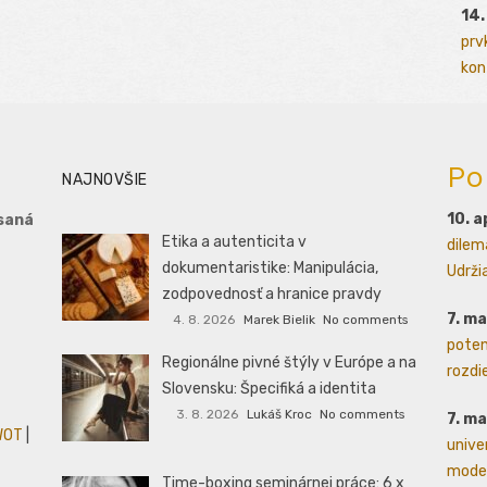
14.
prv
kont
Po
NAJNOVŠIE
10. a
saná
Etika a autenticita v
dilem
dokumentaristike: Manipulácia,
Udrži
zodpovednosť a hranice pravdy
7. m
4. 8. 2026
Marek Bielik
No comments
poten
Regionálne pivné štýly v Európe a na
rozdie
Slovensku: Špecifiká a identita
3. 8. 2026
Lukáš Kroc
No comments
7. m
WOT
|
unive
moder
Time-boxing seminárnej práce: 6 x