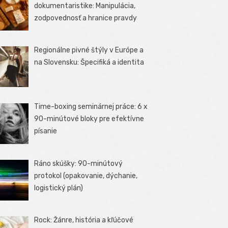
dokumentaristike: Manipulácia,
zodpovednosť a hranice pravdy
Regionálne pivné štýly v Európe a
na Slovensku: Špecifiká a identita
Time-boxing seminárnej práce: 6 x
90-minútové bloky pre efektívne
písanie
Ráno skúšky: 90-minútový
protokol (opakovanie, dýchanie,
logistický plán)
Rock: Žánre, história a kľúčové