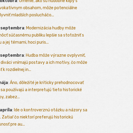
 októbra
:
Umenie, ako sú hudobné klipy s
vokatívnym obsahom, môže potenciálne
lyvniť mladších poslucháčo...
. septembra
:
Modernizácia hudby môže
ôcť súčasnému publiku lepšie sa stotožniť s
 a jej témami, hoci puris...
. septembra
:
Hudba môže výrazne ovplyvniť,
 diváci vnímajú postavy a ich motívy, čo môže
ť k rozdielnej in...
mája
:
Áno, dôležité je kriticky prehodnocovať
 sa používajú a interpretujú tieto historické
y, zabez...
 apríla
:
Ide o kontroverznú otázku a názory sa
a. Zatiaľ čo niektorí preferujú historickú
nosť pre au...