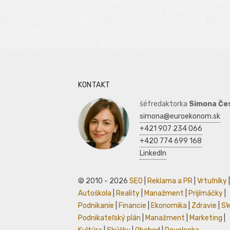
KONTAKT
šéfredaktorka
Simona Če
simona@euroekonom.sk
+421 907 234 066
+420 774 699 168
LinkedIn
© 2010 - 2026
SEO
|
Reklama a PR
|
Vrtuľníky
|
Autoškola
|
Reality
|
Manažment
|
Prijímáčky
|
Podnikanie
|
Financie
|
Ekonomika
|
Zdravie
|
S
Podnikateľský plán
|
Manažment
|
Marketing
|