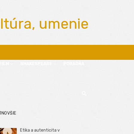
ltúra, umenie
FILM
SHAKESPEARE
PORADŇA
JNOVŠIE
Etika a autenticita v