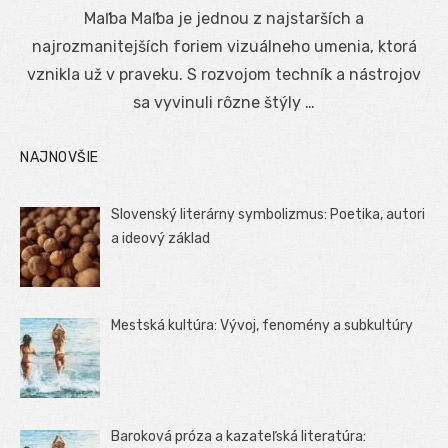
on
Maľba Maľba je jednou z najstarších a
najrozmanitejších foriem vizuálneho umenia, ktorá
vznikla už v praveku. S rozvojom techník a nástrojov
sa vyvinuli rôzne štýly …
NAJNOVŠIE
Slovenský literárny symbolizmus: Poetika, autori
a ideový základ
Mestská kultúra: Vývoj, fenomény a subkultúry
Baroková próza a kazateľská literatúra: