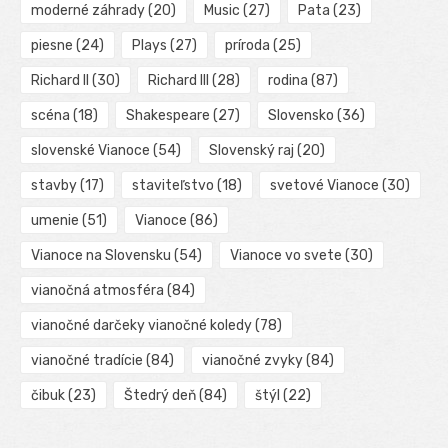
moderné záhrady
(20)
Music
(27)
Pata
(23)
piesne
(24)
Plays
(27)
príroda
(25)
Richard II
(30)
Richard III
(28)
rodina
(87)
scéna
(18)
Shakespeare
(27)
Slovensko
(36)
slovenské Vianoce
(54)
Slovenský raj
(20)
stavby
(17)
staviteľstvo
(18)
svetové Vianoce
(30)
umenie
(51)
Vianoce
(86)
Vianoce na Slovensku
(54)
Vianoce vo svete
(30)
vianočná atmosféra
(84)
vianočné darčeky vianočné koledy
(78)
vianočné tradície
(84)
vianočné zvyky
(84)
čibuk
(23)
Štedrý deň
(84)
štýl
(22)