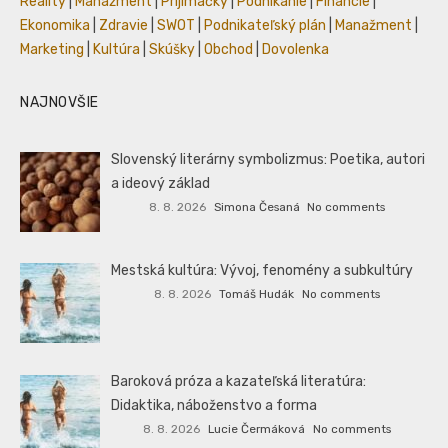
Reality
|
Manažment
|
Prijímáčky
|
Podnikanie
|
Financie
|
Ekonomika
|
Zdravie
|
SWOT
|
Podnikateľský plán
|
Manažment
|
Marketing
|
Kultúra
|
Skúšky
|
Obchod
|
Dovolenka
NAJNOVŠIE
Slovenský literárny symbolizmus: Poetika, autori
a ideový základ
8. 8. 2026
Simona Česaná
No comments
Mestská kultúra: Vývoj, fenomény a subkultúry
8. 8. 2026
Tomáš Hudák
No comments
Baroková próza a kazateľská literatúra:
Didaktika, náboženstvo a forma
8. 8. 2026
Lucie Čermáková
No comments