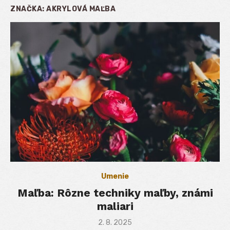
ZNAČKA:
AKRYLOVÁ MAĽBA
Umenie
Maľba: Rôzne techniky maľby, známi
maliari
Posted
2. 8. 2025