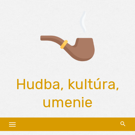
Skip
to
content
Hudba, kultúra,
umenie