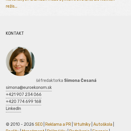
režis...
KONTAKT
šéfredaktorka
Simona Česaná
simona@euroekonom.sk
+421 907 234 066
+420 774 699 168
LinkedIn
© 2010 - 2026
SEO
|
Reklama a PR
|
Vrtuľníky
|
Autoškola
|