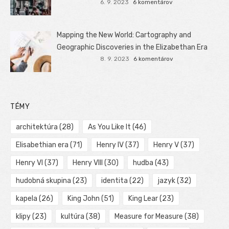
6. 9. 2023
6 komentárov
Mapping the New World: Cartography and
Geographic Discoveries in the Elizabethan Era
8. 9. 2023
6 komentárov
TÉMY
architektúra
(28)
As You Like It
(46)
Elisabethian era
(71)
Henry IV
(37)
Henry V
(37)
Henry VI
(37)
Henry VIII
(30)
hudba
(43)
hudobná skupina
(23)
identita
(22)
jazyk
(32)
kapela
(26)
King John
(51)
King Lear
(23)
klipy
(23)
kultúra
(38)
Measure for Measure
(38)