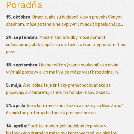
Poradňa
15. októbra
:
Umenie, ako sú hudobné klipy s provokatívnym
obsahom, môže potenciálne ovplyvniť mladších poslucháčo...
29. septembra
:
Modernizácia hudby môže pomôcť
súčasnému publiku lepšie sa stotožniť s hrou a jej témami, hoci
puris...
18. septembra
:
Hudba môže výrazne ovplyvniť, ako diváci
vnímajú postavy a ich motívy, čo môže viesť k rozdielnej in...
5. mája
:
Áno, dôležité je kriticky prehodnocovať ako sa
používajú a interpretujú tieto historické mapy, zabez...
21. apríla
:
Ide o kontroverznú otázku a názory sa líšia. Zatiaľ
čo niektorí preferujú historickú presnosť pre au...
14. apríla
:
Použitie moderných hudobných prvkov v
historických dramách môže byť kontroverzné, ale niektorí