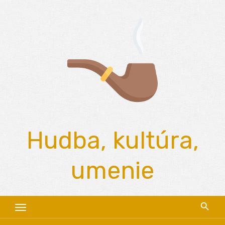
Skip
to
content
Hudba, kultúra,
umenie