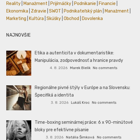
Reality
|
Manažment
|
Prijímáčky
|
Podnikanie
|
Financie
|
Ekonomika
|
Zdravie
|
SWOT
|
Podnikateľský plán
|
Manažment
|
Marketing
|
Kultúra
|
Skúšky
|
Obchod
|
Dovolenka
NAJNOVŠIE
Etika a autenticita v dokumentaristike:
Manipulácia, zodpovednosť a hranice pravdy
4. 8. 2026
Marek Bielik
No comments
Regionálne pivné štýly v Európe a na Slovensku:
Špecifiká a identita
3. 8. 2026
Lukáš Kroc
No comments
Time-boxing seminárnej práce: 6 x 90-minútové
bloky pre efektívne písanie
3. 8. 2026
Natália Šimková
No comments