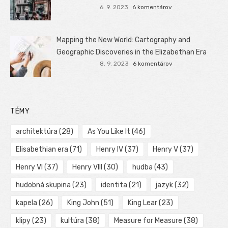
6. 9. 2023
6 komentárov
Mapping the New World: Cartography and
Geographic Discoveries in the Elizabethan Era
8. 9. 2023
6 komentárov
TÉMY
architektúra
(28)
As You Like It
(46)
Elisabethian era
(71)
Henry IV
(37)
Henry V
(37)
Henry VI
(37)
Henry VIII
(30)
hudba
(43)
hudobná skupina
(23)
identita
(21)
jazyk
(32)
kapela
(26)
King John
(51)
King Lear
(23)
klipy
(23)
kultúra
(38)
Measure for Measure
(38)