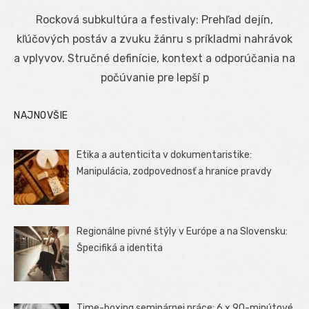
on
Rocková subkultúra a festivaly: Prehľad dejín,
kľúčových postáv a zvuku žánru s príkladmi nahrávok
a vplyvov. Stručné definície, kontext a odporúčania na
počúvanie pre lepší p
NAJNOVŠIE
Etika a autenticita v dokumentaristike:
Manipulácia, zodpovednosť a hranice pravdy
Regionálne pivné štýly v Európe a na Slovensku:
Špecifiká a identita
Time-boxing seminárnej práce: 6 x 90-minútové