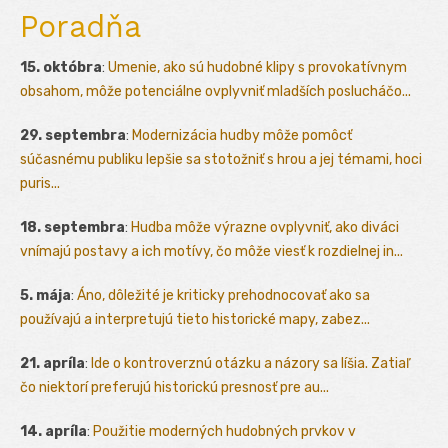
Poradňa
15. októbra
:
Umenie, ako sú hudobné klipy s provokatívnym
obsahom, môže potenciálne ovplyvniť mladších poslucháčo...
29. septembra
:
Modernizácia hudby môže pomôcť
súčasnému publiku lepšie sa stotožniť s hrou a jej témami, hoci
puris...
18. septembra
:
Hudba môže výrazne ovplyvniť, ako diváci
vnímajú postavy a ich motívy, čo môže viesť k rozdielnej in...
5. mája
:
Áno, dôležité je kriticky prehodnocovať ako sa
používajú a interpretujú tieto historické mapy, zabez...
21. apríla
:
Ide o kontroverznú otázku a názory sa líšia. Zatiaľ
čo niektorí preferujú historickú presnosť pre au...
14. apríla
:
Použitie moderných hudobných prvkov v