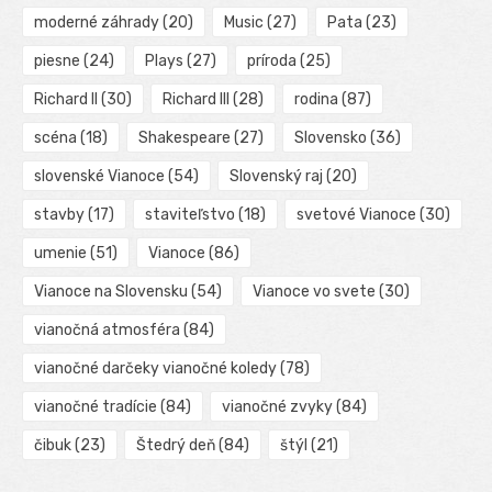
moderné záhrady
(20)
Music
(27)
Pata
(23)
piesne
(24)
Plays
(27)
príroda
(25)
Richard II
(30)
Richard III
(28)
rodina
(87)
scéna
(18)
Shakespeare
(27)
Slovensko
(36)
slovenské Vianoce
(54)
Slovenský raj
(20)
stavby
(17)
staviteľstvo
(18)
svetové Vianoce
(30)
umenie
(51)
Vianoce
(86)
Vianoce na Slovensku
(54)
Vianoce vo svete
(30)
vianočná atmosféra
(84)
vianočné darčeky vianočné koledy
(78)
vianočné tradície
(84)
vianočné zvyky
(84)
čibuk
(23)
Štedrý deň
(84)
štýl
(21)