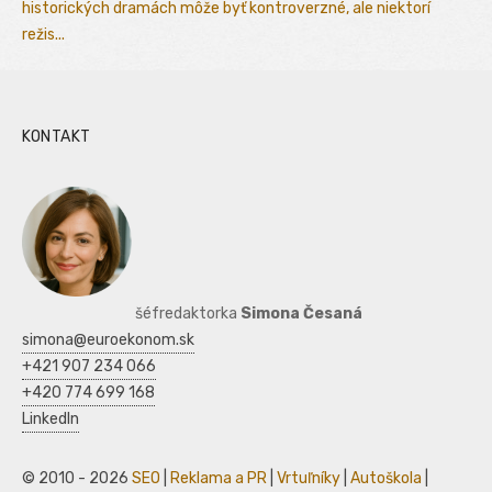
historických dramách môže byť kontroverzné, ale niektorí
režis...
KONTAKT
šéfredaktorka
Simona Česaná
simona@euroekonom.sk
+421 907 234 066
+420 774 699 168
LinkedIn
© 2010 - 2026
SEO
|
Reklama a PR
|
Vrtuľníky
|
Autoškola
|