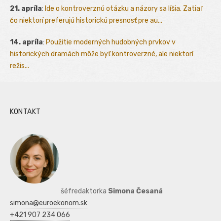
21. apríla
:
Ide o kontroverznú otázku a názory sa líšia. Zatiaľ
čo niektorí preferujú historickú presnosť pre au...
14. apríla
:
Použitie moderných hudobných prvkov v
historických dramách môže byť kontroverzné, ale niektorí
režis...
KONTAKT
šéfredaktorka
Simona Česaná
simona@euroekonom.sk
+421 907 234 066