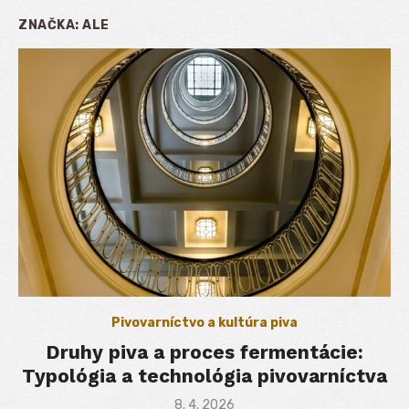
ZNAČKA:
ALE
Pivovarníctvo a kultúra piva
Druhy piva a proces fermentácie:
Typológia a technológia pivovarníctva
Posted
8. 4. 2026