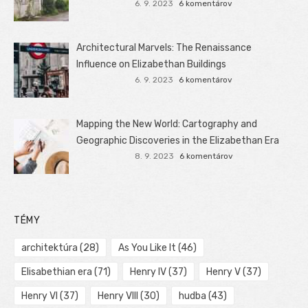
6. 9. 2023
6 komentárov
Architectural Marvels: The Renaissance
Influence on Elizabethan Buildings
6. 9. 2023
6 komentárov
Mapping the New World: Cartography and
Geographic Discoveries in the Elizabethan Era
8. 9. 2023
6 komentárov
TÉMY
architektúra
(28)
As You Like It
(46)
Elisabethian era
(71)
Henry IV
(37)
Henry V
(37)
Henry VI
(37)
Henry VIII
(30)
hudba
(43)