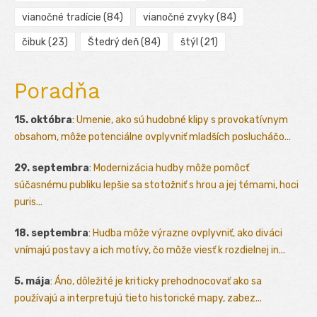
vianočné tradície
(84)
vianočné zvyky
(84)
čibuk
(23)
Štedrý deň
(84)
štýl
(21)
Poradňa
15. októbra
:
Umenie, ako sú hudobné klipy s provokatívnym
obsahom, môže potenciálne ovplyvniť mladších poslucháčo...
29. septembra
:
Modernizácia hudby môže pomôcť
súčasnému publiku lepšie sa stotožniť s hrou a jej témami, hoci
puris...
18. septembra
:
Hudba môže výrazne ovplyvniť, ako diváci
vnímajú postavy a ich motívy, čo môže viesť k rozdielnej in...
5. mája
:
Áno, dôležité je kriticky prehodnocovať ako sa
používajú a interpretujú tieto historické mapy, zabez...