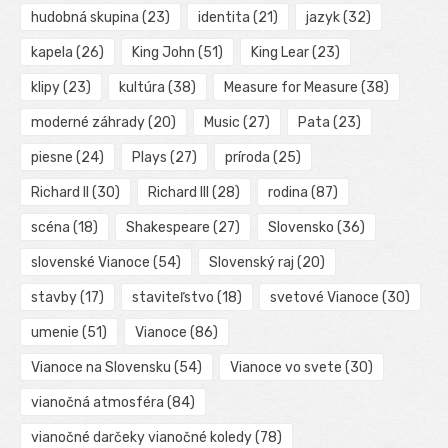
hudobná skupina
(23)
identita
(21)
jazyk
(32)
kapela
(26)
King John
(51)
King Lear
(23)
klipy
(23)
kultúra
(38)
Measure for Measure
(38)
moderné záhrady
(20)
Music
(27)
Pata
(23)
piesne
(24)
Plays
(27)
príroda
(25)
Richard II
(30)
Richard III
(28)
rodina
(87)
scéna
(18)
Shakespeare
(27)
Slovensko
(36)
slovenské Vianoce
(54)
Slovenský raj
(20)
stavby
(17)
staviteľstvo
(18)
svetové Vianoce
(30)
umenie
(51)
Vianoce
(86)
Vianoce na Slovensku
(54)
Vianoce vo svete
(30)
vianočná atmosféra
(84)
vianočné darčeky vianočné koledy
(78)