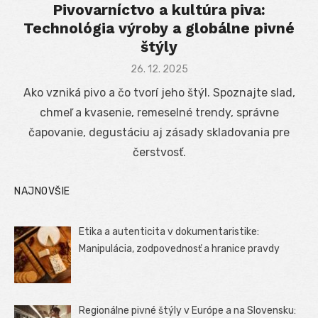
Pivovarníctvo a kultúra piva:
Technológia výroby a globálne pivné
štýly
Posted
26. 12. 2025
on
Ako vzniká pivo a čo tvorí jeho štýl. Spoznajte slad,
chmeľ a kvasenie, remeselné trendy, správne
čapovanie, degustáciu aj zásady skladovania pre
čerstvosť.
NAJNOVŠIE
Etika a autenticita v dokumentaristike:
Manipulácia, zodpovednosť a hranice pravdy
Regionálne pivné štýly v Európe a na Slovensku: