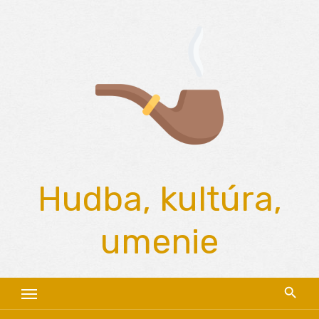
Skip
to
content
Hudba, kultúra,
umenie