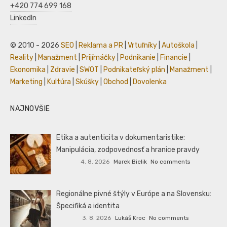
+420 774 699 168
LinkedIn
© 2010 - 2026
SEO
|
Reklama a PR
|
Vrtuľníky
|
Autoškola
|
Reality
|
Manažment
|
Prijímáčky
|
Podnikanie
|
Financie
|
Ekonomika
|
Zdravie
|
SWOT
|
Podnikateľský plán
|
Manažment
|
Marketing
|
Kultúra
|
Skúšky
|
Obchod
|
Dovolenka
NAJNOVŠIE
Etika a autenticita v dokumentaristike:
Manipulácia, zodpovednosť a hranice pravdy
4. 8. 2026
Marek Bielik
No comments
Regionálne pivné štýly v Európe a na Slovensku:
Špecifiká a identita
3. 8. 2026
Lukáš Kroc
No comments