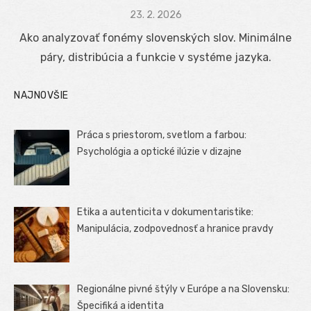
Posted
23. 2. 2026
on
Ako analyzovať fonémy slovenských slov. Minimálne
páry, distribúcia a funkcie v systéme jazyka.
NAJNOVŠIE
Práca s priestorom, svetlom a farbou:
Psychológia a optické ilúzie v dizajne
Etika a autenticita v dokumentaristike:
Manipulácia, zodpovednosť a hranice pravdy
Regionálne pivné štýly v Európe a na Slovensku:
Špecifiká a identita