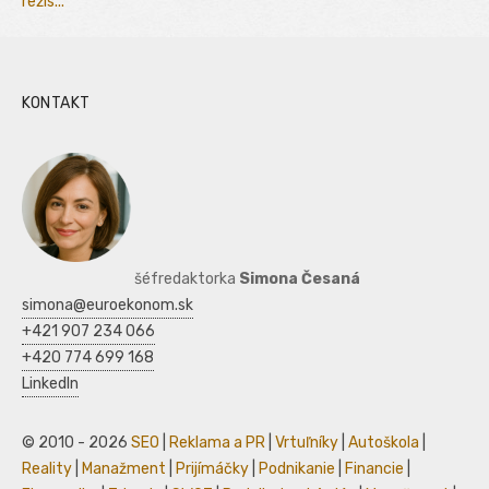
režis...
KONTAKT
šéfredaktorka
Simona Česaná
simona@euroekonom.sk
+421 907 234 066
+420 774 699 168
LinkedIn
© 2010 - 2026
SEO
|
Reklama a PR
|
Vrtuľníky
|
Autoškola
|
Reality
|
Manažment
|
Prijímáčky
|
Podnikanie
|
Financie
|