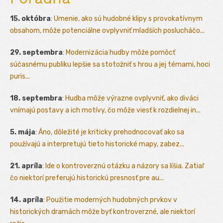
15. októbra
:
Umenie, ako sú hudobné klipy s provokatívnym
obsahom, môže potenciálne ovplyvniť mladších poslucháčo...
29. septembra
:
Modernizácia hudby môže pomôcť
súčasnému publiku lepšie sa stotožniť s hrou a jej témami, hoci
puris...
18. septembra
:
Hudba môže výrazne ovplyvniť, ako diváci
vnímajú postavy a ich motívy, čo môže viesť k rozdielnej in...
5. mája
:
Áno, dôležité je kriticky prehodnocovať ako sa
používajú a interpretujú tieto historické mapy, zabez...
21. apríla
:
Ide o kontroverznú otázku a názory sa líšia. Zatiaľ
čo niektorí preferujú historickú presnosť pre au...
14. apríla
:
Použitie moderných hudobných prvkov v
historických dramách môže byť kontroverzné, ale niektorí