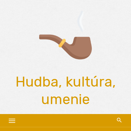
Skip
to
content
Hudba, kultúra,
umenie