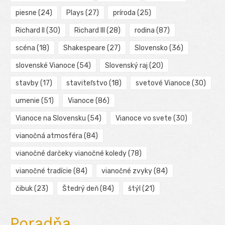
piesne
(24)
Plays
(27)
príroda
(25)
Richard II
(30)
Richard III
(28)
rodina
(87)
scéna
(18)
Shakespeare
(27)
Slovensko
(36)
slovenské Vianoce
(54)
Slovenský raj
(20)
stavby
(17)
staviteľstvo
(18)
svetové Vianoce
(30)
umenie
(51)
Vianoce
(86)
Vianoce na Slovensku
(54)
Vianoce vo svete
(30)
vianočná atmosféra
(84)
vianočné darčeky vianočné koledy
(78)
vianočné tradície
(84)
vianočné zvyky
(84)
čibuk
(23)
Štedrý deň
(84)
štýl
(21)
Poradňa