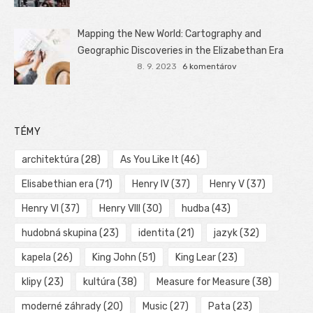
Mapping the New World: Cartography and
Geographic Discoveries in the Elizabethan Era
8. 9. 2023
6 komentárov
TÉMY
architektúra
(28)
As You Like It
(46)
Elisabethian era
(71)
Henry IV
(37)
Henry V
(37)
Henry VI
(37)
Henry VIII
(30)
hudba
(43)
hudobná skupina
(23)
identita
(21)
jazyk
(32)
kapela
(26)
King John
(51)
King Lear
(23)
klipy
(23)
kultúra
(38)
Measure for Measure
(38)
moderné záhrady
(20)
Music
(27)
Pata
(23)