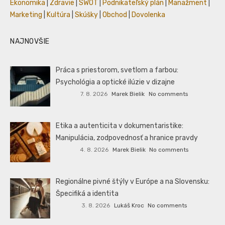
Ekonomika
|
Zdravie
|
SWOT
|
Podnikateľský plán
|
Manažment
|
Marketing
|
Kultúra
|
Skúšky
|
Obchod
|
Dovolenka
NAJNOVŠIE
Práca s priestorom, svetlom a farbou:
Psychológia a optické ilúzie v dizajne
7. 8. 2026
Marek Bielik
No comments
Etika a autenticita v dokumentaristike:
Manipulácia, zodpovednosť a hranice pravdy
4. 8. 2026
Marek Bielik
No comments
Regionálne pivné štýly v Európe a na Slovensku:
Špecifiká a identita
3. 8. 2026
Lukáš Kroc
No comments