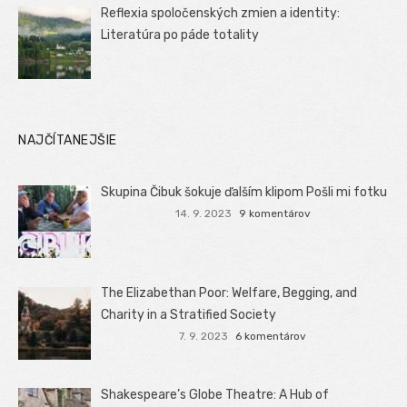
Reflexia spoločenských zmien a identity:
Literatúra po páde totality
NAJČÍTANEJŠIE
Skupina Čibuk šokuje ďalším klipom Pošli mi fotku
14. 9. 2023
9 komentárov
The Elizabethan Poor: Welfare, Begging, and
Charity in a Stratified Society
7. 9. 2023
6 komentárov
Shakespeare’s Globe Theatre: A Hub of