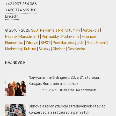
+421 907 234 066
+420 774 699 168
LinkedIn
© 2010 - 2026
SEO
|
Reklama a PR
|
Vrtuľníky
|
Autoškola
|
Reality
|
Manažment
|
Prijímáčky
|
Podnikanie
|
Financie
|
Ekonomika
|
Zdravie
|
SWOT
|
Podnikateľský plán
|
Manažment
|
Marketing
|
Kultúra
|
Skúšky
|
Obchod
|
Dovolenka
NAJNOVŠIE
Najvýznamnejší dirigenti 20. a 21. storočia:
Karajan, Bernstein a ich odkaz
9. 8. 2026
Lukáš Kroc
No comments
Obnova a rekonštrukcia stredovekých stavieb:
Konzervácia a reštaurácia pamiatok