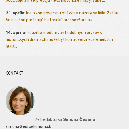
používajú a interpretujú tieto historické mapy, zabez...
21. apríla
:
Ide o kontroverznú otázku a názory sa líšia. Zatiaľ
čo niektorí preferujú historickú presnosť pre au...
14. apríla
:
Použitie moderných hudobných prvkov v
historických dramách môže byť kontroverzné, ale niektorí
režis...
KONTAKT
šéfredaktorka
Simona Česaná
simona@euroekonom.sk