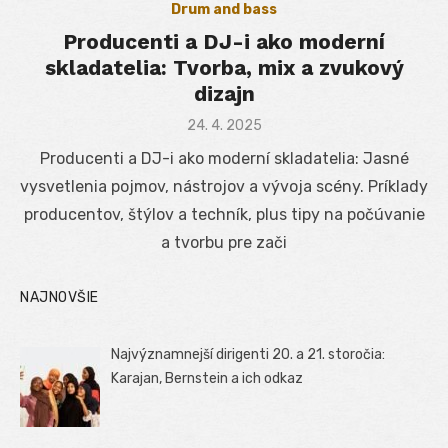
Drum and bass
Producenti a DJ-i ako moderní
skladatelia: Tvorba, mix a zvukový
dizajn
Posted
24. 4. 2025
on
Producenti a DJ-i ako moderní skladatelia: Jasné
vysvetlenia pojmov, nástrojov a vývoja scény. Príklady
producentov, štýlov a techník, plus tipy na počúvanie
a tvorbu pre zači
NAJNOVŠIE
Najvýznamnejší dirigenti 20. a 21. storočia:
Karajan, Bernstein a ich odkaz