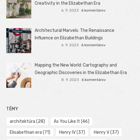
Creativity in the Elizabethan Era
6. 9. 2023
6 komentárov
Architectural Marvels: The Renaissance
Influence on Elizabethan Buildings
6. 9. 2023
6 komentárov
Mapping the New World: Cartography and
Geographic Discoveries in the Elizabethan Era
8. 9. 2023
6 komentárov
TÉMY
architektúra
(28)
As You Like It
(46)
Elisabethian era
(71)
Henry IV
(37)
Henry V
(37)