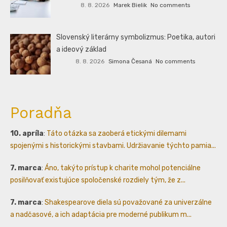
8. 8. 2026
Marek Bielik
No comments
Slovenský literárny symbolizmus: Poetika, autori
a ideový základ
8. 8. 2026
Simona Česaná
No comments
Poradňa
10. apríla
:
Táto otázka sa zaoberá etickými dilemami
spojenými s historickými stavbami. Udržiavanie týchto pamia...
7. marca
:
Áno, takýto prístup k charite mohol potenciálne
posilňovať existujúce spoločenské rozdiely tým, že z...
7. marca
:
Shakespearove diela sú považované za univerzálne
a nadčasové, a ich adaptácia pre moderné publikum m...