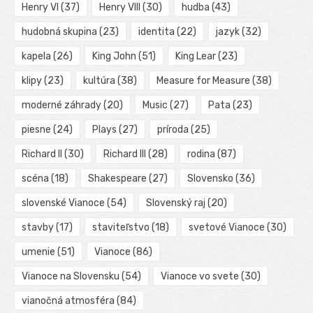
Henry VI
(37)
Henry VIII
(30)
hudba
(43)
hudobná skupina
(23)
identita
(22)
jazyk
(32)
kapela
(26)
King John
(51)
King Lear
(23)
klipy
(23)
kultúra
(38)
Measure for Measure
(38)
moderné záhrady
(20)
Music
(27)
Pata
(23)
piesne
(24)
Plays
(27)
príroda
(25)
Richard II
(30)
Richard III
(28)
rodina
(87)
scéna
(18)
Shakespeare
(27)
Slovensko
(36)
slovenské Vianoce
(54)
Slovenský raj
(20)
stavby
(17)
staviteľstvo
(18)
svetové Vianoce
(30)
umenie
(51)
Vianoce
(86)
Vianoce na Slovensku
(54)
Vianoce vo svete
(30)
vianočná atmosféra
(84)