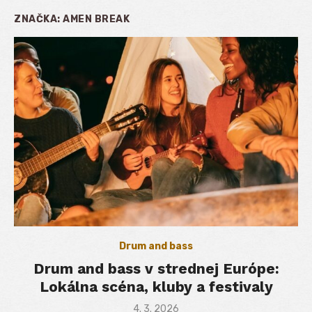
ZNAČKA:
AMEN BREAK
Drum and bass
Drum and bass v strednej Európe:
Lokálna scéna, kluby a festivaly
Posted
4. 3. 2026