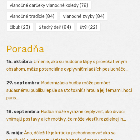
vianočné darčeky vianočné koledy
(78)
vianočné tradície
(84)
vianočné zvyky
(84)
čibuk
(23)
Štedrý deň
(84)
štýl
(22)
Poradňa
15. októbra
:
Umenie, ako sú hudobné klipy s provokatívnym
obsahom, môže potenciálne ovplyvniť mladších poslucháčo...
29. septembra
:
Modernizácia hudby môže pomôcť
súčasnému publiku lepšie sa stotožniť s hrou a jej témami, hoci
puris...
18. septembra
:
Hudba môže výrazne ovplyvniť, ako diváci
vnímajú postavy a ich motívy, čo môže viesť k rozdielnej in...
5. mája
:
Áno, dôležité je kriticky prehodnocovať ako sa