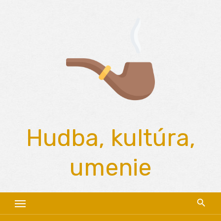
Skip
to
content
Hudba, kultúra,
umenie