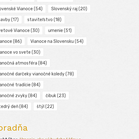
lovenské Vianoce
(54)
Slovenský raj
(20)
tavby
(17)
staviteľstvo
(18)
vetové Vianoce
(30)
umenie
(51)
ianoce
(86)
Vianoce na Slovensku
(54)
ianoce vo svete
(30)
ianočná atmosféra
(84)
ianočné darčeky vianočné koledy
(78)
ianočné tradície
(84)
ianočné zvyky
(84)
čibuk
(23)
tedrý deň
(84)
štýl
(22)
oradňa