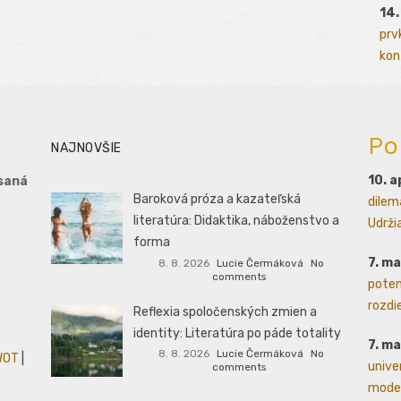
14.
prv
kont
Po
NAJNOVŠIE
10. a
saná
Baroková próza a kazateľská
dilem
literatúra: Didaktika, náboženstvo a
Udrži
forma
7. m
8. 8. 2026
Lucie Čermáková
No
comments
poten
rozdie
Reflexia spoločenských zmien a
identity: Literatúra po páde totality
7. m
8. 8. 2026
Lucie Čermáková
No
WOT
|
unive
comments
moder