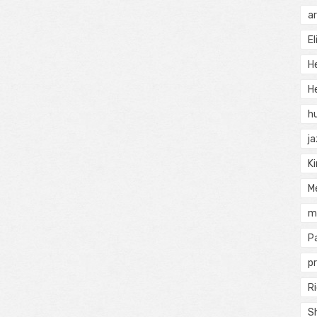
a
El
H
He
h
j
Ki
M
m
P
pr
Ri
S