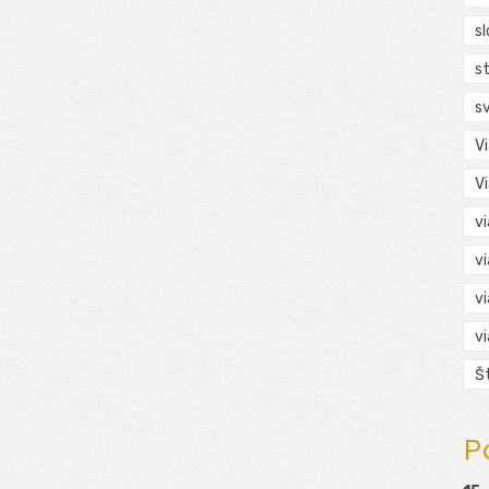
s
s
s
V
V
v
v
v
v
Š
P