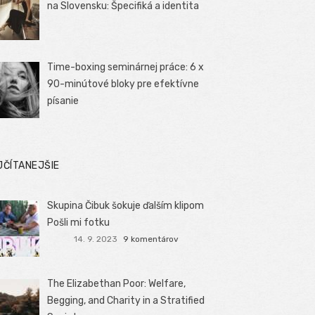
na Slovensku: Špecifiká a identita
Time-boxing seminárnej práce: 6 x
90-minútové bloky pre efektívne
písanie
JČÍTANEJŠIE
Skupina Čibuk šokuje ďalším klipom
Pošli mi fotku
14. 9. 2023
9 komentárov
The Elizabethan Poor: Welfare,
Begging, and Charity in a Stratified