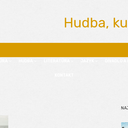
Hudba, ku
ÚRA
HUDBA
LITERATÚRA
JAZYK
DIVADLO A 
KONTAKT
NA