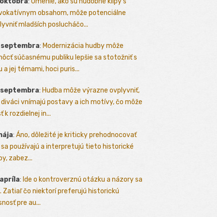
 októbra
:
Umenie, ako sú hudobné klipy s
vokatívnym obsahom, môže potenciálne
lyvniť mladších poslucháčo...
. septembra
:
Modernizácia hudby môže
ôcť súčasnému publiku lepšie sa stotožniť s
 a jej témami, hoci puris...
. septembra
:
Hudba môže výrazne ovplyvniť,
 diváci vnímajú postavy a ich motívy, čo môže
ť k rozdielnej in...
mája
:
Áno, dôležité je kriticky prehodnocovať
 sa používajú a interpretujú tieto historické
y, zabez...
 apríla
:
Ide o kontroverznú otázku a názory sa
a. Zatiaľ čo niektorí preferujú historickú
nosť pre au...