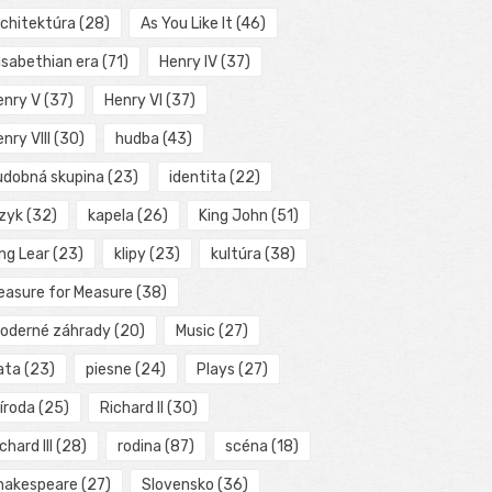
rchitektúra
(28)
As You Like It
(46)
isabethian era
(71)
Henry IV
(37)
enry V
(37)
Henry VI
(37)
nry VIII
(30)
hudba
(43)
udobná skupina
(23)
identita
(22)
azyk
(32)
kapela
(26)
King John
(51)
ng Lear
(23)
klipy
(23)
kultúra
(38)
easure for Measure
(38)
oderné záhrady
(20)
Music
(27)
ata
(23)
piesne
(24)
Plays
(27)
íroda
(25)
Richard II
(30)
chard III
(28)
rodina
(87)
scéna
(18)
hakespeare
(27)
Slovensko
(36)