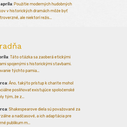
 apríla
:
Použitie moderných hudobných
kov v historických dramách môže byť
roverzné, ale niektorí režis...
radňa
príla
:
Táto otázka sa zaoberá etickými
ami spojenými s historickými stavbami.
avanie týchto pamia...
arca
:
Áno, takýto prístup k charite mohol
ciálne posilňovať existujúce spoločenské
ly tým, že z...
arca
:
Shakespearove diela sú považované za
rzálne a nadčasové, a ich adaptácia pre
né publikum m...