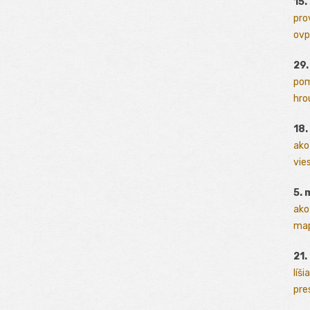
15.
pro
ovp
29
pom
hrou
18
ako
vies
5. 
ako
map
21.
líši
pres