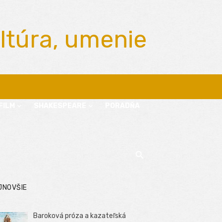
ltúra, umenie
FILM
SHAKESPEARE
PORADŇA
JNOVŠIE
Baroková próza a kazateľská