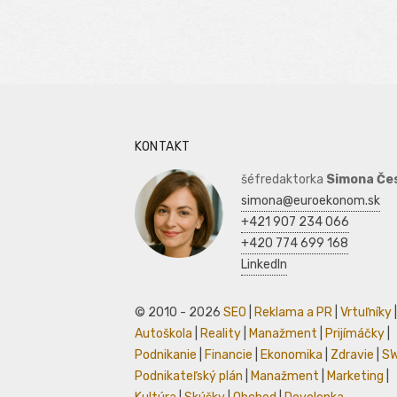
KONTAKT
šéfredaktorka
Simona Če
simona@euroekonom.sk
+421 907 234 066
+420 774 699 168
LinkedIn
© 2010 - 2026
SEO
|
Reklama a PR
|
Vrtuľníky
|
Autoškola
|
Reality
|
Manažment
|
Prijímáčky
|
Podnikanie
|
Financie
|
Ekonomika
|
Zdravie
|
S
Podnikateľský plán
|
Manažment
|
Marketing
|