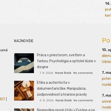
14.
prv
kont
Po
NAJNOVŠIE
10. a
saná
Práca s priestorom, svetlom a
dilem
farbou: Psychológia a optické ilúzie v
Udrži
dizajne
7. m
7. 8. 2026
Marek Bielik
No comments
poten
Etika a autenticita v
rozdie
dokumentaristike: Manipulácia,
zodpovednosť a hranice pravdy
7. m
WOT
|
4. 8. 2026
Marek Bielik
No comments
unive
moder
Regionálne pivné štýly v Európe a na