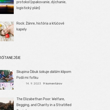
protokol (opakovanie, dýchanie,
logistický plán)
Rock: Žánre, história a kľúčové
kapely
JČÍTANEJŠIE
Skupina Čibuk šokuje ďalším klipom
Pošli mi fotku
14. 9. 2023
9 komentárov
The Elizabethan Poor: Welfare,
Begging, and Charity in a Stratified