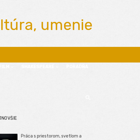
ltúra, umenie
FILM
SHAKESPEARE
PORADŇA
JNOVŠIE
Práca s priestorom, svetlom a