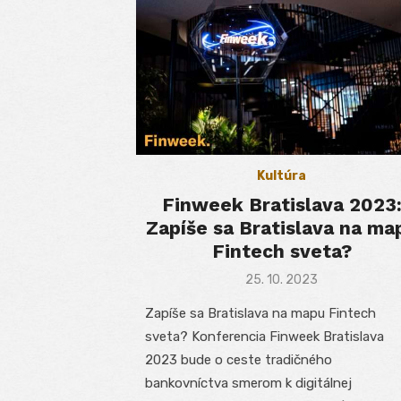
Kultúra
Finweek Bratislava 2023
Zapíše sa Bratislava na ma
Fintech sveta?
Posted
25. 10. 2023
on
Zapíše sa Bratislava na mapu Fintech
sveta? Konferencia Finweek Bratislava
2023 bude o ceste tradičného
bankovníctva smerom k digitálnej