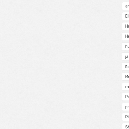
a
El
H
He
h
j
Ki
M
m
P
pr
Ri
S