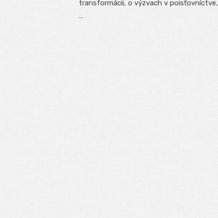
transformácii, o výzvach v poisťovníctve,
…