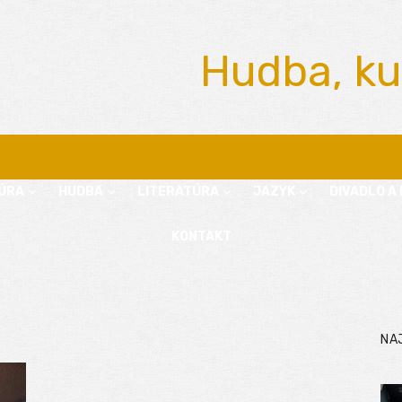
Hudba, ku
ÚRA
HUDBA
LITERATÚRA
JAZYK
DIVADLO A 
KONTAKT
NA