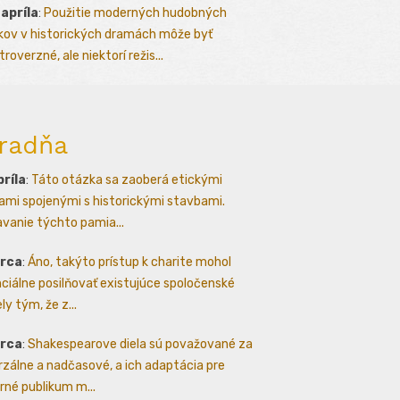
 apríla
:
Použitie moderných hudobných
kov v historických dramách môže byť
roverzné, ale niektorí režis...
radňa
príla
:
Táto otázka sa zaoberá etickými
ami spojenými s historickými stavbami.
avanie týchto pamia...
arca
:
Áno, takýto prístup k charite mohol
ciálne posilňovať existujúce spoločenské
ly tým, že z...
arca
:
Shakespearove diela sú považované za
rzálne a nadčasové, a ich adaptácia pre
né publikum m...