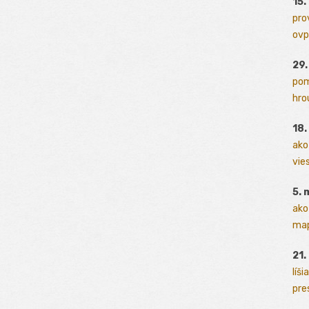
15.
pro
ovp
29
pom
hrou
18
ako
vies
5. 
ako
map
21.
líši
pres