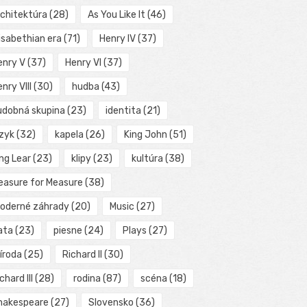
rchitektúra
(28)
As You Like It
(46)
isabethian era
(71)
Henry IV
(37)
enry V
(37)
Henry VI
(37)
nry VIII
(30)
hudba
(43)
udobná skupina
(23)
identita
(21)
azyk
(32)
kapela
(26)
King John
(51)
ng Lear
(23)
klipy
(23)
kultúra
(38)
easure for Measure
(38)
oderné záhrady
(20)
Music
(27)
ata
(23)
piesne
(24)
Plays
(27)
íroda
(25)
Richard II
(30)
chard III
(28)
rodina
(87)
scéna
(18)
hakespeare
(27)
Slovensko
(36)