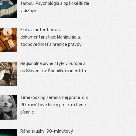
farbou: Psychológia a optické ilúzie
v dizajne
Etika a autenticita v
dokumentaristike: Manipulácia,
zodpovednosť a hranice pravdy
Regionálne pivné štýly v Európe a
na Slovensku: Špecifiká a identita
Time-boxing seminárnej práce: 6 x
90-minútové bloky pre efektívne
písanie
Ráno skúšky: 90-minútový