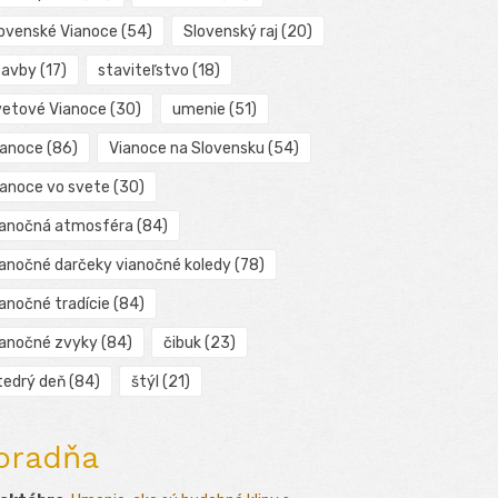
lovenské Vianoce
(54)
Slovenský raj
(20)
tavby
(17)
staviteľstvo
(18)
vetové Vianoce
(30)
umenie
(51)
ianoce
(86)
Vianoce na Slovensku
(54)
ianoce vo svete
(30)
ianočná atmosféra
(84)
ianočné darčeky vianočné koledy
(78)
ianočné tradície
(84)
ianočné zvyky
(84)
čibuk
(23)
tedrý deň
(84)
štýl
(21)
oradňa