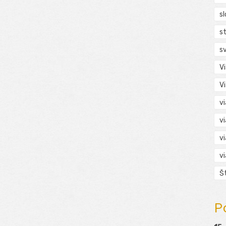
s
s
s
V
V
v
v
v
v
Š
P