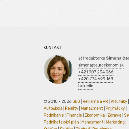
KONTAKT
šéfredaktorka
Simona Če
simona@euroekonom.sk
+421 907 234 066
+420 774 699 168
LinkedIn
© 2010 - 2026
SEO
|
Reklama a PR
|
Vrtuľníky
|
Autoškola
|
Reality
|
Manažment
|
Prijímáčky
|
Podnikanie
|
Financie
|
Ekonomika
|
Zdravie
|
S
Podnikateľský plán
|
Manažment
|
Marketing
|