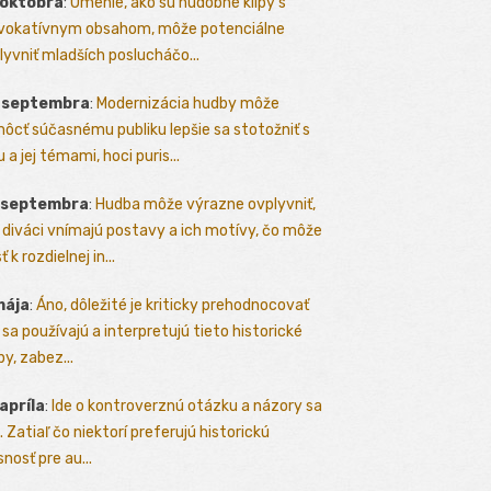
 októbra
:
Umenie, ako sú hudobné klipy s
vokatívnym obsahom, môže potenciálne
lyvniť mladších poslucháčo...
. septembra
:
Modernizácia hudby môže
ôcť súčasnému publiku lepšie sa stotožniť s
 a jej témami, hoci puris...
. septembra
:
Hudba môže výrazne ovplyvniť,
 diváci vnímajú postavy a ich motívy, čo môže
ť k rozdielnej in...
mája
:
Áno, dôležité je kriticky prehodnocovať
 sa používajú a interpretujú tieto historické
y, zabez...
 apríla
:
Ide o kontroverznú otázku a názory sa
a. Zatiaľ čo niektorí preferujú historickú
nosť pre au...