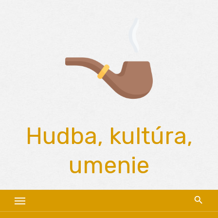
Skip
to
content
Hudba, kultúra,
umenie