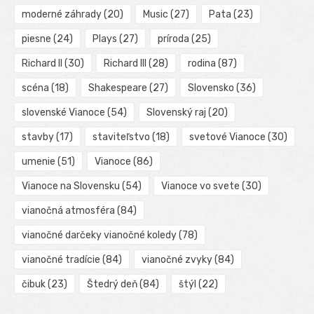
moderné záhrady
(20)
Music
(27)
Pata
(23)
piesne
(24)
Plays
(27)
príroda
(25)
Richard II
(30)
Richard III
(28)
rodina
(87)
scéna
(18)
Shakespeare
(27)
Slovensko
(36)
slovenské Vianoce
(54)
Slovenský raj
(20)
stavby
(17)
staviteľstvo
(18)
svetové Vianoce
(30)
umenie
(51)
Vianoce
(86)
Vianoce na Slovensku
(54)
Vianoce vo svete
(30)
vianočná atmosféra
(84)
vianočné darčeky vianočné koledy
(78)
vianočné tradície
(84)
vianočné zvyky
(84)
čibuk
(23)
Štedrý deň
(84)
štýl
(22)