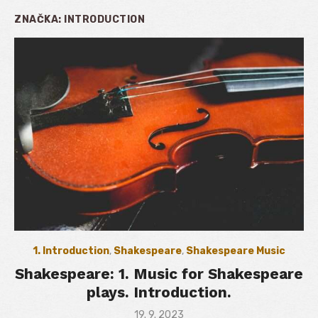
ZNAČKA:
INTRODUCTION
1. Introduction
,
Shakespeare
,
Shakespeare Music
Shakespeare: 1. Music for Shakespeare
plays. Introduction.
Posted
19. 9. 2023