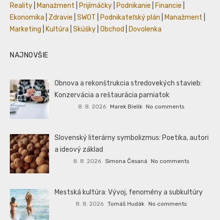
Reality
|
Manažment
|
Prijímáčky
|
Podnikanie
|
Financie
|
Ekonomika
|
Zdravie
|
SWOT
|
Podnikateľský plán
|
Manažment
|
Marketing
|
Kultúra
|
Skúšky
|
Obchod
|
Dovolenka
NAJNOVŠIE
Obnova a rekonštrukcia stredovekých stavieb:
Konzervácia a reštaurácia pamiatok
8. 8. 2026
Marek Bielik
No comments
Slovenský literárny symbolizmus: Poetika, autori
a ideový základ
8. 8. 2026
Simona Česaná
No comments
Mestská kultúra: Vývoj, fenomény a subkultúry
8. 8. 2026
Tomáš Hudák
No comments