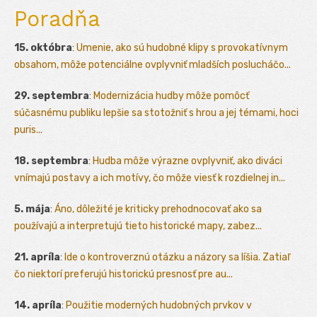
Poradňa
15. októbra
:
Umenie, ako sú hudobné klipy s provokatívnym
obsahom, môže potenciálne ovplyvniť mladších poslucháčo...
29. septembra
:
Modernizácia hudby môže pomôcť
súčasnému publiku lepšie sa stotožniť s hrou a jej témami, hoci
puris...
18. septembra
:
Hudba môže výrazne ovplyvniť, ako diváci
vnímajú postavy a ich motívy, čo môže viesť k rozdielnej in...
5. mája
:
Áno, dôležité je kriticky prehodnocovať ako sa
používajú a interpretujú tieto historické mapy, zabez...
21. apríla
:
Ide o kontroverznú otázku a názory sa líšia. Zatiaľ
čo niektorí preferujú historickú presnosť pre au...
14. apríla
:
Použitie moderných hudobných prvkov v