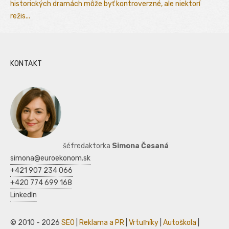
historických dramách môže byť kontroverzné, ale niektorí
režis...
KONTAKT
šéfredaktorka
Simona Česaná
simona@euroekonom.sk
+421 907 234 066
+420 774 699 168
LinkedIn
© 2010 - 2026
SEO
|
Reklama a PR
|
Vrtuľníky
|
Autoškola
|