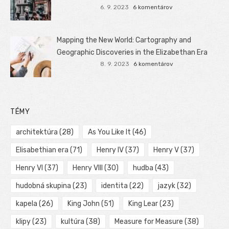
6. 9. 2023
6 komentárov
Mapping the New World: Cartography and
Geographic Discoveries in the Elizabethan Era
8. 9. 2023
6 komentárov
TÉMY
architektúra
(28)
As You Like It
(46)
Elisabethian era
(71)
Henry IV
(37)
Henry V
(37)
Henry VI
(37)
Henry VIII
(30)
hudba
(43)
hudobná skupina
(23)
identita
(22)
jazyk
(32)
kapela
(26)
King John
(51)
King Lear
(23)
klipy
(23)
kultúra
(38)
Measure for Measure
(38)