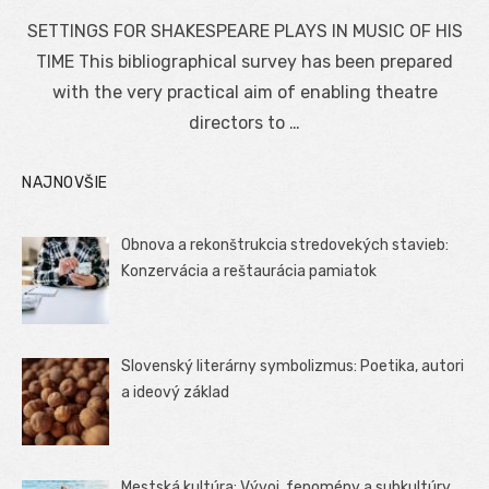
on
SETTINGS FOR SHAKESPEARE PLAYS IN MUSIC OF HIS
TIME This bibliographical survey has been prepared
with the very practical aim of enabling theatre
directors to …
NAJNOVŠIE
Obnova a rekonštrukcia stredovekých stavieb:
Konzervácia a reštaurácia pamiatok
Slovenský literárny symbolizmus: Poetika, autori
a ideový základ
Mestská kultúra: Vývoj, fenomény a subkultúry