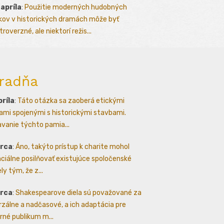
 apríla
:
Použitie moderných hudobných
kov v historických dramách môže byť
roverzné, ale niektorí režis...
radňa
príla
:
Táto otázka sa zaoberá etickými
ami spojenými s historickými stavbami.
avanie týchto pamia...
arca
:
Áno, takýto prístup k charite mohol
ciálne posilňovať existujúce spoločenské
ly tým, že z...
arca
:
Shakespearove diela sú považované za
rzálne a nadčasové, a ich adaptácia pre
né publikum m...