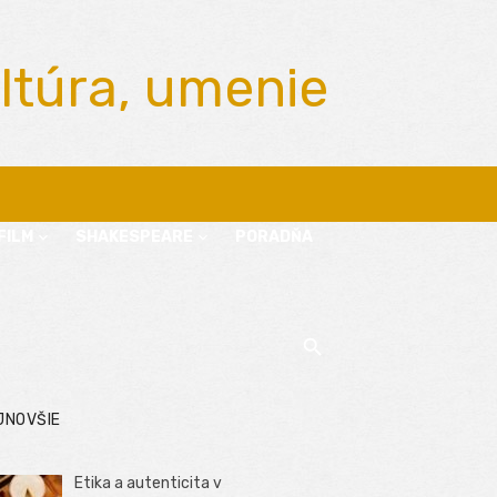
ltúra, umenie
FILM
SHAKESPEARE
PORADŇA
JNOVŠIE
Etika a autenticita v