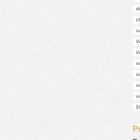
s
s
s
V
V
v
v
v
v
Š
P