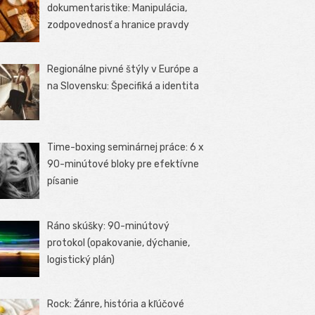
dokumentaristike: Manipulácia,
zodpovednosť a hranice pravdy
Regionálne pivné štýly v Európe a
na Slovensku: Špecifiká a identita
Time-boxing seminárnej práce: 6 x
90-minútové bloky pre efektívne
písanie
Ráno skúšky: 90-minútový
protokol (opakovanie, dýchanie,
logistický plán)
Rock: Žánre, história a kľúčové