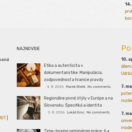
14.
prv
kont
Po
NAJNOVŠIE
10. a
saná
Etika a autenticita v
dilem
dokumentaristike: Manipulácia,
Udrži
zodpovednosť a hranice pravdy
7. m
4. 8. 2026
Marek Bielik
No comments
poten
Regionálne pivné štýly v Európe a na
rozdie
Slovensku: Špecifiká a identita
3. 8. 2026
Lukáš Kroc
No comments
7. m
WOT
|
unive
moder
Time-boxing seminárnej práce: 6 x