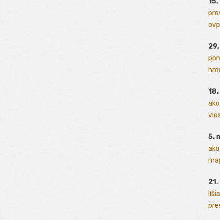
15.
pro
ovp
29
pom
hrou
18
ako
vies
5. 
ako
map
21.
líši
pres