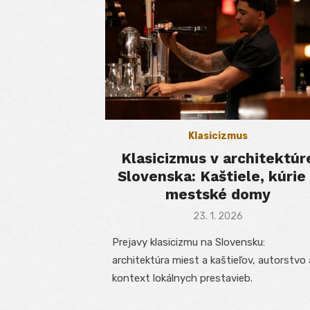
Klasicizmus
Klasicizmus v architektúr
Slovenska: Kaštiele, kúrie
mestské domy
Posted
23. 1. 2026
on
Prejavy klasicizmu na Slovensku:
architektúra miest a kaštieľov, autorstvo 
kontext lokálnych prestavieb.