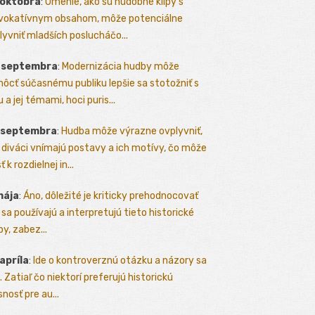
 októbra
:
Umenie, ako sú hudobné klipy s
vokatívnym obsahom, môže potenciálne
lyvniť mladších poslucháčo...
. septembra
:
Modernizácia hudby môže
ôcť súčasnému publiku lepšie sa stotožniť s
 a jej témami, hoci puris...
. septembra
:
Hudba môže výrazne ovplyvniť,
 diváci vnímajú postavy a ich motívy, čo môže
ť k rozdielnej in...
mája
:
Áno, dôležité je kriticky prehodnocovať
 sa používajú a interpretujú tieto historické
y, zabez...
 apríla
:
Ide o kontroverznú otázku a názory sa
a. Zatiaľ čo niektorí preferujú historickú
nosť pre au...