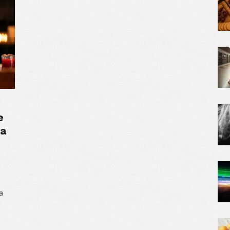
e
 a
a