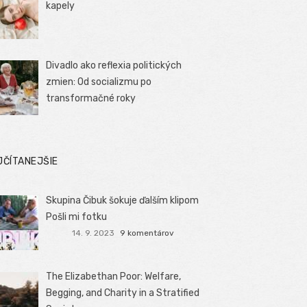
kapely
Divadlo ako reflexia politických
zmien: Od socializmu po
transformačné roky
JČÍTANEJŠIE
Skupina Čibuk šokuje ďalším klipom
Pošli mi fotku
14. 9. 2023
9 komentárov
The Elizabethan Poor: Welfare,
Begging, and Charity in a Stratified