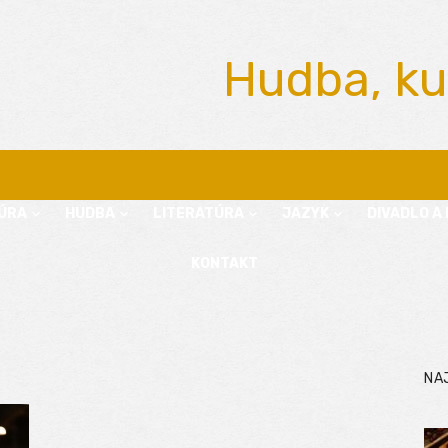
Hudba, ku
ÚRA
HUDBA
LITERATÚRA
JAZYK
DIVADLO A 
KONTAKT
NA