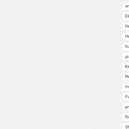
a
El
H
He
h
j
Ki
M
m
P
pr
Ri
S