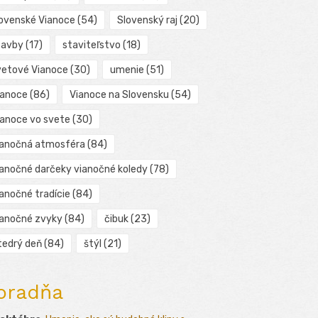
lovenské Vianoce
(54)
Slovenský raj
(20)
tavby
(17)
staviteľstvo
(18)
vetové Vianoce
(30)
umenie
(51)
ianoce
(86)
Vianoce na Slovensku
(54)
ianoce vo svete
(30)
ianočná atmosféra
(84)
ianočné darčeky vianočné koledy
(78)
ianočné tradície
(84)
ianočné zvyky
(84)
čibuk
(23)
tedrý deň
(84)
štýl
(21)
oradňa