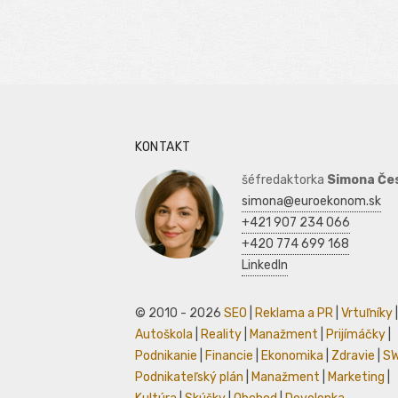
KONTAKT
šéfredaktorka
Simona Če
simona@euroekonom.sk
+421 907 234 066
+420 774 699 168
LinkedIn
© 2010 - 2026
SEO
|
Reklama a PR
|
Vrtuľníky
|
Autoškola
|
Reality
|
Manažment
|
Prijímáčky
|
Podnikanie
|
Financie
|
Ekonomika
|
Zdravie
|
S
Podnikateľský plán
|
Manažment
|
Marketing
|