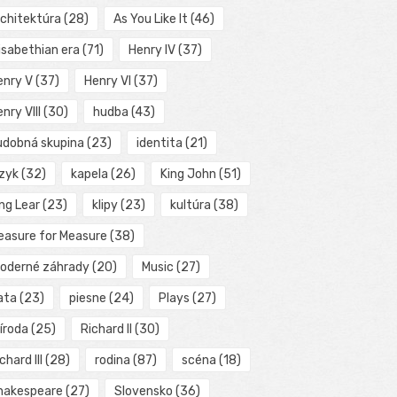
rchitektúra
(28)
As You Like It
(46)
isabethian era
(71)
Henry IV
(37)
enry V
(37)
Henry VI
(37)
nry VIII
(30)
hudba
(43)
udobná skupina
(23)
identita
(21)
azyk
(32)
kapela
(26)
King John
(51)
ng Lear
(23)
klipy
(23)
kultúra
(38)
easure for Measure
(38)
oderné záhrady
(20)
Music
(27)
ata
(23)
piesne
(24)
Plays
(27)
íroda
(25)
Richard II
(30)
chard III
(28)
rodina
(87)
scéna
(18)
hakespeare
(27)
Slovensko
(36)