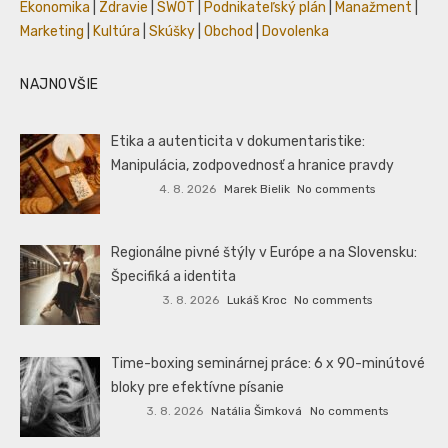
Ekonomika
|
Zdravie
|
SWOT
|
Podnikateľský plán
|
Manažment
|
Marketing
|
Kultúra
|
Skúšky
|
Obchod
|
Dovolenka
NAJNOVŠIE
Etika a autenticita v dokumentaristike:
Manipulácia, zodpovednosť a hranice pravdy
4. 8. 2026
Marek Bielik
No comments
Regionálne pivné štýly v Európe a na Slovensku:
Špecifiká a identita
3. 8. 2026
Lukáš Kroc
No comments
Time-boxing seminárnej práce: 6 x 90-minútové
bloky pre efektívne písanie
3. 8. 2026
Natália Šimková
No comments