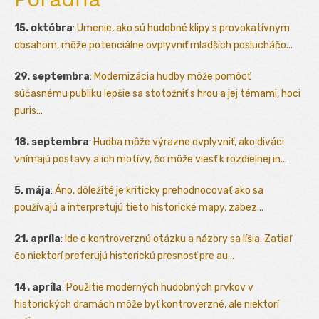
15. októbra
:
Umenie, ako sú hudobné klipy s provokatívnym
obsahom, môže potenciálne ovplyvniť mladších poslucháčo...
29. septembra
:
Modernizácia hudby môže pomôcť
súčasnému publiku lepšie sa stotožniť s hrou a jej témami, hoci
puris...
18. septembra
:
Hudba môže výrazne ovplyvniť, ako diváci
vnímajú postavy a ich motívy, čo môže viesť k rozdielnej in...
5. mája
:
Áno, dôležité je kriticky prehodnocovať ako sa
používajú a interpretujú tieto historické mapy, zabez...
21. apríla
:
Ide o kontroverznú otázku a názory sa líšia. Zatiaľ
čo niektorí preferujú historickú presnosť pre au...
14. apríla
:
Použitie moderných hudobných prvkov v
historických dramách môže byť kontroverzné, ale niektorí