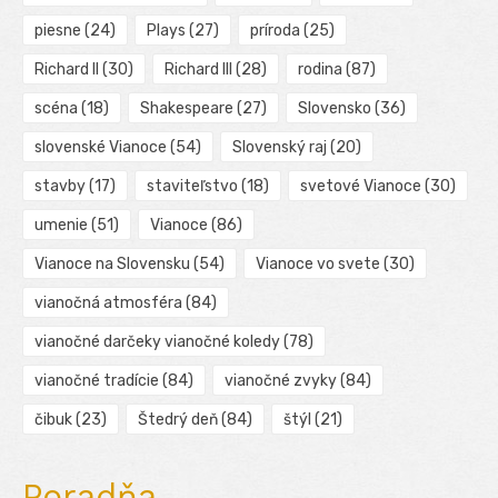
piesne
(24)
Plays
(27)
príroda
(25)
Richard II
(30)
Richard III
(28)
rodina
(87)
scéna
(18)
Shakespeare
(27)
Slovensko
(36)
slovenské Vianoce
(54)
Slovenský raj
(20)
stavby
(17)
staviteľstvo
(18)
svetové Vianoce
(30)
umenie
(51)
Vianoce
(86)
Vianoce na Slovensku
(54)
Vianoce vo svete
(30)
vianočná atmosféra
(84)
vianočné darčeky vianočné koledy
(78)
vianočné tradície
(84)
vianočné zvyky
(84)
čibuk
(23)
Štedrý deň
(84)
štýl
(21)
Poradňa