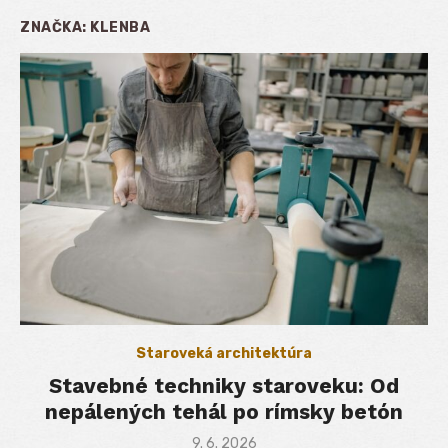
ZNAČKA:
KLENBA
Staroveká architektúra
Stavebné techniky staroveku: Od
nepálených tehál po rímsky betón
Posted
9. 6. 2026