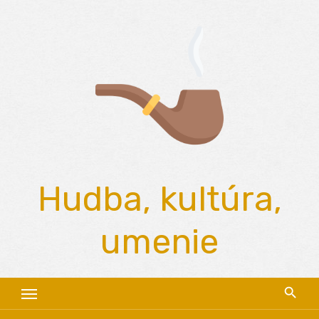
Skip
to
content
Hudba, kultúra,
umenie