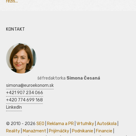
režis...
KONTAKT
šéfredaktorka
Simona Česaná
simona@euroekonom.sk
+421 907 234 066
+420 774 699 168
LinkedIn
© 2010 - 2026
SEO
|
Reklama a PR
|
Vrtuľníky
|
Autoškola
|
Reality
|
Manažment
|
Prijímáčky
|
Podnikanie
|
Financie
|