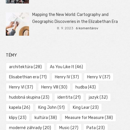
Mapping the New World: Cartography and
Geographic Discoveries in the Elizabethan Era
8. 9. 2023
6 komentárov
TÉMY
architektúra
(28)
As You Like It
(46)
Elisabethian era
(71)
Henry IV
(37)
Henry V
(37)
Henry VI
(37)
Henry VIII
(30)
hudba
(43)
hudobná skupina
(23)
identita
(21)
jazyk
(32)
kapela
(26)
King John
(51)
King Lear
(23)
klipy
(23)
kultúra
(38)
Measure for Measure
(38)
moderné záhrady
(20)
Music
(27)
Pata
(23)