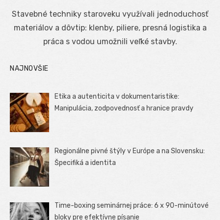
on
Stavebné techniky staroveku využívali jednoduchosť
materiálov a dôvtip: klenby, piliere, presná logistika a
práca s vodou umožnili veľké stavby.
NAJNOVŠIE
Etika a autenticita v dokumentaristike:
Manipulácia, zodpovednosť a hranice pravdy
Regionálne pivné štýly v Európe a na Slovensku:
Špecifiká a identita
Time-boxing seminárnej práce: 6 x 90-minútové
bloky pre efektívne písanie