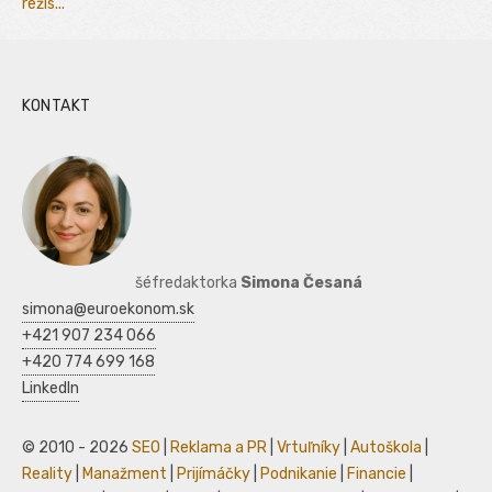
režis...
KONTAKT
šéfredaktorka
Simona Česaná
simona@euroekonom.sk
+421 907 234 066
+420 774 699 168
LinkedIn
© 2010 - 2026
SEO
|
Reklama a PR
|
Vrtuľníky
|
Autoškola
|
Reality
|
Manažment
|
Prijímáčky
|
Podnikanie
|
Financie
|