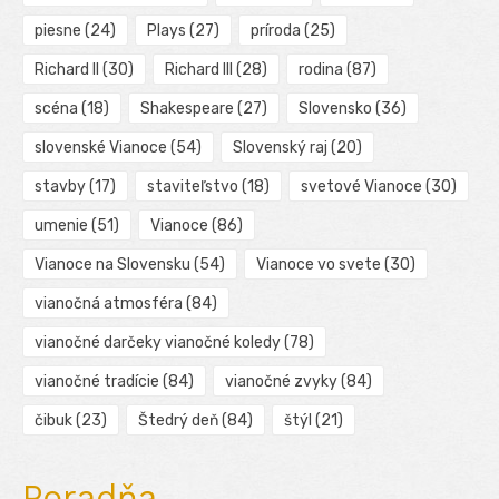
piesne
(24)
Plays
(27)
príroda
(25)
Richard II
(30)
Richard III
(28)
rodina
(87)
scéna
(18)
Shakespeare
(27)
Slovensko
(36)
slovenské Vianoce
(54)
Slovenský raj
(20)
stavby
(17)
staviteľstvo
(18)
svetové Vianoce
(30)
umenie
(51)
Vianoce
(86)
Vianoce na Slovensku
(54)
Vianoce vo svete
(30)
vianočná atmosféra
(84)
vianočné darčeky vianočné koledy
(78)
vianočné tradície
(84)
vianočné zvyky
(84)
čibuk
(23)
Štedrý deň
(84)
štýl
(21)
Poradňa