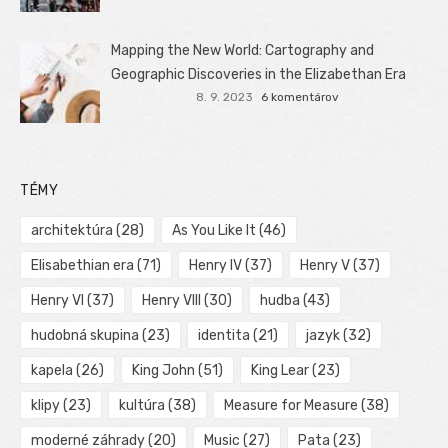
Mapping the New World: Cartography and
Geographic Discoveries in the Elizabethan Era
8. 9. 2023
6 komentárov
TÉMY
architektúra
(28)
As You Like It
(46)
Elisabethian era
(71)
Henry IV
(37)
Henry V
(37)
Henry VI
(37)
Henry VIII
(30)
hudba
(43)
hudobná skupina
(23)
identita
(21)
jazyk
(32)
kapela
(26)
King John
(51)
King Lear
(23)
klipy
(23)
kultúra
(38)
Measure for Measure
(38)
moderné záhrady
(20)
Music
(27)
Pata
(23)