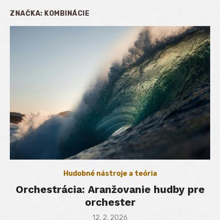
ZNAČKA:
KOMBINÁCIE
Hudobné nástroje a teória
Orchestrácia: Aranžovanie hudby pre
orchester
Posted
12. 2. 2026