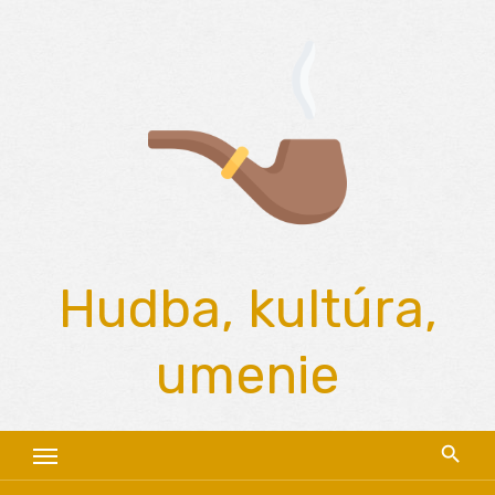
Skip
to
content
Hudba, kultúra,
umenie