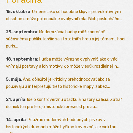
15. októbra
:
Umenie, ako sú hudobné klipy s provokatívnym
obsahom, môže potenciálne ovplyvniť mladších poslucháčo...
29. septembra
:
Modernizácia hudby môže pomôcť
súčasnému publiku lepšie sa stotožniť s hrou a jej témami, hoci
puris...
18. septembra
:
Hudba môže výrazne ovplyvniť, ako diváci
vnímajú postavy a ich motívy, čo môže viesť k rozdielnej in...
5. mája
:
Áno, dôležité je kriticky prehodnocovať ako sa
používajú a interpretujú tieto historické mapy, zabez...
21. apríla
:
Ide o kontroverznú otázku a názory sa líšia. Zatiaľ
čo niektorí preferujú historickú presnosť pre au...
14. apríla
:
Použitie moderných hudobných prvkov v
historických dramách môže byť kontroverzné, ale niektorí