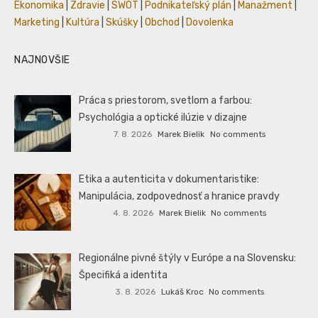
Ekonomika
|
Zdravie
|
SWOT
|
Podnikateľský plán
|
Manažment
|
Marketing
|
Kultúra
|
Skúšky
|
Obchod
|
Dovolenka
NAJNOVŠIE
Práca s priestorom, svetlom a farbou:
Psychológia a optické ilúzie v dizajne
7. 8. 2026
Marek Bielik
No comments
Etika a autenticita v dokumentaristike:
Manipulácia, zodpovednosť a hranice pravdy
4. 8. 2026
Marek Bielik
No comments
Regionálne pivné štýly v Európe a na Slovensku:
Špecifiká a identita
3. 8. 2026
Lukáš Kroc
No comments