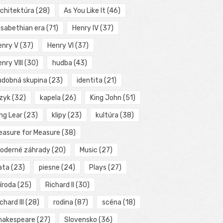
rchitektúra
(28)
As You Like It
(46)
isabethian era
(71)
Henry IV
(37)
enry V
(37)
Henry VI
(37)
nry VIII
(30)
hudba
(43)
udobná skupina
(23)
identita
(21)
azyk
(32)
kapela
(26)
King John
(51)
ng Lear
(23)
klipy
(23)
kultúra
(38)
easure for Measure
(38)
oderné záhrady
(20)
Music
(27)
ata
(23)
piesne
(24)
Plays
(27)
íroda
(25)
Richard II
(30)
chard III
(28)
rodina
(87)
scéna
(18)
hakespeare
(27)
Slovensko
(36)