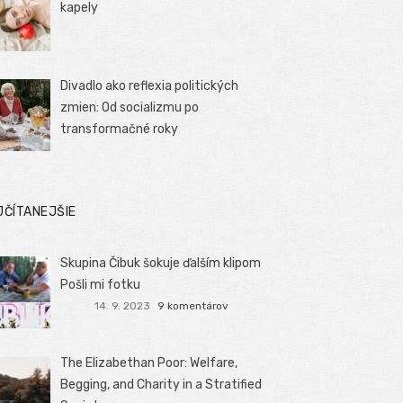
kapely
Divadlo ako reflexia politických
zmien: Od socializmu po
transformačné roky
JČÍTANEJŠIE
Skupina Čibuk šokuje ďalším klipom
Pošli mi fotku
14. 9. 2023
9 komentárov
The Elizabethan Poor: Welfare,
Begging, and Charity in a Stratified