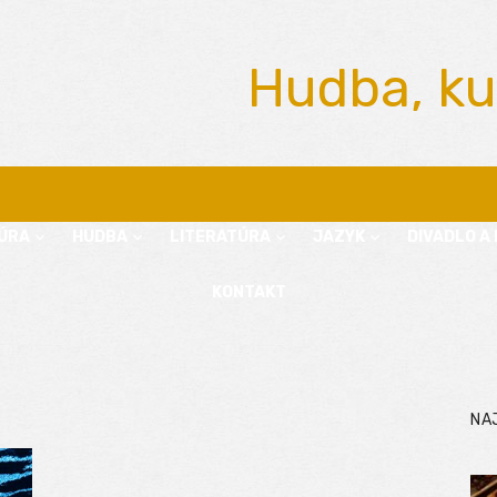
Hudba, ku
ÚRA
HUDBA
LITERATÚRA
JAZYK
DIVADLO A 
KONTAKT
NA