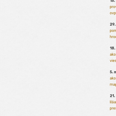
15.
pro
ovp
29
pom
hrou
18
ako
vies
5. 
ako
map
21.
líši
pres