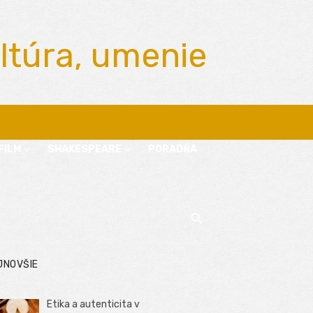
ltúra, umenie
FILM
SHAKESPEARE
PORADŇA
JNOVŠIE
Etika a autenticita v