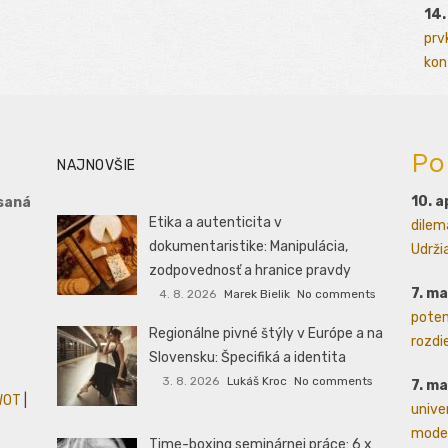
14.
prv
kont
Po
NAJNOVŠIE
10. a
saná
Etika a autenticita v
dilem
dokumentaristike: Manipulácia,
Udrži
zodpovednosť a hranice pravdy
7. m
4. 8. 2026
Marek Bielik
No comments
poten
Regionálne pivné štýly v Európe a na
rozdie
Slovensku: Špecifiká a identita
3. 8. 2026
Lukáš Kroc
No comments
7. m
WOT
|
unive
moder
Time-boxing seminárnej práce: 6 x