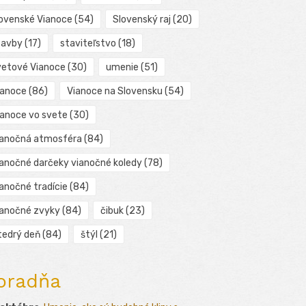
lovenské Vianoce
(54)
Slovenský raj
(20)
tavby
(17)
staviteľstvo
(18)
vetové Vianoce
(30)
umenie
(51)
ianoce
(86)
Vianoce na Slovensku
(54)
ianoce vo svete
(30)
ianočná atmosféra
(84)
ianočné darčeky vianočné koledy
(78)
ianočné tradície
(84)
ianočné zvyky
(84)
čibuk
(23)
tedrý deň
(84)
štýl
(21)
oradňa