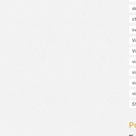
s
s
s
V
V
v
v
v
v
Š
P