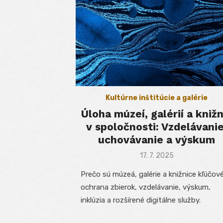
Kultúrne inštitúcie a galérie
Úloha múzeí, galérií a knižn
v spoločnosti: Vzdelávanie
uchovávanie a výskum
Posted
17. 7. 2025
on
Prečo sú múzeá, galérie a knižnice kľúčové
ochrana zbierok, vzdelávanie, výskum,
inklúzia a rozšírené digitálne služby.