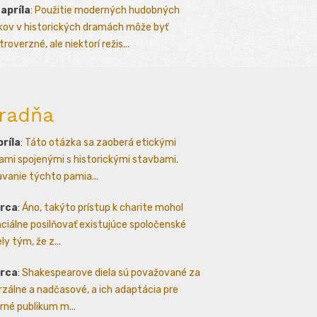
 apríla
:
Použitie moderných hudobných
kov v historických dramách môže byť
roverzné, ale niektorí režis...
radňa
príla
:
Táto otázka sa zaoberá etickými
ami spojenými s historickými stavbami.
avanie týchto pamia...
arca
:
Áno, takýto prístup k charite mohol
ciálne posilňovať existujúce spoločenské
ly tým, že z...
arca
:
Shakespearove diela sú považované za
rzálne a nadčasové, a ich adaptácia pre
né publikum m...