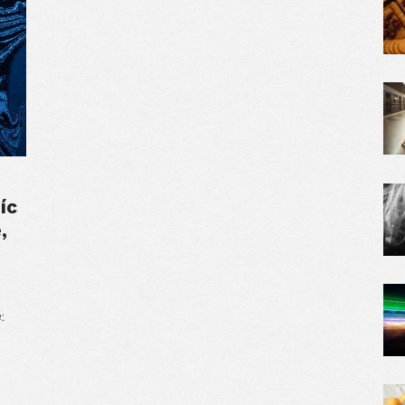
íc
,
: