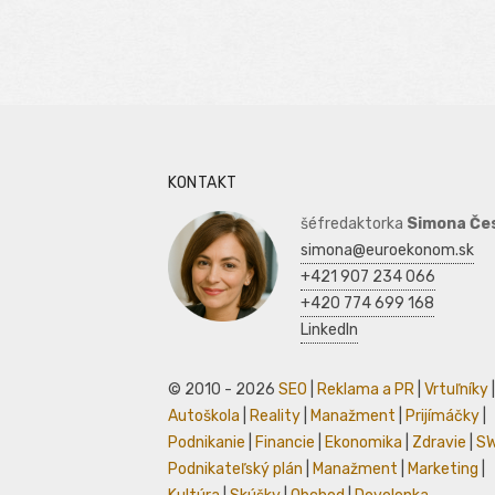
KONTAKT
šéfredaktorka
Simona Če
simona@euroekonom.sk
+421 907 234 066
+420 774 699 168
LinkedIn
© 2010 - 2026
SEO
|
Reklama a PR
|
Vrtuľníky
|
Autoškola
|
Reality
|
Manažment
|
Prijímáčky
|
Podnikanie
|
Financie
|
Ekonomika
|
Zdravie
|
S
Podnikateľský plán
|
Manažment
|
Marketing
|