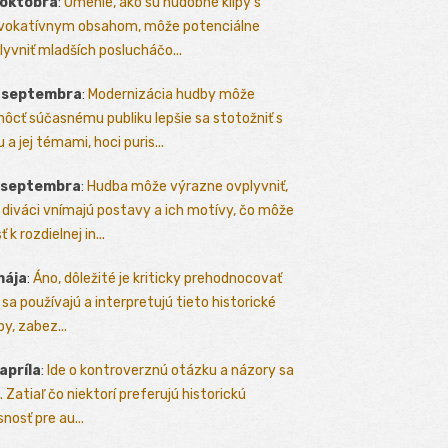
 októbra
:
Umenie, ako sú hudobné klipy s
vokatívnym obsahom, môže potenciálne
lyvniť mladších poslucháčo...
. septembra
:
Modernizácia hudby môže
ôcť súčasnému publiku lepšie sa stotožniť s
 a jej témami, hoci puris...
. septembra
:
Hudba môže výrazne ovplyvniť,
 diváci vnímajú postavy a ich motívy, čo môže
ť k rozdielnej in...
mája
:
Áno, dôležité je kriticky prehodnocovať
 sa používajú a interpretujú tieto historické
y, zabez...
 apríla
:
Ide o kontroverznú otázku a názory sa
a. Zatiaľ čo niektorí preferujú historickú
nosť pre au...