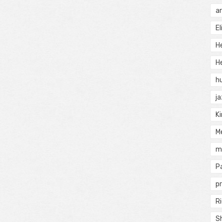
a
El
H
He
h
j
Ki
M
m
P
pr
Ri
S