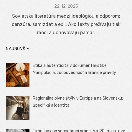
Posted
22. 12. 2025
on
Sovietska literatúra medzi ideológiou a odporom:
cenzúra, samizdat a exil. Ako texty prežívajú tlak
moci a uchovávajú pamäť.
NAJNOVŠIE
Etika a autenticita v dokumentaristike:
Manipulácia, zodpovednosť a hranice pravdy
Regionálne pivné štýly v Európe a na Slovensku:
Špecifiká a identita
Time-boxing seminárnej práce: 6 x 90-minútové