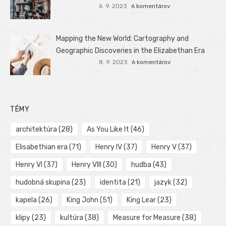
6. 9. 2023
6 komentárov
Mapping the New World: Cartography and
Geographic Discoveries in the Elizabethan Era
8. 9. 2023
6 komentárov
TÉMY
architektúra
(28)
As You Like It
(46)
Elisabethian era
(71)
Henry IV
(37)
Henry V
(37)
Henry VI
(37)
Henry VIII
(30)
hudba
(43)
hudobná skupina
(23)
identita
(21)
jazyk
(32)
kapela
(26)
King John
(51)
King Lear
(23)
klipy
(23)
kultúra
(38)
Measure for Measure
(38)