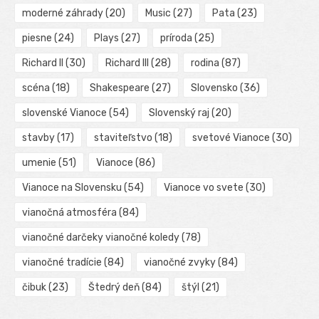
moderné záhrady
(20)
Music
(27)
Pata
(23)
piesne
(24)
Plays
(27)
príroda
(25)
Richard II
(30)
Richard III
(28)
rodina
(87)
scéna
(18)
Shakespeare
(27)
Slovensko
(36)
slovenské Vianoce
(54)
Slovenský raj
(20)
stavby
(17)
staviteľstvo
(18)
svetové Vianoce
(30)
umenie
(51)
Vianoce
(86)
Vianoce na Slovensku
(54)
Vianoce vo svete
(30)
vianočná atmosféra
(84)
vianočné darčeky vianočné koledy
(78)
vianočné tradície
(84)
vianočné zvyky
(84)
čibuk
(23)
Štedrý deň
(84)
štýl
(21)