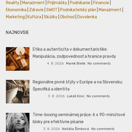
Reality
|
Manažment
|
Prijímáčky
|
Podnikanie
|
Financie
|
Ekonomika
|
Zdravie
|
SWOT
|
Podnikateľský plán
|
Manažment
|
Marketing
|
Kultúra
|
Skúšky
|
Obchod
|
Dovolenka
NAJNOVŠIE
Etika a autenticita v dokumentaristike:
Manipulácia, zodpovednosť a hranice pravdy
4. 8. 2026
Marek Bielik
No comments
Regionálne pivné štýly v Európe a na Slovensku:
Špecifiká a identita
3. 8. 2026
Lukáš Kroc
No comments
Time-boxing seminárnej práce: 6 x 90-minútové
bloky pre efektívne písanie
3. 8. 2026
Natália Šimková
No comments