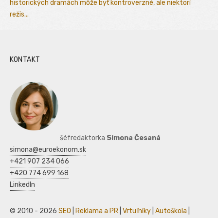
historických dramách môže byť kontroverzné, ale niektorí
režis...
KONTAKT
šéfredaktorka
Simona Česaná
simona@euroekonom.sk
+421 907 234 066
+420 774 699 168
LinkedIn
© 2010 - 2026
SEO
|
Reklama a PR
|
Vrtuľníky
|
Autoškola
|