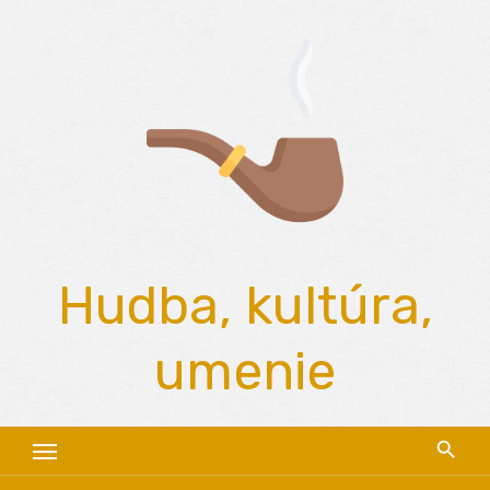
Skip
to
content
Hudba, kultúra,
umenie