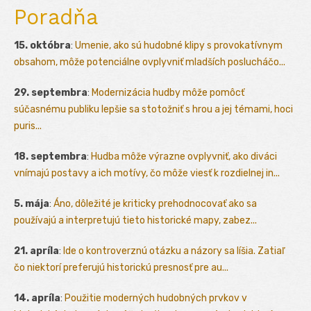
Poradňa
15. októbra
:
Umenie, ako sú hudobné klipy s provokatívnym
obsahom, môže potenciálne ovplyvniť mladších poslucháčo...
29. septembra
:
Modernizácia hudby môže pomôcť
súčasnému publiku lepšie sa stotožniť s hrou a jej témami, hoci
puris...
18. septembra
:
Hudba môže výrazne ovplyvniť, ako diváci
vnímajú postavy a ich motívy, čo môže viesť k rozdielnej in...
5. mája
:
Áno, dôležité je kriticky prehodnocovať ako sa
používajú a interpretujú tieto historické mapy, zabez...
21. apríla
:
Ide o kontroverznú otázku a názory sa líšia. Zatiaľ
čo niektorí preferujú historickú presnosť pre au...
14. apríla
:
Použitie moderných hudobných prvkov v