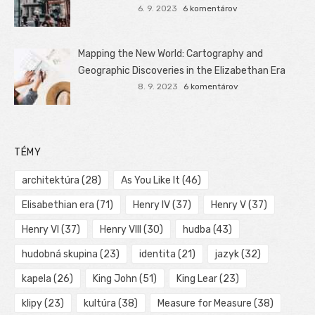
6. 9. 2023
6 komentárov
Mapping the New World: Cartography and
Geographic Discoveries in the Elizabethan Era
8. 9. 2023
6 komentárov
TÉMY
architektúra
(28)
As You Like It
(46)
Elisabethian era
(71)
Henry IV
(37)
Henry V
(37)
Henry VI
(37)
Henry VIII
(30)
hudba
(43)
hudobná skupina
(23)
identita
(21)
jazyk
(32)
kapela
(26)
King John
(51)
King Lear
(23)
klipy
(23)
kultúra
(38)
Measure for Measure
(38)