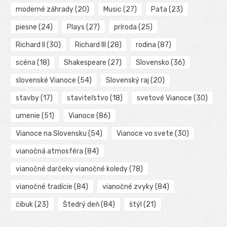
moderné záhrady
(20)
Music
(27)
Pata
(23)
piesne
(24)
Plays
(27)
príroda
(25)
Richard II
(30)
Richard III
(28)
rodina
(87)
scéna
(18)
Shakespeare
(27)
Slovensko
(36)
slovenské Vianoce
(54)
Slovenský raj
(20)
stavby
(17)
staviteľstvo
(18)
svetové Vianoce
(30)
umenie
(51)
Vianoce
(86)
Vianoce na Slovensku
(54)
Vianoce vo svete
(30)
vianočná atmosféra
(84)
vianočné darčeky vianočné koledy
(78)
vianočné tradície
(84)
vianočné zvyky
(84)
čibuk
(23)
Štedrý deň
(84)
štýl
(21)