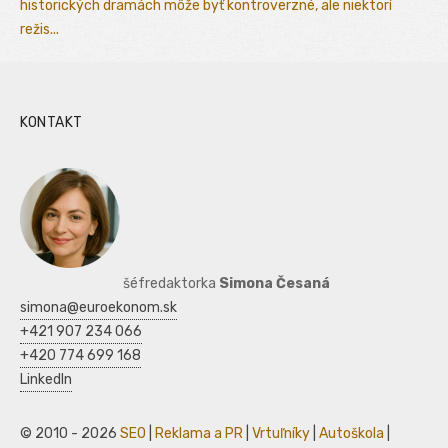
historických dramách môže byť kontroverzné, ale niektorí
režis...
KONTAKT
šéfredaktorka
Simona Česaná
simona@euroekonom.sk
+421 907 234 066
+420 774 699 168
LinkedIn
© 2010 - 2026
SEO
|
Reklama a PR
|
Vrtuľníky
|
Autoškola
|