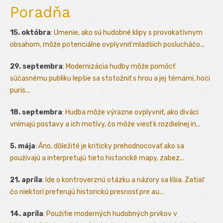
Poradňa
15. októbra
:
Umenie, ako sú hudobné klipy s provokatívnym
obsahom, môže potenciálne ovplyvniť mladších poslucháčo...
29. septembra
:
Modernizácia hudby môže pomôcť
súčasnému publiku lepšie sa stotožniť s hrou a jej témami, hoci
puris...
18. septembra
:
Hudba môže výrazne ovplyvniť, ako diváci
vnímajú postavy a ich motívy, čo môže viesť k rozdielnej in...
5. mája
:
Áno, dôležité je kriticky prehodnocovať ako sa
používajú a interpretujú tieto historické mapy, zabez...
21. apríla
:
Ide o kontroverznú otázku a názory sa líšia. Zatiaľ
čo niektorí preferujú historickú presnosť pre au...
14. apríla
:
Použitie moderných hudobných prvkov v