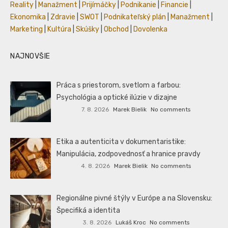
Reality
|
Manažment
|
Prijímáčky
|
Podnikanie
|
Financie
|
Ekonomika
|
Zdravie
|
SWOT
|
Podnikateľský plán
|
Manažment
|
Marketing
|
Kultúra
|
Skúšky
|
Obchod
|
Dovolenka
NAJNOVŠIE
Práca s priestorom, svetlom a farbou:
Psychológia a optické ilúzie v dizajne
7. 8. 2026
Marek Bielik
No comments
Etika a autenticita v dokumentaristike:
Manipulácia, zodpovednosť a hranice pravdy
4. 8. 2026
Marek Bielik
No comments
Regionálne pivné štýly v Európe a na Slovensku:
Špecifiká a identita
3. 8. 2026
Lukáš Kroc
No comments