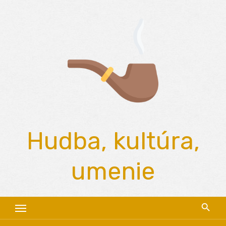
Skip
to
content
Hudba, kultúra,
umenie