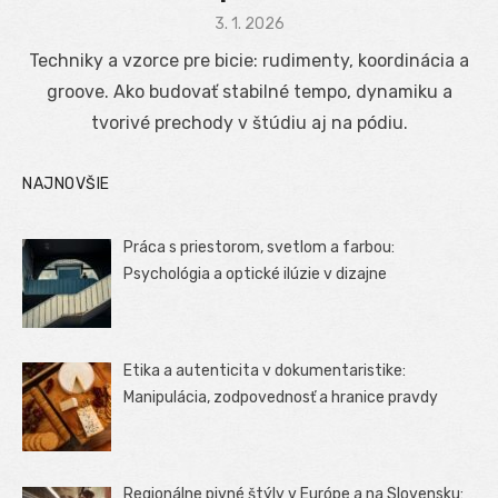
Posted
3. 1. 2026
on
Techniky a vzorce pre bicie: rudimenty, koordinácia a
groove. Ako budovať stabilné tempo, dynamiku a
tvorivé prechody v štúdiu aj na pódiu.
NAJNOVŠIE
Práca s priestorom, svetlom a farbou:
Psychológia a optické ilúzie v dizajne
Etika a autenticita v dokumentaristike:
Manipulácia, zodpovednosť a hranice pravdy
Regionálne pivné štýly v Európe a na Slovensku: