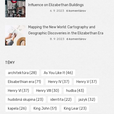
Influence on Elizabethan Buildings
6. 9. 2023
6 komentárov
Mapping the New World: Cartography and
Geographic Discoveries in the Elizabethan Era
8. 9. 2023
6 komentárov
TÉMY
architektúra
(28)
As You Like It
(46)
Elisabethian era
(71)
Henry IV
(37)
Henry V
(37)
Henry VI
(37)
Henry VIII
(30)
hudba
(43)
hudobná skupina
(23)
identita
(22)
jazyk
(32)
kapela
(26)
King John
(51)
King Lear
(23)