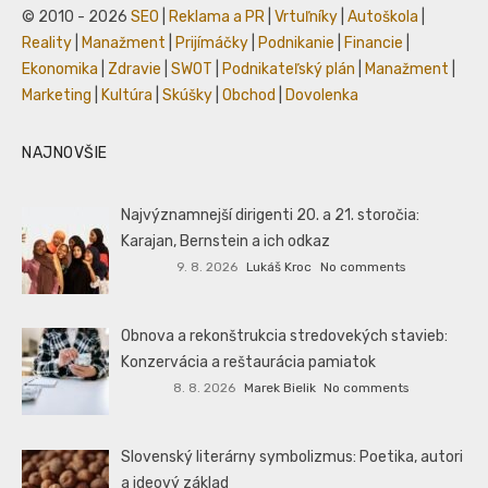
© 2010 - 2026
SEO
|
Reklama a PR
|
Vrtuľníky
|
Autoškola
|
Reality
|
Manažment
|
Prijímáčky
|
Podnikanie
|
Financie
|
Ekonomika
|
Zdravie
|
SWOT
|
Podnikateľský plán
|
Manažment
|
Marketing
|
Kultúra
|
Skúšky
|
Obchod
|
Dovolenka
NAJNOVŠIE
Najvýznamnejší dirigenti 20. a 21. storočia:
Karajan, Bernstein a ich odkaz
9. 8. 2026
Lukáš Kroc
No comments
Obnova a rekonštrukcia stredovekých stavieb:
Konzervácia a reštaurácia pamiatok
8. 8. 2026
Marek Bielik
No comments
Slovenský literárny symbolizmus: Poetika, autori
a ideový základ