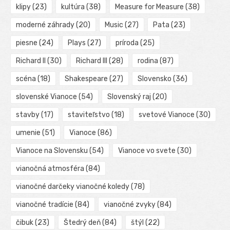
klipy
(23)
kultúra
(38)
Measure for Measure
(38)
moderné záhrady
(20)
Music
(27)
Pata
(23)
piesne
(24)
Plays
(27)
príroda
(25)
Richard II
(30)
Richard III
(28)
rodina
(87)
scéna
(18)
Shakespeare
(27)
Slovensko
(36)
slovenské Vianoce
(54)
Slovenský raj
(20)
stavby
(17)
staviteľstvo
(18)
svetové Vianoce
(30)
umenie
(51)
Vianoce
(86)
Vianoce na Slovensku
(54)
Vianoce vo svete
(30)
vianočná atmosféra
(84)
vianočné darčeky vianočné koledy
(78)
vianočné tradície
(84)
vianočné zvyky
(84)
čibuk
(23)
Štedrý deň
(84)
štýl
(22)