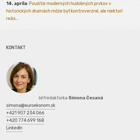
14. apríla
:
Použitie moderných hudobných prvkov v
historických dramách môže byť kontroverzné, ale niektorí
režis...
KONTAKT
šéfredaktorka
Simona Česaná
simona@euroekonom.sk
+421 907 234 066
+420 774 699 168
LinkedIn