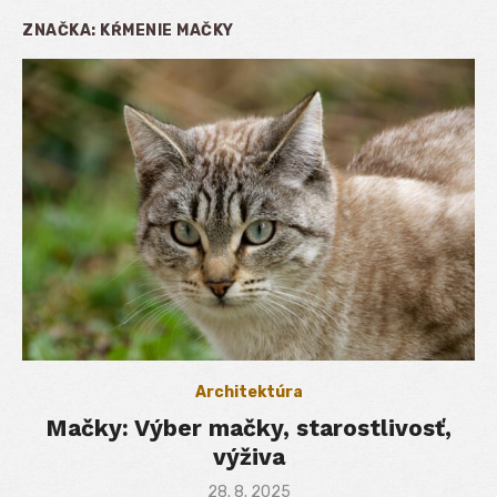
ZNAČKA:
KŔMENIE MAČKY
Architektúra
Mačky: Výber mačky, starostlivosť,
výživa
Posted
28. 8. 2025