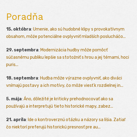
Poradňa
15. októbra
:
Umenie, ako sú hudobné klipy s provokatívnym
obsahom, môže potenciálne ovplyvniť mladších poslucháčo...
29. septembra
:
Modernizácia hudby môže pomôcť
súčasnému publiku lepšie sa stotožniť s hrou a jej témami, hoci
puris...
18. septembra
:
Hudba môže výrazne ovplyvniť, ako diváci
vnímajú postavy a ich motívy, čo môže viesť k rozdielnej in...
5. mája
:
Áno, dôležité je kriticky prehodnocovať ako sa
používajú a interpretujú tieto historické mapy, zabez...
21. apríla
:
Ide o kontroverznú otázku a názory sa líšia. Zatiaľ
čo niektorí preferujú historickú presnosť pre au...