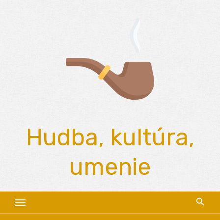
Skip
to
content
Hudba, kultúra,
umenie