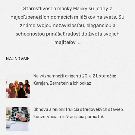
on
Starostlivosť o mačky Mačky sú jedny z
najobľúbenejších domácich miláčikov na svete. Sú
známe svojou nezávislosťou, eleganciou a
schopnosťou prinášať radosť do života svojich
majiteľov. …
NAJNOVŠIE
Najvýznamnejší dirigenti 20. a 21. storočia:
Karajan, Bernstein a ich odkaz
Obnova a rekonštrukcia stredovekých stavieb:
Konzervácia a reštaurácia pamiatok