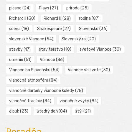
piesne
(24)
Plays
(27)
príroda
(25)
Richard II
(30)
Richard III
(28)
rodina
(87)
scéna
(18)
Shakespeare
(27)
Slovensko
(36)
slovenské Vianoce
(54)
Slovenský raj
(20)
stavby
(17)
staviteľstvo
(18)
svetové Vianoce
(30)
umenie
(51)
Vianoce
(86)
Vianoce na Slovensku
(54)
Vianoce vo svete
(30)
vianočná atmosféra
(84)
vianočné darčeky vianočné koledy
(78)
vianočné tradície
(84)
vianočné zvyky
(84)
čibuk
(23)
Štedrý deň
(84)
štýl
(21)
Poradňa