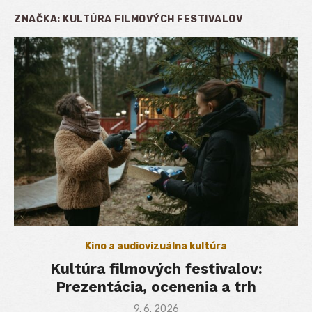
ZNAČKA:
KULTÚRA FILMOVÝCH FESTIVALOV
Kino a audiovizuálna kultúra
Kultúra filmových festivalov:
Prezentácia, ocenenia a trh
Posted
9. 6. 2026