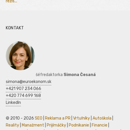
režis...
KONTAKT
šéfredaktorka
Simona Česaná
simona@euroekonom.sk
+421 907 234 066
+420 774 699 168
LinkedIn
© 2010 - 2026
SEO
|
Reklama a PR
|
Vrtuľníky
|
Autoškola
|
Reality
|
Manažment
|
Prijímáčky
|
Podnikanie
|
Financie
|