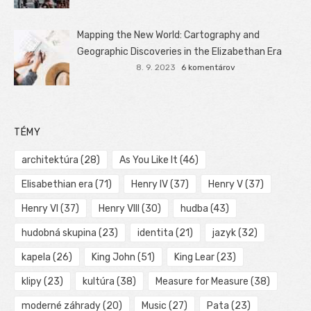
Mapping the New World: Cartography and
Geographic Discoveries in the Elizabethan Era
8. 9. 2023
6 komentárov
TÉMY
architektúra
(28)
As You Like It
(46)
Elisabethian era
(71)
Henry IV
(37)
Henry V
(37)
Henry VI
(37)
Henry VIII
(30)
hudba
(43)
hudobná skupina
(23)
identita
(21)
jazyk
(32)
kapela
(26)
King John
(51)
King Lear
(23)
klipy
(23)
kultúra
(38)
Measure for Measure
(38)
moderné záhrady
(20)
Music
(27)
Pata
(23)