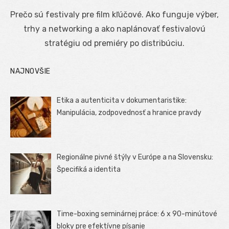
on
Prečo sú festivaly pre film kľúčové. Ako funguje výber,
trhy a networking a ako naplánovať festivalovú
stratégiu od premiéry po distribúciu.
NAJNOVŠIE
Etika a autenticita v dokumentaristike:
Manipulácia, zodpovednosť a hranice pravdy
Regionálne pivné štýly v Európe a na Slovensku:
Špecifiká a identita
Time-boxing seminárnej práce: 6 x 90-minútové
bloky pre efektívne písanie