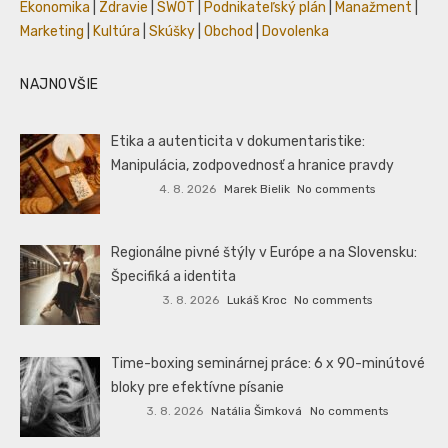
Ekonomika
|
Zdravie
|
SWOT
|
Podnikateľský plán
|
Manažment
|
Marketing
|
Kultúra
|
Skúšky
|
Obchod
|
Dovolenka
NAJNOVŠIE
Etika a autenticita v dokumentaristike:
Manipulácia, zodpovednosť a hranice pravdy
4. 8. 2026
Marek Bielik
No comments
Regionálne pivné štýly v Európe a na Slovensku:
Špecifiká a identita
3. 8. 2026
Lukáš Kroc
No comments
Time-boxing seminárnej práce: 6 x 90-minútové
bloky pre efektívne písanie
3. 8. 2026
Natália Šimková
No comments