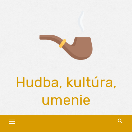
Skip
to
content
Hudba, kultúra,
umenie