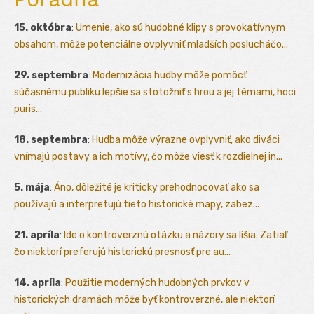
15. októbra
:
Umenie, ako sú hudobné klipy s provokatívnym
obsahom, môže potenciálne ovplyvniť mladších poslucháčo...
29. septembra
:
Modernizácia hudby môže pomôcť
súčasnému publiku lepšie sa stotožniť s hrou a jej témami, hoci
puris...
18. septembra
:
Hudba môže výrazne ovplyvniť, ako diváci
vnímajú postavy a ich motívy, čo môže viesť k rozdielnej in...
5. mája
:
Áno, dôležité je kriticky prehodnocovať ako sa
používajú a interpretujú tieto historické mapy, zabez...
21. apríla
:
Ide o kontroverznú otázku a názory sa líšia. Zatiaľ
čo niektorí preferujú historickú presnosť pre au...
14. apríla
:
Použitie moderných hudobných prvkov v
historických dramách môže byť kontroverzné, ale niektorí