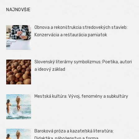
NAJNOVŠIE
Obnova a rekonštrukcia stredovekých stavieb:
Konzervácia a reštaurácia pamiatok
Slovenský literárny symbolizmus: Poetika, autori
a ideový základ
Mestská kultúra: Vývoj, fenomény a subkultúry
Baroková próza a kazateľská literatúra:
Didaktika, náboženstvo a forma