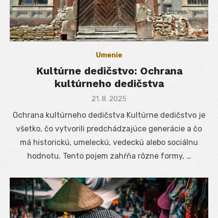
Umenie
Kultúrne dedičstvo: Ochrana
kultúrneho dedičstva
Posted
21. 8. 2025
on
Ochrana kultúrneho dedičstva Kultúrne dedičstvo je
všetko, čo vytvorili predchádzajúce generácie a čo
má historickú, umeleckú, vedeckú alebo sociálnu
hodnotu. Tento pojem zahŕňa rôzne formy, …