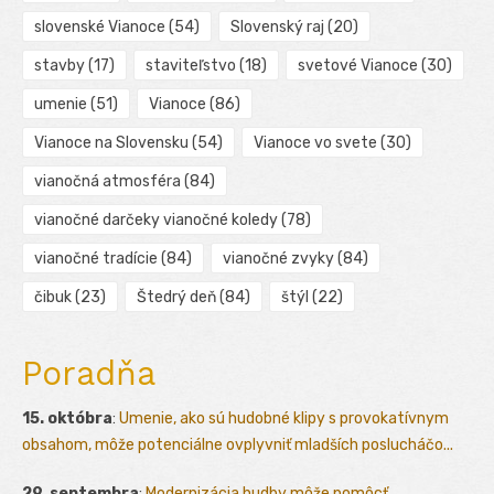
slovenské Vianoce
(54)
Slovenský raj
(20)
stavby
(17)
staviteľstvo
(18)
svetové Vianoce
(30)
umenie
(51)
Vianoce
(86)
Vianoce na Slovensku
(54)
Vianoce vo svete
(30)
vianočná atmosféra
(84)
vianočné darčeky vianočné koledy
(78)
vianočné tradície
(84)
vianočné zvyky
(84)
čibuk
(23)
Štedrý deň
(84)
štýl
(22)
Poradňa
15. októbra
:
Umenie, ako sú hudobné klipy s provokatívnym
obsahom, môže potenciálne ovplyvniť mladších poslucháčo...
29. septembra
:
Modernizácia hudby môže pomôcť