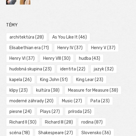
TÉMY
architektúra
(28)
As You Like It
(46)
Elisabethian era
(71)
Henry IV
(37)
Henry V
(37)
Henry VI
(37)
Henry VIII
(30)
hudba
(43)
hudobná skupina
(23)
identita
(22)
jazyk
(32)
kapela
(26)
King John
(51)
King Lear
(23)
klipy
(23)
kultúra
(38)
Measure for Measure
(38)
moderné záhrady
(20)
Music
(27)
Pata
(23)
piesne
(24)
Plays
(27)
príroda
(25)
Richard II
(30)
Richard III
(28)
rodina
(87)
scéna
(18)
Shakespeare
(27)
Slovensko
(36)