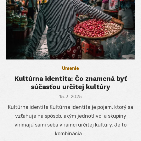
Umenie
Kultúrna identita: Čo znamená byť
súčasťou určitej kultúry
Posted
15. 3. 2025
on
Kultúrna identita Kultúrna identita je pojem, ktorý sa
vzťahuje na spôsob, akým jednotlivci a skupiny
vnímajú sami seba v rámci určitej kultúry. Je to
kombinácia …