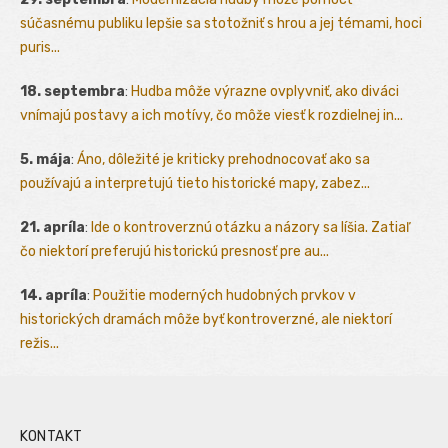
súčasnému publiku lepšie sa stotožniť s hrou a jej témami, hoci
puris...
18. septembra
:
Hudba môže výrazne ovplyvniť, ako diváci
vnímajú postavy a ich motívy, čo môže viesť k rozdielnej in...
5. mája
:
Áno, dôležité je kriticky prehodnocovať ako sa
používajú a interpretujú tieto historické mapy, zabez...
21. apríla
:
Ide o kontroverznú otázku a názory sa líšia. Zatiaľ
čo niektorí preferujú historickú presnosť pre au...
14. apríla
:
Použitie moderných hudobných prvkov v
historických dramách môže byť kontroverzné, ale niektorí
režis...
KONTAKT