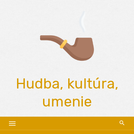
Skip
to
content
Hudba, kultúra,
umenie