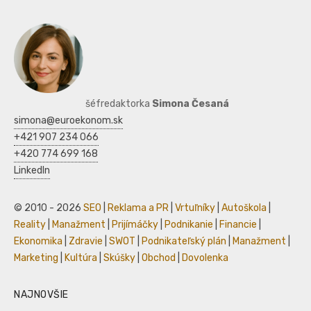
šéfredaktorka
Simona Česaná
simona@euroekonom.sk
+421 907 234 066
+420 774 699 168
LinkedIn
© 2010 - 2026
SEO
|
Reklama a PR
|
Vrtuľníky
|
Autoškola
|
Reality
|
Manažment
|
Prijímáčky
|
Podnikanie
|
Financie
|
Ekonomika
|
Zdravie
|
SWOT
|
Podnikateľský plán
|
Manažment
|
Marketing
|
Kultúra
|
Skúšky
|
Obchod
|
Dovolenka
NAJNOVŠIE