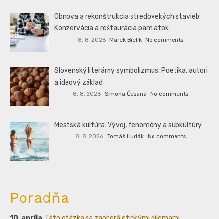
Obnova a rekonštrukcia stredovekých stavieb:
Konzervácia a reštaurácia pamiatok
8. 8. 2026
Marek Bielik
No comments
Slovenský literárny symbolizmus: Poetika, autori
a ideový základ
8. 8. 2026
Simona Česaná
No comments
Mestská kultúra: Vývoj, fenomény a subkultúry
8. 8. 2026
Tomáš Hudák
No comments
Poradňa
10. apríla
:
Táto otázka sa zaoberá etickými dilemami