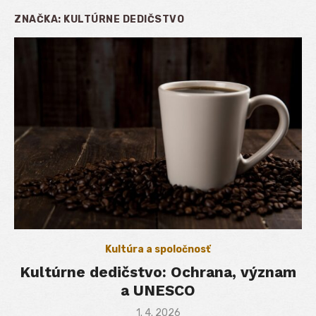
ZNAČKA:
KULTÚRNE DEDIČSTVO
Kultúra a spoločnosť
Kultúrne dedičstvo: Ochrana, význam
a UNESCO
Posted
1. 4. 2026