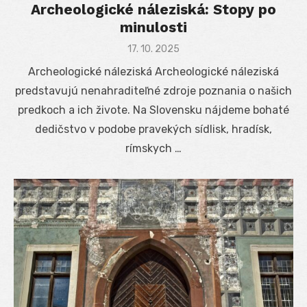
Archeologické náleziská: Stopy po
minulosti
Posted
17. 10. 2025
on
Archeologické náleziská Archeologické náleziská
predstavujú nenahraditeľné zdroje poznania o našich
predkoch a ich živote. Na Slovensku nájdeme bohaté
dedičstvo v podobe pravekých sídlisk, hradísk,
rímskych …