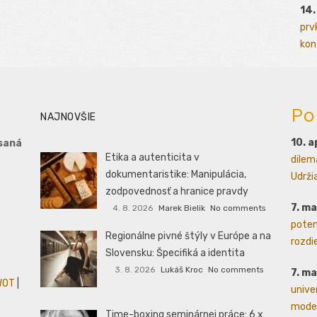
14.
prv
kont
Po
NAJNOVŠIE
10. a
saná
Etika a autenticita v
dilem
dokumentaristike: Manipulácia,
Udrži
zodpovednosť a hranice pravdy
7. m
4. 8. 2026
Marek Bielik
No comments
poten
Regionálne pivné štýly v Európe a na
rozdie
Slovensku: Špecifiká a identita
3. 8. 2026
Lukáš Kroc
No comments
7. m
WOT
|
unive
moder
Time-boxing seminárnej práce: 6 x