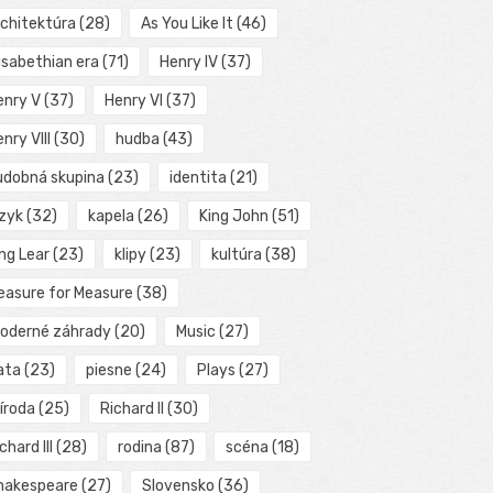
rchitektúra
(28)
As You Like It
(46)
isabethian era
(71)
Henry IV
(37)
enry V
(37)
Henry VI
(37)
nry VIII
(30)
hudba
(43)
udobná skupina
(23)
identita
(21)
azyk
(32)
kapela
(26)
King John
(51)
ng Lear
(23)
klipy
(23)
kultúra
(38)
easure for Measure
(38)
oderné záhrady
(20)
Music
(27)
ata
(23)
piesne
(24)
Plays
(27)
íroda
(25)
Richard II
(30)
chard III
(28)
rodina
(87)
scéna
(18)
hakespeare
(27)
Slovensko
(36)