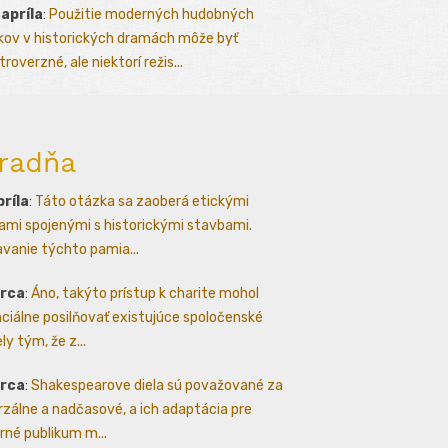
 apríla
:
Použitie moderných hudobných
kov v historických dramách môže byť
roverzné, ale niektorí režis...
radňa
príla
:
Táto otázka sa zaoberá etickými
ami spojenými s historickými stavbami.
avanie týchto pamia...
arca
:
Áno, takýto prístup k charite mohol
ciálne posilňovať existujúce spoločenské
ly tým, že z...
arca
:
Shakespearove diela sú považované za
rzálne a nadčasové, a ich adaptácia pre
né publikum m...