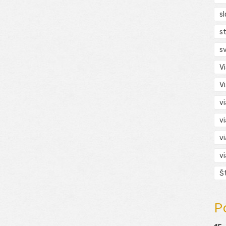
s
s
s
V
V
v
v
v
v
Š
P