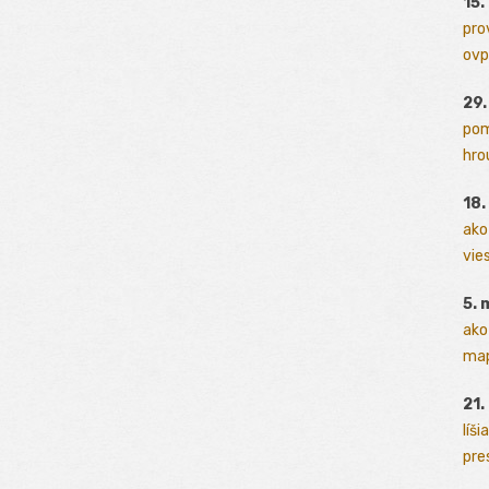
15.
pro
ovp
29
pom
hrou
18
ako
vies
5. 
ako
map
21.
líši
pres