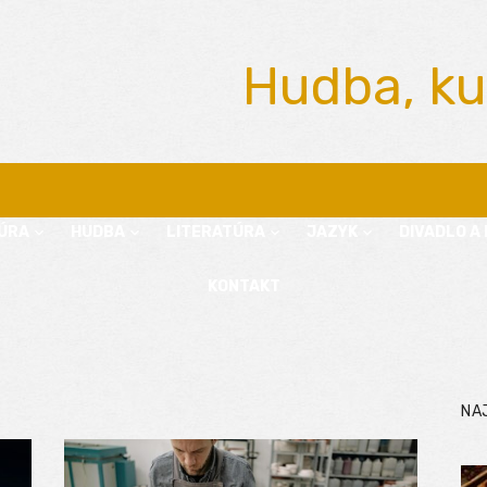
Hudba, ku
ÚRA
HUDBA
LITERATÚRA
JAZYK
DIVADLO A 
KONTAKT
NA