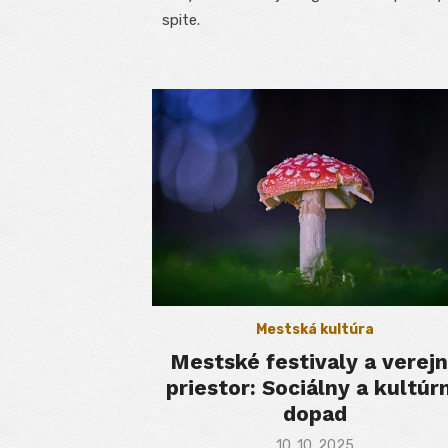
spite.
Mestská kultúra
Mestské festivaly a verej
priestor: Sociálny a kultúr
dopad
Posted
10. 10. 2025