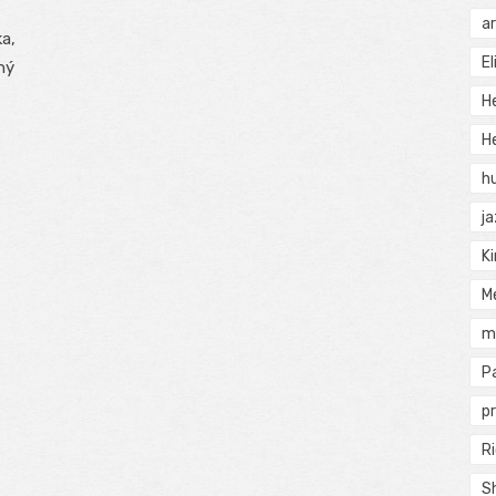
a
ka,
El
ný
H
He
h
j
Ki
M
m
P
pr
Ri
S