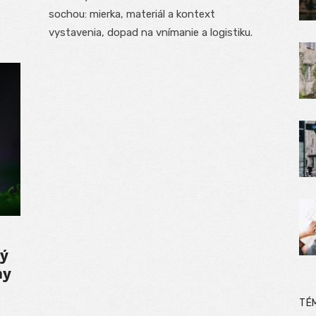
sochou: mierka, materiál a kontext
vystavenia, dopad na vnímanie a logistiku.
ný
ny
TÉ