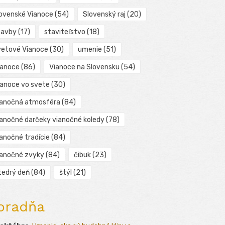
lovenské Vianoce
(54)
Slovenský raj
(20)
tavby
(17)
staviteľstvo
(18)
vetové Vianoce
(30)
umenie
(51)
ianoce
(86)
Vianoce na Slovensku
(54)
ianoce vo svete
(30)
ianočná atmosféra
(84)
ianočné darčeky vianočné koledy
(78)
ianočné tradície
(84)
ianočné zvyky
(84)
čibuk
(23)
tedrý deň
(84)
štýl
(21)
oradňa