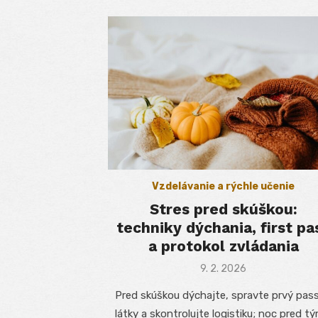
Vzdelávanie a rýchle učenie
Stres pred skúškou:
techniky dýchania, first pa
a protokol zvládania
Posted
9. 2. 2026
on
Pred skúškou dýchajte, spravte prvý pas
látky a skontrolujte logistiku; noc pred t