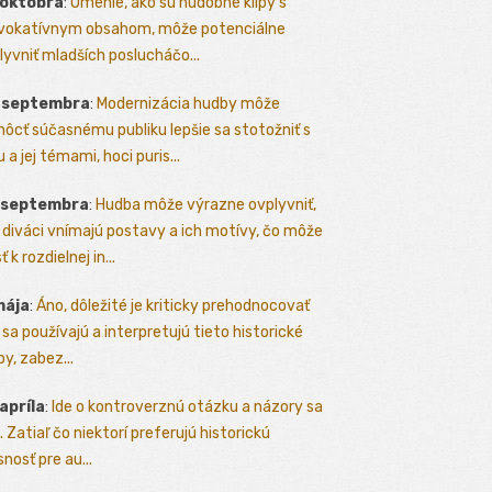
 októbra
:
Umenie, ako sú hudobné klipy s
vokatívnym obsahom, môže potenciálne
lyvniť mladších poslucháčo...
. septembra
:
Modernizácia hudby môže
ôcť súčasnému publiku lepšie sa stotožniť s
 a jej témami, hoci puris...
. septembra
:
Hudba môže výrazne ovplyvniť,
 diváci vnímajú postavy a ich motívy, čo môže
ť k rozdielnej in...
mája
:
Áno, dôležité je kriticky prehodnocovať
 sa používajú a interpretujú tieto historické
y, zabez...
 apríla
:
Ide o kontroverznú otázku a názory sa
a. Zatiaľ čo niektorí preferujú historickú
nosť pre au...