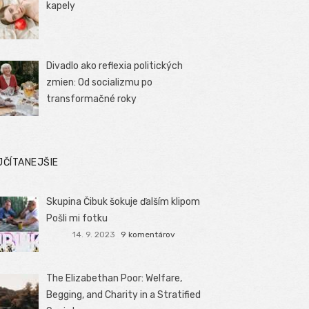
kapely
Divadlo ako reflexia politických
zmien: Od socializmu po
transformačné roky
JČÍTANEJŠIE
Skupina Čibuk šokuje ďalším klipom
Pošli mi fotku
14. 9. 2023
9 komentárov
The Elizabethan Poor: Welfare,
Begging, and Charity in a Stratified