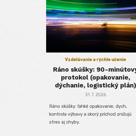
Vzdelávanie a rýchle učenie
Ráno skúšky: 90-minútov
protokol (opakovanie,
dýchanie, logistický plán
Posted
31. 7. 2026
on
Ráno skúšky: ľahké opakovanie, dych,
kontrola výbavy a skorý príchod znižujú
stres aj chyby.