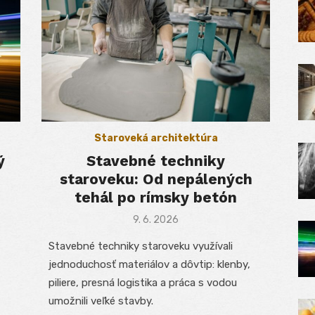
Staroveká architektúra
ý
Stavebné techniky
staroveku: Od nepálených
)
tehál po rímsky betón
Posted
9. 6. 2026
on
Stavebné techniky staroveku využívali
jednoduchosť materiálov a dôvtip: klenby,
piliere, presná logistika a práca s vodou
umožnili veľké stavby.