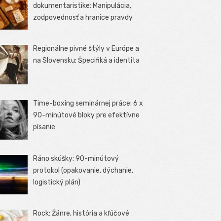
dokumentaristike: Manipulácia,
zodpovednosť a hranice pravdy
Regionálne pivné štýly v Európe a
na Slovensku: Špecifiká a identita
Time-boxing seminárnej práce: 6 x
90-minútové bloky pre efektívne
písanie
Ráno skúšky: 90-minútový
protokol (opakovanie, dýchanie,
logistický plán)
Rock: Žánre, história a kľúčové