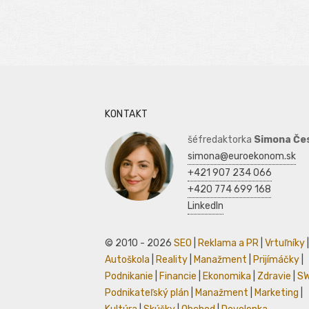
KONTAKT
šéfredaktorka
Simona Če
simona@euroekonom.sk
+421 907 234 066
+420 774 699 168
LinkedIn
© 2010 - 2026
SEO
|
Reklama a PR
|
Vrtuľníky
|
Autoškola
|
Reality
|
Manažment
|
Prijímáčky
|
Podnikanie
|
Financie
|
Ekonomika
|
Zdravie
|
S
Podnikateľský plán
|
Manažment
|
Marketing
|