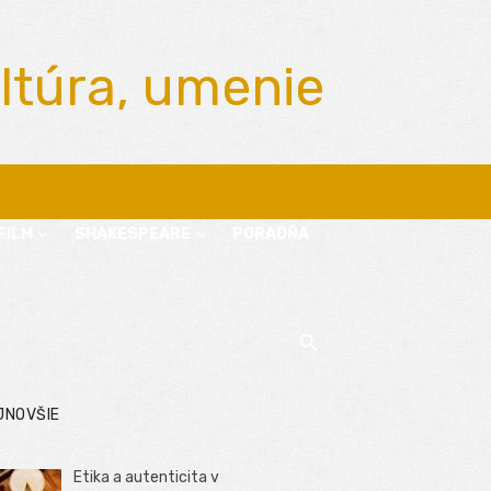
ltúra, umenie
FILM
SHAKESPEARE
PORADŇA
JNOVŠIE
Etika a autenticita v