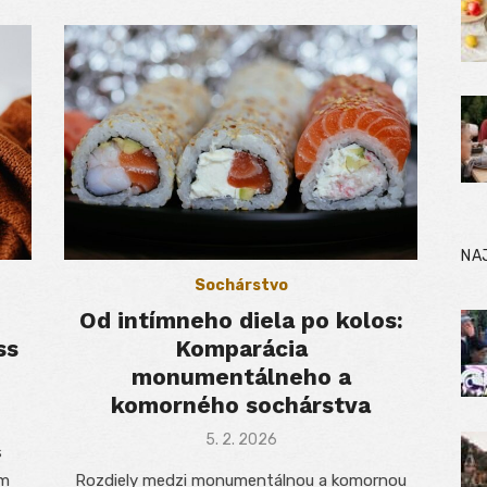
NA
Sochárstvo
Od intímneho diela po kolos:
ss
Komparácia
monumentálneho a
komorného sochárstva
Posted
5. 2. 2026
s
on
ým
Rozdiely medzi monumentálnou a komornou