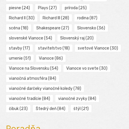
piesne
(24)
Plays
(27)
príroda
(25)
Richard II
(30)
Richard III
(28)
rodina
(87)
scéna
(18)
Shakespeare
(27)
Slovensko
(36)
slovenské Vianoce
(54)
Slovenský raj
(20)
stavby
(17)
staviteľstvo
(18)
svetové Vianoce
(30)
umenie
(51)
Vianoce
(86)
Vianoce na Slovensku
(54)
Vianoce vo svete
(30)
vianočná atmosféra
(84)
vianočné darčeky vianočné koledy
(78)
vianočné tradície
(84)
vianočné zvyky
(84)
čibuk
(23)
Štedrý deň
(84)
štýl
(21)
Poradňa