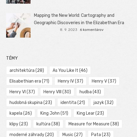
Mapping the New World: Cartography and
Geographic Discoveries in the Elizabethan Era
8. 9. 2023
6 komentárov
TÉMY
architektúra
(28)
As You Like It
(46)
Elisabethian era
(71)
Henry IV
(37)
Henry V
(37)
Henry VI
(37)
Henry VIII
(30)
hudba
(43)
hudobná skupina
(23)
identita
(21)
jazyk
(32)
kapela
(26)
King John
(51)
King Lear
(23)
klipy
(23)
kultúra
(38)
Measure for Measure
(38)
moderné záhrady
(20)
Music
(27)
Pata
(23)