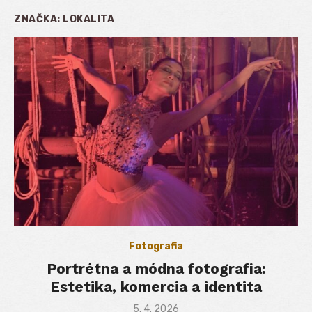
ZNAČKA:
LOKALITA
Fotografia
Portrétna a módna fotografia:
Estetika, komercia a identita
Posted
5. 4. 2026