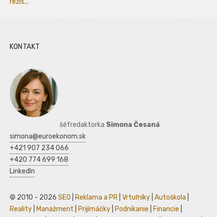
režis...
KONTAKT
šéfredaktorka
Simona Česaná
simona@euroekonom.sk
+421 907 234 066
+420 774 699 168
LinkedIn
© 2010 - 2026
SEO
|
Reklama a PR
|
Vrtuľníky
|
Autoškola
|
Reality
|
Manažment
|
Prijímáčky
|
Podnikanie
|
Financie
|