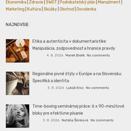
Ekonomika
|
Zdravie
|
SWOT
|
Podnikateľský plán
|
Manažment
|
Marketing
|
Kultúra
|
Skúšky
|
Obchod
|
Dovolenka
NAJNOVŠIE
Etika a autenticita v dokumentaristike:
Manipulácia, zodpovednosť a hranice pravdy
4. 8. 2026
Marek Bielik
No comments
Regionálne pivné štýly v Európe a na Slovensku:
Špecifiká a identita
3. 8. 2026
Lukáš Kroc
No comments
Time-boxing seminárnej práce: 6 x 90-minútové
bloky pre efektívne písanie
3. 8. 2026
Natália Šimková
No comments