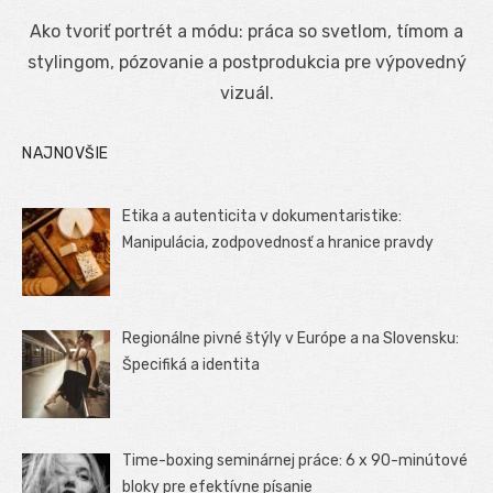
on
Ako tvoriť portrét a módu: práca so svetlom, tímom a
stylingom, pózovanie a postprodukcia pre výpovedný
vizuál.
NAJNOVŠIE
Etika a autenticita v dokumentaristike:
Manipulácia, zodpovednosť a hranice pravdy
Regionálne pivné štýly v Európe a na Slovensku:
Špecifiká a identita
Time-boxing seminárnej práce: 6 x 90-minútové
bloky pre efektívne písanie