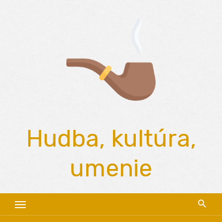
Skip
to
content
Hudba, kultúra,
umenie