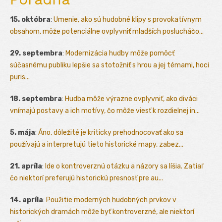
15. októbra
:
Umenie, ako sú hudobné klipy s provokatívnym
obsahom, môže potenciálne ovplyvniť mladších poslucháčo...
29. septembra
:
Modernizácia hudby môže pomôcť
súčasnému publiku lepšie sa stotožniť s hrou a jej témami, hoci
puris...
18. septembra
:
Hudba môže výrazne ovplyvniť, ako diváci
vnímajú postavy a ich motívy, čo môže viesť k rozdielnej in...
5. mája
:
Áno, dôležité je kriticky prehodnocovať ako sa
používajú a interpretujú tieto historické mapy, zabez...
21. apríla
:
Ide o kontroverznú otázku a názory sa líšia. Zatiaľ
čo niektorí preferujú historickú presnosť pre au...
14. apríla
:
Použitie moderných hudobných prvkov v
historických dramách môže byť kontroverzné, ale niektorí