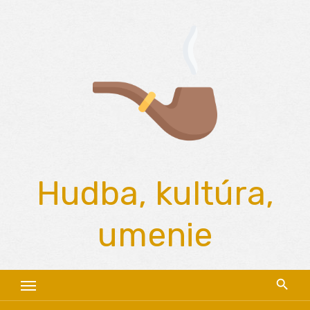
Skip
to
content
Hudba, kultúra,
umenie