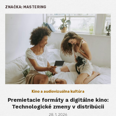
ZNAČKA:
MASTERING
Kino a audiovizuálna kultúra
Premietacie formáty a digitálne kino:
Technologické zmeny v distribúcii
Posted
28. 1. 2026