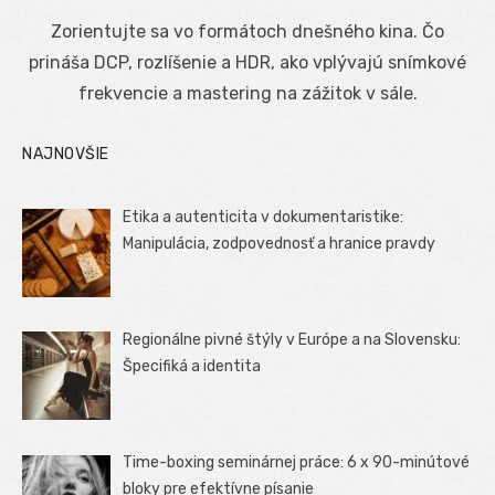
on
Zorientujte sa vo formátoch dnešného kina. Čo
prináša DCP, rozlíšenie a HDR, ako vplývajú snímkové
frekvencie a mastering na zážitok v sále.
NAJNOVŠIE
Etika a autenticita v dokumentaristike:
Manipulácia, zodpovednosť a hranice pravdy
Regionálne pivné štýly v Európe a na Slovensku:
Špecifiká a identita
Time-boxing seminárnej práce: 6 x 90-minútové
bloky pre efektívne písanie