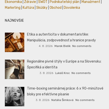
Ekonomika
|
Zdravie
|
SWOT
|
Podnikateľský plán
|
Manažment
|
Marketing
|
Kultúra
|
Skúšky
|
Obchod
|
Dovolenka
NAJNOVŠIE
Etika a autenticita v dokumentaristike:
Manipulácia, zodpovednosť a hranice pravdy
4. 8. 2026
Marek Bielik
No comments
Regionálne pivné štýly v Európe a na Slovensku:
Špecifiká a identita
3. 8. 2026
Lukáš Kroc
No comments
Time-boxing seminárnej práce: 6 x 90-minútové
bloky pre efektívne písanie
3. 8. 2026
Natália Šimková
No comments