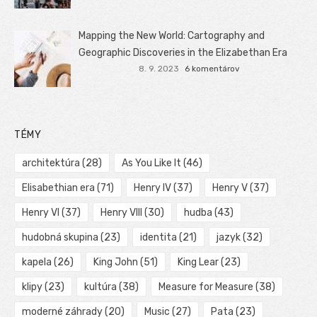
Mapping the New World: Cartography and
Geographic Discoveries in the Elizabethan Era
8. 9. 2023
6 komentárov
TÉMY
architektúra
(28)
As You Like It
(46)
Elisabethian era
(71)
Henry IV
(37)
Henry V
(37)
Henry VI
(37)
Henry VIII
(30)
hudba
(43)
hudobná skupina
(23)
identita
(21)
jazyk
(32)
kapela
(26)
King John
(51)
King Lear
(23)
klipy
(23)
kultúra
(38)
Measure for Measure
(38)
moderné záhrady
(20)
Music
(27)
Pata
(23)