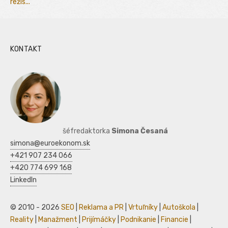
režis...
KONTAKT
šéfredaktorka
Simona Česaná
simona@euroekonom.sk
+421 907 234 066
+420 774 699 168
LinkedIn
© 2010 - 2026
SEO
|
Reklama a PR
|
Vrtuľníky
|
Autoškola
|
Reality
|
Manažment
|
Prijímáčky
|
Podnikanie
|
Financie
|