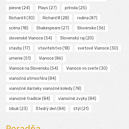
piesne
(24)
Plays
(27)
príroda
(25)
Richard II
(30)
Richard III
(28)
rodina
(87)
scéna
(18)
Shakespeare
(27)
Slovensko
(36)
slovenské Vianoce
(54)
Slovenský raj
(20)
stavby
(17)
staviteľstvo
(18)
svetové Vianoce
(30)
umenie
(51)
Vianoce
(86)
Vianoce na Slovensku
(54)
Vianoce vo svete
(30)
vianočná atmosféra
(84)
vianočné darčeky vianočné koledy
(78)
vianočné tradície
(84)
vianočné zvyky
(84)
čibuk
(23)
Štedrý deň
(84)
štýl
(21)
Poradňa