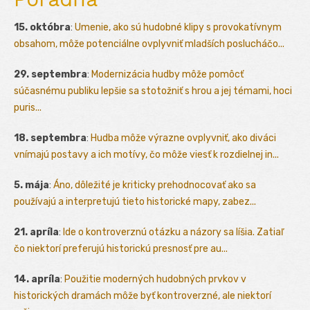
15. októbra
:
Umenie, ako sú hudobné klipy s provokatívnym
obsahom, môže potenciálne ovplyvniť mladších poslucháčo...
29. septembra
:
Modernizácia hudby môže pomôcť
súčasnému publiku lepšie sa stotožniť s hrou a jej témami, hoci
puris...
18. septembra
:
Hudba môže výrazne ovplyvniť, ako diváci
vnímajú postavy a ich motívy, čo môže viesť k rozdielnej in...
5. mája
:
Áno, dôležité je kriticky prehodnocovať ako sa
používajú a interpretujú tieto historické mapy, zabez...
21. apríla
:
Ide o kontroverznú otázku a názory sa líšia. Zatiaľ
čo niektorí preferujú historickú presnosť pre au...
14. apríla
:
Použitie moderných hudobných prvkov v
historických dramách môže byť kontroverzné, ale niektorí