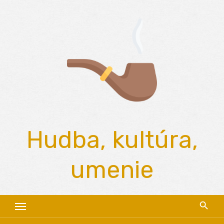
Skip
to
content
Hudba, kultúra,
umenie