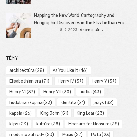
Mapping the New World: Cartography and
Geographic Discoveries in the Elizabethan Era
8. 9. 2023
6 komentárov
TÉMY
architektúra
(28)
As You Like It
(46)
Elisabethian era
(71)
Henry IV
(37)
Henry V
(37)
Henry VI
(37)
Henry VIII
(30)
hudba
(43)
hudobná skupina
(23)
identita
(21)
jazyk
(32)
kapela
(26)
King John
(51)
King Lear
(23)
klipy
(23)
kultúra
(38)
Measure for Measure
(38)
moderné záhrady
(20)
Music
(27)
Pata
(23)