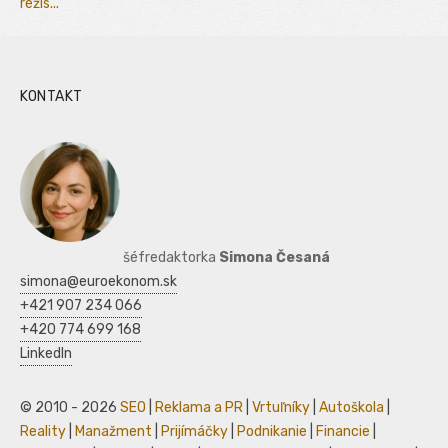
režis...
KONTAKT
šéfredaktorka
Simona Česaná
simona@euroekonom.sk
+421 907 234 066
+420 774 699 168
LinkedIn
© 2010 - 2026
SEO
|
Reklama a PR
|
Vrtuľníky
|
Autoškola
|
Reality
|
Manažment
|
Prijímáčky
|
Podnikanie
|
Financie
|