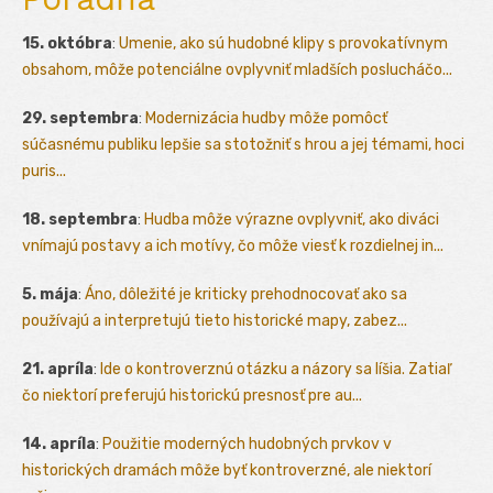
15. októbra
:
Umenie, ako sú hudobné klipy s provokatívnym
obsahom, môže potenciálne ovplyvniť mladších poslucháčo...
29. septembra
:
Modernizácia hudby môže pomôcť
súčasnému publiku lepšie sa stotožniť s hrou a jej témami, hoci
puris...
18. septembra
:
Hudba môže výrazne ovplyvniť, ako diváci
vnímajú postavy a ich motívy, čo môže viesť k rozdielnej in...
5. mája
:
Áno, dôležité je kriticky prehodnocovať ako sa
používajú a interpretujú tieto historické mapy, zabez...
21. apríla
:
Ide o kontroverznú otázku a názory sa líšia. Zatiaľ
čo niektorí preferujú historickú presnosť pre au...
14. apríla
:
Použitie moderných hudobných prvkov v
historických dramách môže byť kontroverzné, ale niektorí