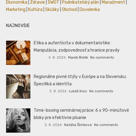
Ekonomika
|
Zdravie
|
SWOT
|
Podnikateľský plán
|
Manažment
|
Marketing
|
Kultúra
|
Skúšky
|
Obchod
|
Dovolenka
NAJNOVŠIE
Etika a autenticita v dokumentaristike:
Manipulácia, zodpovednosť a hranice pravdy
4. 8. 2026
Marek Bielik
No comments
Regionálne pivné štýly v Európe a na Slovensku:
Špecifiká a identita
3. 8. 2026
Lukáš Kroc
No comments
Time-boxing seminárnej práce: 6 x 90-minútové
bloky pre efektívne písanie
3. 8. 2026
Natália Šimková
No comments