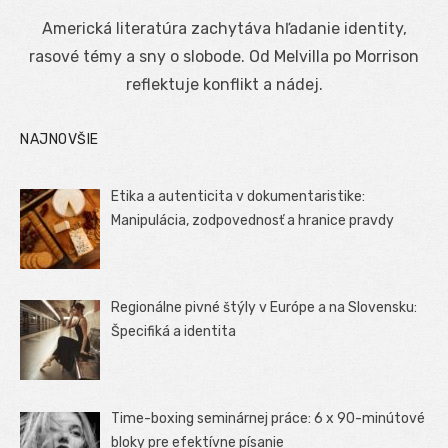
on
Americká literatúra zachytáva hľadanie identity,
rasové témy a sny o slobode. Od Melvilla po Morrison
reflektuje konflikt a nádej.
NAJNOVŠIE
Etika a autenticita v dokumentaristike:
Manipulácia, zodpovednosť a hranice pravdy
Regionálne pivné štýly v Európe a na Slovensku:
Špecifiká a identita
Time-boxing seminárnej práce: 6 x 90-minútové
bloky pre efektívne písanie