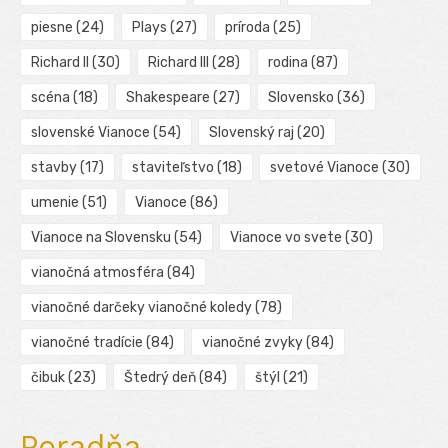
piesne
(24)
Plays
(27)
príroda
(25)
Richard II
(30)
Richard III
(28)
rodina
(87)
scéna
(18)
Shakespeare
(27)
Slovensko
(36)
slovenské Vianoce
(54)
Slovenský raj
(20)
stavby
(17)
staviteľstvo
(18)
svetové Vianoce
(30)
umenie
(51)
Vianoce
(86)
Vianoce na Slovensku
(54)
Vianoce vo svete
(30)
vianočná atmosféra
(84)
vianočné darčeky vianočné koledy
(78)
vianočné tradície
(84)
vianočné zvyky
(84)
čibuk
(23)
Štedrý deň
(84)
štýl
(21)
Poradňa