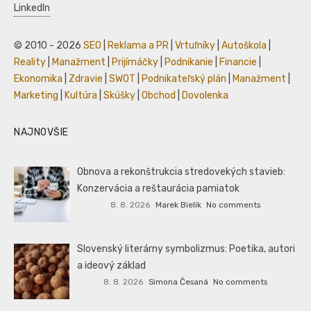
LinkedIn
© 2010 - 2026
SEO
|
Reklama a PR
|
Vrtuľníky
|
Autoškola
|
Reality
|
Manažment
|
Prijímáčky
|
Podnikanie
|
Financie
|
Ekonomika
|
Zdravie
|
SWOT
|
Podnikateľský plán
|
Manažment
|
Marketing
|
Kultúra
|
Skúšky
|
Obchod
|
Dovolenka
NAJNOVŠIE
Obnova a rekonštrukcia stredovekých stavieb:
Konzervácia a reštaurácia pamiatok
8. 8. 2026
Marek Bielik
No comments
Slovenský literárny symbolizmus: Poetika, autori
a ideový základ
8. 8. 2026
Simona Česaná
No comments