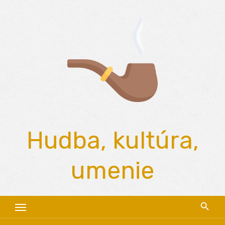
Skip
to
content
Hudba, kultúra,
umenie