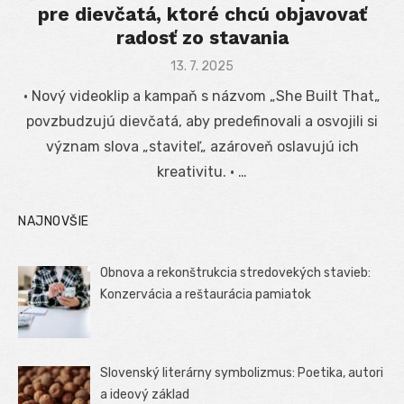
pre dievčatá, ktoré chcú objavovať
radosť zo stavania
Posted
13. 7. 2025
on
· Nový videoklip a kampaň s názvom „She Built That„
povzbudzujú dievčatá, aby predefinovali a osvojili si
význam slova „staviteľ„ azároveň oslavujú ich
kreativitu. · …
NAJNOVŠIE
Obnova a rekonštrukcia stredovekých stavieb:
Konzervácia a reštaurácia pamiatok
Slovenský literárny symbolizmus: Poetika, autori
a ideový základ