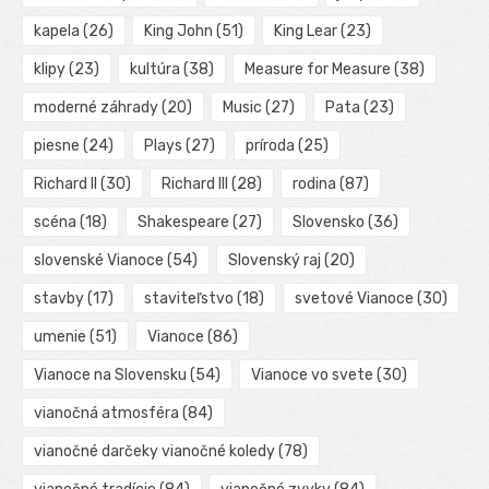
kapela
(26)
King John
(51)
King Lear
(23)
klipy
(23)
kultúra
(38)
Measure for Measure
(38)
moderné záhrady
(20)
Music
(27)
Pata
(23)
piesne
(24)
Plays
(27)
príroda
(25)
Richard II
(30)
Richard III
(28)
rodina
(87)
scéna
(18)
Shakespeare
(27)
Slovensko
(36)
slovenské Vianoce
(54)
Slovenský raj
(20)
stavby
(17)
staviteľstvo
(18)
svetové Vianoce
(30)
umenie
(51)
Vianoce
(86)
Vianoce na Slovensku
(54)
Vianoce vo svete
(30)
vianočná atmosféra
(84)
vianočné darčeky vianočné koledy
(78)