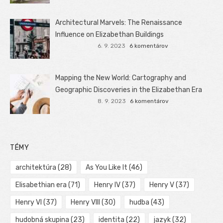
Architectural Marvels: The Renaissance
Influence on Elizabethan Buildings
6. 9. 2023
6 komentárov
Mapping the New World: Cartography and
Geographic Discoveries in the Elizabethan Era
8. 9. 2023
6 komentárov
TÉMY
architektúra
(28)
As You Like It
(46)
Elisabethian era
(71)
Henry IV
(37)
Henry V
(37)
Henry VI
(37)
Henry VIII
(30)
hudba
(43)
hudobná skupina
(23)
identita
(22)
jazyk
(32)