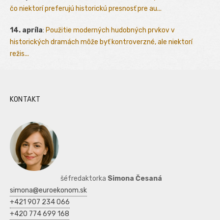
čo niektorí preferujú historickú presnosť pre au...
14. apríla
:
Použitie moderných hudobných prvkov v
historických dramách môže byť kontroverzné, ale niektorí
režis...
KONTAKT
šéfredaktorka
Simona Česaná
simona@euroekonom.sk
+421 907 234 066
+420 774 699 168