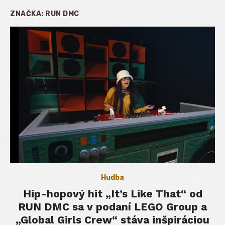
ZNAČKA:
RUN DMC
Hudba
Hip-hopový hit „It’s Like That“ od
RUN DMC sa v podaní LEGO Group a
„Global Girls Crew“ stáva inšpiráciou