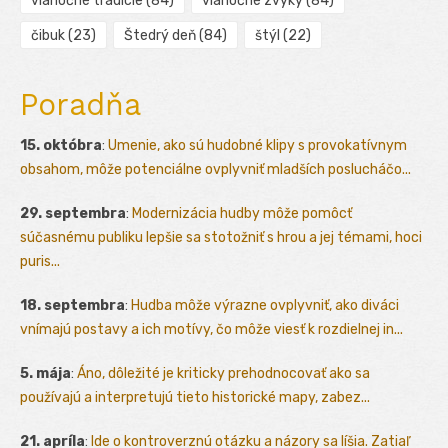
vianočné tradície
(84)
vianočné zvyky
(84)
čibuk
(23)
Štedrý deň
(84)
štýl
(22)
Poradňa
15. októbra
:
Umenie, ako sú hudobné klipy s provokatívnym
obsahom, môže potenciálne ovplyvniť mladších poslucháčo...
29. septembra
:
Modernizácia hudby môže pomôcť
súčasnému publiku lepšie sa stotožniť s hrou a jej témami, hoci
puris...
18. septembra
:
Hudba môže výrazne ovplyvniť, ako diváci
vnímajú postavy a ich motívy, čo môže viesť k rozdielnej in...
5. mája
:
Áno, dôležité je kriticky prehodnocovať ako sa
používajú a interpretujú tieto historické mapy, zabez...
21. apríla
:
Ide o kontroverznú otázku a názory sa líšia. Zatiaľ