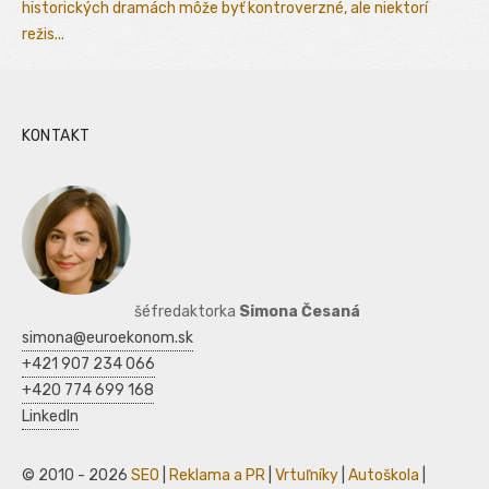
historických dramách môže byť kontroverzné, ale niektorí
režis...
KONTAKT
šéfredaktorka
Simona Česaná
simona@euroekonom.sk
+421 907 234 066
+420 774 699 168
LinkedIn
© 2010 - 2026
SEO
|
Reklama a PR
|
Vrtuľníky
|
Autoškola
|