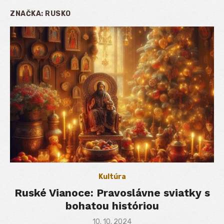
ZNAČKA:
RUSKO
Kultúra
Ruské Vianoce: Pravoslávne sviatky s
bohatou históriou
Posted
10. 10. 2024