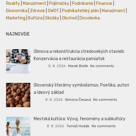
Reality
|
Manažment
|
Prijímáčky
|
Podnikanie
|
Financie
|
Ekonomika
|
Zdravie
|
SWOT
|
Podnikateľský plán
|
Manažment
|
Marketing
|
Kultúra
|
Skúšky
|
Obchod
|
Dovolenka
NAJNOVŠIE
Obnova a rekonštrukcia stredovekých stavieb:
Konzervácia a reštaurácia pamiatok
8. 8. 2026
Marek Bielik
No comments
Slovenský literárny symbolizmus: Poetika, autori
a ideový základ
8. 8. 2026
Simona Česaná
No comments
Mestská kultúra: Vývoj, fenomény a subkultúry
8. 8. 2026
Tomáš Hudák
No comments