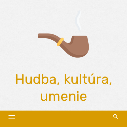
Skip
to
content
Hudba, kultúra,
umenie