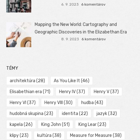
6. 9. 2023
6 komentárov
Mapping the New World: Cartography and
Geographic Discoveries in the Elizabethan Era
8. 9. 2023
6 komentárov
TÉMY
architektúra
(28)
As You Like It
(46)
Elisabethian era
(71)
Henry IV
(37)
Henry V
(37)
Henry VI
(37)
Henry VIII
(30)
hudba
(43)
hudobná skupina
(23)
identita
(22)
jazyk
(32)
kapela
(26)
King John
(51)
King Lear
(23)
klipy
(23)
kultúra
(38)
Measure for Measure
(38)