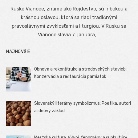
on
Ruské Vianoce, známe ako Rojdestvo, sú hlbokou a
krásnou oslavou, ktorá sa riadi tradičnými
pravoslávnymi zvyklosťami a liturgiou. V Rusku sa
Vianoce slávia 7. januára, …
NAJNOVŠIE
Obnova a rekonštrukcia stredovekých stavieb:
Konzervácia a reštaurácia pamiatok
Slovenský literárny symbolizmus: Poetika, autori
a ideový základ
Mestská kultúra: Vývoj, fenomény a subkultúry