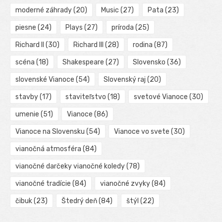
moderné záhrady
(20)
Music
(27)
Pata
(23)
piesne
(24)
Plays
(27)
príroda
(25)
Richard II
(30)
Richard III
(28)
rodina
(87)
scéna
(18)
Shakespeare
(27)
Slovensko
(36)
slovenské Vianoce
(54)
Slovenský raj
(20)
stavby
(17)
staviteľstvo
(18)
svetové Vianoce
(30)
umenie
(51)
Vianoce
(86)
Vianoce na Slovensku
(54)
Vianoce vo svete
(30)
vianočná atmosféra
(84)
vianočné darčeky vianočné koledy
(78)
vianočné tradície
(84)
vianočné zvyky
(84)
čibuk
(23)
Štedrý deň
(84)
štýl
(22)