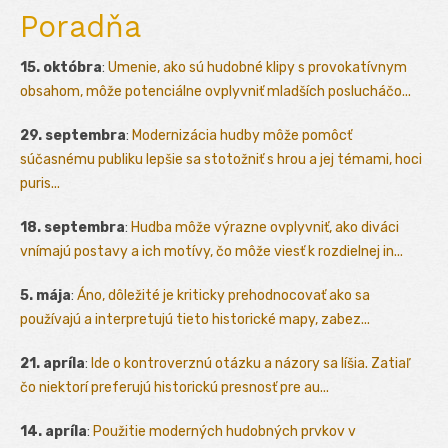
Poradňa
15. októbra
:
Umenie, ako sú hudobné klipy s provokatívnym
obsahom, môže potenciálne ovplyvniť mladších poslucháčo...
29. septembra
:
Modernizácia hudby môže pomôcť
súčasnému publiku lepšie sa stotožniť s hrou a jej témami, hoci
puris...
18. septembra
:
Hudba môže výrazne ovplyvniť, ako diváci
vnímajú postavy a ich motívy, čo môže viesť k rozdielnej in...
5. mája
:
Áno, dôležité je kriticky prehodnocovať ako sa
používajú a interpretujú tieto historické mapy, zabez...
21. apríla
:
Ide o kontroverznú otázku a názory sa líšia. Zatiaľ
čo niektorí preferujú historickú presnosť pre au...
14. apríla
:
Použitie moderných hudobných prvkov v