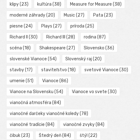
klipy
(23)
kultúra
(38)
Measure for Measure
(38)
moderné záhrady
(20)
Music
(27)
Pata
(23)
piesne
(24)
Plays
(27)
príroda
(25)
Richard II
(30)
Richard III
(28)
rodina
(87)
scéna
(18)
Shakespeare
(27)
Slovensko
(36)
slovenské Vianoce
(54)
Slovenský raj
(20)
stavby
(17)
staviteľstvo
(18)
svetové Vianoce
(30)
umenie
(51)
Vianoce
(86)
Vianoce na Slovensku
(54)
Vianoce vo svete
(30)
vianočná atmosféra
(84)
vianočné darčeky vianočné koledy
(78)
vianočné tradície
(84)
vianočné zvyky
(84)
čibuk
(23)
Štedrý deň
(84)
štýl
(22)