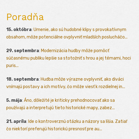
Poradňa
15. októbra
:
Umenie, ako sú hudobné klipy s provokatívnym
obsahom, môže potenciálne ovplyvniť mladších poslucháčo...
29. septembra
:
Modernizácia hudby môže pomôcť
súčasnému publiku lepšie sa stotožniť s hrou a jej témami, hoci
puris...
18. septembra
:
Hudba môže výrazne ovplyvniť, ako diváci
vnímajú postavy a ich motívy, čo môže viesť k rozdielnej in...
5. mája
:
Áno, dôležité je kriticky prehodnocovať ako sa
používajú a interpretujú tieto historické mapy, zabez...
21. apríla
:
Ide o kontroverznú otázku a názory sa líšia. Zatiaľ
čo niektorí preferujú historickú presnosť pre au...