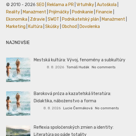
© 2010 - 2026
SEO
|
Reklama a PR
|
Vrtuľníky
|
Autoškola
|
Reality
|
Manažment
|
Prijímáčky
|
Podnikanie
|
Financie
|
Ekonomika
|
Zdravie
|
SWOT
|
Podnikateľský plán
|
Manažment
|
Marketing
|
Kultúra
|
Skúšky
|
Obchod
|
Dovolenka
NAJNOVŠIE
Mestská kultúra: Vývoj, fenomény a subkultúry
8. 8. 2026
Tomáš Hudák
No comments
Baroková próza a kazateľská literatúra:
Didaktika, náboženstvo a forma
8. 8. 2026
Lucie Čermáková
No comments
Reflexia spoločenských zmien a identity:
Literatúra po páde totality