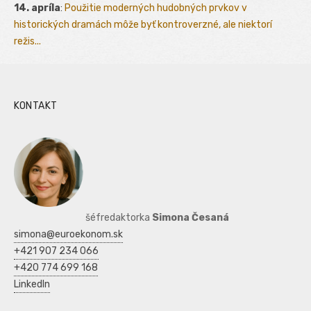
14. apríla
:
Použitie moderných hudobných prvkov v
historických dramách môže byť kontroverzné, ale niektorí
režis...
KONTAKT
šéfredaktorka
Simona Česaná
simona@euroekonom.sk
+421 907 234 066
+420 774 699 168
LinkedIn