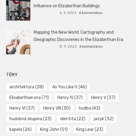
Influence on Elizabethan Buildings
6. 9. 2023
6 komentárov
Mapping the New World: Cartography and
Geographic Discoveries in the Elizabethan Era
8. 9. 2023
6 komentárov
TÉMY
architektúra
(28)
As You Like It
(46)
Elisabethian era
(71)
Henry IV
(37)
Henry V
(37)
Henry VI
(37)
Henry VIII
(30)
hudba
(43)
hudobná skupina
(23)
identita
(22)
jazyk
(32)
kapela
(26)
King John
(51)
King Lear
(23)