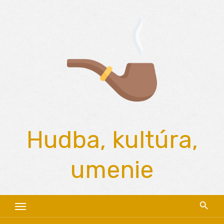
Skip
to
content
Hudba, kultúra,
umenie