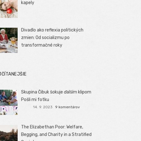
kapely
Divadlo ako reflexia politických
zmien: Od socializmu po
transformačné roky
JČÍTANEJŠIE
Skupina Čibuk šokuje ďalším klipom
Pošli mi fotku
14. 9. 2023
9 komentárov
The Elizabethan Poor: Welfare,
Begging, and Charity in a Stratified