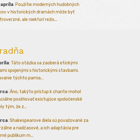
 apríla
:
Použitie moderných hudobných
kov v historických dramách môže byť
roverzné, ale niektorí režis...
radňa
príla
:
Táto otázka sa zaoberá etickými
ami spojenými s historickými stavbami.
avanie týchto pamia...
arca
:
Áno, takýto prístup k charite mohol
ciálne posilňovať existujúce spoločenské
ly tým, že z...
arca
:
Shakespearove diela sú považované za
rzálne a nadčasové, a ich adaptácia pre
né publikum m...