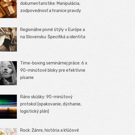
dokumentaristike: Manipulácia,
zodpovednosť a hranice pravdy
Regionálne pivné štýly v Európe a
na Slovensku: Špecifiká a identita
Time-boxing seminárnej práce: 6 x
90-minútové bloky pre efektívne
písanie
Ráno skúšky: 90-minútový
protokol (opakovanie, dýchanie,
logistický plán)
Rock: Žánre, história a kľúčové