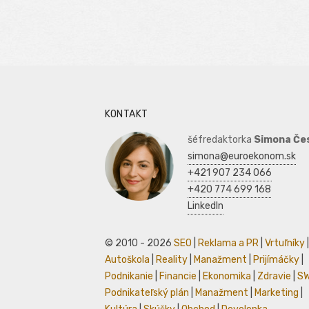
KONTAKT
šéfredaktorka
Simona Če
simona@euroekonom.sk
+421 907 234 066
+420 774 699 168
LinkedIn
© 2010 - 2026
SEO
|
Reklama a PR
|
Vrtuľníky
|
Autoškola
|
Reality
|
Manažment
|
Prijímáčky
|
Podnikanie
|
Financie
|
Ekonomika
|
Zdravie
|
S
Podnikateľský plán
|
Manažment
|
Marketing
|