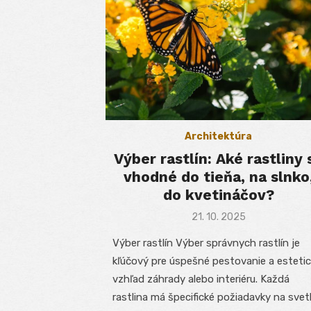
Architektúra
Výber rastlín: Aké rastliny 
vhodné do tieňa, na slnko
do kvetináčov?
Posted
21. 10. 2025
on
Výber rastlín Výber správnych rastlín je
kľúčový pre úspešné pestovanie a esteti
vzhľad záhrady alebo interiéru. Každá
rastlina má špecifické požiadavky na svet