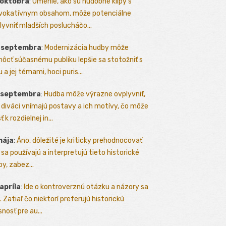
 októbra
:
Umenie, ako sú hudobné klipy s
vokatívnym obsahom, môže potenciálne
lyvniť mladších poslucháčo...
. septembra
:
Modernizácia hudby môže
ôcť súčasnému publiku lepšie sa stotožniť s
 a jej témami, hoci puris...
. septembra
:
Hudba môže výrazne ovplyvniť,
 diváci vnímajú postavy a ich motívy, čo môže
ť k rozdielnej in...
mája
:
Áno, dôležité je kriticky prehodnocovať
 sa používajú a interpretujú tieto historické
y, zabez...
 apríla
:
Ide o kontroverznú otázku a názory sa
a. Zatiaľ čo niektorí preferujú historickú
nosť pre au...