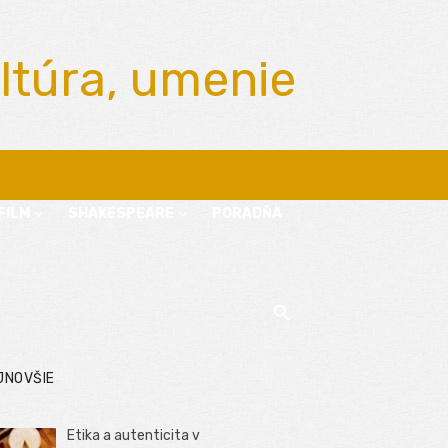
ltúra, umenie
FILM
SHAKESPEARE
PORADŇA
JNOVŠIE
Etika a autenticita v