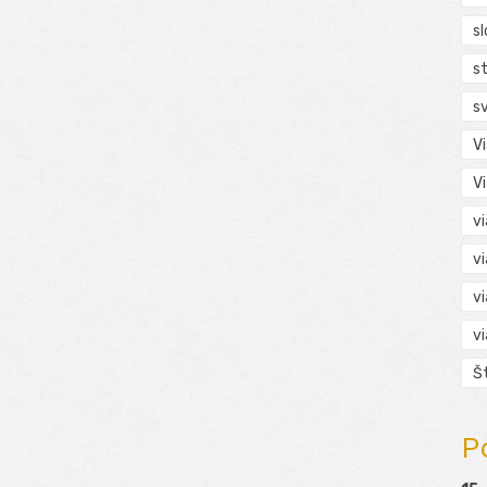
s
s
s
V
V
v
v
v
v
Š
P