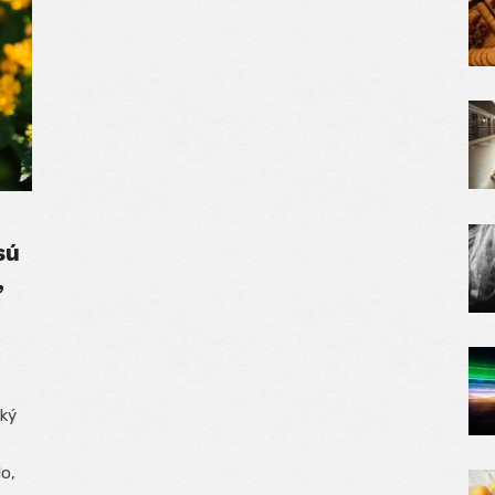
sú
,
cký
lo,