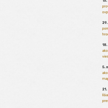
15.
pro
ovp
29
pom
hrou
18
ako
vies
5. 
ako
map
21.
líši
pres