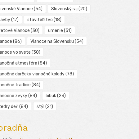
lovenské Vianoce
(54)
Slovenský raj
(20)
tavby
(17)
staviteľstvo
(18)
vetové Vianoce
(30)
umenie
(51)
ianoce
(86)
Vianoce na Slovensku
(54)
ianoce vo svete
(30)
ianočná atmosféra
(84)
ianočné darčeky vianočné koledy
(78)
ianočné tradície
(84)
ianočné zvyky
(84)
čibuk
(23)
tedrý deň
(84)
štýl
(21)
oradňa