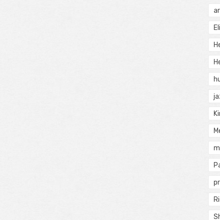
a
El
H
He
h
j
Ki
M
m
P
pr
Ri
S