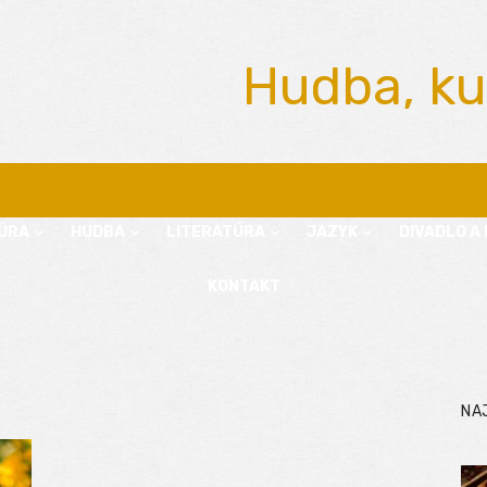
Hudba, ku
ÚRA
HUDBA
LITERATÚRA
JAZYK
DIVADLO A 
KONTAKT
NA