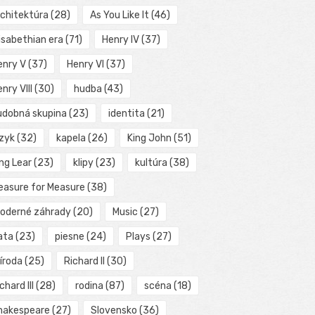
rchitektúra
(28)
As You Like It
(46)
isabethian era
(71)
Henry IV
(37)
enry V
(37)
Henry VI
(37)
nry VIII
(30)
hudba
(43)
udobná skupina
(23)
identita
(21)
azyk
(32)
kapela
(26)
King John
(51)
ng Lear
(23)
klipy
(23)
kultúra
(38)
easure for Measure
(38)
oderné záhrady
(20)
Music
(27)
ata
(23)
piesne
(24)
Plays
(27)
íroda
(25)
Richard II
(30)
chard III
(28)
rodina
(87)
scéna
(18)
hakespeare
(27)
Slovensko
(36)