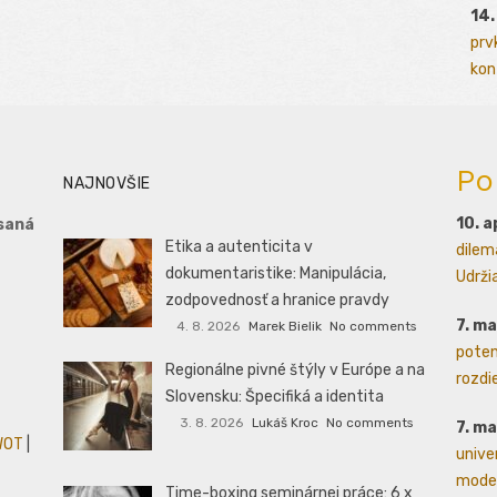
14.
prv
kont
Po
NAJNOVŠIE
10. a
saná
Etika a autenticita v
dilem
dokumentaristike: Manipulácia,
Udrži
zodpovednosť a hranice pravdy
7. m
4. 8. 2026
Marek Bielik
No comments
poten
Regionálne pivné štýly v Európe a na
rozdie
Slovensku: Špecifiká a identita
3. 8. 2026
Lukáš Kroc
No comments
7. m
WOT
|
unive
moder
Time-boxing seminárnej práce: 6 x