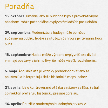
Poradňa
15. októbra
:
Umenie, ako sú hudobné klipy s provokatívnym
obsahom, môže potenciálne ovplyvniť mladších poslucháčo...
29. septembra
:
Modernizácia hudby môže pomôcť
súčasnému publiku lepšie sa stotožniť s hrou a jej témami, hoci
puris...
18. septembra
:
Hudba môže výrazne ovplyvniť, ako diváci
vnímajú postavy a ich motívy, čo môže viesť k rozdielnej in...
5. mája
:
Áno, dôležité je kriticky prehodnocovať ako sa
používajú a interpretujú tieto historické mapy, zabez...
21. apríla
:
Ide o kontroverznú otázku a názory sa líšia. Zatiaľ
čo niektorí preferujú historickú presnosť pre au...
14. apríla
:
Použitie moderných hudobných prvkov v