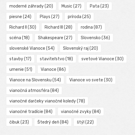
moderné záhrady
(20)
Music
(27)
Pata
(23)
piesne
(24)
Plays
(27)
príroda
(25)
Richard II
(30)
Richard III
(28)
rodina
(87)
scéna
(18)
Shakespeare
(27)
Slovensko
(36)
slovenské Vianoce
(54)
Slovenský raj
(20)
stavby
(17)
staviteľstvo
(18)
svetové Vianoce
(30)
umenie
(51)
Vianoce
(86)
Vianoce na Slovensku
(54)
Vianoce vo svete
(30)
vianočná atmosféra
(84)
vianočné darčeky vianočné koledy
(78)
vianočné tradície
(84)
vianočné zvyky
(84)
čibuk
(23)
Štedrý deň
(84)
štýl
(22)