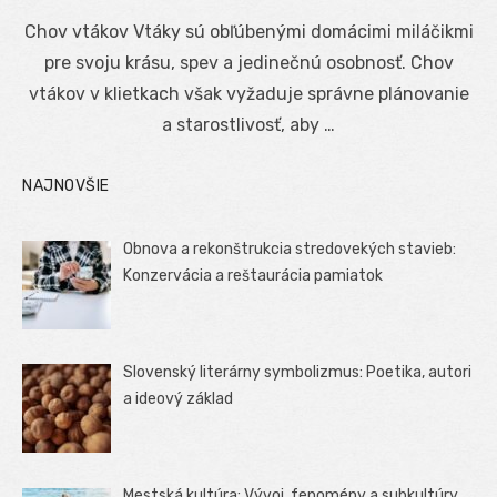
on
Chov vtákov Vtáky sú obľúbenými domácimi miláčikmi
pre svoju krásu, spev a jedinečnú osobnosť. Chov
vtákov v klietkach však vyžaduje správne plánovanie
a starostlivosť, aby …
NAJNOVŠIE
Obnova a rekonštrukcia stredovekých stavieb:
Konzervácia a reštaurácia pamiatok
Slovenský literárny symbolizmus: Poetika, autori
a ideový základ
Mestská kultúra: Vývoj, fenomény a subkultúry