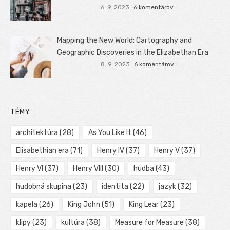
6. 9. 2023
6 komentárov
Mapping the New World: Cartography and
Geographic Discoveries in the Elizabethan Era
8. 9. 2023
6 komentárov
TÉMY
architektúra
(28)
As You Like It
(46)
Elisabethian era
(71)
Henry IV
(37)
Henry V
(37)
Henry VI
(37)
Henry VIII
(30)
hudba
(43)
hudobná skupina
(23)
identita
(22)
jazyk
(32)
kapela
(26)
King John
(51)
King Lear
(23)
klipy
(23)
kultúra
(38)
Measure for Measure
(38)