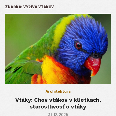
ZNAČKA:
VÝŽIVA VTÁKOV
Architektúra
Vtáky: Chov vtákov v klietkach,
starostlivosť o vtáky
Posted
31. 12. 2025