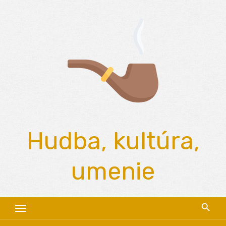
Skip
to
content
Hudba, kultúra,
umenie