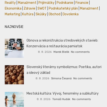
Reality
|
Manažment
|
Prijímáčky
|
Podnikanie
|
Financie
|
Ekonomika
|
Zdravie
|
SWOT
|
Podnikateľský plán
|
Manažment
|
Marketing
|
Kultúra
|
Skúšky
|
Obchod
|
Dovolenka
NAJNOVŠIE
Obnova a rekonštrukcia stredovekých stavieb:
Konzervácia a reštaurácia pamiatok
8. 8. 2026
Marek Bielik
No comments
Slovenský literárny symbolizmus: Poetika, autori
a ideový základ
8. 8. 2026
Simona Česaná
No comments
Mestská kultúra: Vývoj, fenomény a subkultúry
8. 8. 2026
Tomáš Hudák
No comments