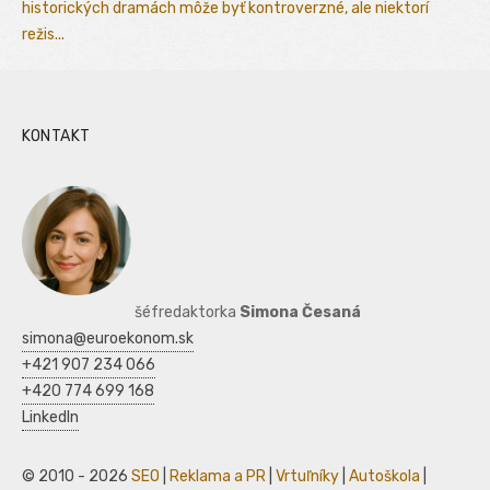
historických dramách môže byť kontroverzné, ale niektorí
režis...
KONTAKT
šéfredaktorka
Simona Česaná
simona@euroekonom.sk
+421 907 234 066
+420 774 699 168
LinkedIn
© 2010 - 2026
SEO
|
Reklama a PR
|
Vrtuľníky
|
Autoškola
|