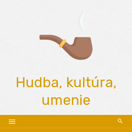
Skip
to
content
Hudba, kultúra,
umenie