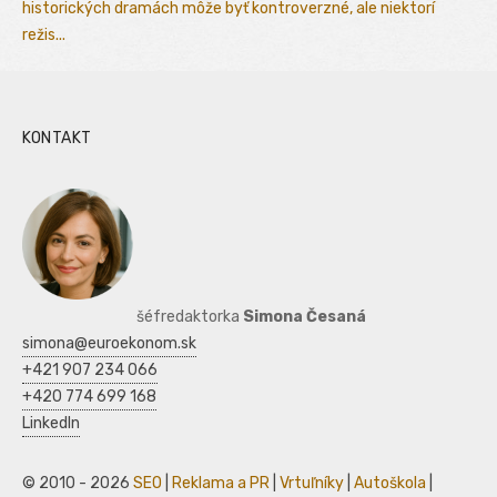
historických dramách môže byť kontroverzné, ale niektorí
režis...
KONTAKT
šéfredaktorka
Simona Česaná
simona@euroekonom.sk
+421 907 234 066
+420 774 699 168
LinkedIn
© 2010 - 2026
SEO
|
Reklama a PR
|
Vrtuľníky
|
Autoškola
|