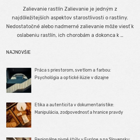
on
Zalievanie rastlín Zalievanie je jedným z
najdôležitejších aspektov starostlivosti o rastliny.
Nedostatočné alebo nadmerné zalievanie môže viesť k
oslabeniu rastlín, ich chorobám a dokonca k …
NAJNOVŠIE
Práca s priestorom, svetlom a farbou:
Psychológia a optické ilúzie v dizajne
Etika a autenticita v dokumentaristike:
Manipulácia, zodpovednosť a hranice pravdy
Regionálne pivné štýly v Európe a na Slovensku: