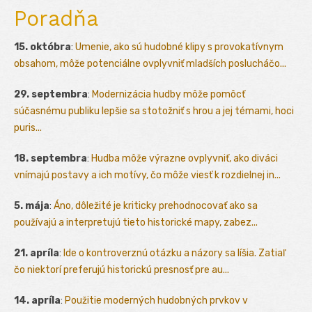
Poradňa
15. októbra
:
Umenie, ako sú hudobné klipy s provokatívnym
obsahom, môže potenciálne ovplyvniť mladších poslucháčo...
29. septembra
:
Modernizácia hudby môže pomôcť
súčasnému publiku lepšie sa stotožniť s hrou a jej témami, hoci
puris...
18. septembra
:
Hudba môže výrazne ovplyvniť, ako diváci
vnímajú postavy a ich motívy, čo môže viesť k rozdielnej in...
5. mája
:
Áno, dôležité je kriticky prehodnocovať ako sa
používajú a interpretujú tieto historické mapy, zabez...
21. apríla
:
Ide o kontroverznú otázku a názory sa líšia. Zatiaľ
čo niektorí preferujú historickú presnosť pre au...
14. apríla
:
Použitie moderných hudobných prvkov v