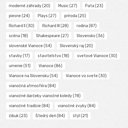
moderné záhrady
(20)
Music
(27)
Pata
(23)
piesne
(24)
Plays
(27)
príroda
(25)
Richard II
(30)
Richard III
(28)
rodina
(87)
scéna
(18)
Shakespeare
(27)
Slovensko
(36)
slovenské Vianoce
(54)
Slovenský raj
(20)
stavby
(17)
staviteľstvo
(18)
svetové Vianoce
(30)
umenie
(51)
Vianoce
(86)
Vianoce na Slovensku
(54)
Vianoce vo svete
(30)
vianočná atmosféra
(84)
vianočné darčeky vianočné koledy
(78)
vianočné tradície
(84)
vianočné zvyky
(84)
čibuk
(23)
Štedrý deň
(84)
štýl
(21)