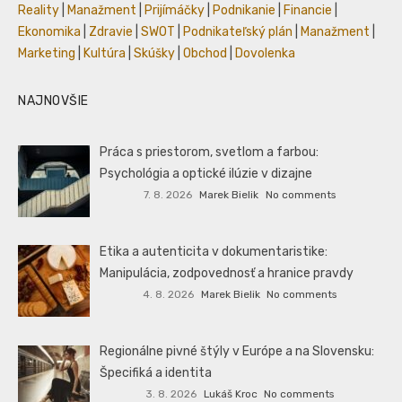
Reality
|
Manažment
|
Prijímáčky
|
Podnikanie
|
Financie
|
Ekonomika
|
Zdravie
|
SWOT
|
Podnikateľský plán
|
Manažment
|
Marketing
|
Kultúra
|
Skúšky
|
Obchod
|
Dovolenka
NAJNOVŠIE
Práca s priestorom, svetlom a farbou:
Psychológia a optické ilúzie v dizajne
7. 8. 2026
Marek Bielik
No comments
Etika a autenticita v dokumentaristike:
Manipulácia, zodpovednosť a hranice pravdy
4. 8. 2026
Marek Bielik
No comments
Regionálne pivné štýly v Európe a na Slovensku:
Špecifiká a identita
3. 8. 2026
Lukáš Kroc
No comments