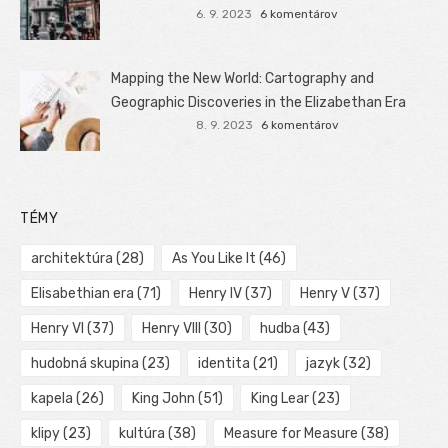
6. 9. 2023
6 komentárov
Mapping the New World: Cartography and
Geographic Discoveries in the Elizabethan Era
8. 9. 2023
6 komentárov
TÉMY
architektúra
(28)
As You Like It
(46)
Elisabethian era
(71)
Henry IV
(37)
Henry V
(37)
Henry VI
(37)
Henry VIII
(30)
hudba
(43)
hudobná skupina
(23)
identita
(21)
jazyk
(32)
kapela
(26)
King John
(51)
King Lear
(23)
klipy
(23)
kultúra
(38)
Measure for Measure
(38)