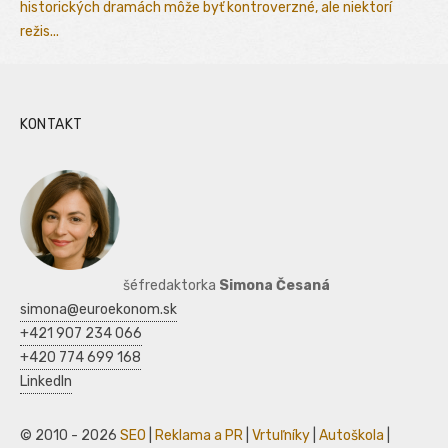
historických dramách môže byť kontroverzné, ale niektorí
režis...
KONTAKT
šéfredaktorka
Simona Česaná
simona@euroekonom.sk
+421 907 234 066
+420 774 699 168
LinkedIn
© 2010 - 2026
SEO
|
Reklama a PR
|
Vrtuľníky
|
Autoškola
|