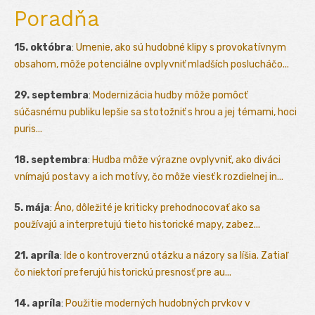
Poradňa
15. októbra
:
Umenie, ako sú hudobné klipy s provokatívnym
obsahom, môže potenciálne ovplyvniť mladších poslucháčo...
29. septembra
:
Modernizácia hudby môže pomôcť
súčasnému publiku lepšie sa stotožniť s hrou a jej témami, hoci
puris...
18. septembra
:
Hudba môže výrazne ovplyvniť, ako diváci
vnímajú postavy a ich motívy, čo môže viesť k rozdielnej in...
5. mája
:
Áno, dôležité je kriticky prehodnocovať ako sa
používajú a interpretujú tieto historické mapy, zabez...
21. apríla
:
Ide o kontroverznú otázku a názory sa líšia. Zatiaľ
čo niektorí preferujú historickú presnosť pre au...
14. apríla
:
Použitie moderných hudobných prvkov v