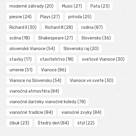
moderné záhrady
(20)
Music
(27)
Pata
(23)
piesne
(24)
Plays
(27)
príroda
(25)
Richard II
(30)
Richard III
(28)
rodina
(87)
scéna
(18)
Shakespeare
(27)
Slovensko
(36)
slovenské Vianoce
(54)
Slovenský raj
(20)
stavby
(17)
staviteľstvo
(18)
svetové Vianoce
(30)
umenie
(51)
Vianoce
(86)
Vianoce na Slovensku
(54)
Vianoce vo svete
(30)
vianočná atmosféra
(84)
vianočné darčeky vianočné koledy
(78)
vianočné tradície
(84)
vianočné zvyky
(84)
čibuk
(23)
Štedrý deň
(84)
štýl
(22)