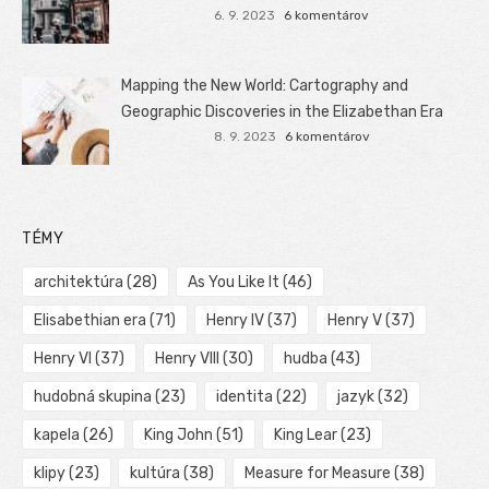
6. 9. 2023
6 komentárov
Mapping the New World: Cartography and
Geographic Discoveries in the Elizabethan Era
8. 9. 2023
6 komentárov
TÉMY
architektúra
(28)
As You Like It
(46)
Elisabethian era
(71)
Henry IV
(37)
Henry V
(37)
Henry VI
(37)
Henry VIII
(30)
hudba
(43)
hudobná skupina
(23)
identita
(22)
jazyk
(32)
kapela
(26)
King John
(51)
King Lear
(23)
klipy
(23)
kultúra
(38)
Measure for Measure
(38)