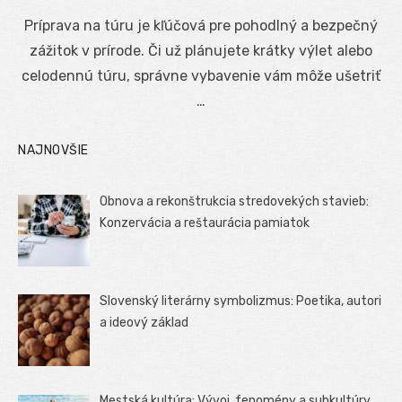
on
Príprava na túru je kľúčová pre pohodlný a bezpečný
zážitok v prírode. Či už plánujete krátky výlet alebo
celodennú túru, správne vybavenie vám môže ušetriť
…
NAJNOVŠIE
Obnova a rekonštrukcia stredovekých stavieb:
Konzervácia a reštaurácia pamiatok
Slovenský literárny symbolizmus: Poetika, autori
a ideový základ
Mestská kultúra: Vývoj, fenomény a subkultúry