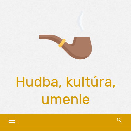
Skip
to
content
Hudba, kultúra,
umenie