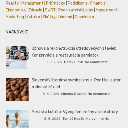
Reality
|
Manažment
|
Prijímáčky
|
Podnikanie
|
Financie
|
Ekonomika
|
Zdravie
|
SWOT
|
Podnikateľský plán
|
Manažment
|
Marketing
|
Kultúra
|
Skúšky
|
Obchod
|
Dovolenka
NAJNOVŠIE
Obnova a rekonštrukcia stredovekých stavieb:
Konzervácia a reštaurácia pamiatok
8. 8. 2026
Marek Bielik
No comments
Slovenský literárny symbolizmus: Poetika, autori
a ideový základ
8. 8. 2026
Simona Česaná
No comments
Mestská kultúra: Vývoj, fenomény a subkultúry
8. 8. 2026
Tomáš Hudák
No comments