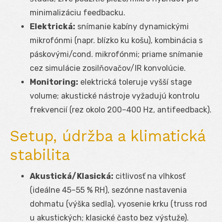
minimalizáciu feedbacku.
Elektrická:
snímanie kabíny dynamickými
mikrofónmi (napr. blízko ku košu), kombinácia s
páskovými/cond. mikrofónmi; priame snímanie
cez simulácie zosilňovačov/IR konvolúcie.
Monitoring:
elektrická toleruje vyšší stage
volume; akustické nástroje vyžadujú kontrolu
frekvencií (rez okolo 200–400 Hz, antifeedback).
Setup, údržba a klimatická
stabilita
Akustická/Klasická:
citlivosť na vlhkosť
(ideálne 45–55 % RH), sezónne nastavenia
dohmatu (výška sedla), vyosenie krku (truss rod
u akustických; klasické často bez výstuže).