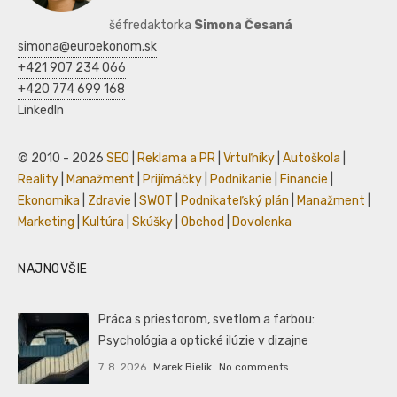
šéfredaktorka
Simona Česaná
simona@euroekonom.sk
+421 907 234 066
+420 774 699 168
LinkedIn
© 2010 - 2026
SEO
|
Reklama a PR
|
Vrtuľníky
|
Autoškola
|
Reality
|
Manažment
|
Prijímáčky
|
Podnikanie
|
Financie
|
Ekonomika
|
Zdravie
|
SWOT
|
Podnikateľský plán
|
Manažment
|
Marketing
|
Kultúra
|
Skúšky
|
Obchod
|
Dovolenka
NAJNOVŠIE
Práca s priestorom, svetlom a farbou:
Psychológia a optické ilúzie v dizajne
7. 8. 2026
Marek Bielik
No comments