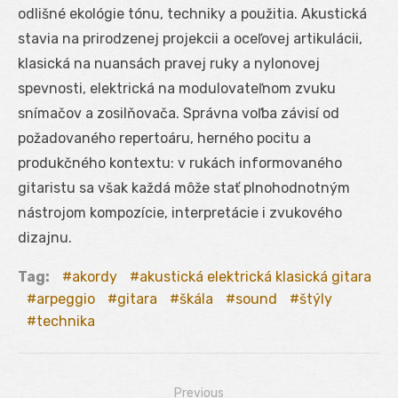
odlišné ekológie tónu, techniky a použitia. Akustická
stavia na prirodzenej projekcii a oceľovej artikulácii,
klasická na nuansách pravej ruky a nylonovej
spevnosti, elektrická na modulovateľnom zvuku
snímačov a zosilňovača. Správna voľba závisí od
požadovaného repertoáru, herného pocitu a
produkčného kontextu: v rukách informovaného
gitaristu sa však každá môže stať plnohodnotným
nástrojom kompozície, interpretácie i zvukového
dizajnu.
Tag:
akordy
akustická elektrická klasická gitara
arpeggio
gitara
škála
sound
štýly
technika
Previous