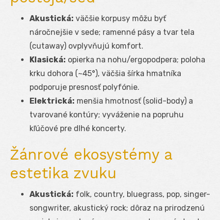
Akustická:
väčšie korpusy môžu byť
náročnejšie v sede; ramenné pásy a tvar tela
(cutaway) ovplyvňujú komfort.
Klasická:
opierka na nohu/ergopodpera; poloha
krku dohora (~45°), väčšia šírka hmatníka
podporuje presnosť polyfónie.
Elektrická:
menšia hmotnosť (solid-body) a
tvarované kontúry; vyváženie na popruhu
kľúčové pre dlhé koncerty.
Žánrové ekosystémy a
estetika zvuku
Akustická:
folk, country, bluegrass, pop, singer-
songwriter, akustický rock; dôraz na prirodzenú