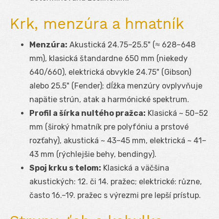
Krk, menzúra a hmatník
Menzúra:
Akustická 24.75–25.5" (≈ 628–648
mm), klasická štandardne 650 mm (niekedy
640/660), elektrická obvykle 24.75" (Gibson)
alebo 25.5" (Fender); dĺžka menzúry ovplyvňuje
napätie strún, atak a harmónické spektrum.
Profil a šírka nultého pražca:
Klasická ~ 50–52
mm (široký hmatník pre polyfóniu a prstové
rozťahy), akustická ~ 43–45 mm, elektrická ~ 41–
43 mm (rýchlejšie behy, bendingy).
Spoj krku s telom:
Klasická a väčšina
akustických: 12. či 14. pražec; elektrické: různe,
často 16.–19. pražec s výrezmi pre lepší prístup.