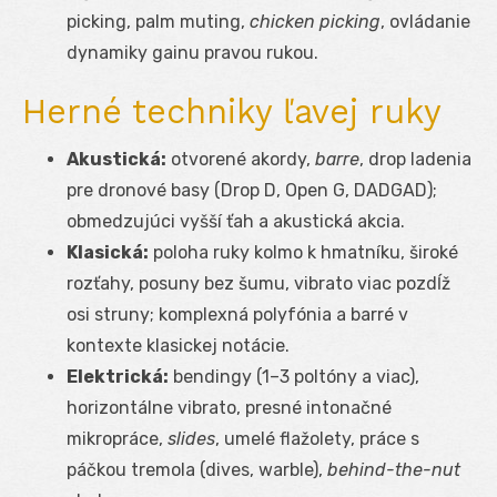
picking, palm muting,
chicken picking
, ovládanie
dynamiky gainu pravou rukou.
Herné techniky ľavej ruky
Akustická:
otvorené akordy,
barre
, drop ladenia
pre dronové basy (Drop D, Open G, DADGAD);
obmedzujúci vyšší ťah a akustická akcia.
Klasická:
poloha ruky kolmo k hmatníku, široké
rozťahy, posuny bez šumu, vibrato viac pozdĺž
osi struny; komplexná polyfónia a barré v
kontexte klasickej notácie.
Elektrická:
bendingy (1–3 poltóny a viac),
horizontálne vibrato, presné intonačné
mikropráce,
slides
, umelé flažolety, práce s
páčkou tremola (dives, warble),
behind-the-nut