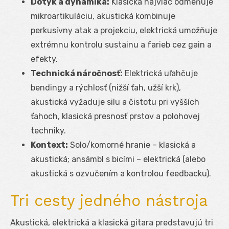
Dotyk a dynamika:
Klasická najviac odmeňuje
mikroartikuláciu, akustická kombinuje
perkusívny atak a projekciu, elektrická umožňuje
extrémnu kontrolu sustainu a farieb cez gain a
efekty.
Technická náročnosť:
Elektrická uľahčuje
bendingy a rýchlosť (nižší ťah, užší krk),
akustická vyžaduje silu a čistotu pri vyšších
ťahoch, klasická presnosť prstov a polohovej
techniky.
Kontext:
Solo/komorné hranie – klasická a
akustická; ansámbl s bicími – elektrická (alebo
akustická s ozvučením a kontrolou feedbacku).
Tri cesty jedného nástroja
Akustická, elektrická a klasická gitara predstavujú tri