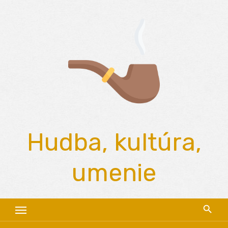
Skip
to
content
Hudba, kultúra,
umenie