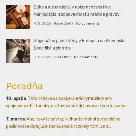
Etika a autenticita v dokumentaristike:
Manipulácia, zodpovednosť a hranice pravdy
4. 8. 2026
Marek Bielik
No comments
Regionálne pivné štýly v Európe a na Slovensku:
Špecifiká a identita
3. 8. 2026
Lukáš Kroc
No comments
Poradňa
10. apríla
:
Táto otázka sa zaoberá etickými dilemami
spojenými s historickými stavbami. Udržiavanie týchto pamia...
7. marca
:
Áno, takýto prístup k charite mohol potenciálne
posilňovať existujúce spoločenské rozdiely tým, že z...