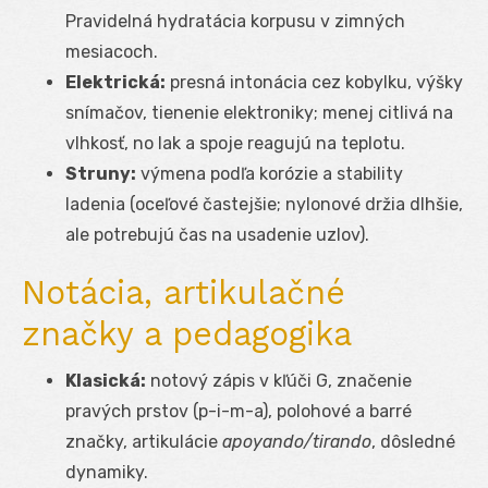
Pravidelná hydratácia korpusu v zimných
mesiacoch.
Elektrická:
presná intonácia cez kobylku, výšky
snímačov, tienenie elektroniky; menej citlivá na
vlhkosť, no lak a spoje reagujú na teplotu.
Struny:
výmena podľa korózie a stability
ladenia (oceľové častejšie; nylonové držia dlhšie,
ale potrebujú čas na usadenie uzlov).
Notácia, artikulačné
značky a pedagogika
Klasická:
notový zápis v kľúči G, značenie
pravých prstov (p-i-m-a), polohové a barré
značky, artikulácie
apoyando/tirando
, dôsledné
dynamiky.