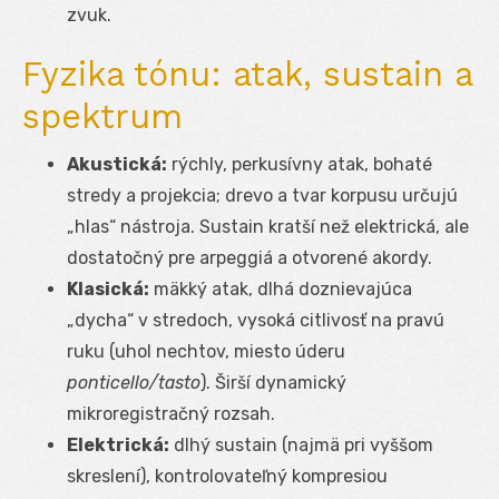
zvuk.
Fyzika tónu: atak, sustain a
spektrum
Akustická:
rýchly, perkusívny atak, bohaté
stredy a projekcia; drevo a tvar korpusu určujú
„hlas“ nástroja. Sustain kratší než elektrická, ale
dostatočný pre arpeggiá a otvorené akordy.
Klasická:
mäkký atak, dlhá doznievajúca
„dycha“ v stredoch, vysoká citlivosť na pravú
ruku (uhol nechtov, miesto úderu
ponticello/tasto
). Širší dynamický
mikroregistračný rozsah.
Elektrická:
dlhý sustain (najmä pri vyššom
skreslení), kontrolovateľný kompresiou