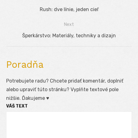
Navigácia
Previous
Rush: dve línie, jeden cieľ
v
post:
Next
článku
Next
Šperkárstvo: Materiály, techniky a dizajn
post:
Poradňa
Potrebujete radu? Chcete pridať komentár, doplniť
alebo upraviť túto stránku? Vyplňte textové pole
nižšie. Ďakujeme ♥
VÁŠ TEXT