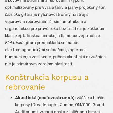
s kovovými strunami a rebrovaním typu X,
optimalizovaný pre vyššie ťahy a jasný projekčný tón.
Klasická
gitara je nylonovostrunný nástroj s
vejárovým rebrovaním, širším hmatníkom a
ergonomikou pre pravú ruku bez trsátka; je základom
klasickej, latinskoamerickej a flamencovej tradície.
Elektrická
gitara predpokladá snímanie
elektromagnetickými snímačmi (single-coil,
humbucker) a zosilnenie, pričom akustická ozvučnica
nie je primárnym zdrojom hlasitosti.
Konštrukcia korpusu a
rebrovanie
Akustická (oceľovostrunná):
väčšie a hlbšie
korpusy (Dreadnought, Jumbo, OM/000, Grand
Auditorium), vrchná doska z ihličnanu (smrek,