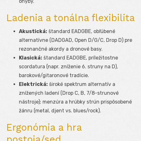
ohyby.
Ladenia a tonálna flexibilita
Akustická:
štandard EADGBE, obľúbené
alternatívne (DADGAD, Open D/G/C, Drop D) pre
rezonančné akordy a dronové basy.
Klasická:
štandard EADGBE, príležitostne
scordatura (napr. zníženie 6. struny na D),
barokové/gitaronové tradície.
Elektrická:
široké spektrum alternatív a
znížených ladení (Drop C, B, 7/8-strunové
nástroje); menzúra a hrúbky strún prispôsobené
žánru (metal, djent vs. blues/rock).
Ergonómia a hra
postoja/sed