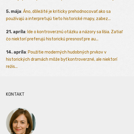
5. mája
:
Áno, dôležité je kriticky prehodnocovať ako sa
používajú a interpretujú tieto historické mapy, zabez...
21. apríla
:
Ide o kontroverznú otázku a názory sa líšia. Zatiaľ
čo niektorí preferujú historickú presnosť pre au...
14. apríla
:
Použitie moderných hudobných prvkov v
historických dramách môže byť kontroverzné, ale niektorí
režis...
KONTAKT