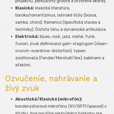
projekciu, perkusívny groove a otvorené akordy.
Klasická:
klasická literatúra,
baroko/romantizmus, latinské štýly (bossa,
samba, choro), flamenco (špecifická stavba a
techniky). Čistota tónu a dynamická artikulácia.
Elektrická:
blues, rock, jazz, metal, funk,
fusion; zvuk definovaný gain-stagingom (clean–
crunch–overdrive–distortion), typom
zosilňovača (Fender/Marshall/Vox), kabínami a
efektmi.
Ozvučenie, nahrávanie a
živý zvuk
Akustická/Klasická (mikrofón):
kondenzátorové mikrofóny (XY/ORTF/spaced) v
štúdiu; živé použitie piezo/mikro hybridov pre