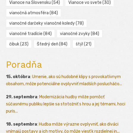
Vianoce na Slovensku
(54)
Vianoce vo svete
(30)
vianočná atmosféra
(84)
vianočné darčeky vianočné koledy
(78)
vianočné tradície
(84)
vianočné zvyky
(84)
čibuk
(23)
Štedrý deň
(84)
štýl
(21)
Poradňa
15. októbra
:
Umenie, ako sú hudobné klipy s provokatívnym
obsahom, môže potenciálne ovplyvniť mladších poslucháčo...
29. septembra
:
Modernizácia hudby môže pomôcť
súčasnému publiku lepšie sa stotožniť s hrou a jej témami, hoci
puris...
18. septembra
:
Hudba môže výrazne ovplyvniť, ako diváci
vnímajú postavy a ich motívy, čo môže viesť k rozdielnej in...