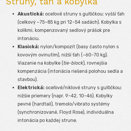
Struny, ťah a kobylka
Akustická:
oceľové struny s guľôčkou; vyšší ťah
(celkový ~75–85 kg pri 12–54 sadách). Kobylka s
kolíkmi, kompenzovaný sedlový prášok pre
intonáciu.
Klasická:
nylon/kompozit (basy často nylon s
kovovým ovinutím), nižší ťah (~60–70 kg).
Viazanie na kobylke (
tie-block
), rovnejšia
kompenzácia (intonácia riešená polohou sedla a
stavbou).
Elektrická:
oceľové/niklové struny s guľôčkou;
nižšie priemery (napr. 9–42, 10–46). Kobylky
pevné (hardtail), tremolo/vibrato systémy
(synchronizované, Floyd Rose), individuálna
intonácia po každej strune.