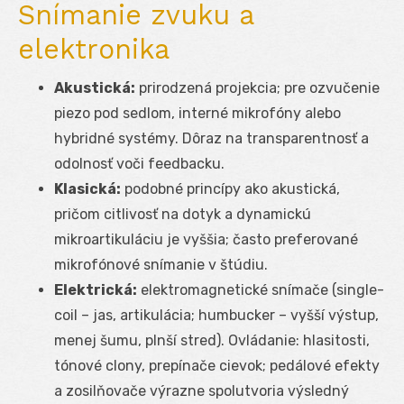
Snímanie zvuku a
elektronika
Akustická:
prirodzená projekcia; pre ozvučenie
piezo pod sedlom, interné mikrofóny alebo
hybridné systémy. Dôraz na transparentnosť a
odolnosť voči feedbacku.
Klasická:
podobné princípy ako akustická,
pričom citlivosť na dotyk a dynamickú
mikroartikuláciu je vyššia; často preferované
mikrofónové snímanie v štúdiu.
Elektrická:
elektromagnetické snímače (single-
coil – jas, artikulácia; humbucker – vyšší výstup,
menej šumu, plnší stred). Ovládanie: hlasitosti,
tónové clony, prepínače cievok; pedálové efekty
a zosilňovače výrazne spolutvoria výsledný