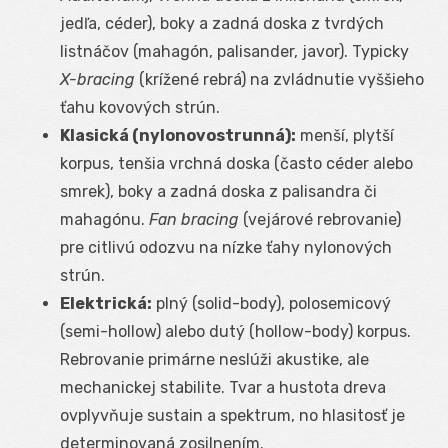
jedľa, céder), boky a zadná doska z tvrdých
listnáčov (mahagón, palisander, javor). Typicky
X-bracing
(krížené rebrá) na zvládnutie vyššieho
ťahu kovových strún.
Klasická (nylonovostrunná):
menší, plytší
korpus, tenšia vrchná doska (často céder alebo
smrek), boky a zadná doska z palisandra či
mahagónu.
Fan bracing
(vejárové rebrovanie)
pre citlivú odozvu na nízke ťahy nylonových
strún.
Elektrická:
plný (solid-body), polosemicový
(semi-hollow) alebo dutý (hollow-body) korpus.
Rebrovanie primárne neslúži akustike, ale
mechanickej stabilite. Tvar a hustota dreva
ovplyvňuje sustain a spektrum, no hlasitosť je
determinovaná zosilnením.