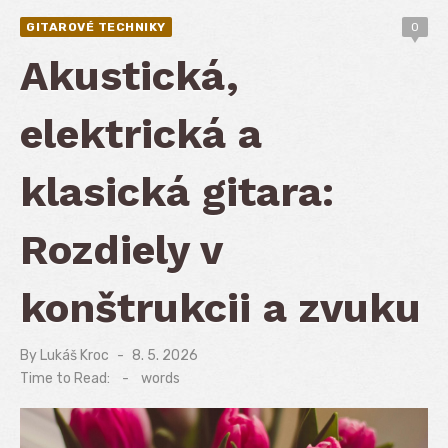
GITAROVÉ TECHNIKY
0
Akustická,
elektrická a
klasická gitara:
Rozdiely v
konštrukcii a zvuku
By
Lukáš Kroc
Posted
8. 5. 2026
on
Time to Read:
-
words