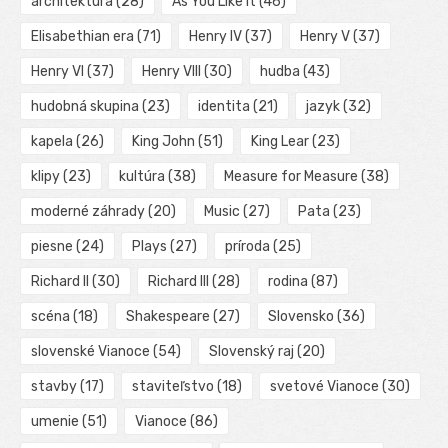
architektúra
(28)
As You Like It
(46)
Elisabethian era
(71)
Henry IV
(37)
Henry V
(37)
Henry VI
(37)
Henry VIII
(30)
hudba
(43)
hudobná skupina
(23)
identita
(21)
jazyk
(32)
kapela
(26)
King John
(51)
King Lear
(23)
klipy
(23)
kultúra
(38)
Measure for Measure
(38)
moderné záhrady
(20)
Music
(27)
Pata
(23)
piesne
(24)
Plays
(27)
príroda
(25)
Richard II
(30)
Richard III
(28)
rodina
(87)
scéna
(18)
Shakespeare
(27)
Slovensko
(36)
slovenské Vianoce
(54)
Slovenský raj
(20)
stavby
(17)
staviteľstvo
(18)
svetové Vianoce
(30)
umenie
(51)
Vianoce
(86)