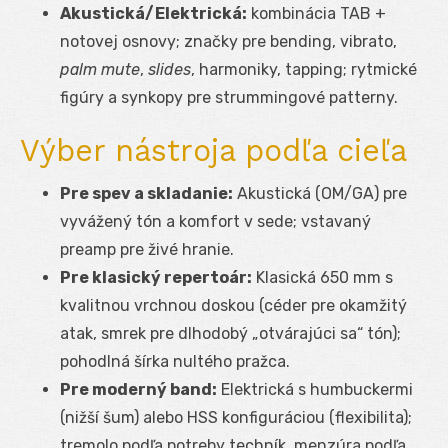
Akustická/Elektrická:
kombinácia TAB +
notovej osnovy; značky pre bending, vibrato,
palm mute
,
slides
, harmoniky, tapping; rytmické
figúry a synkopy pre strummingové patterny.
Výber nástroja podľa cieľa
Pre spev a skladanie:
Akustická (OM/GA) pre
vyvážený tón a komfort v sede; vstavaný
preamp pre živé hranie.
Pre klasický repertoár:
Klasická 650 mm s
kvalitnou vrchnou doskou (céder pre okamžitý
atak, smrek pre dlhodobý „otvárajúci sa“ tón);
pohodlná šírka nultého pražca.
Pre moderný band:
Elektrická s humbuckermi
(nižší šum) alebo HSS konfiguráciou (flexibilita);
tremolo podľa potreby techník, menzúra podľa