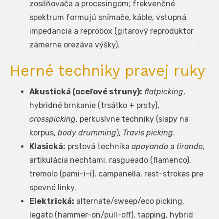
zosilňovača a procesingom; frekvenčné
spektrum formujú snímače, káble, vstupná
impedancia a reprobox (gitarový reproduktor
zámerne orezáva výšky).
Herné techniky pravej ruky
Akustická (oceľové struny):
flatpicking
,
hybridné brnkanie (trsátko + prsty),
crosspicking
, perkusívne techniky (slapy na
korpus,
body drumming
),
Travis picking
.
Klasická:
prstová technika
apoyando
a
tirando
,
artikulácia nechtami, rasgueado (flamenco),
tremolo (pami-i–i), campanella, rest-strokes pre
spevné linky.
Elektrická:
alternate/sweep/eco picking,
legato (hammer-on/pull-off), tapping, hybrid