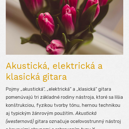
Akustická, elektrická a
klasická gitara
Pojmy „akustická“, „elektrická“ a „klasická“ gitara
pomenúvajú tri základné rodiny nástroja, ktoré sa líšia
konštrukciou, fyzikou tvorby tónu, hernou technikou
aj typickým žánrovým použitím.
Akustická
(westernová)
gitara označuje oceľovostrunný nástroj