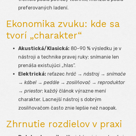
preferovaných ladení.
Ekonomika zvuku: kde sa
tvorí „charakter“
Akustická/Klasická:
80–90 % výsledku je v
nástroji a technike pravej ruky; snímanie len
prenáša existujúci „hlas“.
Elektrická:
reťazec
hráč → nástroj → snímače
→ kábel → pedále → zosilňovač → reproduktor
→ priestor
; každý článok výrazne mení
charakter. Lacnejší nástroj s dobrým
zosilňovačom často znie lepšie než naopak.
Zhrnutie rozdielov v praxi