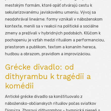
mestským formám, ktoré opäť otvárajú cestu k
sekularizovanému javiskovému umeniu. Vývoj sa
neodohrával lineárne: formy vznikali v náboženskom
kontexte, menili sa v reakcii na politické a sociálne
zmeny a prežívali v hybridných podobách. Kľúčom k
pochopeniu je vzťah medzi rituálom a performanciou,
priestorom a publikom, textom a konaním hereca,
hudbou a obrazom, pravidlom a improvizáciou.
Grécke divadlo: od
dithyrambu k tragédii a
komédii
Antické grécke divadlo sa konštituovalo z
nábožensko-občianskych rituálov počas sviatkov
Dionýza. Zborový
dithyrambos
– hymnická pieseň s