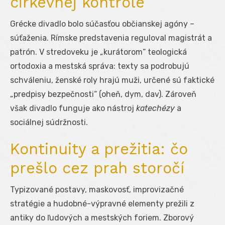
cirkevnej kontrole
Grécke divadlo bolo súčasťou občianskej agóny –
súťaženia. Rímske predstavenia reguloval magistrát a
patrón. V stredoveku je „kurátorom“ teologická
ortodoxia a mestská správa: texty sa podrobujú
schváleniu, ženské roly hrajú muži, určené sú faktické
„predpisy bezpečnosti“ (oheň, dym, dav). Zároveň
však divadlo funguje ako nástroj
katechézy
a
sociálnej súdržnosti.
Kontinuity a prežitia: čo
prešlo cez prah storočí
Typizované postavy, maskovosť, improvizačné
stratégie a hudobné-výpravné elementy prežili z
antiky do ľudových a mestských foriem. Zborový