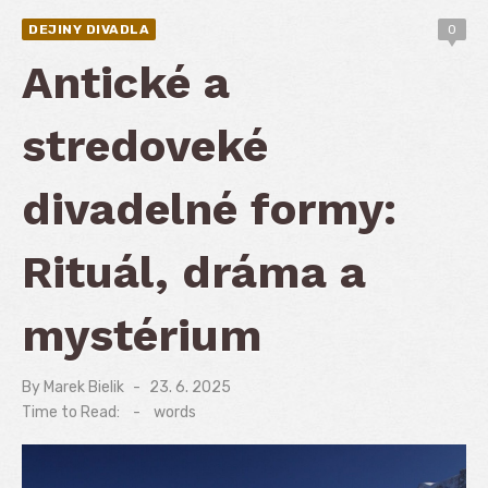
DEJINY DIVADLA
0
Antické a
stredoveké
divadelné formy:
Rituál, dráma a
mystérium
By
Marek Bielik
Posted
23. 6. 2025
on
Time to Read:
-
words