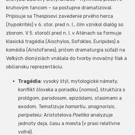
kruhovým tancom – sa postupne dramatizoval.
Pripisuje sa Thespisovi zavedenie prvého herca
(
hypokrités
) v 6. stor. pred n. l., čím vznikol dialóg so
zborom. V 5. storočí pred n. l. v Aténach sa formuje
klasická tragédia (Aischylos, Sofokles, Euripides) a
komédia (Aristofanes), pričom dramaturgia súťaží na
Veľkých dionýziách vnášala do tvorby inovačný tlak a
občiansku reprezentáciu.
Tragédia
: vysoký štýl, mytologické námety,
konflikt človeka a poriadku (
nomos
), štruktúra s
prológom, parodosom, epizódami, stasimami a
exodom. Tematizuje
hamartiu
,
anagnorisis
,
peripeteiu
; Aristotelova
Poetika
analyzuje
jednoty deja, času a miesta (v praxi relatívne
voľné).