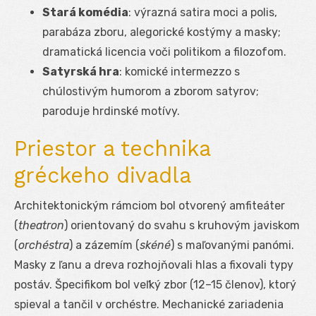
Stará komédia
: výrazná satira moci a polis,
parabáza zboru, alegorické kostýmy a masky;
dramatická licencia voči politikom a filozofom.
Satyrská hra
: komické intermezzo s
chúlostivým humorom a zborom satyrov;
paroduje hrdinské motívy.
Priestor a technika
gréckeho divadla
Architektonickým rámciom bol otvorený amfiteáter
(
theatron
) orientovaný do svahu s kruhovým javiskom
(
orchéstra
) a zázemím (
skéné
) s maľovanými panómi.
Masky z ľanu a dreva rozhojňovali hlas a fixovali typy
postáv. Špecifikom bol veľký zbor (12–15 členov), ktorý
spieval a tančil v orchéstre. Mechanické zariadenia