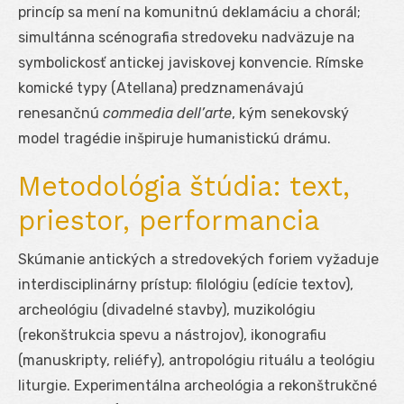
princíp sa mení na komunitnú deklamáciu a chorál;
simultánna scénografia stredoveku nadväzuje na
symbolickosť antickej javiskovej konvencie. Rímske
komické typy (Atellana) predznamenávajú
renesančnú
commedia dell’arte
, kým senekovský
model tragédie inšpiruje humanistickú drámu.
Metodológia štúdia: text,
priestor, performancia
Skúmanie antických a stredovekých foriem vyžaduje
interdisciplinárny prístup: filológiu (edície textov),
archeológiu (divadelné stavby), muzikológiu
(rekonštrukcia spevu a nástrojov), ikonografiu
(manuskripty, reliéfy), antropológiu rituálu a teológiu
liturgie. Experimentálna archeológia a rekonštrukčné