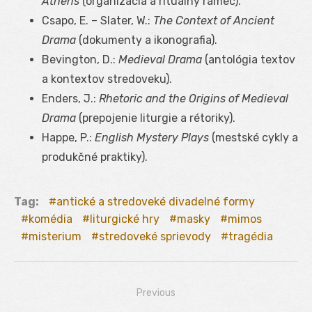
Athens
(organizácia a rituálny rámec).
Csapo, E. – Slater, W.:
The Context of Ancient
Drama
(dokumenty a ikonografia).
Bevington, D.:
Medieval Drama
(antológia textov
a kontextov stredoveku).
Enders, J.:
Rhetoric and the Origins of Medieval
Drama
(prepojenie liturgie a rétoriky).
Happe, P.:
English Mystery Plays
(mestské cykly a
produkčné praktiky).
Tag:
antické a stredoveké divadelné formy
komédia
liturgické hry
masky
mimos
misterium
stredoveké sprievody
tragédia
Previous
Navigácia