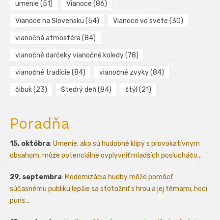
umenie
(51)
Vianoce
(86)
Vianoce na Slovensku
(54)
Vianoce vo svete
(30)
vianočná atmosféra
(84)
vianočné darčeky vianočné koledy
(78)
vianočné tradície
(84)
vianočné zvyky
(84)
čibuk
(23)
Štedrý deň
(84)
štýl
(21)
Poradňa
15. októbra
:
Umenie, ako sú hudobné klipy s provokatívnym
obsahom, môže potenciálne ovplyvniť mladších poslucháčo...
29. septembra
:
Modernizácia hudby môže pomôcť
súčasnému publiku lepšie sa stotožniť s hrou a jej témami, hoci
puris...