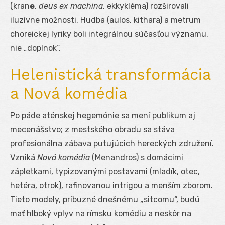
(kran
e
,
deus ex machina
, ekkykléma) rozširovali
iluzívne možnosti. Hudba (aulos, kithara) a metrum
choreickej lyriky boli integrálnou súčasťou významu,
nie „doplnok“.
Helenistická transformácia
a Nová komédia
Po páde aténskej hegemónie sa mení publikum aj
mecenášstvo; z mestského obradu sa stáva
profesionálna zábava putujúcich hereckých združení.
Vzniká
Nová komédia
(Menandros) s domácimi
zápletkami, typizovanými postavami (mladík, otec,
hetéra, otrok), rafinovanou intrigou a menším zborom.
Tieto modely, príbuzné dnešnému „sitcomu“, budú
mať hlboký vplyv na rímsku komédiu a neskôr na