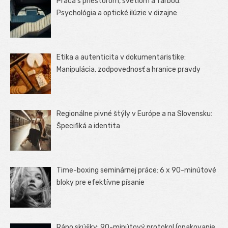
Práca s priestorom, svetlom a farbou:
Psychológia a optické ilúzie v dizajne
Etika a autenticita v dokumentaristike:
Manipulácia, zodpovednosť a hranice pravdy
Regionálne pivné štýly v Európe a na Slovensku:
Špecifiká a identita
Time-boxing seminárnej práce: 6 x 90-minútové
bloky pre efektívne písanie
Ráno skúšky: 90-minútový protokol (opakovanie,