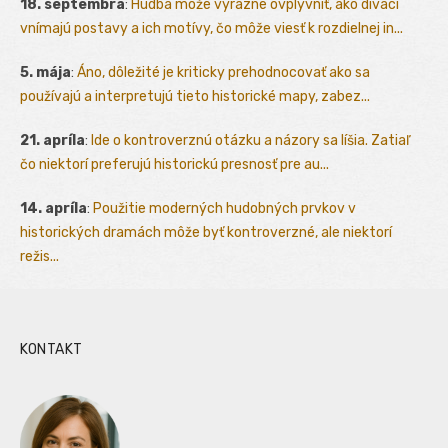
18. septembra
:
Hudba môže výrazne ovplyvniť, ako diváci
vnímajú postavy a ich motívy, čo môže viesť k rozdielnej in...
5. mája
:
Áno, dôležité je kriticky prehodnocovať ako sa
používajú a interpretujú tieto historické mapy, zabez...
21. apríla
:
Ide o kontroverznú otázku a názory sa líšia. Zatiaľ
čo niektorí preferujú historickú presnosť pre au...
14. apríla
:
Použitie moderných hudobných prvkov v
historických dramách môže byť kontroverzné, ale niektorí
režis...
KONTAKT