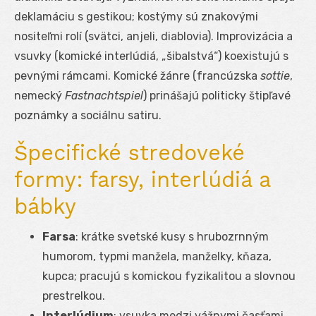
deklamáciu s gestikou; kostýmy sú znakovými
nositeľmi rolí (svätci, anjeli, diablovia). Improvizácia a
vsuvky (komické interlúdiá, „šibalstvá“) koexistujú s
pevnými rámcami. Komické žánre (francúzska
sottie
,
nemecký
Fastnachtspiel
) prinášajú politicky štipľavé
poznámky a sociálnu satiru.
Špecifické stredoveké
formy: farsy, interlúdiá a
bábky
Farsa
: krátke svetské kusy s hrubozrnným
humorom, typmi manžela, manželky, kňaza,
kupca; pracujú s komickou fyzikalitou a slovnou
prestrelkou.
Interlúdium
: vsuvka medzi vážnymi časťami