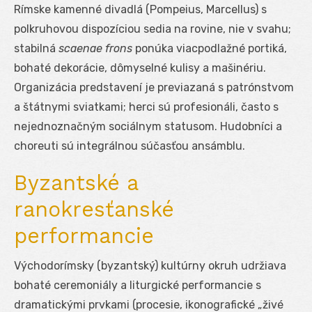
Rímske kamenné divadlá (Pompeius, Marcellus) s
polkruhovou dispozíciou sedia na rovine, nie v svahu;
stabilná
scaenae frons
ponúka viacpodlažné portiká,
bohaté dekorácie, dômyselné kulisy a mašinériu.
Organizácia predstavení je previazaná s patrónstvom
a štátnymi sviatkami; herci sú profesionáli, často s
nejednoznačným sociálnym statusom. Hudobníci a
choreuti sú integrálnou súčasťou ansámblu.
Byzantské a
ranokresťanské
performancie
Východorímsky (byzantský) kultúrny okruh udržiava
bohaté ceremoniály a liturgické performancie s
dramatickými prvkami (procesie, ikonografické „živé