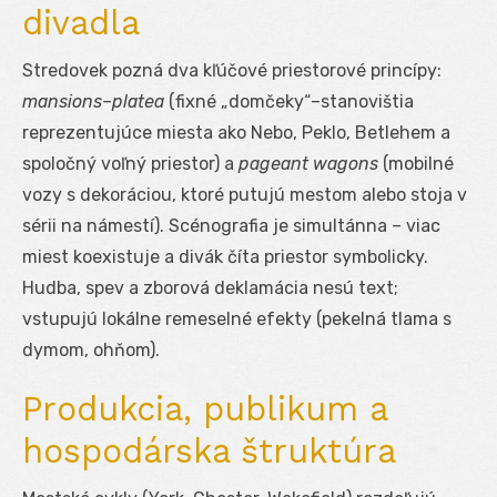
divadla
Stredovek pozná dva kľúčové priestorové princípy:
mansions–platea
(fixné „domčeky“–stanovištia
reprezentujúce miesta ako Nebo, Peklo, Betlehem a
spoločný voľný priestor) a
pageant wagons
(mobilné
vozy s dekoráciou, ktoré putujú mestom alebo stoja v
sérii na námestí). Scénografia je simultánna – viac
miest koexistuje a divák číta priestor symbolicky.
Hudba, spev a zborová deklamácia nesú text;
vstupujú lokálne remeselné efekty (pekelná tlama s
dymom, ohňom).
Produkcia, publikum a
hospodárska štruktúra