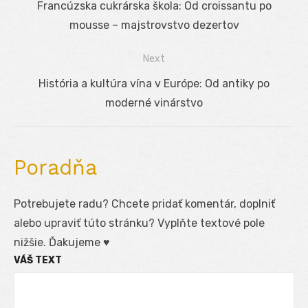
Previous
Francúzska cukrárska škola: Od croissantu po
v
post:
mousse – majstrovstvo dezertov
článku
Next
Next
História a kultúra vína v Európe: Od antiky po
post:
moderné vinárstvo
Poradňa
Potrebujete radu? Chcete pridať komentár, doplniť
alebo upraviť túto stránku? Vyplňte textové pole
nižšie. Ďakujeme ♥
VÁŠ TEXT