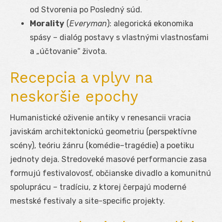
od Stvorenia po Posledný súd.
Morality
(
Everyman
): alegorická ekonomika
spásy – dialóg postavy s vlastnými vlastnosťami
a „účtovanie“ života.
Recepcia a vplyv na
neskoršie epochy
Humanistické oživenie antiky v renesancii vracia
javiskám architektonickú geometriu (perspektívne
scény), teóriu žánru (komédie–tragédie) a poetiku
jednoty deja. Stredoveké masové performancie zasa
formujú festivalovosť, občianske divadlo a komunitnú
spoluprácu – tradíciu, z ktorej čerpajú moderné
mestské festivaly a site-specific projekty.