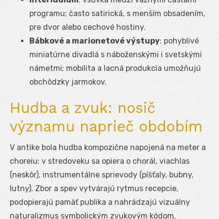
programu; často satirická, s menším obsadením,
pre dvor alebo cechové hostiny.
Bábkové a marionetové výstupy
: pohyblivé
miniatúrne divadlá s náboženskými i svetskými
námetmi; mobilita a lacná produkcia umožňujú
obchôdzky jarmokov.
Hudba a zvuk: nosič
významu naprieč obdobím
V antike bola hudba kompozične napojená na meter a
choreiu; v stredoveku sa opiera o chorál, viachlas
(neskôr), instrumentálne sprievody (píšťaly, bubny,
lutny). Zbor a spev vytvárajú rytmus recepcie,
podopierajú pamäť publika a nahrádzajú vizuálny
naturalizmus symbolickým zvukovým kódom.