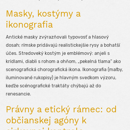
Masky, kostýmy a
ikonografia
Antické masky zvýrazňovali typovosť a hlasový
dosah; rímske pridávajú realistickejšie rysy a bohatší
účes. Stredoveký kostým je emblémový: anjeli s
krídlami, diabli s rohom a ohňom, „pekelná tlama“ ako
scenografická chorografická ikona. Ikonografia (maľby,
iluminované rukopisy) je hlavným svedkom výzoru,
keďže scénografické traktáty chýbajú až do
renesancie.
Právny a etický rámec: od
občianskej agóny k