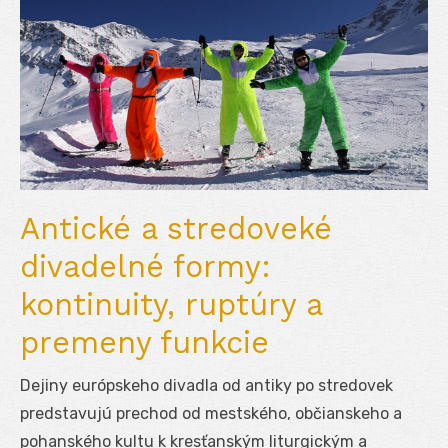
Antické a stredoveké
divadelné formy:
kontinuity, ruptúry a
premeny funkcie
Dejiny európskeho divadla od antiky po stredovek
predstavujú prechod od mestského, občianskeho a
pohanského kultu k kresťanským liturgickým a