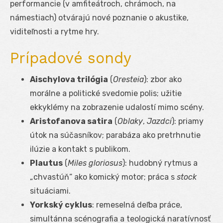
performancie (v amfiteátroch, chrámoch, na
námestiach) otvárajú nové poznanie o akustike,
viditeľnosti a rytme hry.
Prípadové sondy
Aischylova trilógia
(
Oresteia
): zbor ako
morálne a politické svedomie polis; užitie
ekkyklémy na zobrazenie udalostí mimo scény.
Aristofanova satira
(
Oblaky
,
Jazdci
): priamy
útok na súčasníkov; parabáza ako pretrhnutie
ilúzie a kontakt s publikom.
Plautus
(
Miles gloriosus
): hudobný rytmus a
„chvastúň“ ako komický motor; práca s
stock
situáciami.
Yorkský cyklus
: remeselná deľba práce,
simultánna scénografia a teologická naratívnosť