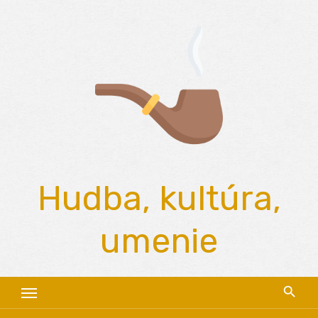
Skip
to
content
Hudba, kultúra,
umenie