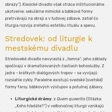
obrazy“). Klasické divadlo však stráca inštitucionálne
ukotvenie; sekulárne mímické a bábkové formy
pretrvávajú na okraji a v ľudovej zábave, zatiaľ čo
liturgia rozvíja zreteľnú estetiku rituálu a spevu.
Stredovek: od liturgie k
mestskému divadlu
Stredoveké divadlo nevyrastá z „temna“; jeho základy
spočívajú v dramatizovaných častiach bohoslužby. Z
jadra – krátkych dialógových tropov – sa vyvíjajú
rozsiahle cykly. Paralelne existujú svedské (svetské)
formy farsy, bábkových výstupov a potulnej zábavy.
Liturgické drámy
: z
Quem quaeritis
(Otázka:
„Koho hľadáte?“) v veľkonočnej liturgii vznikajú