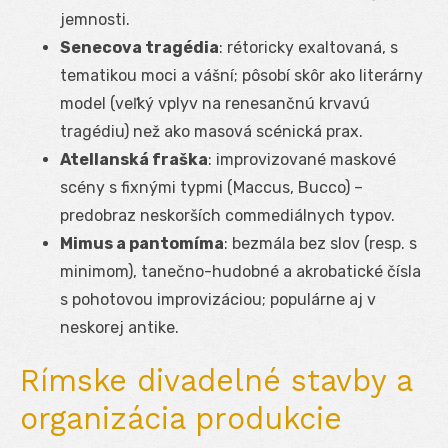
jemnosti.
Senecova tragédia
: rétoricky exaltovaná, s
tematikou moci a vášní; pôsobí skôr ako literárny
model (veľký vplyv na renesančnú krvavú
tragédiu) než ako masová scénická prax.
Atellanská fraška
: improvizované maskové
scény s fixnými typmi (Maccus, Bucco) –
predobraz neskorších commediálnych typov.
Mimus a pantomíma
: bezmála bez slov (resp. s
minimom), tanečno-hudobné a akrobatické čísla
s pohotovou improvizáciou; populárne aj v
neskorej antike.
Rímske divadelné stavby a
organizácia produkcie