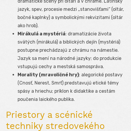
dramatické scény pri oltári a v chráme. Latinský
jazyk, spev, procesie medzi „stanovišťami“ (oltár,
bočné kaplnky) a symbolickými rekvizitami (oltár
ako hrob).
Mirákulá a mystériá
: dramatizácie života
svätých (mirákulá) a biblických dejín (mystériá)
postupne prechádzajú z chrámu na námestie.
Jazyk sa mení na národné jazyky; do produkcie
vstupujú cechy a mestská samospráva.
Morality (mravoličné hry)
: alegorické postavy
(Cnosť, Nerest, Smrť) predstavujú etické témy
spásy a hriechu; príklon k didaktike a cestám
poučenia laického publika.
Priestory a scénické
techniky stredovekého