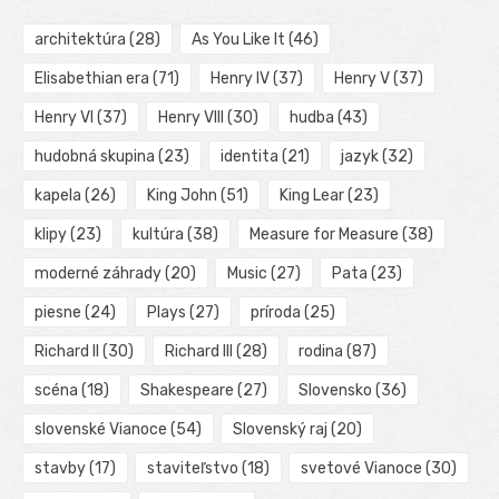
architektúra
(28)
As You Like It
(46)
Elisabethian era
(71)
Henry IV
(37)
Henry V
(37)
Henry VI
(37)
Henry VIII
(30)
hudba
(43)
hudobná skupina
(23)
identita
(21)
jazyk
(32)
kapela
(26)
King John
(51)
King Lear
(23)
klipy
(23)
kultúra
(38)
Measure for Measure
(38)
moderné záhrady
(20)
Music
(27)
Pata
(23)
piesne
(24)
Plays
(27)
príroda
(25)
Richard II
(30)
Richard III
(28)
rodina
(87)
scéna
(18)
Shakespeare
(27)
Slovensko
(36)
slovenské Vianoce
(54)
Slovenský raj
(20)
stavby
(17)
staviteľstvo
(18)
svetové Vianoce
(30)