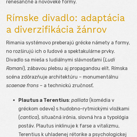
renesančné a novoveké formy.
Rímske divadlo: adaptácia
a diverzifikácia žánrov
Rimania systémovo preberajú grécke námety a formy,
no rozširujú ich o ľudové a spektakulárne prvky.
Divadlo sa mieša s ludiálnymi slávnosťami (
Ludi
Romani
), zábavou plebsu aj propagandou elít. Rímska
scéna zdôrazňuje architektúru – monumentálnu
scaenae frons
– a technickú zručnosť.
Plautus a Terentius
:
palliata
(komédia v
gréckom odeve) s hudobno-rytmickými vložkami
(
cantica
), situačná irónia, slovná hra a typológia
postáv. Plautus inklinuje k farse a vitalizmu,
Terentius k uhladenej rétorike a psychologickej