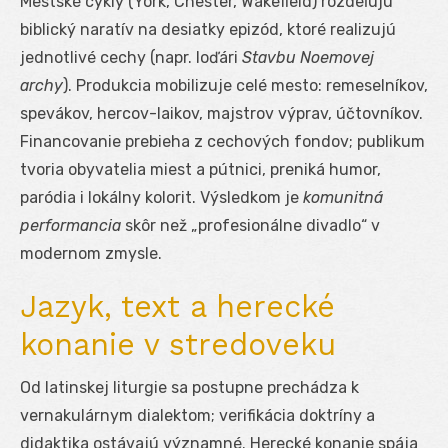
Mestské cykly (York, Chester, Wakefield) rozdeľujú
biblický naratív na desiatky epizód, ktoré realizujú
jednotlivé cechy (napr. loďári
Stavbu Noemovej
archy
). Produkcia mobilizuje celé mesto: remeselníkov,
spevákov, hercov-laikov, majstrov výprav, účtovníkov.
Financovanie prebieha z cechových fondov; publikum
tvoria obyvatelia miest a pútnici, preniká humor,
paródia i lokálny kolorit. Výsledkom je
komunitná
performancia
skôr než „profesionálne divadlo“ v
modernom zmysle.
Jazyk, text a herecké
konanie v stredoveku
Od latinskej liturgie sa postupne prechádza k
vernakulárnym dialektom; verifikácia doktríny a
didaktika ostávajú významné. Herecké konanie spája