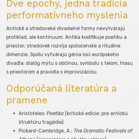
Dve epochy, jedna tradícia
performatívneho myslenia
Antické a stredoveké divadelné formy nevytvárajú
protiklad, ale kontinuum. Antika kodifikuje poetiku a
priestor; stredovek rozvíja spoločenské a rituálne
dimenzie. Spolu vytvárajú génia loci európskeho
divadla: dialóg mýtu s občinou, symbolu s telom, hlasu
s priestorom a pravidla s improvizáciou.
Odporúčaná literatúra a
pramene
Aristoteles:
Poetika
(kritické edície; pre antickú
štruktúru tragédie).
Pickard-Cambridge, A.:
The Dramatic Festivals of