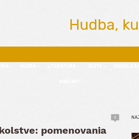
Hudba, ku
ÚRA
HUDBA
LITERATÚRA
JAZYK
DIVADLO A 
KONTAKT
NA
0
školstve: pomenovania