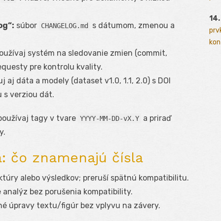
14.
og“:
súbor
s dátumom, zmenou a
CHANGELOG.md
prv
kont
oužívaj systém na sledovanie zmien (commit,
requesty pre kontrolu kvality.
j aj dáta a modely (dataset v1.0, 1.1, 2.0) s DOI
 s verziou dát.
oužívaj tagy v tvare
a priraď
YYYY-MM-DD-vX.Y
y.
: čo znamenajú čísla
úry alebo výsledkov; preruší spätnú kompatibilitu.
e analýz bez porušenia kompatibility.
é úpravy textu/figúr bez vplyvu na závery.