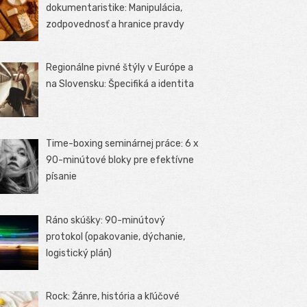
dokumentaristike: Manipulácia,
zodpovednosť a hranice pravdy
Regionálne pivné štýly v Európe a
na Slovensku: Špecifiká a identita
Time-boxing seminárnej práce: 6 x
90-minútové bloky pre efektívne
písanie
Ráno skúšky: 90-minútový
protokol (opakovanie, dýchanie,
logistický plán)
Rock: Žánre, história a kľúčové