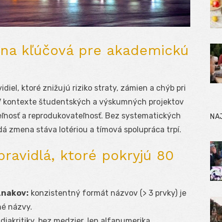
ena kľúčová pre akademickú
iel, ktoré znižujú riziko straty, zámien a chýb pri
. V kontexte študentských a výskumných projektov
eľnosť a reprodukovateľnosť. Bez systematických
NA
á zmena stáva lotériou a tímová spolupráca trpí.
ravidlá, ktoré pokryjú 80
znakov:
konzistentný formát názvov (> 3 prvky) je
né názvy.
diakritiky, bez medzier, len alfanumerika,