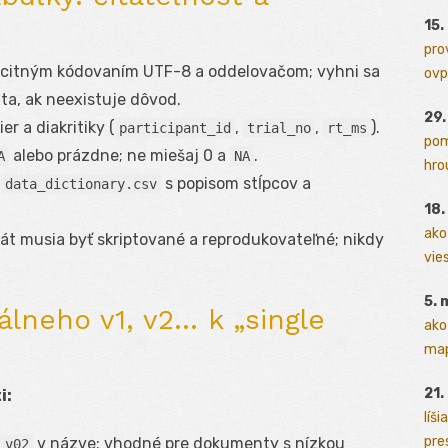
15.
pro
icitným kódovaním UTF-8 a oddelovačom; vyhni sa
ovp
a, ak neexistuje dôvod.
29
r a diakritiky (
,
,
).
participant_id
trial_no
rt_ms
pom
alebo prázdne; ne miešaj 0 a
.
A
NA
hrou
v
s popisom stĺpcov a
data_dictionary.csv
18
ako
t musia byť skriptované a reprodukovateľné; nikdy
vies
5. 
lneho v1, v2… k „single
ako
map
21.
i:
líši
pres
,
v názve; vhodné pre dokumenty s nízkou
v02