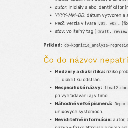
autor
: iniciály alebo identifikátor 
YYYY-MM-DD
: dátum vytvorenia a
verZ
: verzia v tvare
,
… (fi
v01
v02
stav
: voliteľný tag (
,
draft
review
Príklad:
dp-kognicia_analyza-regresi
Čo do názvov nepatrí
Medzery a diakritika:
riziko pro
, diakritiku odstráň.
-
Nešpecifické názvy:
final2.doc
pri vyhľadávaní aj v tíme.
Náhodné veľké písmená:
Repor
unixových systémoch.
Neviditeľné informácie:
autor, 
názve – ťažké filtrovanie mimo apl