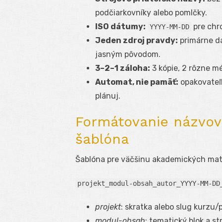
podčiarkovníky alebo pomlčky.
ISO dátumy:
pre chro
YYYY-MM-DD
Jeden zdroj pravdy:
primárne d
jasným pôvodom.
3–2–1 záloha:
3 kópie, 2 rôzne mé
Automat, nie pamäť:
opakovateľn
plánuj.
Formátovanie názvov
šablóna
Šablóna pre väčšinu akademických mate
projekt_modul-obsah_autor_YYYY-MM-DD
projekt
: skratka alebo slug kurzu/
modul-obsah
: tematický blok a st