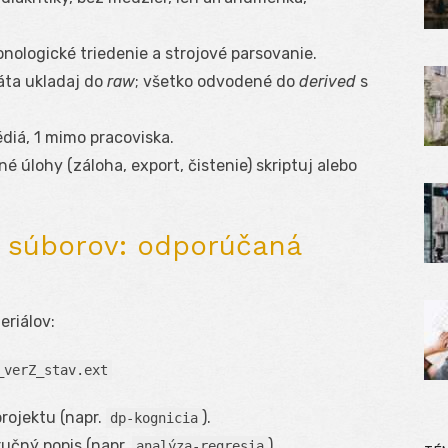
nologické triedenie a strojové parsovanie.
áta ukladaj do
raw
; všetko odvodené do
derived
s
diá, 1 mimo pracoviska.
é úlohy (záloha, export, čistenie) skriptuj alebo
 súborov: odporúčaná
riálov:
_verZ_stav.ext
projektu (napr.
).
dp-kognicia
ručný popis (napr.
).
analýza-regresia