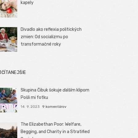
kapely
Divadlo ako reflexia politických
zmien: Od socializmu po
transformačné roky
JČÍTANEJŠIE
Skupina Čibuk šokuje ďalším klipom
Pošli mi fotku
14. 9. 2023
9 komentárov
The Elizabethan Poor: Welfare,
Begging, and Charity in a Stratified