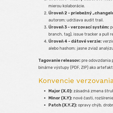
mierou kolaborácie.
Úroveň 2 – priebežný „changel
autorom; udržiava audit trail.
Úroveň 3 – verzovací systém:
p
branch, tag), issue tracker a pull 
Úroveň 4 – dátové verzie:
verziu
alebo hashom; jasne zviaž analýzu
Tagovanie releasov:
pre odovzdania p
binárne výstupy (PDF, ZIP) ako artefakt
Konvencie verzovania
Major (X.0):
zásadná zmena štrukt
Minor (X.Y):
nové časti, rozšíreni
Patch (X.Y.Z):
opravy chýb, drobn