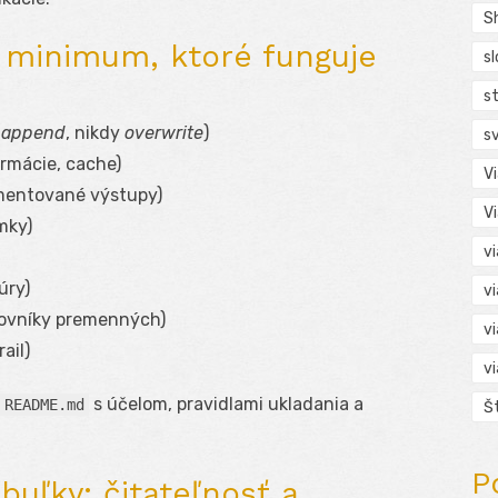
S
: minimum, ktoré funguje
s
s
n
append
, nikdy
overwrite
)
s
rmácie, cache)
V
mentované výstupy)
V
mky)
v
úry)
v
lovníky premenných)
v
ail)
v
s účelom, pravidlami ukladania a
README.md
Š
P
buľky: čitateľnosť a