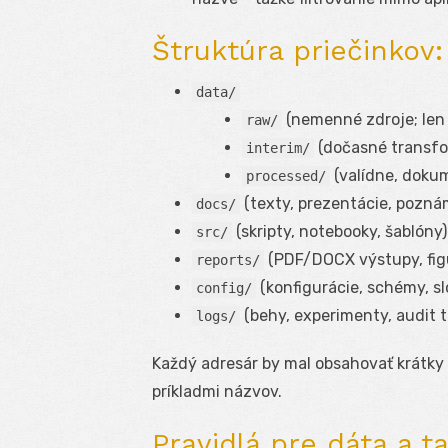
Štruktúra priečinkov
data/
(nemenné zdroje; le
raw/
(dočasné transfo
interim/
(valídne, doku
processed/
(texty, prezentácie, pozná
docs/
(skripty, notebooky, šablóny)
src/
(PDF/DOCX výstupy, fig
reports/
(konfigurácie, schémy, s
config/
(behy, experimenty, audit tr
logs/
Každý adresár by mal obsahovať krátky
príkladmi názvov.
Pravidlá pre dáta a ta