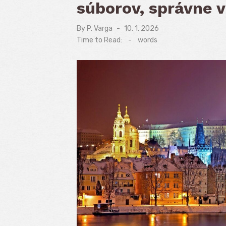
súborov, správne v
By
P. Varga
Posted
10. 1. 2026
on
Time to Read:
-
words