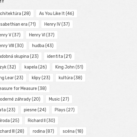
MY
rchitektúra
(28)
As You Like It
(46)
isabethian era
(71)
Henry IV
(37)
enry V
(37)
Henry VI
(37)
nry VIII
(30)
hudba
(43)
udobná skupina
(23)
identita
(21)
azyk
(32)
kapela
(26)
King John
(51)
ng Lear
(23)
klipy
(23)
kultúra
(38)
easure for Measure
(38)
oderné záhrady
(20)
Music
(27)
ata
(23)
piesne
(24)
Plays
(27)
íroda
(25)
Richard II
(30)
chard III
(28)
rodina
(87)
scéna
(18)