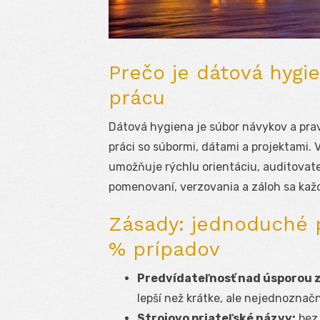
Prečo je dátová hygi
prácu
Dátová hygiena je súbor návykov a pravid
práci so súbormi, dátami a projektami
umožňuje rýchlu orientáciu, auditovat
pomenovaní, verzovania a záloh sa každ
Zásady: jednoduché p
% prípadov
Predvídateľnosť nad úsporou 
lepší než krátke, ale nejednoznač
Strojovo priateľské názvy:
bez 