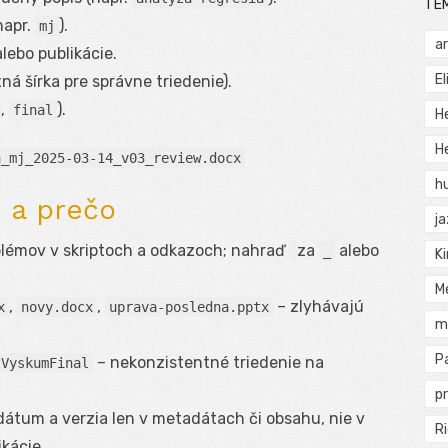
TÉ
(napr.
).
mj
a
lebo publikácie.
El
xná šírka pre správne triedenie).
,
).
final
H
He
a_mj_2025-03-14_v03_review.docx
h
 a prečo
j
blémov v skriptoch a odkazoch; nahraď
za
alebo
_
Ki
M
,
,
– zlyhávajú
x
novy.docx
uprava-posledna.pptx
m
P
– nekonzistentné triedenie na
tVyskumFinal
pr
dátum a verzia len v metadátach či obsahu, nie v
Ri
ikácie.