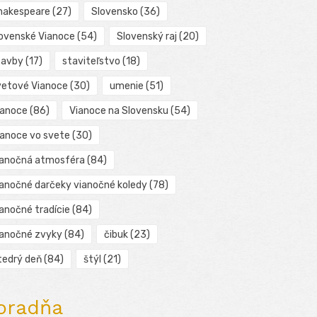
hakespeare
(27)
Slovensko
(36)
lovenské Vianoce
(54)
Slovenský raj
(20)
tavby
(17)
staviteľstvo
(18)
vetové Vianoce
(30)
umenie
(51)
ianoce
(86)
Vianoce na Slovensku
(54)
ianoce vo svete
(30)
ianočná atmosféra
(84)
ianočné darčeky vianočné koledy
(78)
ianočné tradície
(84)
ianočné zvyky
(84)
čibuk
(23)
tedrý deň
(84)
štýl
(21)
oradňa