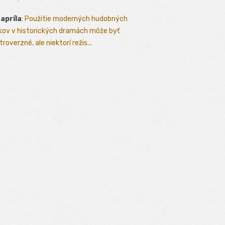
 apríla
:
Použitie moderných hudobných
kov v historických dramách môže byť
roverzné, ale niektorí režis...