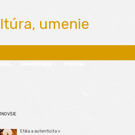
ltúra, umenie
FILM
SHAKESPEARE
PORADŇA
JNOVŠIE
Etika a autenticita v