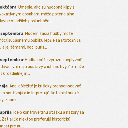
 októbra
:
Umenie, ako sú hudobné klipy s
vokatívnym obsahom, môže potenciálne
lyvniť mladších poslucháčo...
. septembra
:
Modernizácia hudby môže
ôcť súčasnému publiku lepšie sa stotožniť s
 a jej témami, hoci puris...
. septembra
:
Hudba môže výrazne ovplyvniť,
 diváci vnímajú postavy a ich motívy, čo môže
ť k rozdielnej in...
mája
:
Áno, dôležité je kriticky prehodnocovať
 sa používajú a interpretujú tieto historické
y, zabez...
 apríla
:
Ide o kontroverznú otázku a názory sa
a. Zatiaľ čo niektorí preferujú historickú
nosť pre au...