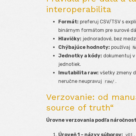
interoperabilita
Formát:
preferuj CSV/TSV s expl
binárnym formátom pre surové dát
Hlavičky:
jednoradové, bez medzie
Chýbajúce hodnoty:
používaj
N
Jednotky a kódy:
dokumentuj 
jednotiek.
Imutabilita raw:
všetky zmeny dá
neručne neupravuj
.
raw/
Verzovanie: od manuá
source of truth“
Úrovne verzovania podľa náročnost
Úroveň 1 – názvy súborov:
v01