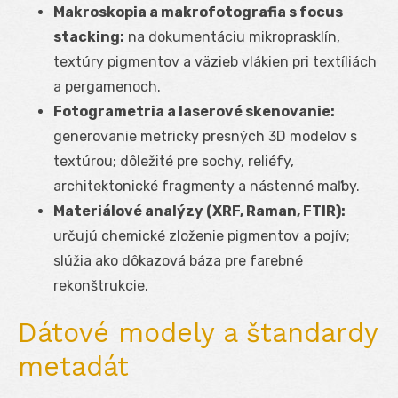
Makroskopia a makrofotografia s focus
stacking:
na dokumentáciu mikroprasklín,
textúry pigmentov a väzieb vlákien pri textíliách
a pergamenoch.
Fotogrametria a laserové skenovanie:
generovanie metricky presných 3D modelov s
textúrou; dôležité pre sochy, reliéfy,
architektonické fragmenty a nástenné maľby.
Materiálové analýzy (XRF, Raman, FTIR):
určujú chemické zloženie pigmentov a pojív;
slúžia ako dôkazová báza pre farebné
rekonštrukcie.
Dátové modely a štandardy
metadát