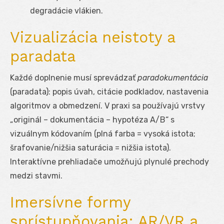
degradácie vlákien.
Vizualizácia neistoty a
paradata
Každé doplnenie musí sprevádzať
paradokumentácia
(paradata): popis úvah, citácie podkladov, nastavenia
algoritmov a obmedzení. V praxi sa používajú vrstvy
„originál – dokumentácia – hypotéza A/B“ s
vizuálnym kódovaním (plná farba = vysoká istota;
šrafovanie/nižšia saturácia = nižšia istota).
Interaktívne prehliadače umožňujú plynulé prechody
medzi stavmi.
Imersívne formy
sprístupňovania: AR/VR a