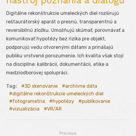
nástroj poznania a dialógu
Digitálne rekonštrukcie umeleckých diel rozširujú
reštaurátorský aparát o presnú, transparentnú a
reversibilnú zložku. Umožňujú skúmať, porovnávať a
komunikovať hypotézy bez rizika pre objekt,
podporujú vedu otvorenými dátami a prinášajú
publiku vrstvené porozumenie. Ich kvalita však stojí
na disciplíne: kalibrácii, dokumentácii, etike a
medziodborovej spolupráci.
Tag:
3D skenovanie
archívne dáta
digitálne rekonštrukcie umeleckých diel
fotogrametria
hypotézy
publikovanie
vizualizácia
VR/AR
Previous