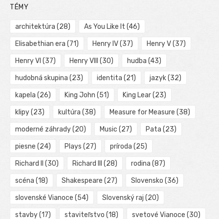
TÉMY
architektúra
(28)
As You Like It
(46)
Elisabethian era
(71)
Henry IV
(37)
Henry V
(37)
Henry VI
(37)
Henry VIII
(30)
hudba
(43)
hudobná skupina
(23)
identita
(21)
jazyk
(32)
kapela
(26)
King John
(51)
King Lear
(23)
klipy
(23)
kultúra
(38)
Measure for Measure
(38)
moderné záhrady
(20)
Music
(27)
Pata
(23)
piesne
(24)
Plays
(27)
príroda
(25)
Richard II
(30)
Richard III
(28)
rodina
(87)
scéna
(18)
Shakespeare
(27)
Slovensko
(36)
slovenské Vianoce
(54)
Slovenský raj
(20)
stavby
(17)
staviteľstvo
(18)
svetové Vianoce
(30)