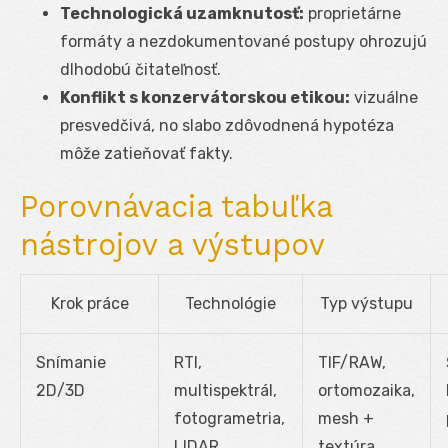
Technologická uzamknutosť:
proprietárne
formáty a nezdokumentované postupy ohrozujú
dlhodobú čitateľnosť.
Konflikt s konzervátorskou etikou:
vizuálne
presvedčivá, no slabo zdôvodnená hypotéza
môže zatieňovať fakty.
Porovnávacia tabuľka
nástrojov a výstupov
Krok práce
Technológie
Typ výstupu
Snímanie
RTI,
TIF/RAW,
2D/3D
multispektrál,
ortomozaika,
fotogrametria,
mesh +
LIDAR
textúra