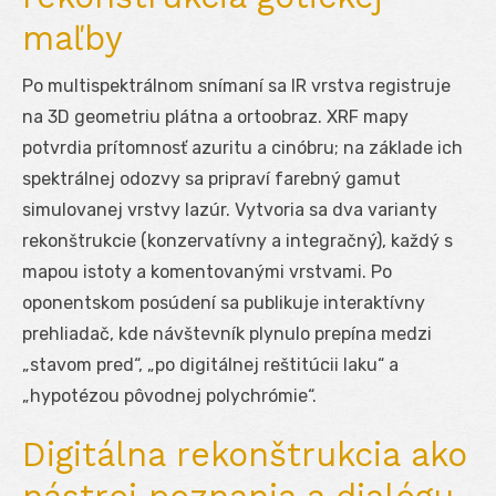
maľby
Po multispektrálnom snímaní sa IR vrstva registruje
na 3D geometriu plátna a ortoobraz. XRF mapy
potvrdia prítomnosť azuritu a cinóbru; na základe ich
spektrálnej odozvy sa pripraví farebný gamut
simulovanej vrstvy lazúr. Vytvoria sa dva varianty
rekonštrukcie (konzervatívny a integračný), každý s
mapou istoty a komentovanými vrstvami. Po
oponentskom posúdení sa publikuje interaktívny
prehliadač, kde návštevník plynulo prepína medzi
„stavom pred“, „po digitálnej reštitúcii laku“ a
„hypotézou pôvodnej polychrómie“.
Digitálna rekonštrukcia ako