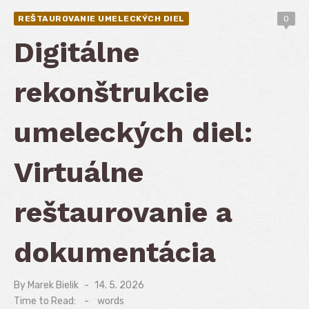
REŠTAUROVANIE UMELECKÝCH DIEL
0
Digitálne
rekonštrukcie
umeleckých diel:
Virtuálne
reštaurovanie a
dokumentácia
By
Marek Bielik
Posted
14. 5. 2026
on
Time to Read:
-
words