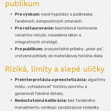
publikum
Pre výskum:
nové hypotézy o podkresbe,
farebnosti, kompozičných zmenách.
Pre reštaurovanie:
bezrizikové testovanie
variantov retuše, nasadenia lakov a
integračných stratégií.
Pre publikum:
zrozumiteľné príbehy „pred–po“,
vrstvené pohľady do materiálovej histórie diela.
Riziká, limity a slepé uličky
Preinterpretácia a preestetizácia:
algoritmy
môžu „vyhladzovať“ históriu povrchu a
generovať falošné detaily.
Nedostatočná kalibrácia:
bez farebného
manažmentu vznikajú zavádzajúce výsledky.