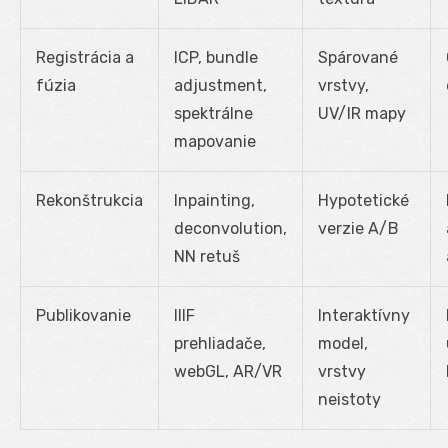
Registrácia a
ICP, bundle
Spárované
fúzia
adjustment,
vrstvy,
spektrálne
UV/IR mapy
mapovanie
Rekonštrukcia
Inpainting,
Hypotetické
deconvolution,
verzie A/B
NN retuš
Publikovanie
IIIF
Interaktívny
prehliadače,
model,
webGL, AR/VR
vrstvy
neistoty