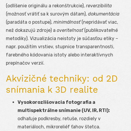
(odlíšenie originálu a rekonštrukcie),
reverzibilita
(možnosť vrátiť sa k surovým dátam),
dokumentácia
(paradáta o postupe),
minimálnosť
(nepridávať viac,
než dokazujú zdroje) a
overiteľnosť
(publikovateľné
metodiky). Vizualizácia neistoty je súčasťou etiky –
napr. použitím vrstiev, stupnice transparentnosti,
farebného kódovania istoty alebo interaktívnych
prepínačov verzií.
Akvizičné techniky: od 2D
snímania k 3D realite
Vysokorozlišovacia fotografia a
multispektrálne snímanie (UV, IR, RTI):
odhaľuje podkresby, retuše, rozdiely v
materiáloch, mikroreliéf ťahov štetca.