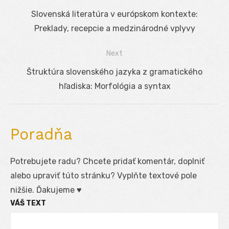
Navigácia
Previous
Slovenská literatúra v európskom kontexte:
v
post:
Preklady, recepcie a medzinárodné vplyvy
článku
Next
Next
Štruktúra slovenského jazyka z gramatického
post:
hľadiska: Morfológia a syntax
Poradňa
Potrebujete radu? Chcete pridať komentár, doplniť
alebo upraviť túto stránku? Vyplňte textové pole
nižšie. Ďakujeme ♥
VÁŠ TEXT