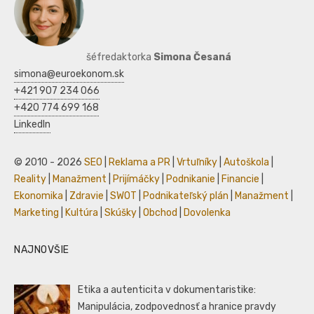
šéfredaktorka
Simona Česaná
simona@euroekonom.sk
+421 907 234 066
+420 774 699 168
LinkedIn
© 2010 - 2026
SEO
|
Reklama a PR
|
Vrtuľníky
|
Autoškola
|
Reality
|
Manažment
|
Prijímáčky
|
Podnikanie
|
Financie
|
Ekonomika
|
Zdravie
|
SWOT
|
Podnikateľský plán
|
Manažment
|
Marketing
|
Kultúra
|
Skúšky
|
Obchod
|
Dovolenka
NAJNOVŠIE
Etika a autenticita v dokumentaristike:
Manipulácia, zodpovednosť a hranice pravdy