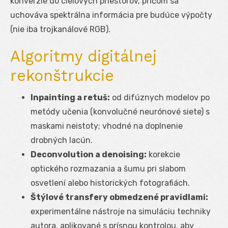
konverzie do cieľových priestorov, pričom sa
uchováva spektrálna informácia pre budúce výpočty
(nie iba trojkanálové RGB).
Algoritmy digitálnej
rekonštrukcie
Inpainting a retuš:
od difúznych modelov po
metódy učenia (konvolučné neurónové siete) s
maskami neistoty; vhodné na doplnenie
drobných lacún.
Deconvolution a denoising:
korekcie
optického rozmazania a šumu pri slabom
osvetlení alebo historických fotografiách.
Štýlové transfery obmedzené pravidlami:
experimentálne nástroje na simuláciu techniky
autora, aplikované s prísnou kontrolou, aby