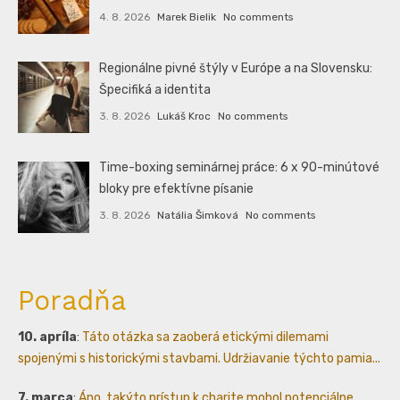
4. 8. 2026
Marek Bielik
No comments
Regionálne pivné štýly v Európe a na Slovensku:
Špecifiká a identita
3. 8. 2026
Lukáš Kroc
No comments
Time-boxing seminárnej práce: 6 x 90-minútové
bloky pre efektívne písanie
3. 8. 2026
Natália Šimková
No comments
Poradňa
10. apríla
:
Táto otázka sa zaoberá etickými dilemami
spojenými s historickými stavbami. Udržiavanie týchto pamia...
7. marca
:
Áno, takýto prístup k charite mohol potenciálne