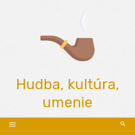
Skip
to
content
Hudba, kultúra,
umenie