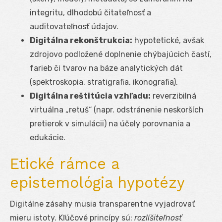
integritu, dlhodobú čitateľnosť a
auditovateľnosť údajov.
Digitálna rekonštrukcia:
hypotetické, avšak
zdrojovo podložené doplnenie chýbajúcich častí,
farieb či tvarov na báze analytických dát
(spektroskopia, stratigrafia, ikonografia).
Digitálna reštitúcia vzhľadu:
reverzibilná
virtuálna „retuš“ (napr. odstránenie neskorších
pretierok v simulácii) na účely porovnania a
edukácie.
Etické rámce a
epistemológia hypotézy
Digitálne zásahy musia transparentne vyjadrovať
mieru istoty. Kľúčové princípy sú:
rozlíšiteľnosť