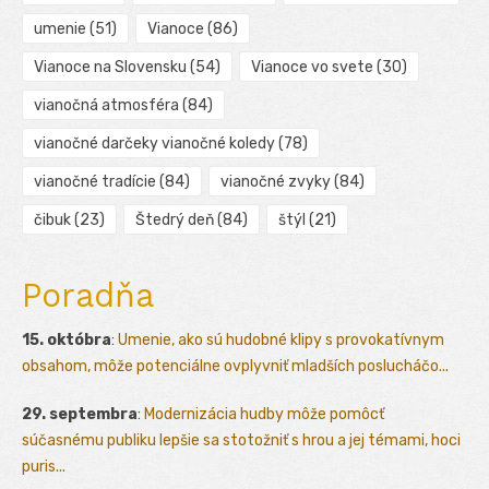
umenie
(51)
Vianoce
(86)
Vianoce na Slovensku
(54)
Vianoce vo svete
(30)
vianočná atmosféra
(84)
vianočné darčeky vianočné koledy
(78)
vianočné tradície
(84)
vianočné zvyky
(84)
čibuk
(23)
Štedrý deň
(84)
štýl
(21)
Poradňa
15. októbra
:
Umenie, ako sú hudobné klipy s provokatívnym
obsahom, môže potenciálne ovplyvniť mladších poslucháčo...
29. septembra
:
Modernizácia hudby môže pomôcť
súčasnému publiku lepšie sa stotožniť s hrou a jej témami, hoci
puris...