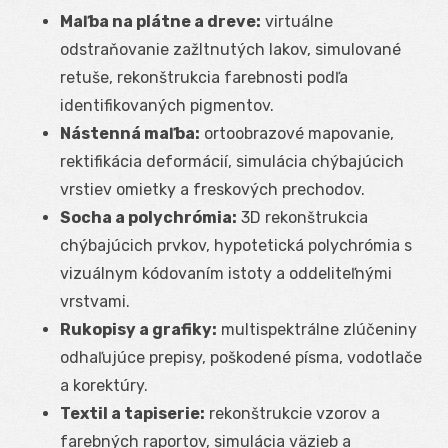
Maľba na plátne a dreve:
virtuálne
odstraňovanie zažltnutých lakov, simulované
retuše, rekonštrukcia farebnosti podľa
identifikovaných pigmentov.
Nástenná maľba:
ortoobrazové mapovanie,
rektifikácia deformácií, simulácia chýbajúcich
vrstiev omietky a freskových prechodov.
Socha a polychrómia:
3D rekonštrukcia
chýbajúcich prvkov, hypotetická polychrómia s
vizuálnym kódovaním istoty a oddeliteľnými
vrstvami.
Rukopisy a grafiky:
multispektrálne zlúčeniny
odhaľujúce prepisy, poškodené písma, vodotlače
a korektúry.
Textil a tapiserie:
rekonštrukcie vzorov a
farebných raportov, simulácia väzieb a