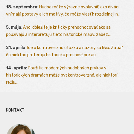
18. septembra
:
Hudba môže výrazne ovplyvniť, ako diváci
vnímajú postavy a ich motívy, čo môže viesť k rozdielnej in...
5. mája
:
Áno, dôležité je kriticky prehodnocovať ako sa
používajú a interpretujú tieto historické mapy, zabez...
21. apríla
:
Ide o kontroverznú otázku a názory sa líšia. Zatiaľ
čo niektorí preferujú historickú presnosť pre au...
14. apríla
:
Použitie moderných hudobných prvkov v
historických dramách môže byť kontroverzné, ale niektorí
režis...
KONTAKT