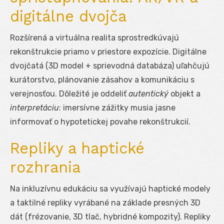
digitálne dvojča
Rozšírená a virtuálna realita sprostredkúvajú
rekonštrukcie priamo v priestore expozície. Digitálne
dvojčatá (3D model + sprievodná databáza) uľahčujú
kurátorstvo, plánovanie zásahov a komunikáciu s
verejnosťou. Dôležité je oddeliť
autentický
objekt a
interpretáciu
: imersívne zážitky musia jasne
informovať o hypotetickej povahe rekonštrukcií.
Repliky a haptické
rozhrania
Na inkluzívnu edukáciu sa využívajú haptické modely
a taktilné repliky vyrábané na základe presných 3D
dát (frézovanie, 3D tlač, hybridné kompozity). Repliky