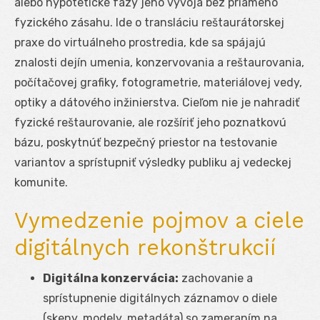
alebo hypotetické fázy jeho vývoja bez priameho
fyzického zásahu. Ide o transláciu reštaurátorskej
praxe do virtuálneho prostredia, kde sa spájajú
znalosti dejín umenia, konzervovania a reštaurovania,
počítačovej grafiky, fotogrametrie, materiálovej vedy,
optiky a dátového inžinierstva. Cieľom nie je nahradiť
fyzické reštaurovanie, ale rozšíriť jeho poznatkovú
bázu, poskytnúť bezpečný priestor na testovanie
variantov a sprístupniť výsledky publiku aj vedeckej
komunite.
Vymedzenie pojmov a ciele
digitálnych rekonštrukcií
Digitálna konzervácia:
zachovanie a
sprístupnenie digitálnych záznamov o diele
(skeny, modely, metadáta) so zameraním na