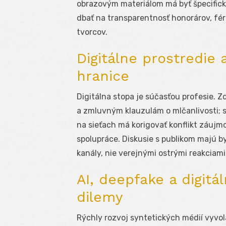
obrazovým materiálom má byť špecifick
dbať na transparentnosť honorárov, fér
tvorcov.
Digitálne prostredie 
hranice
Digitálna stopa je súčasťou profesie. 
a zmluvným klauzulám o mlčanlivosti; s
na sieťach má korigovať konflikt záujm
spolupráce. Diskusie s publikom majú byť
kanály, nie verejnými ostrými reakciami,
AI, deepfake a digitá
dilemy
Rýchly rozvoj syntetických médií vyvo