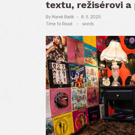
textu, režisérovi a
By
Marek Bielik
Posted
8. 5. 2025
on
Time to Read:
-
words