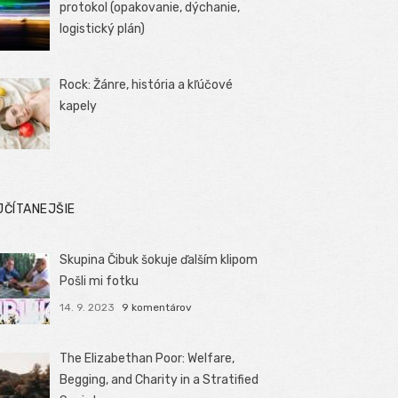
protokol (opakovanie, dýchanie,
logistický plán)
Rock: Žánre, história a kľúčové
kapely
JČÍTANEJŠIE
Skupina Čibuk šokuje ďalším klipom
Pošli mi fotku
14. 9. 2023
9 komentárov
The Elizabethan Poor: Welfare,
Begging, and Charity in a Stratified