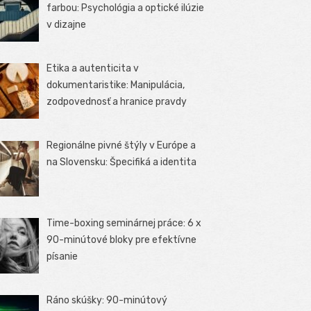
farbou: Psychológia a optické ilúzie
v dizajne
Etika a autenticita v
dokumentaristike: Manipulácia,
zodpovednosť a hranice pravdy
Regionálne pivné štýly v Európe a
na Slovensku: Špecifiká a identita
Time-boxing seminárnej práce: 6 x
90-minútové bloky pre efektívne
písanie
Ráno skúšky: 90-minútový