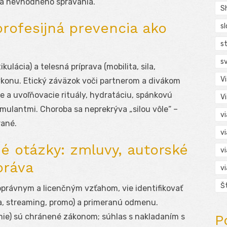
 nevhodného správania.
S
 profesijná prevencia ako
s
s
s
ulácia) a telesná príprava (mobilita, sila,
V
konu. Etický záväzok voči partnerom a divákom
ie a uvoľňovacie rituály, hydratáciu, spánkovú
V
mulantmi. Choroba sa neprekrýva „silou vôle“ –
v
rané.
v
é otázky: zmluvy, autorské
v
práva
v
Š
právnym a licenčným vzťahom, vie identifikovať
ia, streaming, promo) a primeranú odmenu.
mie) sú chránené zákonom; súhlas s nakladaním s
P