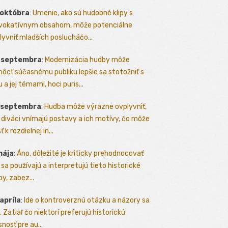
 októbra
:
Umenie, ako sú hudobné klipy s
vokatívnym obsahom, môže potenciálne
lyvniť mladších poslucháčo...
. septembra
:
Modernizácia hudby môže
ôcť súčasnému publiku lepšie sa stotožniť s
 a jej témami, hoci puris...
. septembra
:
Hudba môže výrazne ovplyvniť,
 diváci vnímajú postavy a ich motívy, čo môže
ť k rozdielnej in...
mája
:
Áno, dôležité je kriticky prehodnocovať
 sa používajú a interpretujú tieto historické
y, zabez...
 apríla
:
Ide o kontroverznú otázku a názory sa
a. Zatiaľ čo niektorí preferujú historickú
nosť pre au...