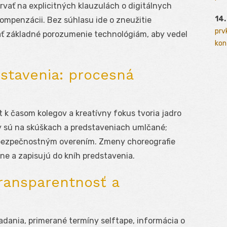
rvať na explicitných klauzulách o digitálnych
14.
 kompenzácii. Bez súhlasu ide o zneužitie
prv
ať základné porozumenie technológiám, aby vedel
kont
dstavenia: procesná
t k časom kolegov a kreatívny fokus tvoria jadro
ny sú na skúškach a predstaveniach umlčané;
a bezpečnostným overením. Zmeny choreografie
ne a zapisujú do kníh predstavenia.
transparentnosť a
adania, primerané termíny selftape, informácia o