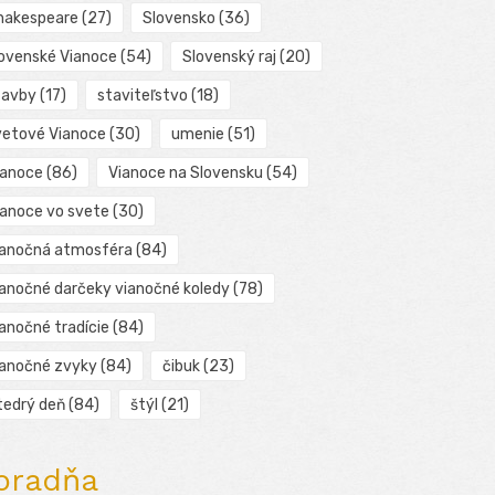
hakespeare
(27)
Slovensko
(36)
lovenské Vianoce
(54)
Slovenský raj
(20)
tavby
(17)
staviteľstvo
(18)
vetové Vianoce
(30)
umenie
(51)
ianoce
(86)
Vianoce na Slovensku
(54)
ianoce vo svete
(30)
ianočná atmosféra
(84)
ianočné darčeky vianočné koledy
(78)
ianočné tradície
(84)
ianočné zvyky
(84)
čibuk
(23)
tedrý deň
(84)
štýl
(21)
oradňa