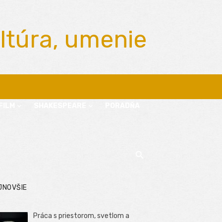
ltúra, umenie
FILM
SHAKESPEARE
PORADŇA
JNOVŠIE
Práca s priestorom, svetlom a