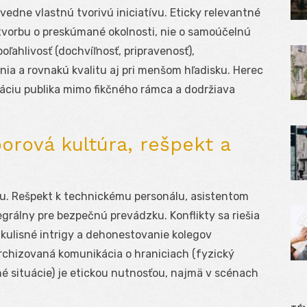
edne vlastnú tvorivú iniciatívu. Eticky relevantné
tvorbu o preskúmané okolnosti, nie o samoúčelnú
poľahlivosť (dochvíľnosť, pripravenosť),
nia a rovnakú kvalitu aj pri menšom hľadisku. Herec
áciu publika mimo fikčného rámca a dodržiava
orová kultúra, rešpekt a
u. Rešpekt k technickému personálu, asistentom
grálny pre bezpečnú prevádzku. Konflikty sa riešia
ákulisné intrigy a dehonestovanie kolegov
rchizovaná komunikácia o hraniciach (fyzický
né situácie) je etickou nutnosťou, najmä v scénach