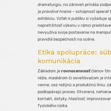
dramaturgiu, no zároveň prináša zodpov
je
pravdivé hranie
– schopnosť opierať 
exhibíciu. Vzťah k publiku si vyžaduje s
nepretržitosť výkonu v rámci predstave
nevyužíva svoje postavenie na manipul
pravidlá bezpečnosti na scéne.
Etika spolupráce: súb
komunikácia
Základom je
rovnocennosť
členov tím
réžie, maskérom či osvetľovačom je inte
vecne, cez režijnú a produkčnú líniu; z
podkopávajú proces. Otvorená, nehiera
kontakt, dotyky, hlasitosť, improvizova
fyzického rizika.