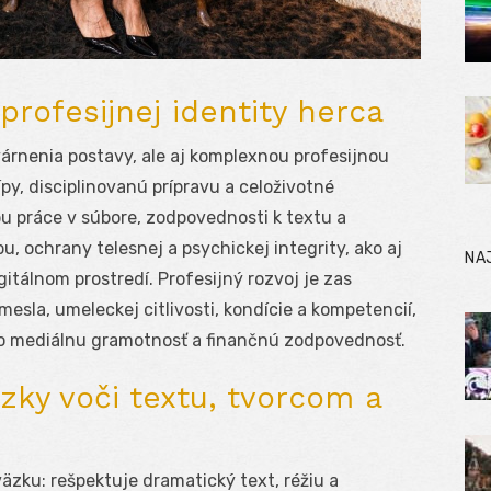
profesijnej identity herca
árnenia postavy, ale aj komplexnou profesijnou
cípy, disciplinovanú prípravu a celoživotné
bu práce v súbore, zodpovednosti k textu a
, ochrany telesnej a psychickej integrity, ako aj
NA
gitálnom prostredí. Profesijný rozvoj je zas
la, umeleckej citlivosti, kondície a kompetencií,
 po mediálnu gramotnosť a finančnú zodpovednosť.
äzky voči textu, tvorcom a
äzku: rešpektuje dramatický text, réžiu a