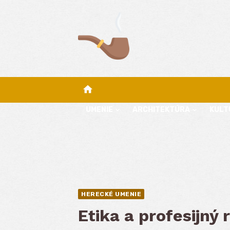
Skip
to
content
home
UMENIE
ARCHITEKTÚRA
KULT
HERECKÉ UMENIE
Etika a profesijný 