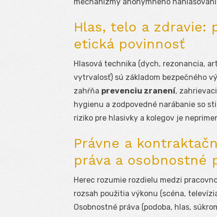
mechanizmy anonymného nahlasovania
Hlas, telo a zdravie:
etická povinnosť
Hlasová technika (dych, rezonancia, artik
vytrvalosť) sú základom bezpečného vý
zahŕňa
prevenciu zranení
, zahrievac
hygienu a zodpovedné narábanie so sti
riziko pre hlasivky a kolegov je neprime
Právne a kontraktačn
práva a osobnostné 
Herec rozumie rozdielu medzi pracovno
rozsah použitia výkonu (scéna, televíz
Osobnostné práva (podoba, hlas, súkro