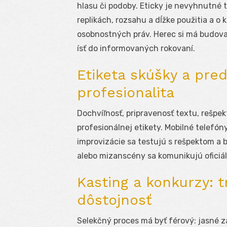
hlasu či podoby. Eticky je nevyhnutné t
replikách, rozsahu a dĺžke použitia a o
osobnostných práv. Herec si má budov
ísť do informovaných rokovaní.
Etiketa skúšky a pre
profesionalita
Dochvíľnosť, pripravenosť textu, rešpek
profesionálnej etikety. Mobilné telefó
improvizácie sa testujú s rešpektom 
alebo mizanscény sa komunikujú oficiál
Kasting a konkurzy: 
dôstojnosť
Selekčný proces má byť férový: jasné z