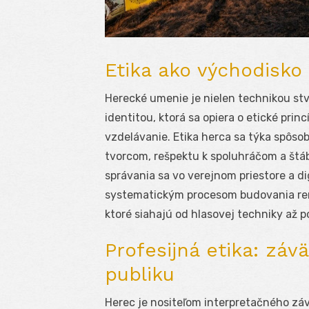
Etika ako východisko 
Herecké umenie je nielen technikou stv
identitou, ktorá sa opiera o etické prin
vzdelávanie. Etika herca sa týka spôso
tvorcom, rešpektu k spoluhráčom a štábu
správania sa vo verejnom priestore a di
systematickým procesom budovania remes
ktoré siahajú od hlasovej techniky až
Profesijná etika: záv
publiku
Herec je nositeľom interpretačného záv