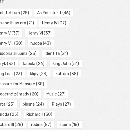
MY
rchitektúra
(28)
As You Like It
(46)
isabethian era
(71)
Henry IV
(37)
enry V
(37)
Henry VI
(37)
nry VIII
(30)
hudba
(43)
udobná skupina
(23)
identita
(21)
azyk
(32)
kapela
(26)
King John
(51)
ng Lear
(23)
klipy
(23)
kultúra
(38)
easure for Measure
(38)
oderné záhrady
(20)
Music
(27)
ata
(23)
piesne
(24)
Plays
(27)
íroda
(25)
Richard II
(30)
chard III
(28)
rodina
(87)
scéna
(18)