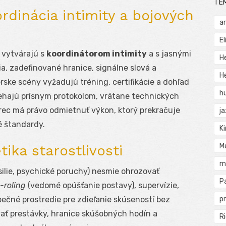
TÉ
rdinácia intimity a bojových
a
El
 vytvárajú s
koordinátorom intimity
a s jasnými
H
a, zadefinované hranice, signálne slová a
He
rske scény vyžadujú tréning, certifikácie a dohľad
h
liehajú prísnym protokolom, vrátane technických
rec má právo odmietnuť výkon, ktorý prekračuje
j
 štandardy.
Ki
M
tika starostlivosti
m
ilie, psychické poruchy) nesmie ohrozovať
P
-roling
(vedomé opúšťanie postavy), supervízie,
pečné prostredie pre zdieľanie skúseností bez
pr
vať prestávky, hranice skúšobných hodín a
Ri