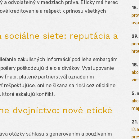
ý a odvolateľný v medziach práva. Eticky má herec
15.
ové kreditovanie a rešpekt k prínosu všetkých
pro
ovp
a sociálne siete: reputácia a
29
pom
hrou
Zdieľanie zákulisných informácií podlieha embargám
18
poilery poškodzujú dielo a divákov. Vystupovanie
ako
ov (napr. platené partnerstvá) označením
vies
 rešpektujúce; online šikana sa rieši cez oficiálne
5. 
 ktoré eskalujú konflikt.
ako
lne dvojníctvo: nové etické
map
21.
líši
láva otázky súhlasu s generovaním a používaním
pres