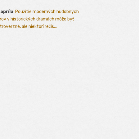
 apríla
:
Použitie moderných hudobných
kov v historických dramách môže byť
roverzné, ale niektorí režis...