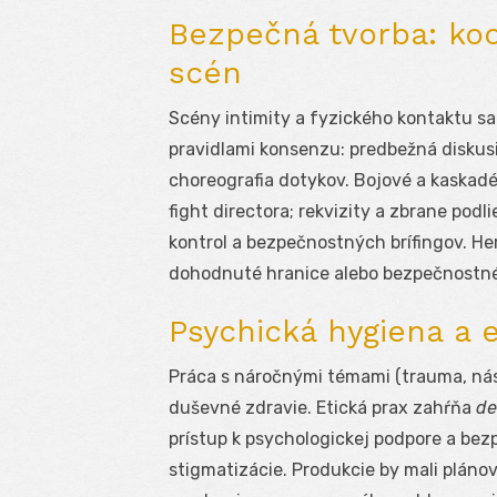
Bezpečná tvorba: koo
scén
Scény intimity a fyzického kontaktu sa
pravidlami konsenzu: predbežná diskusi
choreografia dotykov. Bojové a kaskadé
fight directora; rekvizity a zbrane pod
kontrol a bezpečnostných brífingov. He
dohodnuté hranice alebo bezpečnostné
Psychická hygiena a e
Práca s náročnými témami (trauma, nás
duševné zdravie. Etická prax zahŕňa
de
prístup k psychologickej podpore a bez
stigmatizácie. Produkcie by mali pláno