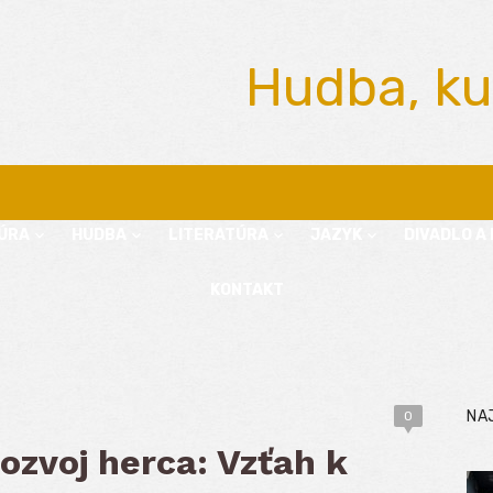
Hudba, ku
ÚRA
HUDBA
LITERATÚRA
JAZYK
DIVADLO A 
KONTAKT
NA
0
rozvoj herca: Vzťah k